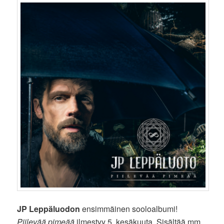
JP Leppäluodon
ensimmäinen sooloalbumi!
Piilevää pimeää
ilmestyy 5. kesäkuuta. Sisältää mm.