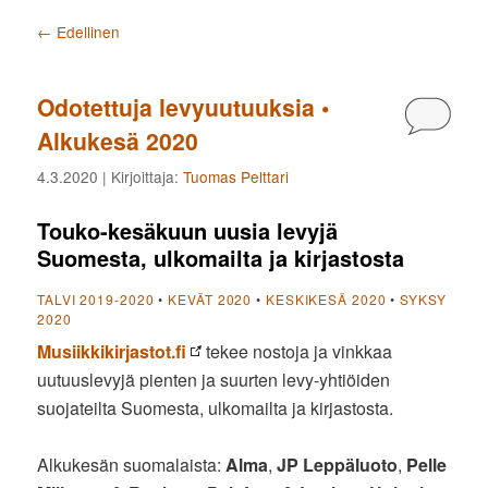
Artikkelien selaus
←
Edellinen
Odotettuja levyuutuuksia •
Kommen
Alkukesä 2020
4.3.2020
| Kirjoittaja:
Tuomas Pelttari
Touko-kesäkuun uusia levyjä
Suomesta, ulkomailta ja kirjastosta
TALVI 2019-2020
•
KEVÄT 2020
•
KESKIKESÄ 2020
•
SYKSY
2020
Musiikkikirjastot.fi
tekee nostoja ja vinkkaa
uutuuslevyjä pienten ja suurten levy-yhtiöiden
suojateilta Suomesta, ulkomailta ja kirjastosta.
Alkukesän suomalaista:
Alma
,
JP Leppäluoto
,
Pelle