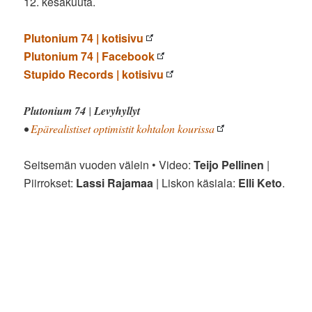
12. kesäkuuta.
Plutonium 74 | kotisivu
Plutonium 74 | Facebook
Stupido Records | kotisivu
Plutonium 74
|
Levyhyllyt
•
Epärealistiset optimistit kohtalon kourissa
Seitsemän vuoden välein • Video:
Teijo Pellinen
|
Piirrokset:
Lassi Rajamaa
| Liskon käsiala:
Elli Keto
.