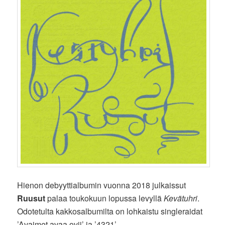
Hienon debyyttialbumin vuonna 2018 julkaissut
Ruusut
palaa toukokuun lopussa levyllä
Kevätuhri
.
Odotetulta kakkosalbumilta on lohkaistu singleraidat
’Avaimet avaa ovii’ ja ’4321’.