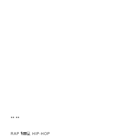
** **
RAP 🎙🎹💻 HIP-HOP