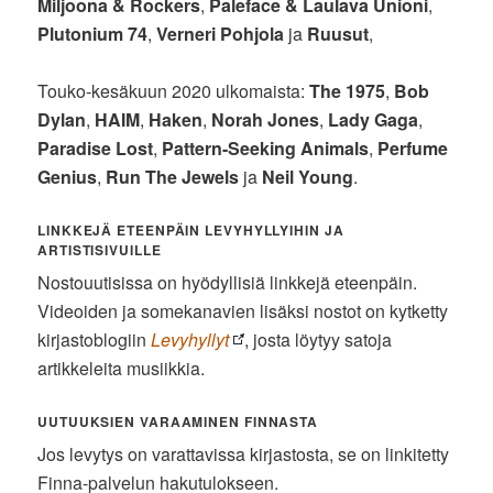
Miljoona & Rockers
,
Paleface & Laulava Unioni
,
Plutonium 74
,
Verneri Pohjola
ja
Ruusut
,
Touko-kesäkuun 2020 ulkomaista:
The 1975
,
Bob
Dylan
,
HAIM
,
Haken
,
Norah Jones
,
Lady Gaga
,
Paradise Lost
,
Pattern-Seeking Animals
,
Perfume
Genius
,
Run The Jewels
ja
Neil Young
.
LINKKEJÄ ETEENPÄIN LEVYHYLLYIHIN JA
ARTISTISIVUILLE
Nostouutisissa on hyödyllisiä linkkejä eteenpäin.
Videoiden ja somekanavien lisäksi nostot on kytketty
kirjastoblogiin
Levyhyllyt
, josta löytyy satoja
artikkeleita musiikkia.
UUTUUKSIEN VARAAMINEN FINNASTA
Jos levytys on varattavissa kirjastosta, se on linkitetty
Finna-palvelun hakutulokseen.