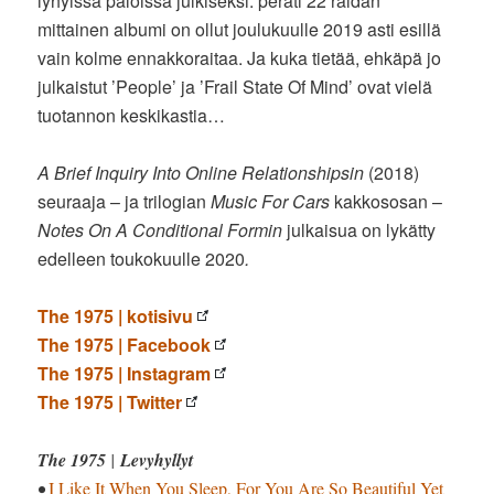
lyhyissä paloissa julkiseksi: peräti 22 raidan
mittainen albumi on ollut joulukuulle 2019 asti esillä
vain kolme ennakkoraitaa. Ja kuka tietää, ehkäpä jo
julkaistut ’People’ ja ’Frail State Of Mind’ ovat vielä
tuotannon keskikastia…
A Brief Inquiry Into Online Relationshipsin
(2018)
seuraaja – ja trilogian
Music For Cars
kakkososan –
Notes On A Conditional Formin
julkaisua on lykätty
edelleen toukokuulle 2020
.
The 1975 | kotisivu
The 1975 | Facebook
The 1975 | Instagram
The 1975 | Twitter
The 1975
|
Levyhyllyt
•
I Like It When You Sleep, For You Are So Beautiful Yet