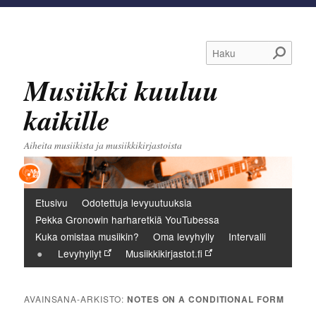
Haku
Musiikki kuuluu
kaikille
Aiheita musiikista ja musiikkikirjastoista
Päävalikko
Etusivu
Odotettuja levyuutuuksia
Pekka Gronowin harharetkiä YouTubessa
Kuka omistaa musiikin?
Oma levyhylly
Intervalli
Levyhyllyt
Musiikkikirjastot.fi
AVAINSANA-ARKISTO:
NOTES ON A CONDITIONAL FORM