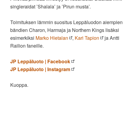
singleraidat ’Shalala’ ja ’Pirun musta’.
Toimituksen lämmin suositus Leppäluodon aiempien
bändien Charon, Harmaja ja Northern Kings lisäksi
esimerkiksi
Marko Hietalan
,
Kari Tapion
ja Antti
Railion faneille.
JP Leppäluoto | Facebook
JP Leppäluoto | Instagram
Kuoppa.