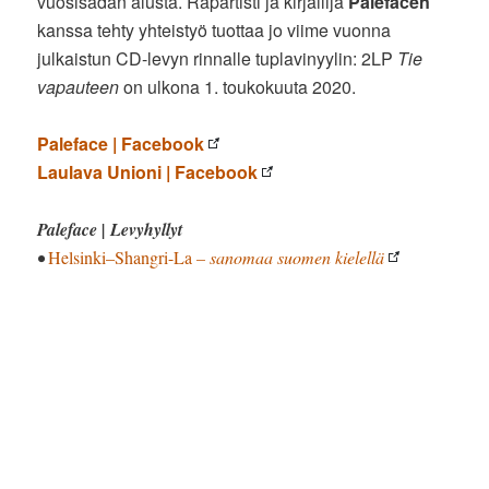
vuosisadan alusta. Rapartisti ja kirjailija
Palefacen
kanssa tehty yhteistyö tuottaa jo viime vuonna
julkaistun CD-levyn rinnalle tuplavinyylin: 2LP
Tie
vapauteen
on ulkona 1. toukokuuta 2020.
Paleface | Facebook
Laulava Unioni | Facebook
Paleface | Levyhyllyt
•
Helsinki–Shangri-La
– sanomaa suomen kielellä