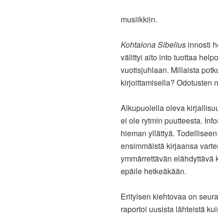
musiikkiin.
Kohtalona Sibelius
innosti h
välittyi aito into tuottaa hel
vuotisjuhlaan. Millaista pot
kirjoittamisella? Odotusten 
Alkupuolella oleva kirjallis
ei ole rytmin puutteesta. Info
hieman yllättyä. Todellisee
ensimmäistä kirjaansa varte
ymmärrettävän elähdyttävä k
epäile hetkeäkään.
Erityisen kiehtovaa on seura
raportoi uusista lähteistä kui