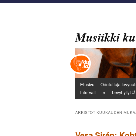
Musiikki ku
Päävalikko
Etusivu
Odotettuja levyuut
Intervalli
Levyhyllyt
ARKISTOT KUUKAUDEN MUKA
Vesa Sirén: Koht