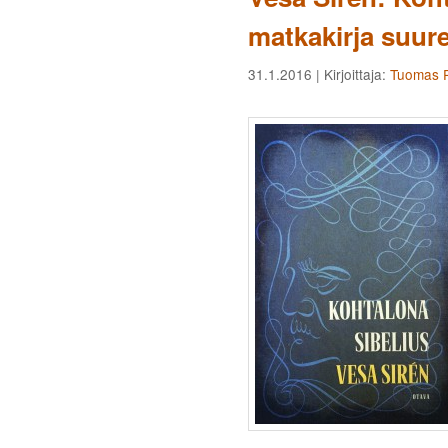
matkakirja suur
31.1.2016
| Kirjoittaja:
Tuomas P