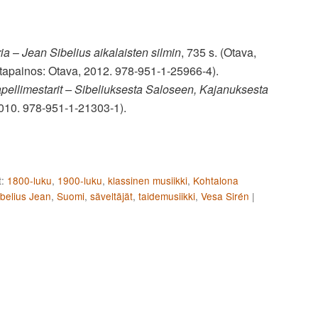
ria
–
Jean Sibelius aikalaisten silmin
, 735 s. (Otava,
tapainos: Otava, 2012. 978-951-1-25966-4).
pellimestarit – Sibeliuksesta Saloseen, Kajanuksesta
2010. 978-951-1-21303-1).
:
1800-luku
,
1900-luku
,
klassinen musiikki
,
Kohtalona
ibelius Jean
,
Suomi
,
säveltäjät
,
taidemusiikki
,
Vesa Sirén
|