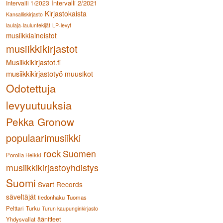
Intervalli 2/2021
Intervalli 1/2023
Kirjastokaista
Kansalliskirjasto
laulaja-lauluntekijät
LP-levyt
musiikkiaineistot
musiikkikirjastot
Musiikkikirjastot.fi
musiikkikirjastotyö
muusikot
Odotettuja
levyuutuuksia
Pekka Gronow
populaarimusiikki
rock
Suomen
Poroila Heikki
musiikkikirjastoyhdistys
Suomi
Svart Records
säveltäjät
tiedonhaku
Tuomas
Pelttari
Turku
Turun kaupunginkirjasto
äänitteet
Yhdysvallat