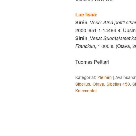
Lue lisää:
Sirén
, Vesa:
Aina poltti sika
2000. 951-1-14494-4. Uusin
Sirén
, Vesa:
Suomalaiset ka
Franckiin,
1 000 s. (Otava, 
Tuomas Pelttari
Kategoriat:
Yleinen
|
Avainsanat
Sibelius
,
Otava
,
Sibelius 150
,
S
Kommentoi