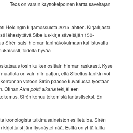
Teos on varsin käyttökelpoinen kartta säveltäjän
eti Helsingin kirjamessuista 2015 lähtien. Kirjailijasta
posti lähestyttävä Sibelius-kirja säveltäjän 150-
kua Sirén saisi hieman faninäkökulmaan kallistuvalla
mukaisesti, todella hyvää.
uuskatsaus tosin kulkee osittain hieman raskaasti. Kyse
rmaatiota on vain niin paljon, että Sibelius-fanikin voi
n kerronnan vetoon Sirén pääsee kuvailussa työstään
n. Olihan
Aina poltti sikaria
tekijälleen
okemus. Sirén kehuu tekemistä fantastiseksi. En
ta kronologista tutkimusaineiston esilletuloa. Sirén
n kirjoittaisi jännitysnäytelmää. Esillä on yhtä lailla