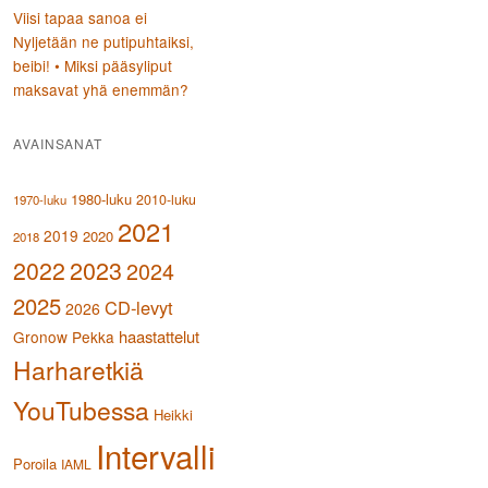
Viisi tapaa sanoa ei
Nyljetään ne putipuhtaiksi,
beibi! • Miksi pääsyliput
maksavat yhä enemmän?
AVAINSANAT
1980-luku
2010-luku
1970-luku
2021
2019
2020
2018
2023
2022
2024
2025
CD-levyt
2026
haastattelut
Gronow Pekka
Harharetkiä
YouTubessa
Heikki
Intervalli
Poroila
IAML