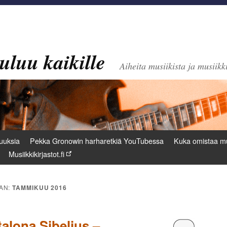
uluu kaikille
Aiheita musiikista ja musiikki
uuksia
Pekka Gronowin harharetkiä YouTubessa
Kuka omistaa mu
Musiikkikirjastot.fi
AN:
TAMMIKUU 2016
alona Sibelius –
Kommentoi