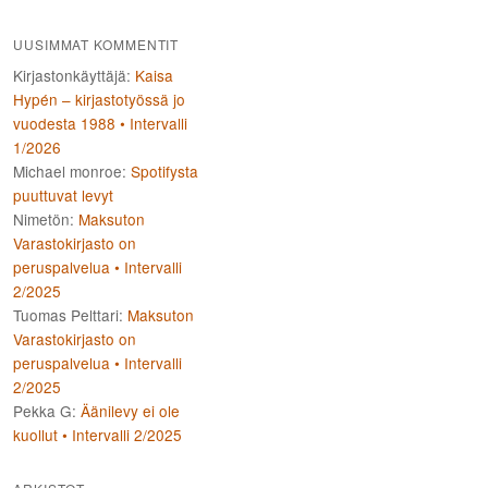
UUSIMMAT KOMMENTIT
Kirjastonkäyttäjä
:
Kaisa
Hypén – kirjastotyössä jo
vuodesta 1988 • Intervalli
1/2026
Michael monroe
:
Spotifysta
puuttuvat levyt
Nimetön
:
Maksuton
Varastokirjasto on
peruspalvelua • Intervalli
2/2025
Tuomas Pelttari
:
Maksuton
Varastokirjasto on
peruspalvelua • Intervalli
2/2025
Pekka G
:
Äänilevy ei ole
kuollut • Intervalli 2/2025