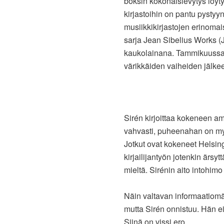
boksin kokonaislevytys löytyy
kirjastoihin on pantu pystyy
musiikkikirjastojen erinomai
sarja Jean Sibelius Works (J
kaukolainana. Tammikuussa 
värikkäiden vaiheiden jälkee
Sirén kirjoittaa kokeneen am
vahvasti, puheenahan on myös
Jotkut ovat kokeneet Helsin
kirjailijantyön jotenkin ärsy
mieltä. Sirénin aito intohimo
Näin valtavan informaatiomä
mutta Sirén onnistuu. Hän ei
Siinä on vissi ero.