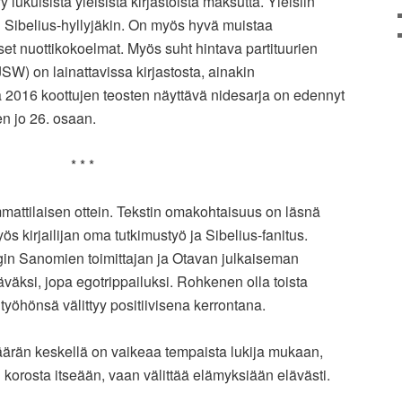
 lukuisista yleisistä kirjastoista maksutta. Yleisiin
n Sibelius-hyllyjäkin. On myös hyvä muistaa
set nuottikokoelmat. Myös suht hintava partituurien
SW) on lainattavissa kirjastosta, ainakin
2016 koottujen teosten näyttävä nidesarja on edennyt
n jo 26. osaan.
* * *
mattilaisen ottein. Tekstin omakohtaisuus on läsnä
 kirjailijan oma tutkimustyö ja Sibelius-fanitus.
gin Sanomien toimittajan ja Otavan julkaiseman
ttäväksi, jopa egotrippailuksi. Rohkenen olla toista
 työhönsä välittyy positiivisena kerrontana.
ärän keskellä on vaikeaa tempaista lukija mukaan,
 korosta itseään, vaan välittää elämyksiään elävästi.