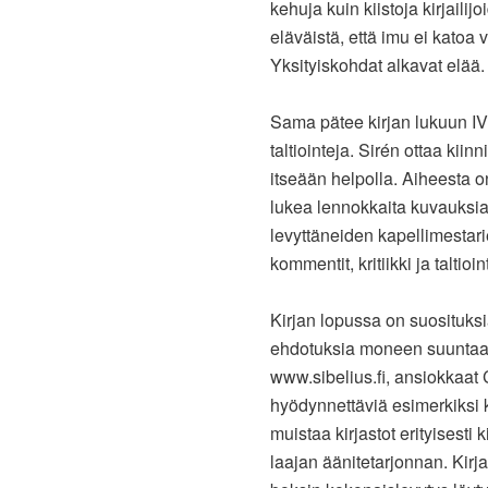
kehuja kuin kiistoja kirjailij
eläväistä, että imu ei katoa 
Yksityiskohdat alkavat elää.
Sama pätee kirjan lukuun IV
taltiointeja. Sirén ottaa kii
itseään helpolla. Aiheesta o
lukea lennokkaita kuvauksia
levyttäneiden kapellimestari
kommentit, kritiikki ja taltio
Kirjan lopussa on suosituksia
ehdotuksia moneen suuntaan.
www.sibelius.fi, ansiokkaat C
hyödynnettäviä esimerkiksi k
muistaa kirjastot erityisesti 
laajan äänitetarjonnan. Kir