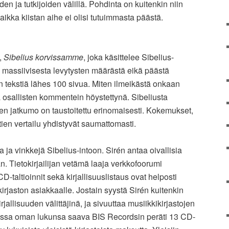
oiden ja tutkijoiden välillä. Pohdinta on kuitenkin niin
vaikka kiistan aihe ei olisi tutuimmasta päästä.
,
Sibelius korvissamme
, joka käsittelee Sibelius-
nni massiivisesta levytysten määrästä eikä päästä
n tekstiä lähes 100 sivua. Miten ilmeikästä onkaan
 osallisten kommentein höystettynä. Sibeliusta
en jatkumo on taustoitettu erinomaisesti. Kokemukset,
intien vertailu yhdistyvät saumattomasti.
 ja vinkkejä Sibelius-intoon. Sirén antaa oivallisia
 Tietokirjailijan vetämä laaja verkkofoorumi
D-taltioinnit sekä kirjallisuuslistaus ovat helposti
irjaston asiakkaalle. Jostain syystä Sirén kuitenkin
kirjallisuuden välittäjinä, ja sivuuttaa musiikkikirjastojen
jassa oman lukunsa saava BIS Recordsin peräti 13 CD-