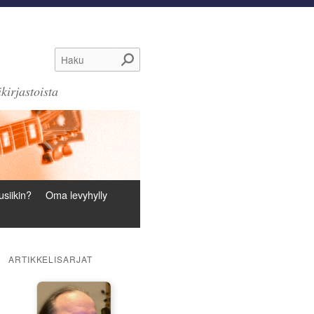
Haku
kirjastoista
siikin?
Oma levyhylly
ARTIKKELISARJAT