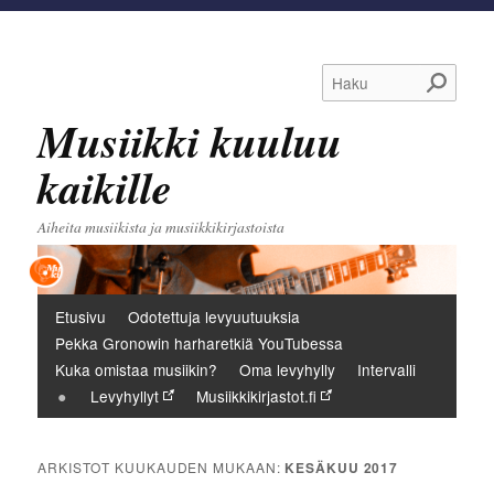
Haku
Musiikki kuuluu
kaikille
Aiheita musiikista ja musiikkikirjastoista
Päävalikko
Etusivu
Odotettuja levyuutuuksia
Pekka Gronowin harharetkiä YouTubessa
Kuka omistaa musiikin?
Oma levyhylly
Intervalli
Levyhyllyt
Musiikkikirjastot.fi
ARKISTOT KUUKAUDEN MUKAAN:
KESÄKUU 2017