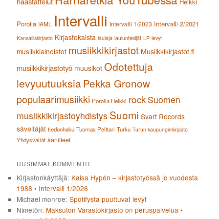
haastattelut
Heikki
Intervalli
Poroila
Intervalli 2/2021
IAML
Intervalli 1/2023
Kirjastokaista
Kansalliskirjasto
laulaja-lauluntekijät
LP-levyt
musiikkikirjastot
musiikkiaineistot
Musiikkikirjastot.fi
Odotettuja
musiikkikirjastotyö
muusikot
levyuutuuksia
Pekka Gronow
populaarimusiikki
rock
Suomen
Poroila Heikki
Suomi
musiikkikirjastoyhdistys
Svart Records
säveltäjät
tiedonhaku
Tuomas Pelttari
Turku
Turun kaupunginkirjasto
äänitteet
Yhdysvallat
UUSIMMAT KOMMENTIT
Kirjastonkäyttäjä
:
Kaisa Hypén – kirjastotyössä jo vuodesta
1988 • Intervalli 1/2026
Michael monroe
:
Spotifysta puuttuvat levyt
Nimetön
:
Maksuton Varastokirjasto on peruspalvelua •