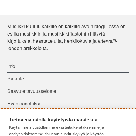
Musiikki kuuluu kaikille on kaikille avoin blogi, jossa on
esillä musiikkiin ja musiikkikirjastoihin liittyviä
kirjoituksia, haastatteluita, henkilökuvia ja
Intervalli
-
lehden artikkeleita.
Info
Palaute
Saavutettavuusseloste
Evästeasetukset
Tietoa sivustolla käytetyistä evästeistä
Seuraa meitä:
Käytämme sivustollamme evästeitä kerätäksemme ja
analysoidaksemme sivuston suorituskykyä ja käyttöä,