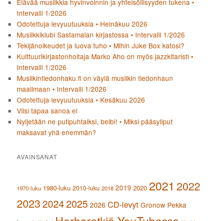
Elävää musiikkia hyvinvoinnin ja yhteisöllisyyden tukena •
Intervalli 1/2026
Odotettuja levyuutuuksia • Heinäkuu 2026
Musiikkiklubi Sastamalan kirjastossa • Intervalli 1/2026
Tekijänoikeudet ja luova tuho • Mihin Juke Box katosi?
Kulttuurikirjastonhoitaja Marko Aho on myös jazzkitaristi •
Intervalli 1/2026
Musiikintiedonhaku.fi on väylä musiikin tiedonhaun
maailmaan • Intervalli 1/2026
Odotettuja levyuutuuksia • Kesäkuu 2026
Viisi tapaa sanoa ei
Nyljetään ne putipuhtaiksi, beibi! • Miksi pääsyliput
maksavat yhä enemmän?
AVAINSANAT
2021
2022
2019
1980-luku
2020
2010-luku
1970-luku
2018
2023
2024
2025
CD-levyt
2026
Gronow Pekka
Harharetkiä YouTubessa