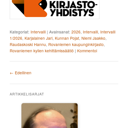
Kategoriat:
Intervalli
|
Avainsanat:
2026
,
Intervalli
,
Intervalli
1/2026
,
Karjalainen Jari
,
Kunnan Pojat
,
Niemi Jaakko
,
Raudaskoski Hannu
,
Rovaniemen kaupunginkirjasto
,
Rovaniemen kylien kehittämissäätiö
|
Kommentoi
Artikkelien selaus
←
Edellinen
ARTIKKELISARJAT