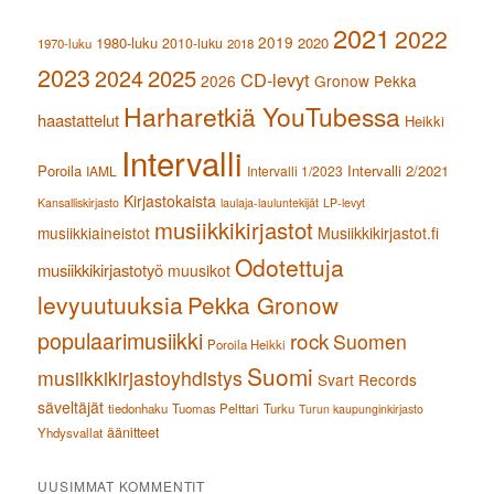
2021
2022
2019
1980-luku
2020
2010-luku
1970-luku
2018
2023
2024
2025
CD-levyt
2026
Gronow Pekka
Harharetkiä YouTubessa
haastattelut
Heikki
Intervalli
Poroila
Intervalli 2/2021
IAML
Intervalli 1/2023
Kirjastokaista
Kansalliskirjasto
laulaja-lauluntekijät
LP-levyt
musiikkikirjastot
musiikkiaineistot
Musiikkikirjastot.fi
Odotettuja
musiikkikirjastotyö
muusikot
levyuutuuksia
Pekka Gronow
populaarimusiikki
rock
Suomen
Poroila Heikki
Suomi
musiikkikirjastoyhdistys
Svart Records
säveltäjät
tiedonhaku
Tuomas Pelttari
Turku
Turun kaupunginkirjasto
äänitteet
Yhdysvallat
UUSIMMAT KOMMENTIT