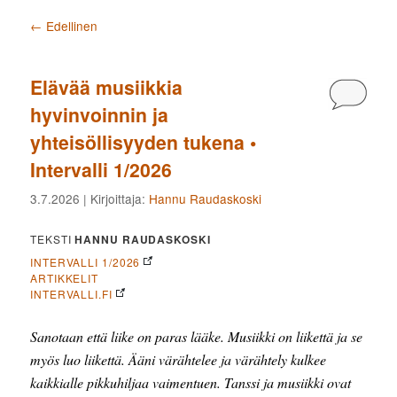
Artikkelien selaus
←
Edellinen
Elävää musiikkia
Kommen
hyvinvoinnin ja
yhteisöllisyyden tukena •
Intervalli 1/2026
3.7.2026
| Kirjoittaja:
Hannu Raudaskoski
TEKSTI
HANNU RAUDASKOSKI
INTERVALLI 1/2026
ARTIKKELIT
INTERVALLI.FI
Sanotaan että liike on paras lääke. Musiikki on liikettä ja se
myös luo liikettä. Ääni värähtelee ja värähtely kulkee
kaikkialle pikkuhiljaa vaimentuen. Tanssi ja musiikki ovat