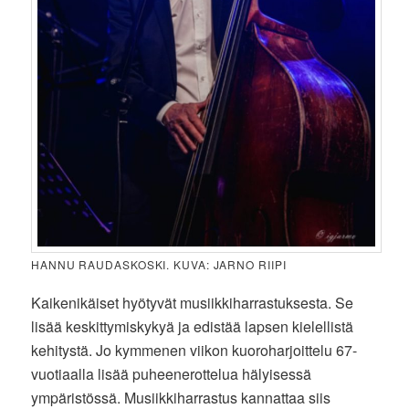
HANNU RAUDASKOSKI. KUVA: JARNO RIIPI
Kaikenikäiset hyötyvät musiikkiharrastuksesta. Se
lisää keskittymiskykyä ja edistää lapsen kielellistä
kehitystä. Jo kymmenen viikon kuoroharjoittelu 67-
vuotiaalla lisää puheenerottelua hälyisessä
ympäristössä. Musiikkiharrastus kannattaa siis