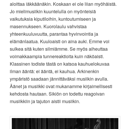
aloittaa iäkkäänäkin. Koskaan ei ole liian myöhäistä.
Jo mielimusiikin kuuntelulla on myönteisiä
vaikutuksia kiputiloihin, kuntoutumiseen ja
masennukseen. Kuorolaulu vahvistaa
yhteenkuuluvuutta, parantaa hyvinvointia ja
elämänlaatua. Kuuloaisti on aina auki. Emme voi
sulkea sitä kuten silmiämme. Se myös aiheuttaa
voimakkaampia tunnereaktioita kuin näköaisti.
Klassinen todiste tästä on katsoa kauhuelokuvaa
ilman ääntä: ei ääntä, ei kauhua. Arkinenkin
ympäristö saadaan jännittäväksi musiikin avulla.
Äänet ja musiikki ovat mukanamme kirjaimellisesti
kehdosta hautaan. Sikiön on todettu reagoivan
musiikkiin ja tajuton aistii musiikin.