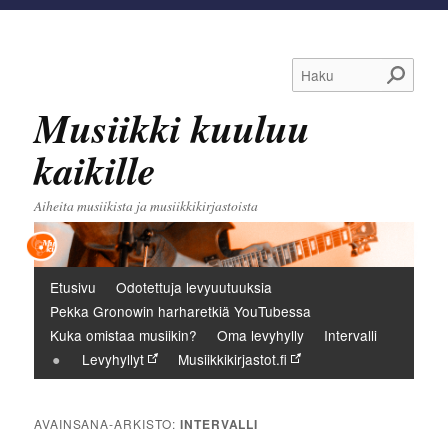
Haku
Musiikki kuuluu
kaikille
Aiheita musiikista ja musiikkikirjastoista
Päävalikko
Etusivu
Odotettuja levyuutuuksia
Pekka Gronowin harharetkiä YouTubessa
Kuka omistaa musiikin?
Oma levyhylly
Intervalli
Levyhyllyt
Musiikkikirjastot.fi
AVAINSANA-ARKISTO:
INTERVALLI