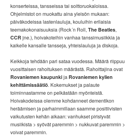
konserteissa, tansseissa tai soittoruokaloissa.
Ohjelmistot on muokattu aina yleisön mukaan:
päiväkodeissa lastenlauluja, kouluihin erilaisia
teemakokonaisuuksia (Rock´n Roll,
The Beatles
,
CCR
jne.), hoivakoteihin vanhaa tanssimusiikkia ja
kaikelle kansalle tansseja, yhteislauluja ja diskoja.
Keikkoja tehdään pari sataa vuodessa. Määrä riippuu
vuosittaisen rahoituksen määrästä. Rahoittajina ovat
Rovaniemen kaupunki
ja
Rovaniemen kylien
kehittämissäätiö
. Kokemukset ja palaute
toiminnastamme on pelkästään myönteistä.
Hoivakodeissa olemme kohdanneet dementikon
heräämisen ja parhaimmillaan saamme positiivisten
vaikutusten kehän aikaan: vanhukset piristyvät
musiikista > syövät paremmin > nukkuvat paremmin >
voivat paremmin.