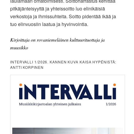
laulamaan omatoimisesti. Soittoharrastus kehittää
pitkäjänteisyyttä ja yhteissoitto luo elinikäisiä
verkostoja ja ihmissuhteita. Soitto pidentää ikää ja
tuo elinvuosiin laatua ja hyvinvointia.
Kirjoittaja on rovaniemeläinen kulttuurituottaja ja
muusikko
INTERVALLI 1/2026. KANNEN KUVA KAISA HYPÉNISTÄ:
ANTTI KORPINEN