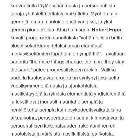
konventioita löytäessään uusia ja persoonallisia
tapoja yhdistellä erilaisia vaikutteita. Myöhemmin
genre jäi oman muotokielensä vangiksi, ja yksi
genren pioneereista, King Crimsonin
Robert Fripp
kuvaili progerockin sanoituksia ”vähämielisen britin
filosofiseksi kiemurteluksi oman elämänsä
merkityksettömien tapahtumien ympärillä”. Tavallaan
sanonta ”the more things change, the more they stay
the same” pätee progressiiviseen rockiin. Vaikka
uudelta kuulostavaa progea on syntynyt jokaisella
vuosikymmenellä uusia ja ajankohtaisia
musiikkityylejä ja rytmisiä elementtejä yhdistelemällä
ja tekstit ovat monasti maanläheisempiä ja
henkilökohtaisempia kuin psykedeelisvaikutteisina
alkuaikoina, perusperiaate on sama: kiinnostavan ja
persoonallisen kokonaisuuden rakentaminen eri
muotoisista ja värisistä musiikillisista palikoista.