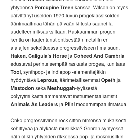
yhtyeensä
Porcupine Treen
kanssa. Wilson on myös
päivittänyt useiden 1970-luvun progeklassikoiden
äänimaailmaa tähän päivään kiitosta saaneilla
uudelleenmiksauksillaan. Raskaamman progen
kenttä on laajentunut entisestään metallin eri
alalajien sekoittuessa progressiiviseen ilmaisuun.
Haken
,
Caligula’s Horse
ja
Coheed And Cambria
edustavat perinteisempää raskasta progea, kun taas
Tool
, synthpop- ja indiepop -elementtejäkin
hyödyntävä
Leprous
, äärimetallisemmat
Opeth
ja
Mastodon
sekä
Meshuggah
-tyylisestä
polyrytmiikasta ammentavat instrumentaaliartistit
Animals As Leaders
ja
Plini
modernimpaa ilmaisua.
Onko progressiivinen rock sitten nimensä mukaisesti
kehittyvää ja älykästä musiikkia? Genren syntyessä
näin olikin yhtyeiden rikkoessa pop- ja rockmusiikin