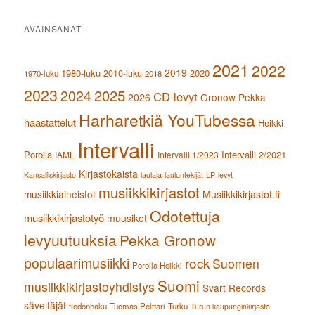
AVAINSANAT
2021
2022
2019
1980-luku
2020
2010-luku
1970-luku
2018
2023
2024
2025
CD-levyt
2026
Gronow Pekka
Harharetkiä YouTubessa
haastattelut
Heikki
Intervalli
Poroila
Intervalli 2/2021
IAML
Intervalli 1/2023
Kirjastokaista
Kansalliskirjasto
laulaja-lauluntekijät
LP-levyt
musiikkikirjastot
musiikkiaineistot
Musiikkikirjastot.fi
Odotettuja
musiikkikirjastotyö
muusikot
levyuutuuksia
Pekka Gronow
populaarimusiikki
rock
Suomen
Poroila Heikki
Suomi
musiikkikirjastoyhdistys
Svart Records
säveltäjät
tiedonhaku
Tuomas Pelttari
Turku
Turun kaupunginkirjasto