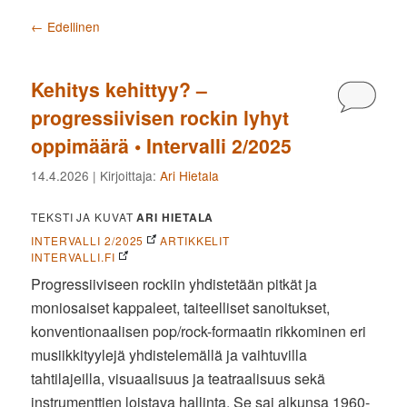
Artikkelien selaus
←
Edellinen
Kehitys kehittyy? –
Kommen
progressiivisen rockin lyhyt
oppimäärä • Intervalli 2/2025
14.4.2026
| Kirjoittaja:
Ari Hietala
TEKSTI JA KUVAT
ARI HIETALA
INTERVALLI 2/2025
ARTIKKELIT
INTERVALLI.FI
Progressiiviseen rockiin yhdistetään pitkät ja
moniosaiset kappaleet, taiteelliset sanoitukset,
konventionaalisen pop/rock-formaatin rikkominen eri
musiikkityylejä yhdistelemällä ja vaihtuvilla
tahtilajeilla, visuaalisuus ja teatraalisuus sekä
instrumenttien loistava hallinta. Se sai alkunsa 1960-