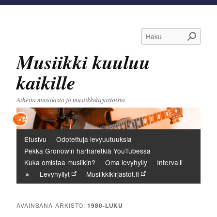
Haku
Musiikki kuuluu
kaikille
Aiheita musiikista ja musiikkikirjastoista
Päävalikko
Etusivu
Odotettuja levyuutuuksia
Pekka Gronowin harharetkiä YouTubessa
Kuka omistaa musiikin?
Oma levyhylly
Intervalli
Levyhyllyt
Musiikkikirjastot.fi
AVAINSANA-ARKISTO:
1980-LUKU