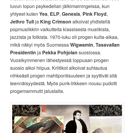
luvun lopun psykedelian jälkimainingeissa, kun
yhtyeet kuten
Yes
,
ELP
,
Genesis
,
Pink Floyd
,
Jethro Tull
ja
King Crimson
alkoivat yhdistellä
popmusiikkiin vaikutteita klassisesta musiikista,
jazzista ja folkista. 1970-luku oli progen kulta-aikaa,
mikä näkyi myös Suomessa
Wigwamin
,
Tasavallan
Presidentin
ja
Pekka Pohjolan
suosiossa.
Vuosikymmenen lähestyessä loppuaan progen
suosio alkoi hiipua. Kriitikot alkoivat suhtautua
nihkeästi progen mahtipontisuuteen ja syyttivät sitä
teennäisyydestä. Myös punk-liikkeen nousu pudotti
progemammutit jalustalta.