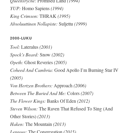
Queensrÿche:
Promised Land
(1994)
YUP:
Homo Sapiens
(1994)
King Crimson:
THRAK
(1995)
Absoluuttinen Nollapiste:
Suljettu
(1999)
2000-LUKU
Tool:
Lateralus
(2001)
Spock’s Beard:
Snow
(2002)
Opeth:
Ghost Reveries
(2005)
Coheed And Cambria:
Good Apollo I’m Burning Star IV
(2005)
Von Hertzen Brothers:
Approach
(2006)
Between The Buried And Me:
Colors
(2007)
The Flower Kings:
Banks Of Eden
(2012)
Steven Wilson:
The Raven That Refused To Sing (And
Other Stories)
(2013)
Haken:
The Mountain
(2013)
Leprous:
The Congregation
(2015)