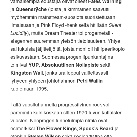
varhaisempia edustajia olivat olleet
Fates Warning
ja
Queensrÿche
(joista jälkimmäinen saavutti
myöhemmin mainstream-suosiota suoristettuaan
ilmaisuaan ja Pink Floyd -henkisellä hitillään
Silent
Lucidity
), mutta Dream Theater toi progemetalli-
alagenren suuremman yleisön tietoisuuteen. Yhtye
sai lukuisia jäljittelijöitä, joista moni oli hiilipaerikopio
esikuvastaan. Suomessa progen lipunkantajina
toimivat
YUP
,
Absoluuttinen Nollapiste
sekä
Kingston Wall
, jonka ura loppui valitettavasti
lyhyeen yhtyeen johtohahmon
Petri Wallin
kuolemaan 1995.
Tällä vuosituhannella progressiivinen rock voi
paremmin kuin koskaan sitten 1970-luvun kultaisten
vuosien. Neoprogen tunnetuimpia nimiä ovat
esimerkiksi
The Flower Kings
,
Spock’s Beard
ja
etenkin
Steven Wilson
sekä sooloartistina että