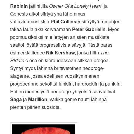
Rabinin
jättihitillä
Owner Of a Lonely Heart
, ja
Genesis alkoi siirtyä yhä lähemmäs
valtavirtamusiikkia
Phil Collinsin
siirryttyä rumpujen
takaa laulajaksi korvaamaan
Peter Gabrielin
. Myös
popmuusikoiksi miellettyjen artistien musiikista
saattoi löytää progressiivisia sävyjä. Tästä paras
esimerkki lienee
Nik Kershaw
, jonka hitin
The
Riddle
c-osa on kieroudessaan silkkaa progea.
Syntyi myös lähinnä brittivetoinen neoproge-
alagenre, jossa edellisen vuosikymmenen
progeperinne sekoittui funkiin, hardrockiin ja punkiin.
Eniten menestystä neoproge-yhtyeistä saavuttivat
Saga
ja
Marillion
, vaikka genre nautti lähinnä
pienten piirien suosiota.