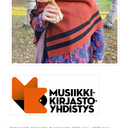
Kategoriat:
Intervalli
|
Avainsanat:
1960-luku
,
1970-luku
,