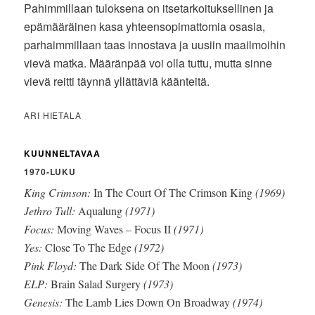
Pahimmillaan tuloksena on itsetarkoituksellinen ja
epämääräinen kasa yhteensopimattomia osasia,
parhaimmillaan taas innostava ja uusiin maailmoihin
vievä matka. Määränpää voi olla tuttu, mutta sinne
vievä reitti täynnä yllättäviä käänteitä.
ARI HIETALA
KUUNNELTAVAA
1970-LUKU
King Crimson:
In The Court Of The Crimson King
(1969)
Jethro Tull:
Aqualung
(1971)
Focus:
Moving Waves – Focus II
(1971)
Yes:
Close To The Edge
(1972)
Pink Floyd:
The Dark Side Of The Moon
(1973)
ELP:
Brain Salad Surgery
(1973)
Genesis:
The Lamb Lies Down On Broadway
(1974)