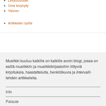
Levyuutuudet
Oma levyhylly
Yleinen
Artikkelien syöte
Musiikki kuuluu kaikille on kaikille avoin blogi, jossa on
esillä musiikkiin ja musiikkikirjastoihin liittyviä
kirjoituksia, haastatteluita, henkilökuvia ja
Intervalli
-
lehden artikkeleita.
Info
Palaute