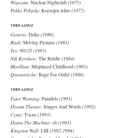
Wigwam:
Nuclear Nightclub
(1975)
Pekka Pohjola:
Keesojen lehto
(1977)
1980-LUKU
Genesis:
Duke
(1980)
Rush:
Moving Pictures
(1981)
Yes:
90125
(1983)
Nik Kershaw:
The Riddle
(1984)
Marillion:
Misplaced Childhood
(1985)
Queensrÿche:
Rage For Order
(1986)
1990-LUKU
Fates Warning:
Parallels
(1991)
Dream Theater:
Images And Words
(1992)
Cynic:
Focus
(1993)
Damn The Machine:
s/t
(1993)
Kingston Wall:
I-III
(1992-1994)