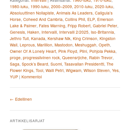
1980-luku
,
1990-luku
,
2000–2009
,
2010-luku
,
2020-luku
,
Absoluuttinen Nollapiste
,
Animals As Leaders
,
Caligula's
Horse
,
Coheed And Cambria
,
Collins Phil
,
ELP
,
Emerson
Lake & Palmer
,
Fates Warning
,
Fripp Robert
,
Gabriel Peter
,
Genesis
,
Haken
,
Intervalli
,
Intervalli 2/2025
,
Iso-Britannia
,
Jethro Tull
,
Kanada
,
Kershaw Nik
,
King Crimson
,
Kingston
Wall
,
Leprous
,
Marillion
,
Mastodon
,
Meshuggah
,
Opeth
,
Owner Of A Lonely Heart
,
Pink Floyd
,
Plini
,
Pohjola Pekka
,
proge
,
progressiivinen rock
,
Queensrÿche
,
Rabin Trevor
,
Saga
,
Spock’s Beard
,
Suomi
,
Tasavallan Presidentti
,
The
Flower Kings
,
Tool
,
Walli Petri
,
Wigwam
,
Wilson Steven
,
Yes
,
YUP
|
Kommentoi
Artikkelien selaus
←
Edellinen
ARTIKKELISARJAT