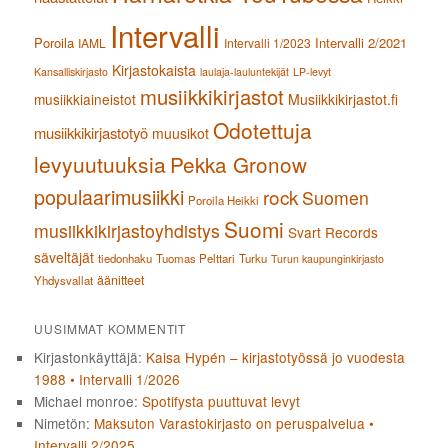
Intervalli
Poroila
Intervalli 2/2021
IAML
Intervalli 1/2023
Kirjastokaista
Kansalliskirjasto
laulaja-lauluntekijät
LP-levyt
musiikkikirjastot
musiikkiaineistot
Musiikkikirjastot.fi
Odotettuja
musiikkikirjastotyö
muusikot
levyuutuuksia
Pekka Gronow
populaarimusiikki
rock
Suomen
Poroila Heikki
Suomi
musiikkikirjastoyhdistys
Svart Records
säveltäjät
tiedonhaku
Tuomas Pelttari
Turku
Turun kaupunginkirjasto
äänitteet
Yhdysvallat
UUSIMMAT KOMMENTIT
Kirjastonkäyttäjä
:
Kaisa Hypén – kirjastotyössä jo vuodesta
1988 • Intervalli 1/2026
Michael monroe
:
Spotifysta puuttuvat levyt
Nimetön
:
Maksuton Varastokirjasto on peruspalvelua •
Intervalli 2/2025