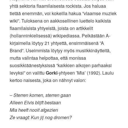
yhtä sektoria flaamilaisesta rockista. Jos haluaa
tietää enemmän, voi kokeilla hakua ”vlaamse muziek
wiki”. Tuloksena on aakkosellinen luettelo kaikista
flaamilaisista yhtyeistä, joista on artikkelit
(hollanninkielisessä) wikipediassa. Pelkästään A-
kirjaimella löytyy 21 yhtyettä, ensimmäisenä ”A
Brand”. Useimmista löytyy myös musiikkinäytteitä,
mutta valintaa helpottaa, että monissa
suosikkiäänestyksissä ”kaikkien aikojen parhaaksi
levyksi” on valittu
Gorki
-yhtyeen ’Mia’ (1992). Laulu
kertoo naisesta, joka on nähnyt valon:
–
Sterren komen, sterren gaan
Alleen Elvis blijft bestaan
Mia heeft nooit afgezien
Ze vraagt: Kun jij nog dromen?