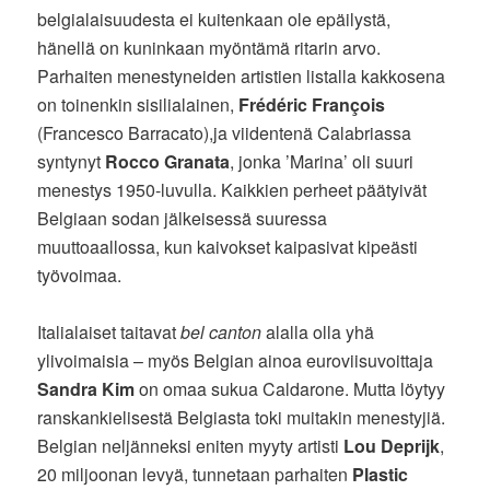
belgialaisuudesta ei kuitenkaan ole epäilystä,
hänellä on kuninkaan myöntämä ritarin arvo.
Parhaiten menestyneiden artistien listalla kakkosena
on toinenkin sisilialainen,
Frédéric François
(Francesco Barracato),ja viidentenä Calabriassa
syntynyt
Rocco Granata
, jonka ’Marina’
oli suuri
menestys 1950-luvulla. Kaikkien perheet päätyivät
Belgiaan sodan jälkeisessä suuressa
muuttoaallossa, kun kaivokset kaipasivat kipeästi
työvoimaa.
Italialaiset taitavat
bel canton
alalla olla yhä
ylivoimaisia – myös Belgian ainoa euroviisuvoittaja
Sandra Kim
on omaa sukua Caldarone. Mutta löytyy
ranskankielisestä Belgiasta toki muitakin menestyjiä.
Belgian neljänneksi eniten myyty artisti
Lou Deprijk
,
20 miljoonan levyä, tunnetaan parhaiten
Plastic