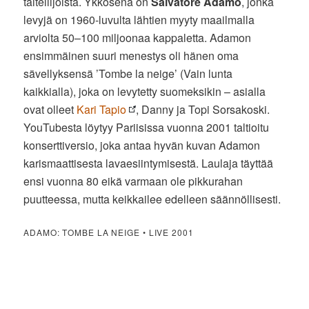
taiteilijoista. Ykkösenä on
Salvatore Adamo
, jonka
levyjä on 1960-luvulta lähtien myyty maailmalla
arviolta 50–100 miljoonaa kappaletta. Adamon
ensimmäinen suuri menestys oli hänen oma
sävellyksensä ’Tombe la neige’ (Vain lunta
kaikkialla), joka on levytetty suomeksikin – asialla
ovat olleet
Kari Tapio
, Danny ja Topi Sorsakoski.
YouTubesta löytyy Pariisissa vuonna 2001 taltioitu
konserttiversio, joka antaa hyvän kuvan Adamon
karismaattisesta lavaesiintymisestä. Laulaja täyttää
ensi vuonna 80 eikä varmaan ole pikkurahan
puutteessa, mutta keikkailee edelleen säännöllisesti.
ADAMO: TOMBE LA NEIGE • LIVE 2001