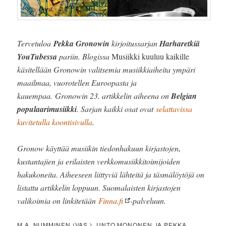
Tervetuloa
Pekka Gronowin
kirjoitussarjan
Harharetkiä
YouTubessa
pariin. Blogissa
Musiikki kuuluu kaikille
käsitellään Gronowin valitsemia musiikkiaiheita ympäri
maailmaa, vuorotellen Euroopasta ja
kauempaa. Gronowin 23. artikkelin aiheena on
Belgian
populaarimusiikki
. Sarjan kaikki osat ovat
selattavissa
kuvitetulla koontisivulla
.
Gronow käyttää musiikin tiedonhakuun kirjastojen,
kustantajien ja erilaisten verkkomusiikkitoimijoiden
hakukoneita. Aiheeseen liittyviä lähteitä ja täsmälöytöjä on
listattu artikkelin loppuun. Suomalaisten kirjastojen
valikoimia on linkitetään
Finna.fi
-palveluun.
M.A. NUMMINEN (VAS.), UNTO MONONEN JA PEKKA