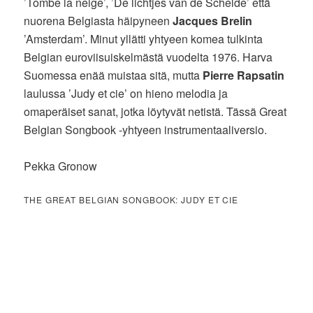
’Tombe la neige’, ’De lichtjes van de Schelde’ että
nuorena Belgiasta häipyneen
Jacques Brelin
’Amsterdam’. Minut yllätti yhtyeen komea tulkinta
Belgian euroviisuiskelmästä vuodelta 1976. Harva
Suomessa enää muistaa sitä, mutta
Pierre Rapsatin
laulussa ’Judy et cie’ on hieno melodia ja
omaperäiset sanat, jotka löytyvät netistä. Tässä Great
Belgian Songbook -yhtyeen instrumentaaliversio.
Pekka Gronow
THE GREAT BELGIAN SONGBOOK: JUDY ET CIE