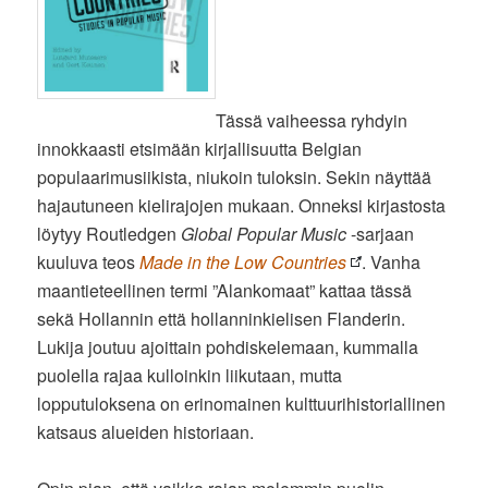
Tässä vaiheessa ryhdyin
innokkaasti etsimään kirjallisuutta Belgian
populaarimusiikista, niukoin tuloksin. Sekin näyttää
hajautuneen kielirajojen mukaan. Onneksi kirjastosta
löytyy Routledgen
Global Popular Music
-sarjaan
kuuluva teos
Made in the Low Countries
. Vanha
maantieteellinen termi ”Alankomaat” kattaa tässä
sekä Hollannin että hollanninkielisen Flanderin.
Lukija joutuu ajoittain pohdiskelemaan, kummalla
puolella rajaa kulloinkin liikutaan, mutta
lopputuloksena on erinomainen kulttuurihistoriallinen
katsaus alueiden historiaan.