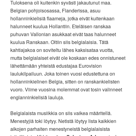
Tuloksena oli kuitenkin syvästi jakautunut maa.
Belgian pohjoisosassa, Flanderissa, asuu
hollanninkielisiä flaameja, jotka eivät kuitenkaan
halunneet kuulua Hollantiin. Eteläisen ranskaa
puhuvan Vallonian asukkaat eivät taas halunneet
kuulua Ranskaan. Oltiin siis belgialaisia. Tätä
kahtiajakoa on soviteltu lähes kaksisataa vuotta,
mutta belgialaiset eivät ole koskaan edes onnistuneet
lähettämään yhteistä edustajaa Eurovision
laulukilpailuun. Joka toinen vuosi edustettuna on
hollanninkielinen Belgia, sitten on ranskankielisten
vuoro. Viime vuosina molemmat ovat tosin valinneet
englanninkielisiä lauluja.
Belgialaista musiikkia on siis vaikea määritellä.
Menestyjiä toki löytyy. Netistä löytyy lista kaikkien
aikojen parhaiten menestyneistä belgialaisista