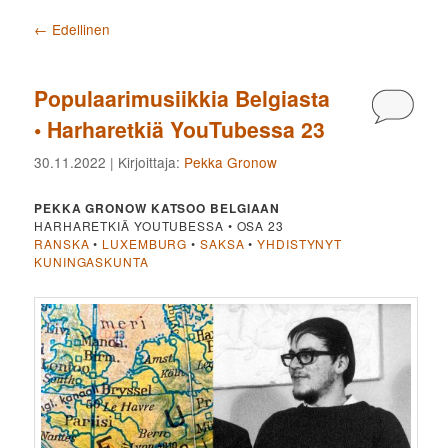
Artikkelien selaus
←
Edellinen
Populaarimusiikkia Belgiasta
Kommen
• Harharetkiä YouTubessa 23
30.11.2022
| Kirjoittaja:
Pekka Gronow
PEKKA GRONOW KATSOO BELGIAAN
HARHARETKIÄ YOUTUBESSA • OSA 23
RANSKA
•
LUXEMBURG
•
SAKSA
•
YHDISTYNYT
KUNINGASKUNTA