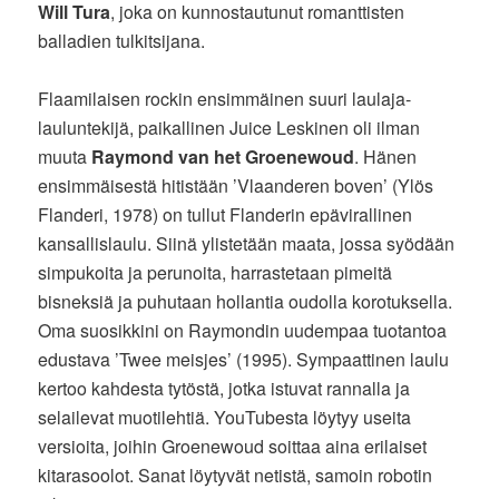
Will Tura
, joka on kunnostautunut romanttisten
balladien tulkitsijana.
Flaamilaisen rockin ensimmäinen suuri laulaja-
lauluntekijä, paikallinen Juice Leskinen oli ilman
muuta
Raymond van het Groenewoud
. Hänen
ensimmäisestä hitistään ’Vlaanderen boven’ (Ylös
Flanderi, 1978) on tullut Flanderin epävirallinen
kansallislaulu. Siinä ylistetään maata, jossa syödään
simpukoita ja perunoita, harrastetaan pimeitä
bisneksiä ja puhutaan hollantia oudolla korotuksella.
Oma suosikkini on Raymondin uudempaa tuotantoa
edustava ’Twee meisjes’ (1995). Sympaattinen laulu
kertoo kahdesta tytöstä, jotka istuvat rannalla ja
selailevat muotilehtiä. YouTubesta löytyy useita
versioita, joihin Groenewoud soittaa aina erilaiset
kitarasoolot. Sanat löytyvät netistä, samoin robotin