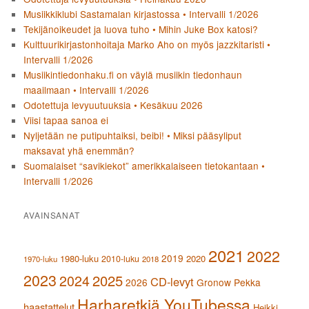
Musiikkiklubi Sastamalan kirjastossa • Intervalli 1/2026
Tekijänoikeudet ja luova tuho • Mihin Juke Box katosi?
Kulttuurikirjastonhoitaja Marko Aho on myös jazzkitaristi •
Intervalli 1/2026
Musiikintiedonhaku.fi on väylä musiikin tiedonhaun
maailmaan • Intervalli 1/2026
Odotettuja levyuutuuksia • Kesäkuu 2026
Viisi tapaa sanoa ei
Nyljetään ne putipuhtaiksi, beibi! • Miksi pääsyliput
maksavat yhä enemmän?
Suomalaiset “savikiekot” amerikkalaiseen tietokantaan •
Intervalli 1/2026
AVAINSANAT
2021
2022
2019
1980-luku
2020
2010-luku
1970-luku
2018
2023
2024
2025
CD-levyt
2026
Gronow Pekka
Harharetkiä YouTubessa
haastattelut
Heikki