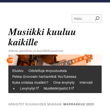
Haku
Musiikki kuuluu
kaikille
Aiheita musiikista ja musiikkikirjastoista
Päävalikko
Etusivu
Odotettuja levyuutuuksia
Pekka Gronowin harharetkiä YouTubessa
Kuka omistaa musiikin?
Oma levyhylly
Intervalli
Levyhyllyt
Musiikkikirjastot.fi
ARKISTOT KUUKAUDEN MUKAAN:
MARRASKUU 2022