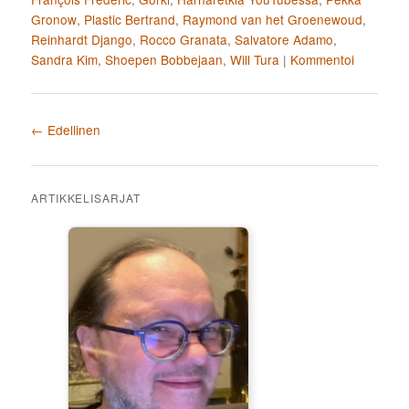
Gronow
,
Plastic Bertrand
,
Raymond van het Groenewoud
,
Reinhardt Django
,
Rocco Granata
,
Salvatore Adamo
,
Sandra Kim
,
Shoepen Bobbejaan
,
Will Tura
|
Kommentoi
Artikkelien selaus
←
Edellinen
ARTIKKELISARJAT