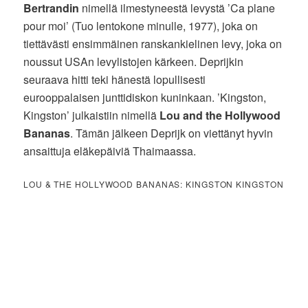
Bertrandin
nimellä ilmestyneestä levystä ’Ca plane
pour moi’ (Tuo lentokone minulle, 1977), joka on
tiettävästi ensimmäinen ranskankielinen levy, joka on
noussut USAn levylistojen kärkeen. Deprijkin
seuraava hitti teki hänestä lopullisesti
eurooppalaisen junttidiskon kuninkaan. ’Kingston,
Kingston’ julkaistiin nimellä
Lou and the Hollywood
Bananas
. Tämän jälkeen Deprijk on viettänyt hyvin
ansaittuja eläkepäiviä Thaimaassa.
LOU & THE HOLLYWOOD BANANAS: KINGSTON KINGSTON