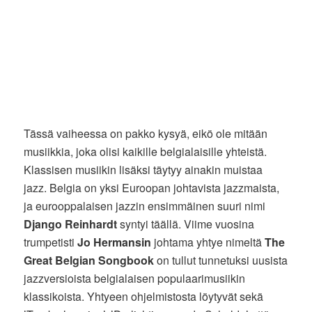
Tässä vaiheessa on pakko kysyä, eikö ole mitään
musiikkia, joka olisi kaikille belgialaisille yhteistä.
Klassisen musiikin lisäksi täytyy ainakin muistaa
jazz. Belgia on yksi Euroopan johtavista jazzmaista,
ja eurooppalaisen jazzin ensimmäinen suuri nimi
Django Reinhardt
syntyi täällä. Viime vuosina
trumpetisti
Jo Hermansin
johtama yhtye nimeltä
The
Great Belgian Songbook
on tullut tunnetuksi uusista
jazzversioista belgialaisen populaarimusiikin
klassikoista. Yhtyeen ohjelmistosta löytyvät sekä