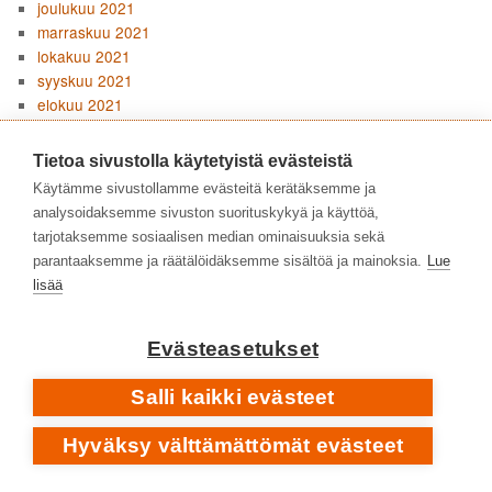
joulukuu 2021
marraskuu 2021
lokakuu 2021
syyskuu 2021
elokuu 2021
kesäkuu 2021
toukokuu 2021
Tietoa sivustolla käytetyistä evästeistä
huhtikuu 2021
Käytämme sivustollamme evästeitä kerätäksemme ja
maaliskuu 2021
analysoidaksemme sivuston suorituskykyä ja käyttöä,
helmikuu 2021
tarjotaksemme sosiaalisen median ominaisuuksia sekä
tammikuu 2021
parantaaksemme ja räätälöidäksemme sisältöä ja mainoksia.
Lue
joulukuu 2020
lisää
marraskuu 2020
syyskuu 2020
elokuu 2020
Evästeasetukset
heinäkuu 2020
kesäkuu 2020
Salli kaikki evästeet
toukokuu 2020
huhtikuu 2020
Hyväksy välttämättömät evästeet
maaliskuu 2020
tammikuu 2020