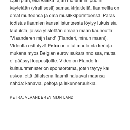
Opin pian, että vaikka rajan molemmin puolin
käytetään (virallisesti) samaa kirjakieltä, flaameilla on
omat murteensa ja oma musiikkiperinteensä. Paras
todistus flaamien kansallistunteesta löytyy lukuisista
lauluista, joissa ylistetään omaan maan kauneutta:
’Vlaanderen mijn land’ (Flanderi, minun maani).
Videolla esiintyvä
Petra
on ollut muutamia kertoja
mukana myös Belgian euroviisukarsinnoissa, mutta
ei päässyt loppusijoille. Video on Flanderin
kulttuuriministeriön sponsoroima, joten täytyy kai
uskoa, että tällaisena flaamit haluavat maansa
nähdä: kanavia, peltoja ja liikenneruuhkia.
PETRA: VLAANDEREN MIJN LAND