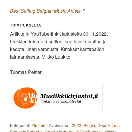
Best Selling Belgian Music Artists
TOIMITUKSELTA
Artikkelin YouTube-linkit tarkistettu 30.11.2022.
Linkkien internet-osoitteet saattavat muuttua ja
kadota ilman varoitusta. Kiitokset karttapallon
lainaamisesta, Mikko Luukko.
Tuomas Pelttari
Kategoriat:
Yleinen
|
Avainsanat:
2022
,
Belgia
,
Deprijk Lou
,
François Frédéric
,
Gorki
,
Harharetkiä YouTubessa
,
Pekka