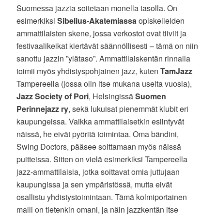
Suomessa jazzia soitetaan monella tasolla. On
esimerkiksi
Sibelius-Akatemiassa
opiskelleiden
ammattilaisten skene, jossa verkostot ovat tiiviit ja
festivaalikeikat kiertävät säännöllisesti – tämä on niin
sanottu jazzin ”ylätaso”. Ammattilaiskentän rinnalla
toimii myös yhdistyspohjainen jazz, kuten
TamJazz
Tampereella (jossa olin itse mukana useita vuosia),
Jazz Society of Pori
, Helsingissä
Suomen
Perinnejazz ry
, sekä lukuisat pienemmät klubit eri
kaupungeissa. Vaikka ammattilaisetkin esiintyvät
näissä, he eivät pyöritä toimintaa. Oma bändini,
Swing Doctors, pääsee soittamaan myös näissä
puitteissa. Sitten on vielä esimerkiksi Tampereella
jazz-ammattilaisia, jotka soittavat omia juttujaan
kaupungissa ja sen ympäristössä, mutta eivät
osallistu yhdistystoimintaan. Tämä kolmiportainen
malli on tietenkin omani, ja näin jazzkentän itse