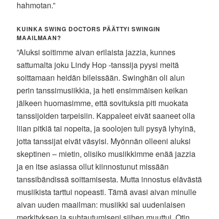
hahmotan.”
KUINKA SWING DOCTORS PÄÄTTYI SWINGIN
MAAILMAAN?
”Aluksi soitimme aivan erilaista jazzia, kunnes
sattumalta joku Lindy Hop -tanssija pyysi meitä
soittamaan heidän bileissään. Swinghän oli alun
perin tanssimusiikkia, ja heti ensimmäisen keikan
jälkeen huomasimme, että sovituksia piti muokata
tanssijoiden tarpeisiin. Kappaleet eivät saaneet olla
liian pitkiä tai nopeita, ja soolojen tuli pysyä lyhyinä,
jotta tanssijat eivät väsyisi. Myönnän olleeni aluksi
skeptinen – mietin, olisiko musiikkimme enää jazzia
ja en itse asiassa ollut kiinnostunut missään
tanssibändissä soittamisesta. Mutta innostus elävästä
musiikista tarttui nopeasti. Tämä avasi aivan minulle
aivan uuden maailman: musiikki sai uudenlaisen
merkityksen ja suhtautumiseni siihen muuttui. Otin