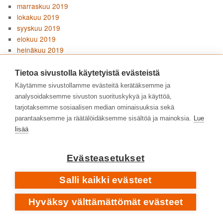
marraskuu 2019
lokakuu 2019
syyskuu 2019
elokuu 2019
heinäkuu 2019
kesäkuu 2019
toukokuu 2019
Tietoa sivustolla käytetyistä evästeistä
huhtikuu 2019
Käytämme sivustollamme evästeitä kerätäksemme ja
maaliskuu 2019
analysoidaksemme sivuston suorituskykyä ja käyttöä,
helmikuu 2019
tarjotaksemme sosiaalisen median ominaisuuksia sekä
tammikuu 2019
parantaaksemme ja räätälöidäksemme sisältöä ja mainoksia.
Lue
joulukuu 2018
lisää
marraskuu 2018
lokakuu 2018
Evästeasetukset
syyskuu 2018
elokuu 2018
Salli kaikki evästeet
heinäkuu 2018
kesäkuu 2018
Hyväksy välttämättömät evästeet
toukokuu 2018
huhtikuu 2018