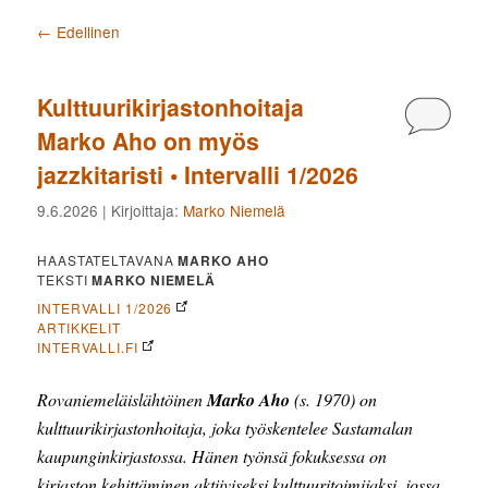
Artikkelien selaus
←
Edellinen
Kulttuurikirjastonhoitaja
Kommen
Marko Aho on myös
jazzkitaristi • Intervalli 1/2026
9.6.2026
| Kirjoittaja:
Marko Niemelä
HAASTATELTAVANA
MARKO AHO
TEKSTI
MARKO NIEMELÄ
INTERVALLI 1/2026
ARTIKKELIT
INTERVALLI.FI
Rovaniemeläislähtöinen
Marko Aho
(s. 1970) on
kulttuurikirjastonhoitaja, joka työskentelee Sastamalan
kaupunginkirjastossa. Hänen työnsä fokuksessa on
kirjaston kehittäminen aktiiviseksi kulttuuritoimijaksi, jossa