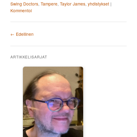
Swing Doctors
,
Tampere
,
Taylor James
,
yhdistykset
|
Kommentoi
Artikkelien selaus
←
Edellinen
ARTIKKELISARJAT