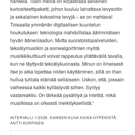
hankkia. Tosin meillä on kirjastossa sellainen
kuriositeettipaketti, johon kuuluu lainattava levysoitin
ja sekalainen kokoelma levyjä – se on mahtava!
Toisaalta ymmärrän digitaalisen kuuntelun
houkutuksen: teknologia mahdollistaa äärimmäisen
hyvän äänenlaadun. Mutta suoratoistopalveluiden,
tekoälymusiikin ja somealgoritmien myötä
musiikkikulttuurit voivat rappeutua yllättävällä tavalla,
kun ne täyttyvät tekoälykuonasta. Minun on ilmeisesti
itse jo aika lopettaa niiden käyttäminen, sillä on ihan
hullua tuhlata elämää sellaiseen. Uskon, että, jossain
vaiheessa kaikki kyllästyvät siihen. Syntyy
vastareaktio. On tärkeää pysähtyä ja miettiä, mikä
musiikissa on oikeasti merkityksellistä.”
INTERVALLI 1/2026. KANNEN KUVA KAISA HYPÉNISTÄ:
ANTTI KORPINEN