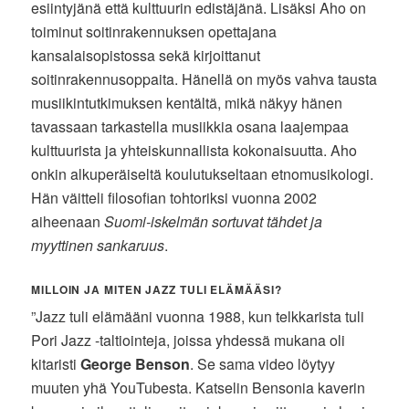
esiintyjänä että kulttuurin edistäjänä. Lisäksi Aho on
toiminut soitinrakennuksen opettajana
kansalaisopistossa sekä kirjoittanut
soitinrakennusoppaita. Hänellä on myös vahva tausta
musiikintutkimuksen kentältä, mikä näkyy hänen
tavassaan tarkastella musiikkia osana laajempaa
kulttuurista ja yhteiskunnallista kokonaisuutta. Aho
onkin alkuperäiseltä koulutukseltaan etnomusikologi.
Hän väitteli filosofian tohtoriksi vuonna 2002
aiheenaan
Suomi-iskelmän sortuvat tähdet ja
myyttinen sankaruus
.
MILLOIN JA MITEN JAZZ TULI ELÄMÄÄSI?
”Jazz tuli elämääni vuonna 1988, kun telkkarista tuli
Pori Jazz -taltiointeja, joissa yhdessä mukana oli
kitaristi
George Benson
. Se sama video löytyy
muuten yhä YouTubesta. Katselin Bensonia kaverin