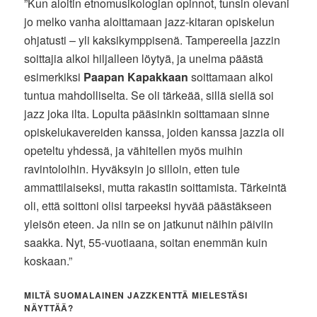
”Kun aloitin etnomusikologian opinnot, tunsin olevani
jo melko vanha aloittamaan jazz-kitaran opiskelun
ohjatusti – yli kaksikymppisenä. Tampereella jazzin
soittajia alkoi hiljalleen löytyä, ja unelma päästä
esimerkiksi
Paapan Kapakkaan
soittamaan alkoi
tuntua mahdolliselta. Se oli tärkeää, sillä siellä soi
jazz joka ilta. Lopulta pääsinkin soittamaan sinne
opiskelukavereiden kanssa, joiden kanssa jazzia oli
opeteltu yhdessä, ja vähitellen myös muihin
ravintoloihin. Hyväksyin jo silloin, etten tule
ammattilaiseksi, mutta rakastin soittamista. Tärkeintä
oli, että soittoni olisi tarpeeksi hyvää päästäkseen
yleisön eteen. Ja niin se on jatkunut näihin päiviin
saakka. Nyt, 55-vuotiaana, soitan enemmän kuin
koskaan.”
MILTÄ SUOMALAINEN JAZZKENTTÄ MIELESTÄSI
NÄYTTÄÄ?