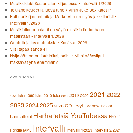
Musiikkiklubi Sastamalan kirjastossa • Intervalli 1/2026
Tekijänoikeudet ja luova tuho • Mihin Juke Box katosi?
Kulttuurikirjastonhoitaja Marko Aho on myös jazzkitaristi •
Intervalli 1/2026
Musiikintiedonhaku.fi on väylä musiikin tiedonhaun
maailmaan • Intervalli 1/2026
Odotettuja levyuutuuksia • Kesäkuu 2026
Viisi tapaa sanoa ei
Nyljetään ne putipuhtaiksi, beibi! • Miksi pääsyliput
maksavat yhä enemmän?
AVAINSANAT
2021
2022
2019
1980-luku
2020
2010-luku
1970-luku
2018
2023
2024
2025
CD-levyt
2026
Gronow Pekka
Harharetkiä YouTubessa
haastattelut
Heikki
Intervalli
Poroila
Intervalli 2/2021
IAML
Intervalli 1/2023