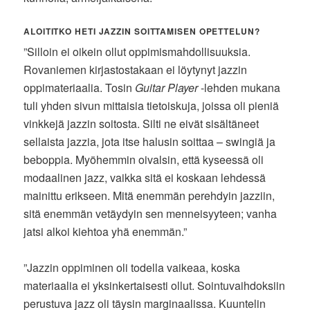
ALOITITKO HETI JAZZIN SOITTAMISEN OPETTELUN?
”Silloin ei oikein ollut oppimismahdollisuuksia.
Rovaniemen kirjastostakaan ei löytynyt jazzin
oppimateriaalia. Tosin
Guitar Player
-lehden mukana
tuli yhden sivun mittaisia tietoiskuja, joissa oli pieniä
vinkkejä jazzin soitosta. Silti ne eivät sisältäneet
sellaista jazzia, jota itse halusin soittaa – swingiä ja
beboppia. Myöhemmin oivalsin, että kyseessä oli
modaalinen jazz, vaikka sitä ei koskaan lehdessä
mainittu erikseen. Mitä enemmän perehdyin jazziin,
sitä enemmän vetäydyin sen menneisyyteen; vanha
jatsi alkoi kiehtoa yhä enemmän.”
”Jazzin oppiminen oli todella vaikeaa, koska
materiaalia ei yksinkertaisesti ollut. Sointuvaihdoksiin
perustuva jazz oli täysin marginaalissa. Kuuntelin