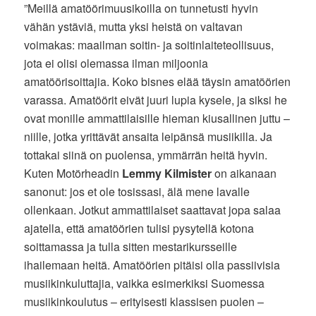
”Meillä amatöörimuusikoilla on tunnetusti hyvin
vähän ystäviä, mutta yksi heistä on valtavan
voimakas: maailman soitin- ja soitinlaiteteollisuus,
jota ei olisi olemassa ilman miljoonia
amatöörisoittajia. Koko bisnes elää täysin amatöörien
varassa. Amatöörit eivät juuri lupia kysele, ja siksi he
ovat monille ammattilaisille hieman kiusallinen juttu –
niille, jotka yrittävät ansaita leipänsä musiikilla. Ja
tottakai siinä on puolensa, ymmärrän heitä hyvin.
Kuten Motörheadin
Lemmy Kilmister
on aikanaan
sanonut: jos et ole tosissasi, älä mene lavalle
ollenkaan. Jotkut ammattilaiset saattavat jopa salaa
ajatella, että amatöörien tulisi pysytellä kotona
soittamassa ja tulla sitten mestarikursseille
ihailemaan heitä. Amatöörien pitäisi olla passiivisia
musiikinkuluttajia, vaikka esimerkiksi Suomessa
musiikinkoulutus – erityisesti klassisen puolen –