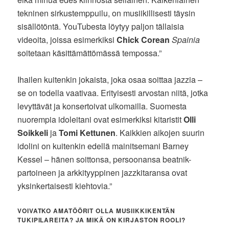
tekninen sirkustemppuilu, on musiikillisesti täysin
sisällötöntä. YouTubesta löytyy paljon tällaisia
videoita, joissa esimerkiksi
Chick Corean
Spainia
soitetaan käsittämättömässä tempossa.”
Ihailen kuitenkin jokaista, joka osaa soittaa jazzia –
se on todella vaativaa. Erityisesti arvostan niitä, jotka
levyttävät ja konsertoivat ulkomailla. Suomesta
nuorempia idoleitani ovat esimerkiksi kitaristit
Olli
Soikkeli
ja
Tomi Kettunen
. Kaikkien aikojen suurin
idolini on kuitenkin edellä mainitsemani Barney
Kessel – hänen soittonsa, persoonansa beatnik-
partoineen ja arkkityyppinen jazzkitaransa ovat
yksinkertaisesti kiehtovia.”
VOIVATKO AMATÖÖRIT OLLA MUSIIKKIKENTÄN
TUKIPILAREITA? JA MIKÄ ON KIRJASTON ROOLI?