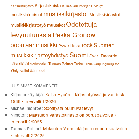
Kirjastokaista
Kansalliskirjasto
laulaja-lauluntekijät
LP-levyt
musiikkikirjastot
musiikkiaineistot
Musiikkikirjastot.fi
Odotettuja
musiikkikirjastotyö
muusikot
levyuutuuksia
Pekka Gronow
populaarimusiikki
rock
Suomen
Poroila Heikki
Suomi
musiikkikirjastoyhdistys
Svart Records
säveltäjät
tiedonhaku
Tuomas Pelttari
Turku
Turun kaupunginkirjasto
äänitteet
Yhdysvallat
UUSIMMAT KOMMENTIT
Kirjastonkäyttäjä
:
Kaisa Hypén – kirjastotyössä jo vuodesta
1988 • Intervalli 1/2026
Michael monroe
:
Spotifysta puuttuvat levyt
Nimetön
:
Maksuton Varastokirjasto on peruspalvelua •
Intervalli 2/2025
Tuomas Pelttari
:
Maksuton Varastokirjasto on peruspalvelua
• Intervalli 2/2025