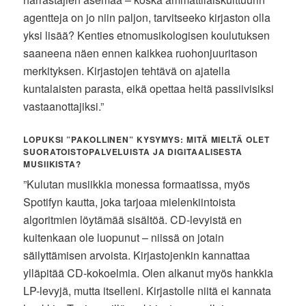
agentteja on jo niin paljon, tarvitseeko kirjaston olla
yksi lisää? Kenties etnomusikologisen koulutuksen
saaneena näen ennen kaikkea ruohonjuuritason
merkityksen. Kirjastojen tehtävä on ajatella
kuntalaisten parasta, eikä opettaa heitä passiivisiksi
vastaanottajiksi.”
LOPUKSI ”PAKOLLINEN” KYSYMYS: MITÄ MIELTÄ OLET
SUORATOISTOPALVELUISTA JA DIGITAALISESTA
MUSIIKISTA?
”Kulutan musiikkia monessa formaatissa, myös
Spotifyn kautta, joka tarjoaa mielenkiintoista
algoritmien löytämää sisältöä. CD-levyistä en
kuitenkaan ole luopunut – niissä on jotain
säilyttämisen arvoista. Kirjastojenkin kannattaa
ylläpitää CD-kokoelmia. Olen alkanut myös hankkia
LP-levyjä, mutta itselleni. Kirjastolle niitä ei kannata