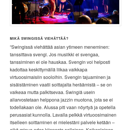
MIKÄ SWINGISSÄ VIEHÄTTÄÄ?
”Swingissä viehättää asian ytimeen meneminen:
tanssittava svengi. Jos musiikki ei svengaa,
tanssiminen ei ole hauskaa. Svengin voi helposti
kadottaa keskittymällä liikaa vaikkapa
virtuoosimaisiin sooloihin. Svengin tajuaminen ja
sisäistäminen vaatii soittajalta heräämistä – se on
vaikeaa mutta palkitsevaa. Swingiä usein
aliarvostetaan helppona jazzin muotona, jota se ei
todellakaan ole. Alussa piti vaan nöyrtyä ja opetella
perusasiat kunnolla. Lavalla pelkkä virtuoosimainen
itselleen soittaminen ei mielestäni palvele ketään –
eikä minua edes kiinnosta sellainen. Kaikenlainen