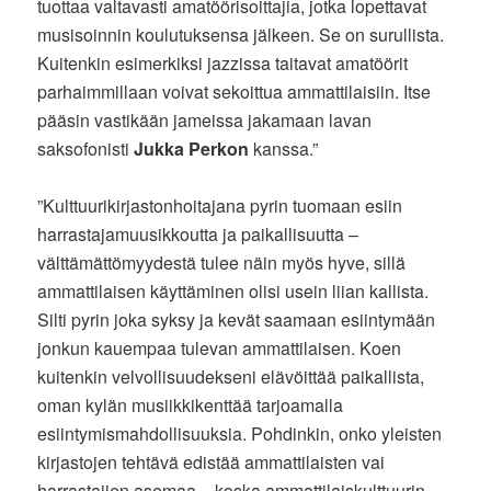
tuottaa valtavasti amatöörisoittajia, jotka lopettavat
musisoinnin koulutuksensa jälkeen. Se on surullista.
Kuitenkin esimerkiksi jazzissa taitavat amatöörit
parhaimmillaan voivat sekoittua ammattilaisiin. Itse
pääsin vastikään jameissa jakamaan lavan
saksofonisti
Jukka Perkon
kanssa.”
”Kulttuurikirjastonhoitajana pyrin tuomaan esiin
harrastajamuusikkoutta ja paikallisuutta –
välttämättömyydestä tulee näin myös hyve, sillä
ammattilaisen käyttäminen olisi usein liian kallista.
Silti pyrin joka syksy ja kevät saamaan esiintymään
jonkun kauempaa tulevan ammattilaisen. Koen
kuitenkin velvollisuudekseni elävöittää paikallista,
oman kylän musiikkikenttää tarjoamalla
esiintymismahdollisuuksia. Pohdinkin, onko yleisten
kirjastojen tehtävä edistää ammattilaisten vai
harrastajien asemaa – koska ammattilaiskulttuurin