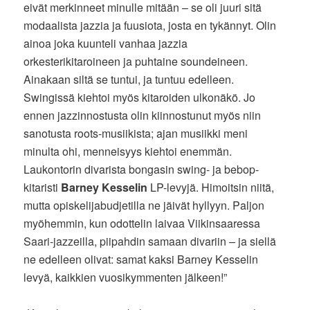
eivät merkinneet minulle mitään – se oli juuri sitä
modaalista jazzia ja fuusiota, josta en tykännyt. Olin
ainoa joka kuunteli vanhaa jazzia
orkesterikitaroineen ja puhtaine soundeineen.
Ainakaan siltä se tuntui, ja tuntuu edelleen.
Swingissä kiehtoi myös kitaroiden ulkonäkö. Jo
ennen jazzinnostusta olin kiinnostunut myös niin
sanotusta roots-musiikista; ajan musiikki meni
minulta ohi, menneisyys kiehtoi enemmän.
Laukontorin divarista bongasin swing- ja bebop-
kitaristi
Barney Kesselin
LP-levyjä. Himoitsin niitä,
mutta opiskelijabudjetilla ne jäivät hyllyyn. Paljon
myöhemmin, kun odottelin laivaa Viikinsaaressa
Saari-jazzeilla, piipahdin samaan divariin – ja siellä
ne edelleen olivat: samat kaksi Barney Kesselin
levyä, kaikkien vuosikymmenten jälkeen!”