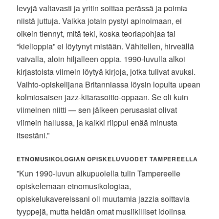
levyjä valtavasti ja yritin soittaa perässä ja poimia
niistä juttuja. Vaikka jotain pystyi apinoimaan, ei
oikein tiennyt, mitä teki, koska teoriapohjaa tai
“kielioppia” ei löytynyt mistään. Vähitellen, hirveällä
vaivalla, aloin hiljalleen oppia. 1990-luvulla alkoi
kirjastoista viimein löytyä kirjoja, jotka tulivat avuksi.
Vaihto-opiskelijana Britanniassa löysin lopulta upean
kolmiosaisen jazz-kitarasoitto-oppaan. Se oli kuin
viimeinen niitti — sen jälkeen perusasiat olivat
viimein hallussa, ja kaikki riippui enää minusta
itsestäni.”
ETNOMUSIKOLOGIAN OPISKELUVUODET TAMPEREELLA
”Kun 1990-luvun alkupuolella tulin Tampereelle
opiskelemaan etnomusikologiaa,
opiskelukavereissani oli muutamia jazzia soittavia
tyyppejä, mutta heidän omat musiikilliset idolinsa