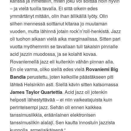
kanssa ja ihmettelin, miten joku voi soittaa noin hyvin
– ja vielä tuolla tavalla. Ei siitä oikein edes
ymmärtänyt mitään, olin ihan ällikällä lyöty. Olin
siihen mennessä soittanut kitaraa jo muutaman
vuoden, mutta lähinnä jotain rock’n’roll-henkistä. Jazz
oli tuohon aikaan vielä aika marginaalissa. Sitten pari
vuotta myöhemmin se tavallaan tuli takaisin pinnalle
acid jazzin muodossa, ja se kolahti kovaa.
Rovaniemellä jazz eli kuitenkin vähän pinnan alla.
En ole varma, oliko siellä edes vielä
Rovaniemi Big
Bandia
perustettu, joten keikoille päästäkseen piti
lähteä Helsinkiin asti. Siellä kävin sitten katsomassa
James Taylor Quartettia
. Acid jazz oli jotenkin
helposti lähestyttävää – ei niin vaikeatajuista kuin
perinteisempi jazz. Sehän oli ennen kaikkea
tanssimusiikkia, eräänlainen elektronisen
tanssimusiikin alalaji. Sen kautta innostuin jazzista
kunnolla, armeijaikäisenä.”