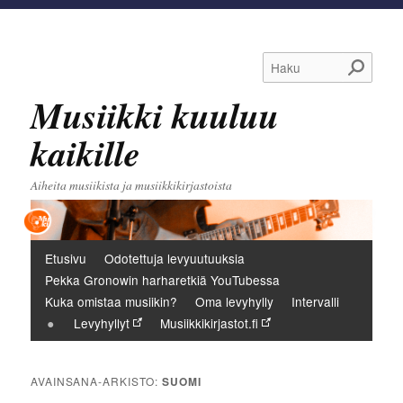
Haku
Musiikki kuuluu
kaikille
Aiheita musiikista ja musiikkikirjastoista
Päävalikko
Etusivu
Odotettuja levyuutuuksia
Pekka Gronowin harharetkiä YouTubessa
Kuka omistaa musiikin?
Oma levyhylly
Intervalli
Levyhyllyt
Musiikkikirjastot.fi
AVAINSANA-ARKISTO:
SUOMI