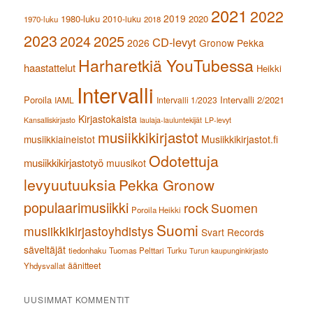
2021
2022
2019
1980-luku
2020
2010-luku
1970-luku
2018
2023
2024
2025
CD-levyt
2026
Gronow Pekka
Harharetkiä YouTubessa
haastattelut
Heikki
Intervalli
Poroila
Intervalli 2/2021
IAML
Intervalli 1/2023
Kirjastokaista
Kansalliskirjasto
laulaja-lauluntekijät
LP-levyt
musiikkikirjastot
musiikkiaineistot
Musiikkikirjastot.fi
Odotettuja
musiikkikirjastotyö
muusikot
levyuutuuksia
Pekka Gronow
populaarimusiikki
rock
Suomen
Poroila Heikki
Suomi
musiikkikirjastoyhdistys
Svart Records
säveltäjät
tiedonhaku
Tuomas Pelttari
Turku
Turun kaupunginkirjasto
äänitteet
Yhdysvallat
UUSIMMAT KOMMENTIT