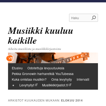
Haku
Musiikki kuuluu
kaikille
Aiheita musiikista ja musiikkikirjastoista
Päävalikko
Etusivu
Odotettuja levyuutuuksia
Pekka Gronowin harharetkiä YouTubessa
Kuka omistaa musiikin?
Oma levyhylly
Intervalli
Levyhyllyt
Musiikkikirjastot.fi
ARKISTOT KUUKAUDEN MUKAAN:
ELOKUU 2014