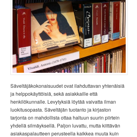
Säveltäjäkokonaisuudet ovat ilahduttavan yhtenäisiä
ja helppokäyttöisiä, sekä asiakkaille että
henkilökunnalle. Levytyksiä löytää vaivatta ilman
luokitusopasta. Säveltäjän tuotanto ja kirjaston
tarjonta on mahdollista ottaa haltuun suurin piirtein
yhdellä silmäyksellä. Paljon luvattu, mutta kiittävän
asiakaspalautteen perusteella kaikkea muuta kuin