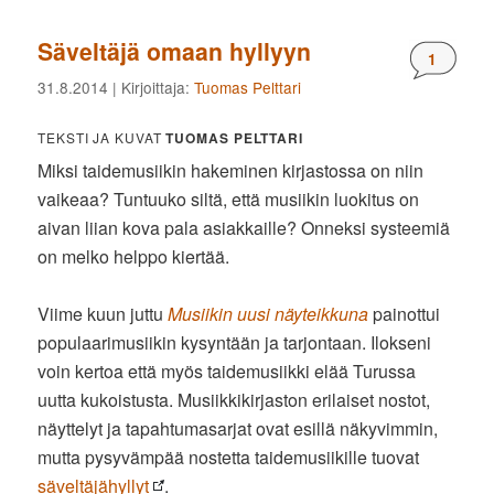
Säveltäjä omaan hyllyyn
Komment
1
31.8.2014
| Kirjoittaja:
Tuomas Pelttari
TEKSTI JA KUVAT
TUOMAS PELTTARI
Miksi taidemusiikin hakeminen kirjastossa on niin
vaikeaa? Tuntuuko siltä, että musiikin luokitus on
aivan liian kova pala asiakkaille? Onneksi systeemiä
on melko helppo kiertää.
Viime kuun juttu
Musiikin uusi näyteikkuna
painottui
populaarimusiikin kysyntään ja tarjontaan. Ilokseni
voin kertoa että myös taidemusiikki elää Turussa
uutta kukoistusta. Musiikkikirjaston erilaiset nostot,
näyttelyt ja tapahtumasarjat ovat esillä näkyvimmin,
mutta pysyvämpää nostetta taidemusiikille tuovat
säveltäjähyllyt
.