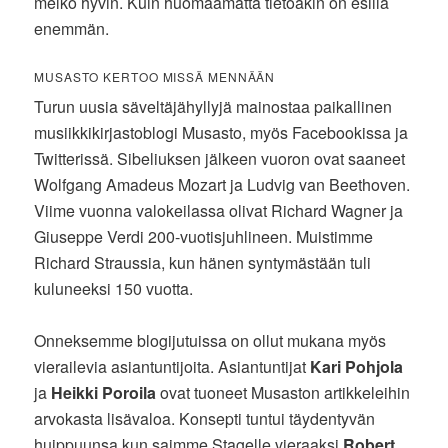
melko hyvin. Kuin huomaamatta tietoakin on esillä
enemmän.
MUSASTO KERTOO MISSÄ MENNÄÄN
Turun uusia säveltäjähyllyjä mainostaa paikallinen
musiikkikirjastoblogi Musasto, myös Facebookissa ja
Twitterissä. Sibeliuksen jälkeen vuoron ovat saaneet
Wolfgang Amadeus Mozart ja Ludvig van Beethoven.
Viime vuonna valokeilassa olivat Richard Wagner ja
Giuseppe Verdi 200-vuotisjuhlineen. Muistimme
Richard Straussia, kun hänen syntymästään tuli
kuluneeksi 150 vuotta.
Onneksemme blogijutuissa on ollut mukana myös
vierailevia asiantuntijoita. Asiantuntijat
Kari Pohjola
ja
Heikki Poroila
ovat tuoneet Musaston artikkeleihin
arvokasta lisävaloa. Konsepti tuntui täydentyvän
huippuunsa kun saimme Stagelle vieraaksi
Robert