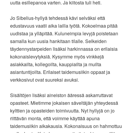
uutta esillepanoa varten. Ja kiitosta tuli heti.
Jo Sibelius-hyllyä tehdessä kävi selväksi että
edustavuus vaatii aika lailla työtä. Kokoelmaa pitää
uudistaa ja ylläpitää. Kuluneimpia levyjä poistetaan
samalla kun uusia hankitaan tilalle. Selkeiden
täydennystarpeiden lisäksi harkinnassa on erilaisia
kokonaislevytyksiä. Kysymme myös vinkkejä
asiakkailta, kollegoilta, kauppiailta ja muilta
asiantuntijoilta. Erilaiset taidemusiikin oppaat ja
verkkosivut ovat suureksi avuksi.
Sisältöjen lisäksi aineiston ääressä askarruttavat
opasteet. Mietimme jokaisen säveltäjän yhteydessä
kylttien ja opasteiden toimivuutta. Nyt hyllyjä on jo
riittävän monta, että voimme käyttää apuna
taidemusiikin aikakausia. Kokonaisuus on hahmottuu