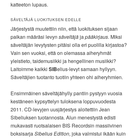
katteeton lupaus.
SÄVELTÄJÄ LUOKITUKSEN EDELLE
Järjestystä muutettiin niin, että luokituksen sijaan
paikan määräsi levyn
säveltäjä
ja
pääkirjaus
. Miksi
säveltäjän levytysten pitäisi olla eri puolilla kirjastoa?
Vain sen vuoksi, että on olemassa aiheryhmät
yleistieto, taidemusiikki ja hengellinen musiikki?
Laitoimme kaikki
SIB
elius-levyt samaan hyllyyn.
Säveltäjien tuotanto tuotiin yhteen ohi aiheryhmien.
Ensimmäinen säveltäjähylly pantiin pystyyn vuosia
kestäneen kypsyttelyn tuloksena loppuvuodesta
2011. CD-levyjen uusjärjestys aloitettiin Jean
Sibeliuksen tuotannosta. Alun menestystä edisti
mukavasti ruotsalaisen BIS Recordsin massiivinen
boksisarja
Sibelius Edition
, joka valmistui ikään kuin