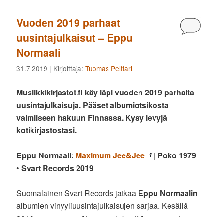
Vuoden 2019 parhaat
Kommen
uusintajulkaisut – Eppu
Normaali
31.7.2019
| Kirjoittaja:
Tuomas Pelttari
Musiikkikirjastot.fi käy läpi vuoden 2019 parhaita
uusintajulkaisuja. Pääset albumiotsikosta
valmiiseen hakuun Finnassa. Kysy levyjä
kotikirjastostasi.
Eppu Normaali:
Maximum Jee&Jee
| Poko 1979
•
Svart Records 2019
Suomalainen Svart Records jatkaa
Eppu Normaalin
albumien vinyyliuusintajulkaisujen sarjaa. Kesällä