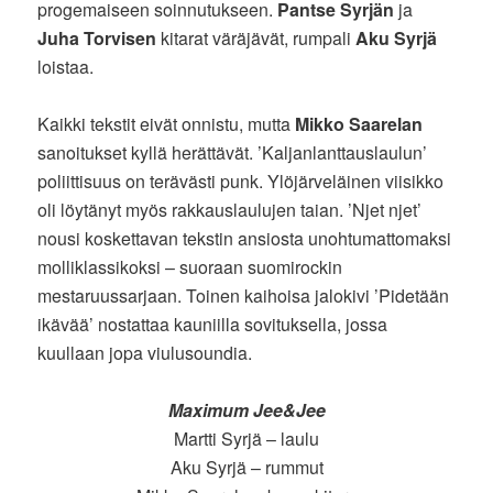
progemaiseen soinnutukseen.
Pantse Syrjän
ja
Juha Torvisen
kitarat väräjävät, rumpali
Aku Syrjä
loistaa.
Kaikki tekstit eivät onnistu, mutta
Mikko Saarelan
sanoitukset kyllä herättävät. ’Kaljanlanttauslaulun’
poliittisuus on terävästi punk. Ylöjärveläinen viisikko
oli löytänyt myös rakkauslaulujen taian. ’Njet njet’
nousi koskettavan tekstin ansiosta unohtumattomaksi
molliklassikoksi – suoraan suomirockin
mestaruussarjaan. Toinen kaihoisa jalokivi ’Pidetään
ikävää’ nostattaa kauniilla sovituksella, jossa
kuullaan jopa viulusoundia.
Maximum Jee&Jee
Martti Syrjä – laulu
Aku Syrjä – rummut