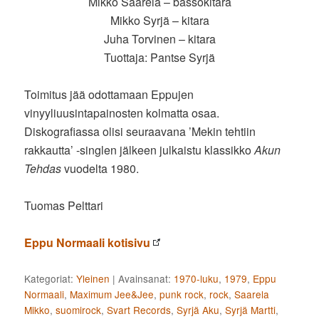
Mikko Saarela – bassokitara
Mikko Syrjä – kitara
Juha Torvinen – kitara
Tuottaja: Pantse Syrjä
Toimitus jää odottamaan Eppujen
vinyyliuusintapainosten kolmatta osaa.
Diskografiassa olisi seuraavana ’Mekin tehtiin
rakkautta’ -singlen jälkeen julkaistu klassikko
Akun
Tehdas
vuodelta 1980.
Tuomas Pelttari
Eppu Normaali kotisivu
Kategoriat:
Yleinen
|
Avainsanat:
1970-luku
,
1979
,
Eppu
Normaali
,
Maximum Jee&Jee
,
punk rock
,
rock
,
Saarela
Mikko
,
suomirock
,
Svart Records
,
Syrjä Aku
,
Syrjä Martti
,