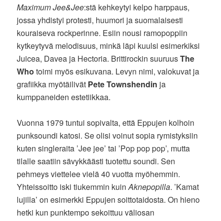
Maximum Jee&Jee
:stä kehkeytyi kelpo harppaus,
jossa yhdistyi protesti, huumori ja suomalaisesti
kouraiseva rockperinne. Esiin nousi ramopoppiin
kytkeytyvä melodisuus, minkä läpi kuulsi esimerkiksi
Juicea, Davea ja Hectoria. Brittirockin suuruus
The
Who
toimi myös esikuvana. Levyn nimi, valokuvat ja
grafiikka myötäilivät
Pete Townshendin
ja
kumppaneiden estetiikkaa.
Vuonna 1979 tuntui sopivalta, että Eppujen kolhoin
punksoundi katosi. Se olisi voinut sopia rymistyksiin
kuten singleraita ’Jee jee’ tai ’Pop pop pop’, mutta
tilalle saatiin sävykkäästi tuotettu soundi. Sen
pehmeys viettelee vielä 40 vuotta myöhemmin.
Yhteissoitto iski tiukemmin kuin
Aknepopilla
. ’Kamat
lujilla’ on esimerkki Eppujen soittotaidosta. On hieno
hetki kun punktempo sekoittuu väliosan