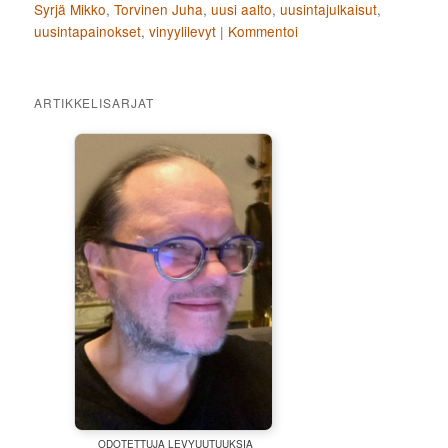
Syrjä Mikko
,
Torvinen Juha
,
uusi aalto
,
uusintajulkaisut
,
uusintapainokset
,
vinyylilevyt
|
Kommentoi
ARTIKKELISARJAT
ODOTETTUJA LEVYUUTUUKSIA