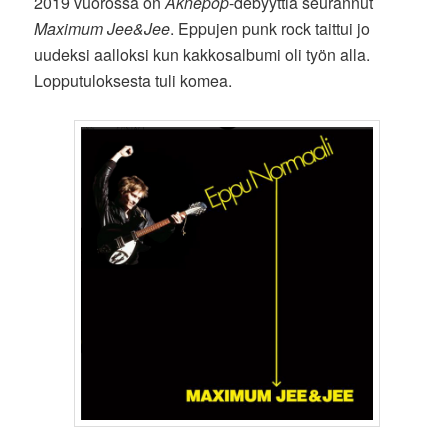
2019 vuorossa on
Aknepop
-debyyttiä seurannut
Maximum Jee&Jee
. Eppujen punk rock taittui jo
uudeksi aalloksi kun kakkosalbumi oli työn alla.
Lopputuloksesta tuli komea.