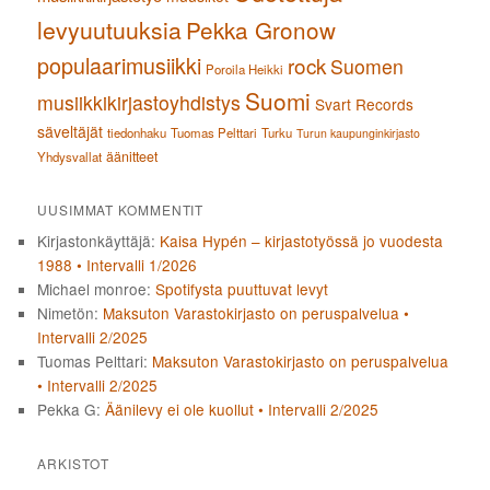
levyuutuuksia
Pekka Gronow
populaarimusiikki
rock
Suomen
Poroila Heikki
Suomi
musiikkikirjastoyhdistys
Svart Records
säveltäjät
tiedonhaku
Tuomas Pelttari
Turku
Turun kaupunginkirjasto
äänitteet
Yhdysvallat
UUSIMMAT KOMMENTIT
Kirjastonkäyttäjä
:
Kaisa Hypén – kirjastotyössä jo vuodesta
1988 • Intervalli 1/2026
Michael monroe
:
Spotifysta puuttuvat levyt
Nimetön
:
Maksuton Varastokirjasto on peruspalvelua •
Intervalli 2/2025
Tuomas Pelttari
:
Maksuton Varastokirjasto on peruspalvelua
• Intervalli 2/2025
Pekka G
:
Äänilevy ei ole kuollut • Intervalli 2/2025
ARKISTOT