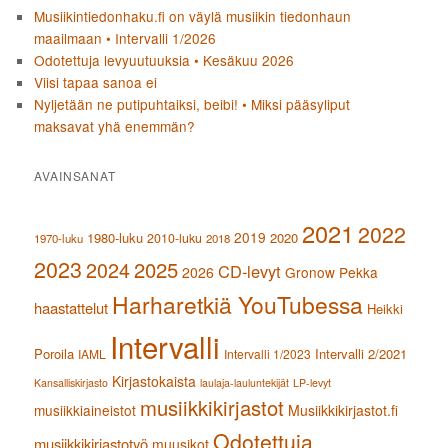
Musiikintiedonhaku.fi on väylä musiikin tiedonhaun
maailmaan • Intervalli 1/2026
Odotettuja levyuutuuksia • Kesäkuu 2026
Viisi tapaa sanoa ei
Nyljetään ne putipuhtaiksi, beibi! • Miksi pääsyliput
maksavat yhä enemmän?
AVAINSANAT
2021
2022
2019
1980-luku
2020
2010-luku
1970-luku
2018
2023
2024
2025
CD-levyt
2026
Gronow Pekka
Harharetkiä YouTubessa
haastattelut
Heikki
Intervalli
Poroila
Intervalli 2/2021
IAML
Intervalli 1/2023
Kirjastokaista
Kansalliskirjasto
laulaja-lauluntekijät
LP-levyt
musiikkikirjastot
musiikkiaineistot
Musiikkikirjastot.fi
Odotettuja
musiikkikirjastotyö
muusikot