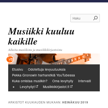
Haku
Musiikki kuuluu
kaikille
Aiheita musiikista ja musiikkikirjastoista
Päävalikko
Etusivu
Odotettuja levyuutuuksia
Pekka Gronowin harharetkiä YouTubessa
Kuka omistaa musiikin?
Oma levyhylly
Intervalli
Levyhyllyt
Musiikkikirjastot.fi
ARKISTOT KUUKAUDEN MUKAAN:
HEINÄKUU 2019