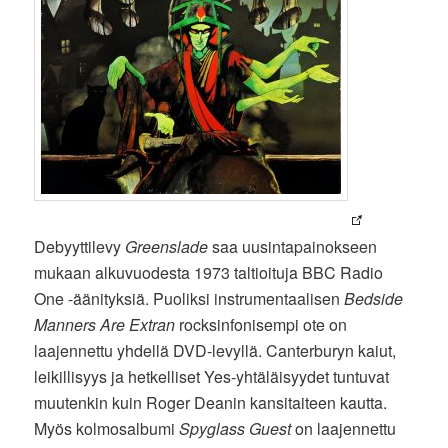
Debyyttilevy
Greenslade
saa uusintapainokseen
mukaan alkuvuodesta 1973 taltioituja BBC Radio
One -äänityksiä. Puoliksi instrumentaalisen
Bedside
Manners Are Extran
rocksinfonisempi ote on
laajennettu yhdellä DVD-levyllä. Canterburyn kaiut,
leikillisyys ja hetkelliset Yes-yhtäläisyydet tuntuvat
muutenkin kuin Roger Deanin kansitaiteen kautta.
Myös kolmosalbumi
Spyglass Guest
on laajennettu