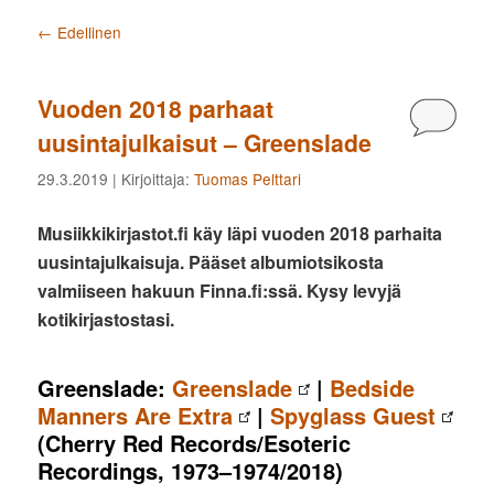
Artikkelien selaus
←
Edellinen
Vuoden 2018 parhaat
Kommen
uusintajulkaisut – Greenslade
29.3.2019
| Kirjoittaja:
Tuomas Pelttari
Musiikkikirjastot.fi käy läpi vuoden 2018 parhaita
uusintajulkaisuja. Pääset albumiotsikosta
valmiiseen hakuun Finna.fi:ssä. Kysy levyjä
kotikirjastostasi.
Greenslade:
Greenslade
|
Bedside
Manners Are Extra
|
Spyglass Guest
(Cherry Red Records/Esoteric
Recordings, 1973–1974/2018)