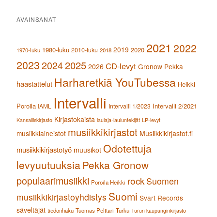
AVAINSANAT
2021
2022
2019
1980-luku
2020
2010-luku
1970-luku
2018
2023
2024
2025
CD-levyt
2026
Gronow Pekka
Harharetkiä YouTubessa
haastattelut
Heikki
Intervalli
Poroila
Intervalli 2/2021
IAML
Intervalli 1/2023
Kirjastokaista
Kansalliskirjasto
laulaja-lauluntekijät
LP-levyt
musiikkikirjastot
musiikkiaineistot
Musiikkikirjastot.fi
Odotettuja
musiikkikirjastotyö
muusikot
levyuutuuksia
Pekka Gronow
populaarimusiikki
rock
Suomen
Poroila Heikki
Suomi
musiikkikirjastoyhdistys
Svart Records
säveltäjät
tiedonhaku
Tuomas Pelttari
Turku
Turun kaupunginkirjasto