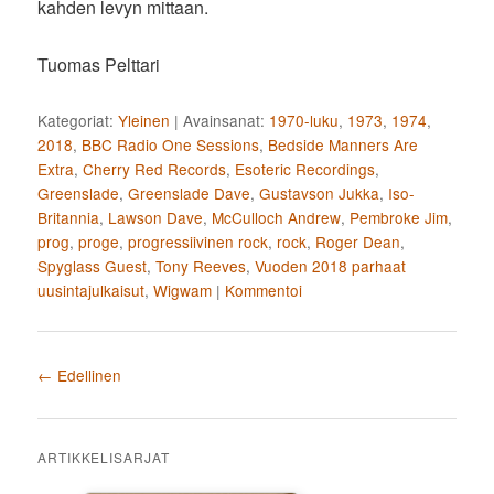
kahden levyn mittaan.
Tuomas Pelttari
Kategoriat:
Yleinen
|
Avainsanat:
1970-luku
,
1973
,
1974
,
2018
,
BBC Radio One Sessions
,
Bedside Manners Are
Extra
,
Cherry Red Records
,
Esoteric Recordings
,
Greenslade
,
Greenslade Dave
,
Gustavson Jukka
,
Iso-
Britannia
,
Lawson Dave
,
McCulloch Andrew
,
Pembroke Jim
,
prog
,
proge
,
progressiivinen rock
,
rock
,
Roger Dean
,
Spyglass Guest
,
Tony Reeves
,
Vuoden 2018 parhaat
uusintajulkaisut
,
Wigwam
|
Kommentoi
Artikkelien selaus
←
Edellinen
ARTIKKELISARJAT