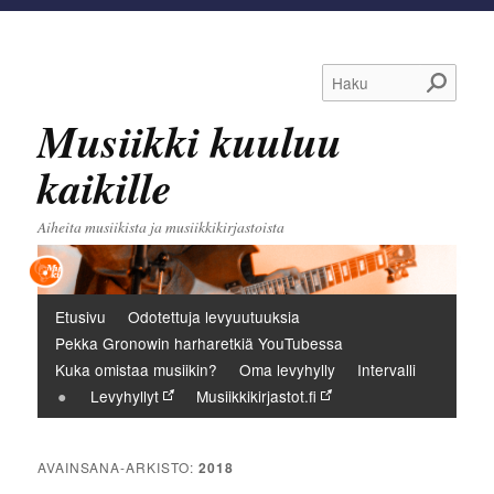
Haku
Musiikki kuuluu
kaikille
Aiheita musiikista ja musiikkikirjastoista
Päävalikko
Etusivu
Odotettuja levyuutuuksia
Pekka Gronowin harharetkiä YouTubessa
Kuka omistaa musiikin?
Oma levyhylly
Intervalli
Levyhyllyt
Musiikkikirjastot.fi
AVAINSANA-ARKISTO:
2018