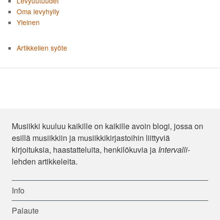
Levyuutuudet
Oma levyhylly
Yleinen
Artikkelien syöte
Musiikki kuuluu kaikille on kaikille avoin blogi, jossa on
esillä musiikkiin ja musiikkikirjastoihin liittyviä
kirjoituksia, haastatteluita, henkilökuvia ja
Intervalli
-
lehden artikkeleita.
Info
Palaute