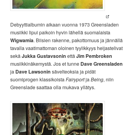
Debyyttialbumin aikaan vuonna 1973 Greensladen
musiikki lipui paikoin hyvin lähellä suomalaista
Wigwamia
. Biisien rakenne, pakottomuus ja jännällä
tavalla vaatimattoman oloinen tyylikkyys heijastelivat
sekä
Jukka Gustavsonin
että
Jim Pembroken
musiikkinäkemystä. Jos et tunne
Dave Greensladen
ja
Dave Lawsonin
sävelteoksia ja pidät
suomiprogen klassikoista
Fairyport
ja
Being
, niin
Greenslade saattaa olla mukava yllätys.