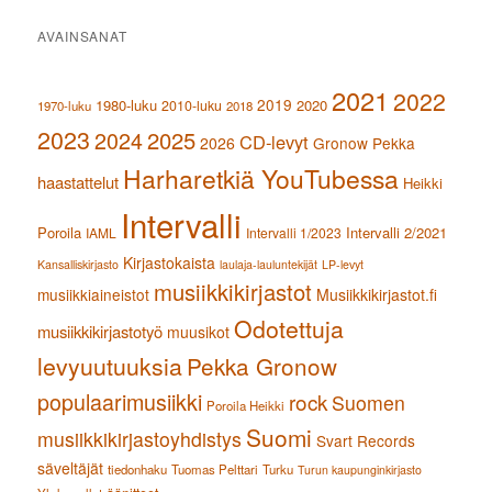
AVAINSANAT
2021
2022
2019
1980-luku
2020
2010-luku
1970-luku
2018
2023
2024
2025
CD-levyt
2026
Gronow Pekka
Harharetkiä YouTubessa
haastattelut
Heikki
Intervalli
Poroila
Intervalli 2/2021
IAML
Intervalli 1/2023
Kirjastokaista
Kansalliskirjasto
laulaja-lauluntekijät
LP-levyt
musiikkikirjastot
musiikkiaineistot
Musiikkikirjastot.fi
Odotettuja
musiikkikirjastotyö
muusikot
levyuutuuksia
Pekka Gronow
populaarimusiikki
rock
Suomen
Poroila Heikki
Suomi
musiikkikirjastoyhdistys
Svart Records
säveltäjät
tiedonhaku
Tuomas Pelttari
Turku
Turun kaupunginkirjasto