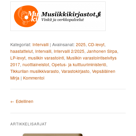
Kategoriat:
Intervalli
|
Avainsanat:
2025
,
CD-levyt
,
haastattelut
,
Intervalli
,
Intervalli 2/2025
,
Janhonen Sirpa
,
LP-levyt
,
musiikin varastointi
,
Musiikin varastointiselvitys
2017
,
nuottiaineistot
,
Opetus- ja kulttuuriministeriö
,
Tikkurilan musiikkivarasto
,
Varastokirjasto
,
Vepsäläinen
Mirja
|
Kommentoi
Artikkelien selaus
←
Edellinen
ARTIKKELISARJAT