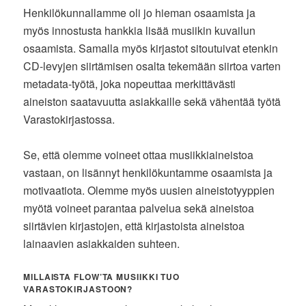
Henkilökunnallamme oli jo hieman osaamista ja
myös innostusta hankkia lisää musiikin kuvailun
osaamista. Samalla myös kirjastot sitoutuivat etenkin
CD-levyjen siirtämisen osalta tekemään siirtoa varten
metadata-työtä, joka nopeuttaa merkittävästi
aineiston saatavuutta asiakkaille sekä vähentää työtä
Varastokirjastossa.
Se, että olemme voineet ottaa musiikkiaineistoa
vastaan, on lisännyt henkilökuntamme osaamista ja
motivaatiota. Olemme myös uusien aineistotyyppien
myötä voineet parantaa palvelua sekä aineistoa
siirtävien kirjastojen, että kirjastoista aineistoa
lainaavien asiakkaiden suhteen.
MILLAISTA FLOW’TA MUSIIKKI TUO
VARASTOKIRJASTOON?