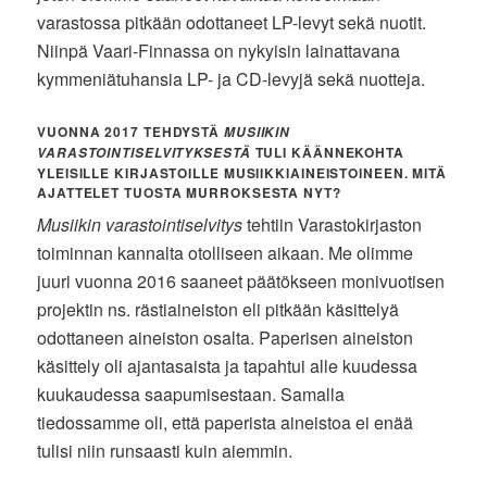
varastossa pitkään odottaneet LP-levyt sekä nuotit.
Niinpä Vaari-Finnassa on nykyisin lainattavana
kymmeniätuhansia LP- ja CD-levyjä sekä nuotteja.
VUONNA 2017 TEHDYSTÄ
MUSIIKIN
TULI KÄÄNNEKOHTA
VARASTOINTISELVITYKSESTÄ
YLEISILLE KIRJASTOILLE MUSIIKKIAINEISTOINEEN. MITÄ
AJATTELET TUOSTA MURROKSESTA NYT?
Musiikin varastointiselvitys
tehtiin Varastokirjaston
toiminnan kannalta otolliseen aikaan. Me olimme
juuri vuonna 2016 saaneet päätökseen monivuotisen
projektin ns. rästiaineiston eli pitkään käsittelyä
odottaneen aineiston osalta. Paperisen aineiston
käsittely oli ajantasaista ja tapahtui alle kuudessa
kuukaudessa saapumisestaan. Samalla
tiedossamme oli, että paperista aineistoa ei enää
tulisi niin runsaasti kuin aiemmin.