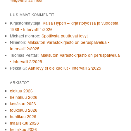
äänitteet
Yhdysvallat
UUSIMMAT KOMMENTIT
Kirjastonkäyttäjä
:
Kaisa Hypén – kirjastotyössä jo vuodesta
1988 • Intervalli 1/2026
Michael monroe
:
Spotifysta puuttuvat levyt
Nimetön
:
Maksuton Varastokirjasto on peruspalvelua •
Intervalli 2/2025
Tuomas Pelttari
:
Maksuton Varastokirjasto on peruspalvelua
• Intervalli 2/2025
Pekka G
:
Äänilevy ei ole kuollut • Intervalli 2/2025
ARKISTOT
elokuu 2026
heinäkuu 2026
kesäkuu 2026
toukokuu 2026
huhtikuu 2026
maaliskuu 2026
helmikuu 2026