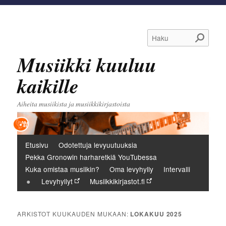
Haku
Musiikki kuuluu
kaikille
Aiheita musiikista ja musiikkikirjastoista
Päävalikko
Etusivu
Odotettuja levyuutuuksia
Pekka Gronowin harharetkiä YouTubessa
Kuka omistaa musiikin?
Oma levyhylly
Intervalli
Levyhyllyt
Musiikkikirjastot.fi
ARKISTOT KUUKAUDEN MUKAAN:
LOKAKUU 2025