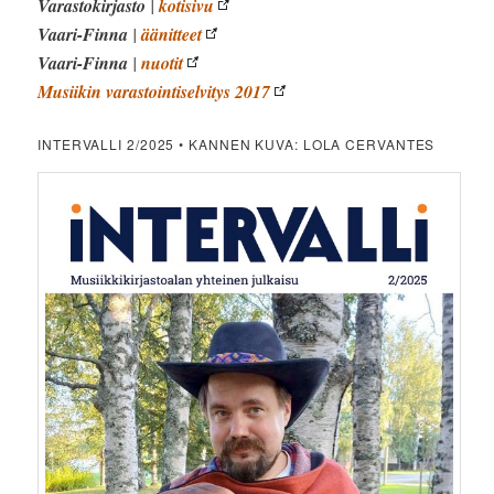
Varastokirjasto
|
kotisivu
Vaari-Finna
|
äänitteet
Vaari-Finna
|
nuotit
Musiikin varastointiselvitys 2017
INTERVALLI 2/2025 • KANNEN KUVA: LOLA CERVANTES