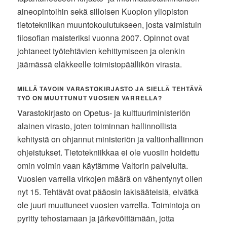
aineopintoihin sekä silloisen Kuopion yliopiston
tietotekniikan muuntokoulutukseen, josta valmistuin
filosofian maisteriksi vuonna 2007. Opinnot ovat
johtaneet työtehtävien kehittymiseen ja olenkin
jäämässä eläkkeelle toimistopäällikön virasta.
MILLÄ TAVOIN VARASTOKIRJASTO JA SIELLÄ TEHTÄVÄ
TYÖ ON MUUTTUNUT VUOSIEN VARRELLA?
Varastokirjasto on Opetus- ja kulttuuriministeriön
alainen virasto, joten toiminnan hallinnollista
kehitystä on ohjannut ministeriön ja valtionhallinnon
ohjeistukset. Tietotekniikkaa ei ole vuosiin hoidettu
omin voimin vaan käytämme Valtorin palveluita.
Vuosien varrella virkojen määrä on vähentynyt ollen
nyt 15. Tehtävät ovat pääosin lakisääteisiä, eivätkä
ole juuri muuttuneet vuosien varrella. Toimintoja on
pyritty tehostamaan ja järkevöittämään, jotta