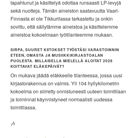
tapahtunut ja käsittelyä odottaa runsaasti LP-levyjä
sekä nuotteja. Tämän aineiston saatavuutta Vaari-
Finnasta ei ole Tikkurilassa tarkastettu ja onkin
sovittu, että säilytämme aineistoa ja käsittelemme
aineistoa kokoelmaan työtilanteemme mukaan.
SIRPA, SUURET KIITOKSET TYÖSTÄSI VARASTOINNIN
ETEEN, OMASTA JA MUSIIKKIKIRJASTOALAN
PUOLESTA. MILLAISELLA MIELELLÄ ALOITAT 2026
KOITTAVAT ELÄKEPÄIVÄT?
On mukava jäädä eläkkeelle tilanteessa, jossa uusi
kirjastorakennus on valmis. Yli 104 hyllykilometrin
kokoelma on siirretty onnistuneesti uuteen toimitilaan
ja toiminnat käynnistyneet normaalisti uudessa
toimitilassa.
🎶