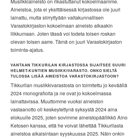
Musiikkiaineisto on rikastuttanut kokoelmaamme.
Aineistoa, jota ei yksittäisessä kirjastossa ole juuri
lainattu, mutta siirryttyään valtakunnallisen
Varastokirjaston kokoelmaan aineisto alkaakin
liikkumaan. Joten tässä voi todeta toisen roskan
olevan toisen aarre. Tämä on juuri Varastokirjaston
toiminta-ajatus.
VANTAAN TIKKURILAN KIRJASTOSSA SIJAITSEE SUURI
HELMET-KUNTIEN MUSIIKKIVARASTO. ONKO SIELTÄ
TULOSSA LISÄÄ AINEISTOA VARASTOKIRJASTOON?
Tikkurilan musiikkivarastosta on toimitettu jo keväällä
2024 monografioita ja ne ovat jo kokoelmassa
lainattavissa. Muuttomme vuoksi aineiston
vastaanotto oli keskeytettynä syksystä 2024 aina
elokuulle 2025, joten sovimme aineistopäällikkö Aino
Ketosen kanssa, että he voivat lähettää Tikkurilasta
aineistoa aikaisintaan syyskuussa 2025. Näin onkin