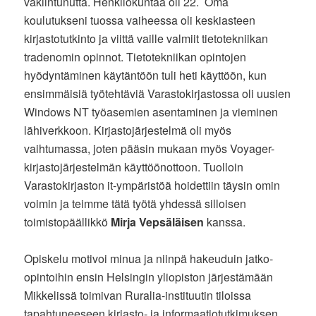
vakiintunutta. Henkilökuntaa oli 22. Oma
koulutukseni tuossa vaiheessa oli keskiasteen
kirjastotutkinto ja viittä vaille valmiit tietotekniikan
tradenomin opinnot. Tietotekniikan opintojen
hyödyntäminen käytäntöön tuli heti käyttöön, kun
ensimmäisiä työtehtäviä Varastokirjastossa oli uusien
Windows NT työasemien asentaminen ja vieminen
lähiverkkoon. Kirjastojärjestelmä oli myös
vaihtumassa, joten pääsin mukaan myös Voyager-
kirjastojärjestelmän käyttöönottoon. Tuolloin
Varastokirjaston it-ympäristöä hoidettiin täysin omin
voimin ja teimme tätä työtä yhdessä silloisen
toimistopäällikkö
Mirja Vepsäläisen
kanssa.
Opiskelu motivoi minua ja niinpä hakeuduin jatko-
opintoihin ensin Helsingin yliopiston järjestämään
Mikkelissä toimivan Ruralia-instituutin tiloissa
tapahtuneeseen kirjasto- ja informaatiotutkimuksen