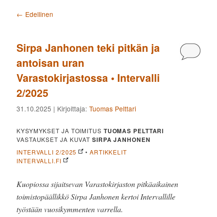
Artikkelien selaus
←
Edellinen
Sirpa Janhonen teki pitkän ja
Kommen
antoisan uran
Varastokirjastossa • Intervalli
2/2025
31.10.2025
| Kirjoittaja:
Tuomas Pelttari
KYSYMYKSET JA TOIMITUS
TUOMAS PELTTARI
VASTAUKSET JA KUVAT
SIRPA JANHONEN
INTERVALLI 2/2025
•
ARTIKKELIT
INTERVALLI.FI
Kuopiossa sijaitsevan Varastokirjaston pitkäaikainen
toimistopäällikkö Sirpa Janhonen kertoi Intervallille
työstään vuosikymmenten varrella.