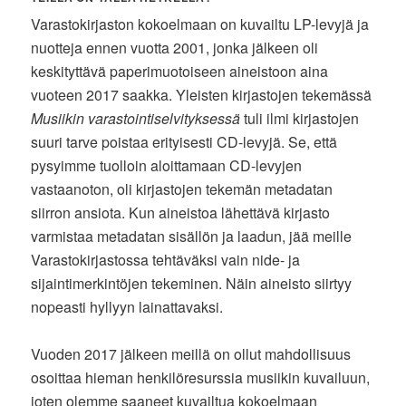
Varastokirjaston kokoelmaan on kuvailtu LP-levyjä ja
nuotteja ennen vuotta 2001, jonka jälkeen oli
keskityttävä paperimuotoiseen aineistoon aina
vuoteen 2017 saakka. Yleisten kirjastojen tekemässä
Musiikin varastointiselvityksessä
tuli ilmi kirjastojen
suuri tarve poistaa erityisesti CD-levyjä. Se, että
pysyimme tuolloin aloittamaan CD-levyjen
vastaanoton, oli kirjastojen tekemän metadatan
siirron ansiota. Kun aineistoa lähettävä kirjasto
varmistaa metadatan sisällön ja laadun, jää meille
Varastokirjastossa tehtäväksi vain nide- ja
sijaintimerkintöjen tekeminen. Näin aineisto siirtyy
nopeasti hyllyyn lainattavaksi.
Vuoden 2017 jälkeen meillä on ollut mahdollisuus
osoittaa hieman henkilöresurssia musiikin kuvailuun,
joten olemme saaneet kuvailtua kokoelmaan