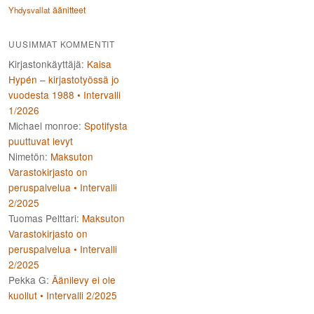
äänitteet
Yhdysvallat
UUSIMMAT KOMMENTIT
Kirjastonkäyttäjä
:
Kaisa
Hypén – kirjastotyössä jo
vuodesta 1988 • Intervalli
1/2026
Michael monroe
:
Spotifysta
puuttuvat levyt
Nimetön
:
Maksuton
Varastokirjasto on
peruspalvelua • Intervalli
2/2025
Tuomas Pelttari
:
Maksuton
Varastokirjasto on
peruspalvelua • Intervalli
2/2025
Pekka G
:
Äänilevy ei ole
kuollut • Intervalli 2/2025