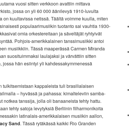
uutama vuosi sitten verkkoon avattiin mittava
rkisto, jossa on yli 60 000 äänilevyä 1910-luvulta
a on kuultavissa netissä. Täältä voimme kuulla, miten
rsinaisesti populaarimusiikin tuotanto sai vauhtia 1930-
kkasivat omia orkestereitaan ja säveltäjät ryhtyivät
yntää. Pohjois-amerikkalainen tanssimusiikki antoi
aiseen musiikkiin. Tässä maaperässä Carmen Miranda
 suosituimmaksi laulajaksi ja värvättiin sitten
, jossa hän esiintyi yli kahdessakymmenessä
ulkitsemistaan kappaleista tuli brasilialaisen
ilmalla – hyvässä ja pahassa: kimalteleviin samba-
 notkea tanssija, jolla oli banaaneista tehty hattu.
taan tehty satoja levytyksiä Berliinin filharmonikoita
messakin latinalais-amerikkalaisen musiikin aallon,
acy Sand
. Tässä rytäkässä kaikki Rio Granden