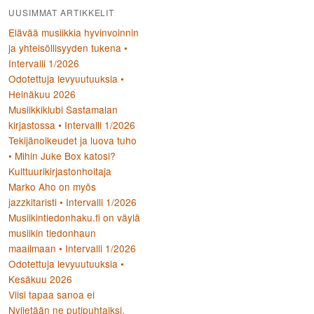
UUSIMMAT ARTIKKELIT
Elävää musiikkia hyvinvoinnin
ja yhteisöllisyyden tukena •
Intervalli 1/2026
Odotettuja levyuutuuksia •
Heinäkuu 2026
Musiikkiklubi Sastamalan
kirjastossa • Intervalli 1/2026
Tekijänoikeudet ja luova tuho
• Mihin Juke Box katosi?
Kulttuurikirjastonhoitaja
Marko Aho on myös
jazzkitaristi • Intervalli 1/2026
Musiikintiedonhaku.fi on väylä
musiikin tiedonhaun
maailmaan • Intervalli 1/2026
Odotettuja levyuutuuksia •
Kesäkuu 2026
Viisi tapaa sanoa ei
Nyljetään ne putipuhtaiksi,