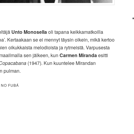
eltäjä
Unto Monosella
oli tapana keikkamatkoilla
icoa’. Kertaakaan se ei mennyt täysin oikein, mikä kertoo
mien oikukkaista melodioista ja rytmeistä. Varpusesta
i maailmalla sen jälkeen, kun
Carmen Miranda
esitti
Copacabana
(1947). Kun kuuntelee Mirandan
n pulman.
 NO FUBÁ