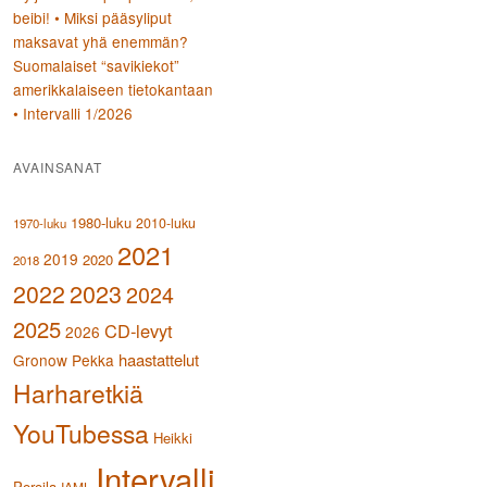
beibi! • Miksi pääsyliput
maksavat yhä enemmän?
Suomalaiset “savikiekot”
amerikkalaiseen tietokantaan
• Intervalli 1/2026
AVAINSANAT
1980-luku
2010-luku
1970-luku
2021
2019
2020
2018
2023
2022
2024
2025
CD-levyt
2026
haastattelut
Gronow Pekka
Harharetkiä
YouTubessa
Heikki
Intervalli
Poroila
IAML