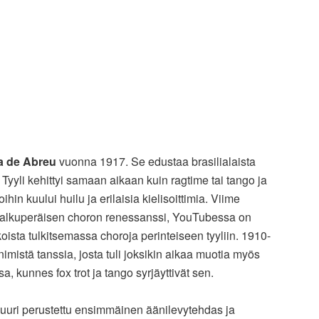
a de Abreu
vuonna 1917. Se edustaa brasilialaista
. Tyyli kehittyi samaan aikaan kuin ragtime tai tango ja
joihin kuului huilu ja erilaisia kielisoittimia. Viime
t alkuperäisen choron renessanssi, YouTubessa on
ista tulkitsemassa choroja perinteiseen tyyliin. 1910-
imistä tanssia, josta tuli joksikin aikaa muotia myös
, kunnes fox trot ja tango syrjäyttivät sen.
juuri perustettu ensimmäinen äänilevytehdas ja