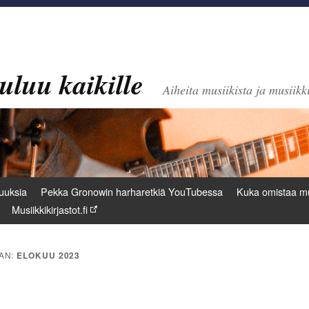
uluu kaikille
Aiheita musiikista ja musiikki
uuksia
Pekka Gronowin harharetkiä YouTubessa
Kuka omistaa mu
Musiikkikirjastot.fi
AN:
ELOKUU 2023