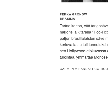
PEKKA GRONOW
BRASILIA
Tarina kertoo, että tangosäv
harjoitella kitaralla ’Tico-T
paljon brasilialaisten sävel
kertova laulu tuli tunnetuks
sen Hollywood-elokuvassa
tulkintaa, ymmärtää Monose
CARMEN MIRANDA: TICO TICO