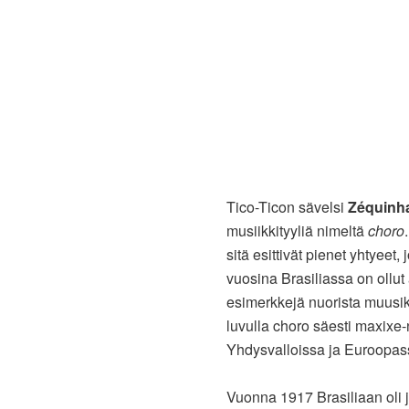
Tico-Ticon sävelsi
Zéquinh
musiikkityyliä nimeltä
choro
sitä esittivät pienet yhtyeet, 
vuosina Brasiliassa on ollu
esimerkkejä nuorista muusiko
luvulla choro säesti maxixe-n
Yhdysvalloissa ja Euroopassa
Vuonna 1917 Brasiliaan oli 