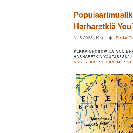
Populaarimusiikk
Harharetkiä You
31.8.2023
| Kirjoittaja:
Pekka G
PEKKA GRONOW KATSOO BRA
HARHARETKIÄ YOUTUBESSA •
ARGENTIINA
•
SURINAME
•
ME