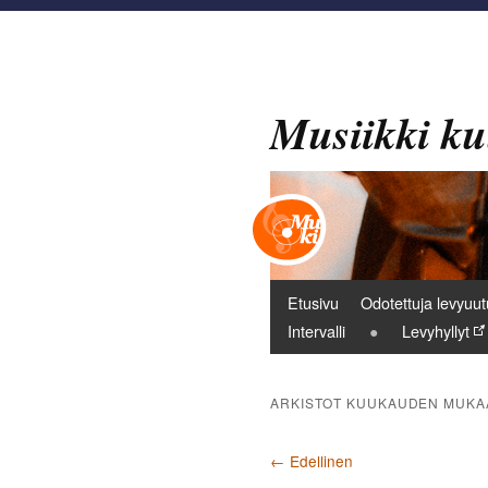
Musiikki ku
Päävalikko
Etusivu
Odotettuja levyuut
Intervalli
Levyhyllyt
ARKISTOT KUUKAUDEN MUKA
Artikkelien selaus
←
Edellinen