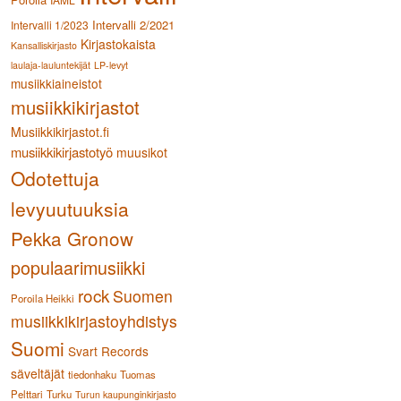
Intervalli 2/2021
Intervalli 1/2023
Kirjastokaista
Kansalliskirjasto
laulaja-lauluntekijät
LP-levyt
musiikkiaineistot
musiikkikirjastot
Musiikkikirjastot.fi
musiikkikirjastotyö
muusikot
Odotettuja
levyuutuuksia
Pekka Gronow
populaarimusiikki
rock
Suomen
Poroila Heikki
musiikkikirjastoyhdistys
Suomi
Svart Records
säveltäjät
tiedonhaku
Tuomas
Pelttari
Turku
Turun kaupunginkirjasto