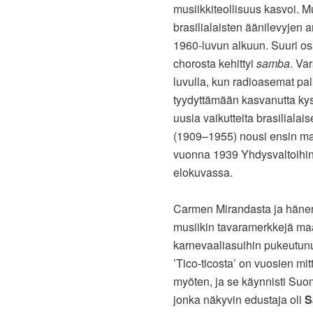
musiikkiteollisuus kasvoi. M
brasilialaisten äänilevyjen a
1960-luvun alkuun. Suuri os
chorosta kehittyi
samba
. Va
luvulla, kun radioasemat pal
tyydyttämään kasvanutta kys
uusia vaikutteita brasilial
(1909–1955) nousi ensin maan
vuonna 1939 Yhdysvaltoihin
elokuvassa.
Carmen Mirandasta ja hänen t
musiikin tavaramerkkejä maa
karnevaaliasuihin pukeutunut
’Tico-ticosta’ on vuosien mit
myöten, ja se käynnisti Suo
jonka näkyvin edustaja oli
S