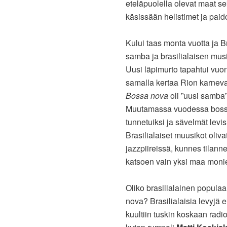
eteläpuolella olevat maat sek
käsissään helistimet ja paid
Kului taas monta vuotta ja 
samba ja brasilialaisen musii
Uusi läpimurto tapahtui vu
samalla kertaa Rion karneva
Bossa nova
oli ”uusi samba”,
Muutamassa vuodessa bossa no
tunnetuiksi ja sävelmät levi
Brasilialaiset muusikot oli
jazzpiireissä, kunnes tilanne
katsoen vain yksi maa moni
Oliko brasilialainen populaa
nova? Brasilialaisia levyjä 
kuultiin tuskin koskaan radio