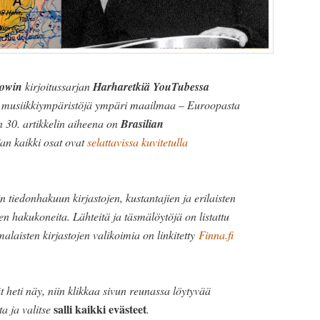
owin
kirjoitussarjan
Harharetkiä YouTubessa
e musiikkiympäristöjä ympäri maailmaa – Euroopasta
30. artikkelin aiheena on
Brasilian
jan kaikki osat ovat
selattavissa kuvitetulla
 tiedonhakuun kirjastojen, kustantajien ja erilaisten
n hakukoneita. Lähteitä ja täsmälöytöjä on listattu
alaisten kirjastojen valikoimia on linkitetty
Finna.fi
t heti näy, niin klikkaa sivun reunassa löytyvää
salli kaikki evästeet
ta ja valitse
.