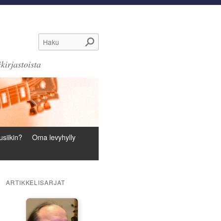
Haku
kirjastoista
siikin?
Oma levyhylly
ARTIKKELISARJAT