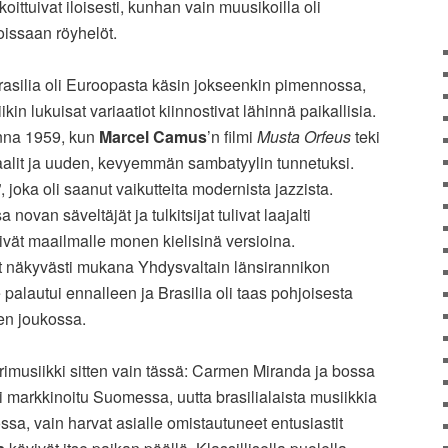
oittuivat iloisesti, kunhan vain muusikoilla oli
oissaan röyhelöt.
Brasilia oli Euroopasta käsin jokseenkin pimennossa,
kin lukuisat variaatiot kiinnostivat lähinnä paikallisia.
onna 1959, kun
Marcel Camus
’n filmi
Musta Orfeus
teki
alit ja uuden, kevyemmän sambatyylin tunnetuksi.
 joka oli saanut vaikutteita modernista jazzista.
van säveltäjät ja tulkitsijat tulivat laajalti
sivät maailmalle monen kielisinä versioina.
vat näkyvästi mukana Yhdysvaltain länsirannikon
 palautui ennalleen ja Brasilia oli taas pohjoisesta
en joukossa.
rimusiikki sitten vain tässä: Carmen Miranda ja bossa
ei markkinoitu Suomessa, uutta brasilialaista musiikkia
ssa, vain harvat asialle omistautuneet entusiastit