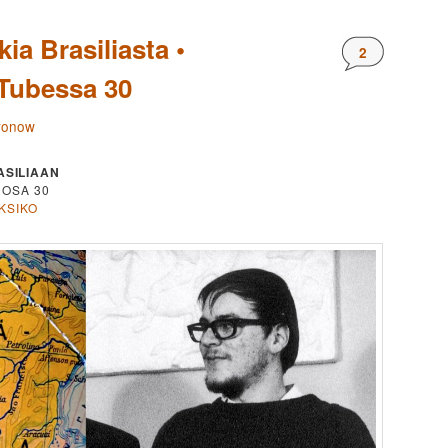
ia Brasiliasta •
Kommentteja
2
Tubessa 30
ronow
SILIAAN
 OSA 30
KSIKO