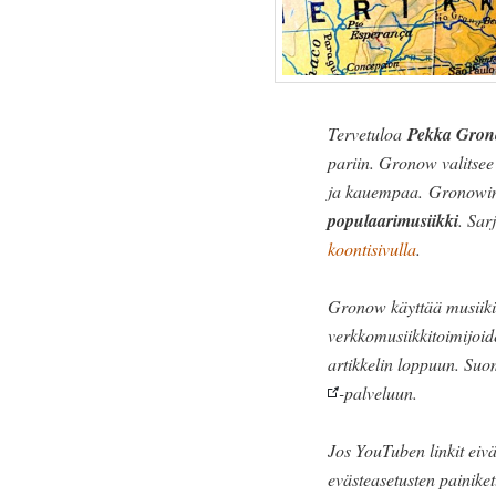
Tervetuloa
Pekka Gron
pariin. Gronow valitse
ja kauempaa. Gronowin 
populaarimusiikki
. Sar
koontisivulla
.
Gronow käyttää musiikin
verkkomusiikkitoimijoide
artikkelin loppuun. Suom
-palveluun.
Jos YouTuben linkit eivä
evästeasetusten painiket