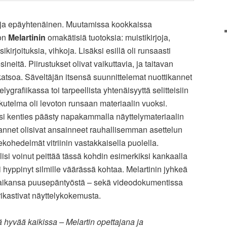
is ja epäyhtenäinen. Muutamissa kookkaissa
jon
Melartinin
omakätisiä tuotoksia: muistikirjoja,
sikirjoituksia, vihkoja. Lisäksi esillä oli runsaasti
sineitä. Piirustukset olivat vaikuttavia, ja taitavan
 katsoa. Säveltäjän itsensä suunnittelemat nuottikannet
lygrafiikassa toi tarpeellista yhtenäisyyttä selitteisiin
aikutelma oli levoton runsaan materiaalin vuoksi.
si kenties päästy napakammalla näyttelymateriaalin
kannet olisivat ansainneet rauhallisemman asettelun
tekohedelmät vitriinin vastakkaisella puolella.
isi voinut peittää tässä kohdin esimerkiksi kankaalla
isi hyppinyt silmille väärässä kohtaa. Melartinin jyhkeä
aikansa puusepäntyöstä – sekä videodokumentissa
rikastivat näyttelykokemusta.
hyvää kaikissa – Melartin opettajana ja