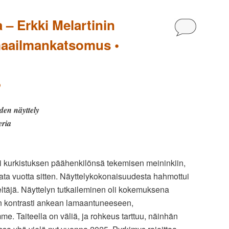
 – Erkki Melartinin
Kommentoi
 maailmankatsomus •
o
den näyttely
eria
oi kurkistuksen päähenkilönsä tekemisen meininkiin,
sata vuotta sitten. Näyttelykokonaisuudesta hahmottui
ltäjä. Näyttelyn tutkaileminen oli kokemuksena
en kontrasti ankean lamaantuneeseen,
. Taiteella on väliä, ja rohkeus tarttuu, näinhän