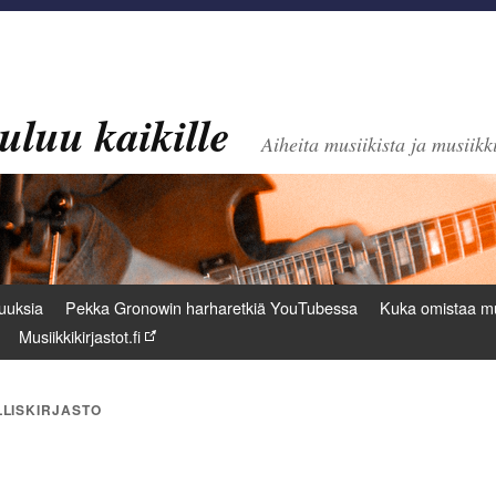
uluu kaikille
Aiheita musiikista ja musiikki
uuksia
Pekka Gronowin harharetkiä YouTubessa
Kuka omistaa mu
Musiikkikirjastot.fi
LISKIRJASTO