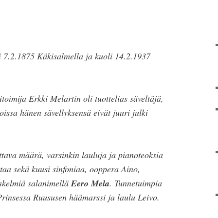
i 7.2.1875 Käkisalmella ja kuoli 14.2.1937
oimija Erkki Melartin oli tuottelias säveltäjä,
issa hänen sävellyksensä eivät juuri julki
ittava määrä, varsinkin lauluja ja pianoteoksia
taa sekä kuusi sinfoniaa, ooppera Aino,
iskelmiä salanimellä
Eero Mela
. Tunnetuimpia
 Prinsessa Ruususen häämarssi ja laulu Leivo.