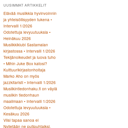
UUSIMMAT ARTIKKELIT
Elävää musiikkia hyvinvoinnin
ja yhteisöllisyyden tukena •
Intervalli 1/2026
Odotettuja levyuutuuksia •
Heinäkuu 2026
Musiikkiklubi Sastamalan
kirjastossa • Intervalli 1/2026
Tekijänoikeudet ja luova tuho
• Mihin Juke Box katosi?
Kulttuurikirjastonhoitaja
Marko Aho on myös
jazzkitaristi • Intervalli 1/2026
Musiikintiedonhaku.fi on väylä
musiikin tiedonhaun
maailmaan • Intervalli 1/2026
Odotettuja levyuutuuksia •
Kesäkuu 2026
Viisi tapaa sanoa ei
Nyljetään ne putipuhtaiksi,