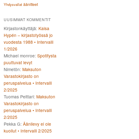
äänitteet
Yhdysvallat
UUSIMMAT KOMMENTIT
Kirjastonkäyttäjä
:
Kaisa
Hypén – kirjastotyössä jo
vuodesta 1988 • Intervalli
1/2026
Michael monroe
:
Spotifysta
puuttuvat levyt
Nimetön
:
Maksuton
Varastokirjasto on
peruspalvelua • Intervalli
2/2025
Tuomas Pelttari
:
Maksuton
Varastokirjasto on
peruspalvelua • Intervalli
2/2025
Pekka G
:
Äänilevy ei ole
kuollut • Intervalli 2/2025