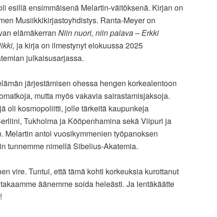
li esillä ensimmäisenä Melartin-väitöksenä. Kirjan on
men Musiikkikirjastoyhdistys. Ranta-Meyer on
ttavan elämäkerran
Niin nuori, niin palava – Erkki
ikki,
ja kirja on ilmestynyt elokuussa 2025
atemian julkaisusarjassa.
kielämän järjestämisen ohessa hengen korkealentoon
omatkoja, mutta myös vakavia sairastamisjaksoja.
ä oli kosmopoliitti, jolle tärkeitä kaupunkeja
Berliini, Tukholma ja Kööpenhamina sekä Viipuri ja
en. Melartin antoi vuosikymmenien työpanoksen
isin tunnemme nimellä Sibelius-Akatemia.
nen vire. Tuntui, että tämä kohti korkeuksia kurottanut
ntakaamme äänemme soida heleästi. Ja lentäkäätte
!