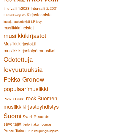
Intervalli 2/2021
Intervalli 1/2023
Kirjastokaista
Kansalliskirjasto
laulaja-lauluntekijät
LP-levyt
musiikkiaineistot
musiikkikirjastot
Musiikkikirjastot.fi
musiikkikirjastotyö
muusikot
Odotettuja
levyuutuuksia
Pekka Gronow
populaarimusiikki
rock
Suomen
Poroila Heikki
musiikkikirjastoyhdistys
Suomi
Svart Records
säveltäjät
tiedonhaku
Tuomas
Pelttari
Turku
Turun kaupunginkirjasto