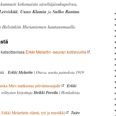
kannusti kokonaista säveltäjäsukupolvea,
Leiviskää
,
Uuno Klamia
ja
Sulho Rantaa
.
u Helsinkiin Hietaniemen hautausmaalle.
ästä
 katsottavissa
Erkki Melartin -seuran kotisivuilla
.
miä
Erkki Melartin
| Otava, useita painoksia 1919
Laiska Mies matkustaa päiväntasaajalle
Erkki
selitysten kirjoittaja
Heikki Poroila
| Honkakirja
– Erkki Melartinin elämä, työ ja musiikki
Tuire