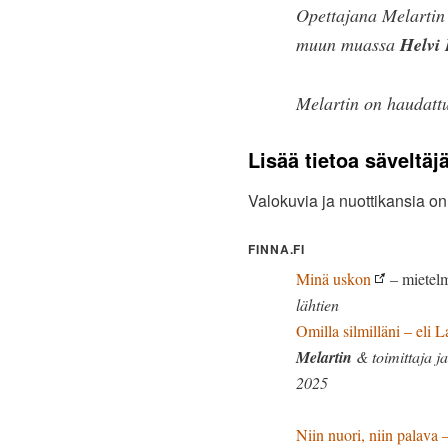
Opettajana Melartin 
muun muassa
Helvi 
Melartin on haudatt
Lisää tietoa säveltäj
Valokuvia ja nuottikansia on
FINNA.FI
Minä uskon
– mietel
lähtien
Omilla silmilläni – eli 
Melartin
& toimittaja ja 
2025
Niin nuori, niin palava 