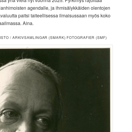
a yhä vielä nyt vuonna 2025. Pyrkimys rajoittaa
lanhimoisten agendalle, ja ihmisälykkäiden olentojen
kavaluutta paitsi taiteellisessa ilmaisussaan myös koko
aailmassa. Aina.
ISTO / ARKIVSAMLINGAR (SMARK) FOTOGRAFIER (SMF)