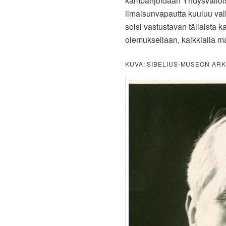
kampanjoidaan Yhdysvalloiss
ilmaisunvapautta kuuluu val
soisi vastustavan tällaista 
olemuksellaan, kaikkialla m
KUVA: SIBELIUS-MUSEON ARK