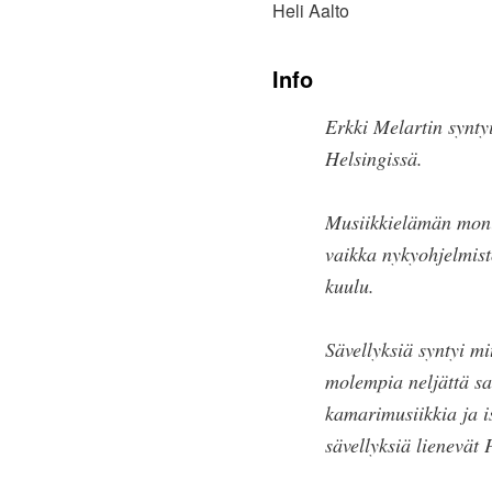
Heli Aalto
Info
Erkki Melartin synty
Helsingissä.
Musiikkielämän monit
vaikka nykyohjelmisto
kuulu.
Sävellyksiä syntyi m
molempia neljättä sa
kamarimusiikkia ja 
sävellyksiä lienevät