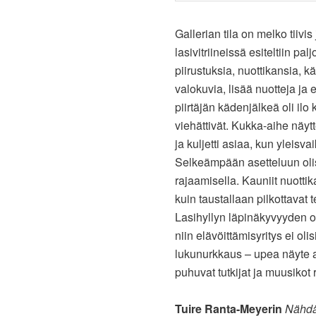
Gallerian tila on melko tiiv
lasivitriineissä esiteltiin pal
piirustuksia, nuottikansia, kä
valokuvia, lisää nuotteja ja e
piirtäjän kädenjälkeä oli ilo
viehättivät. Kukka-aihe näytte
ja kuljetti asiaa, kun yleisv
Selkeämpään asetteluun oli
rajaamisella. Kauniit nuotti
kuin taustallaan pilkottavat 
Lasihyllyn läpinäkyvyyden ol
niin elävöittämisyritys ei ol
lukunurkkaus – upea näyte 
puhuvat tutkijat ja muusikot 
Tuire Ranta-Meyerin
Nähdä 