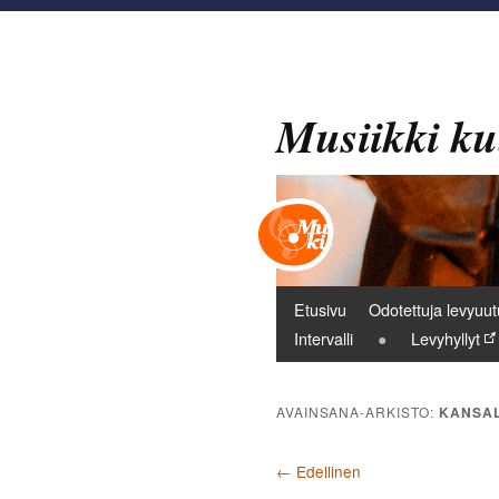
Musiikki ku
Päävalikko
Etusivu
Odotettuja levyuut
Intervalli
Levyhyllyt
AVAINSANA-ARKISTO:
KANSAL
Artikkelien selaus
←
Edellinen