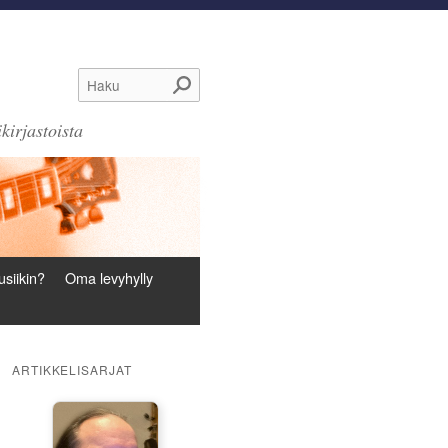
Haku
kirjastoista
siikin?
Oma levyhylly
ARTIKKELISARJAT