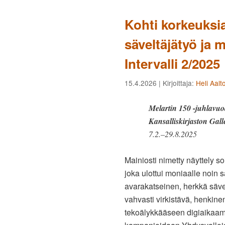
Kohti korkeuksia
säveltäjätyö ja
Intervalli 2/2025
15.4.2026
| Kirjoittaja:
Heli Aalt
Melartin 150 -juhlavuo
Kansalliskirjaston Gall
7.2.–29.8.2025
Mainiosti nimetty näyttely s
joka ulottui moniaalle noin 
avarakatseinen, herkkä säve
vahvasti virkistävä, henkin
tekoälykkääseen digiaikaamme