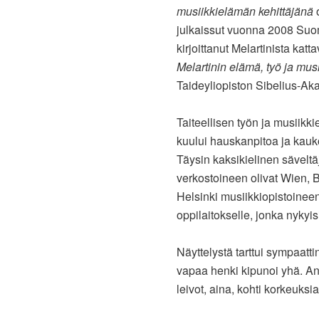
musiikkielämän kehittäjänä
o
julkaissut vuonna 2008 Suo
kirjoittanut Melartinista ka
Melartinin elämä, työ ja musi
Taideyliopiston Sibelius-Ak
Taiteellisen työn ja musiik
kuului hauskanpitoa ja kauk
Täysin kaksikielinen säveltäj
verkostoineen olivat Wien, 
Helsinki musiikkiopistoine
oppilaitokselle, jonka nyky
Näyttelystä tarttui sympaatti
vapaa henki kipunoi yhä. A
leivot, aina, kohti korkeuksia