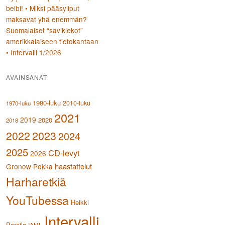
beibi! • Miksi pääsyliput
maksavat yhä enemmän?
Suomalaiset “savikiekot”
amerikkalaiseen tietokantaan
• Intervalli 1/2026
AVAINSANAT
1980-luku
2010-luku
1970-luku
2021
2019
2020
2018
2023
2022
2024
2025
CD-levyt
2026
haastattelut
Gronow Pekka
Harharetkiä
YouTubessa
Heikki
Intervalli
Poroila
IAML