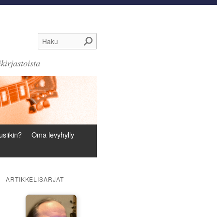
Haku
kirjastoista
siikin?
Oma levyhylly
ARTIKKELISARJAT