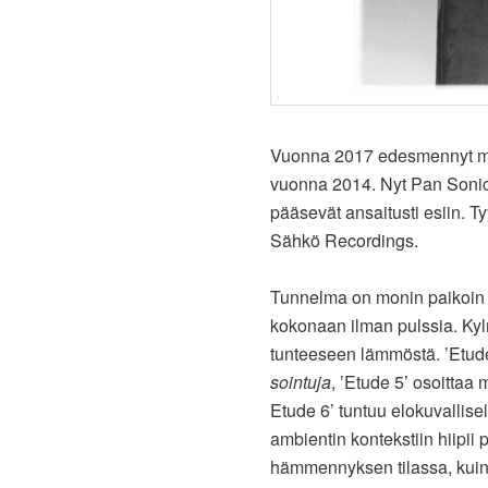
Vuonna 2017 edesmennyt 
vuonna 2014. Nyt Pan Sonici
pääsevät ansaitusti esiin. T
Sähkö Recordings.
Tunnelma on monin paikoin h
kokonaan ilman pulssia. Kyl
tunteeseen lämmöstä. ’Etude
sointuja
, ’Etude 5’ osoittaa
Etude 6’ tuntuu elokuvallise
ambientin kontekstiin hiipii 
hämmennyksen tilassa, kuin 