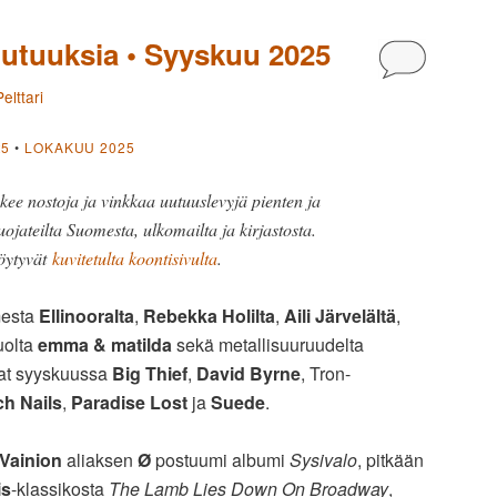
uutuuksia • Syyskuu 2025
Kommentoi
elttari
25
•
LOKAKUU 2025
kee nostoja ja vinkkaa uutuuslevyjä pienten ja
uojateilta Suomesta, ulkomailta ja kirjastosta.
öytyvät
kuvitetulta koontisivulta
.
mesta
Ellinooralta
,
Rebekka Holilta
,
Aili Järvelältä
,
uolta
emma & matilda
sekä metallisuuruudelta
vat syyskuussa
Big Thief
,
David Byrne
, Tron-
ch Nails
,
Paradise Lost
ja
Suede
.
Vainion
aliaksen
Ø
postuumi albumi
Sysivalo
, pitkään
is
-klassikosta
The Lamb Lies Down On Broadway
,