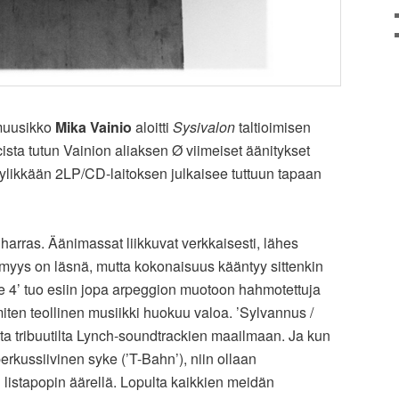
muusikko
Mika Vainio
aloitti
Sysivalon
taltioimisen
sta tutun Vainion aliaksen Ø viimeiset äänitykset
yylikkään 2LP/CD-laitoksen julkaisee tuttuun tapaan
arras. Äänimassat liikkuvat verkkaisesti, lähes
myys on läsnä, mutta kokonaisuus kääntyy sittenkin
 4’ tuo esiin jopa arpeggion muotoon hahmotettuja
 miten teollinen musiikki huokuu valoa. ’Sylvannus /
lta tribuutilta Lynch-soundtrackien maailmaan. Ja kun
perkussiivinen syke (’T-Bahn’), niin ollaan
listapopin äärellä. Lopulta kaikkien meidän