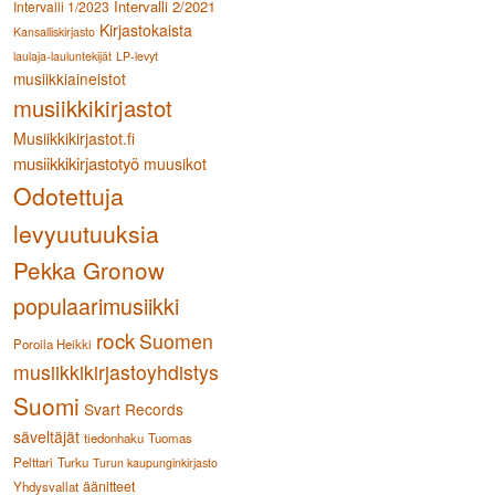
Intervalli 2/2021
Intervalli 1/2023
Kirjastokaista
Kansalliskirjasto
laulaja-lauluntekijät
LP-levyt
musiikkiaineistot
musiikkikirjastot
Musiikkikirjastot.fi
musiikkikirjastotyö
muusikot
Odotettuja
levyuutuuksia
Pekka Gronow
populaarimusiikki
rock
Suomen
Poroila Heikki
musiikkikirjastoyhdistys
Suomi
Svart Records
säveltäjät
tiedonhaku
Tuomas
Pelttari
Turku
Turun kaupunginkirjasto
äänitteet
Yhdysvallat