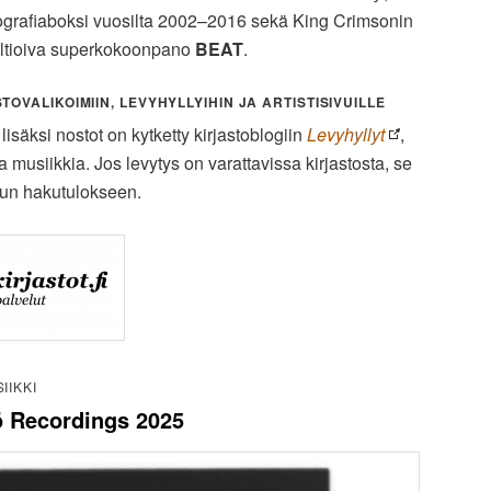
grafiaboksi vuosilta 2002–2016 sekä King Crimsonin
taltioiva superkokoonpano
BEAT
.
OVALIKOIMIIN, LEVYHYLLYIHIN JA ARTISTISIVUILLE
säksi nostot on kytketty kirjastoblogiin
Levyhyllyt
,
ta musiikkia. Jos levytys on varattavissa kirjastosta, se
lun hakutulokseen.
IIKKI
 Recordings 2025