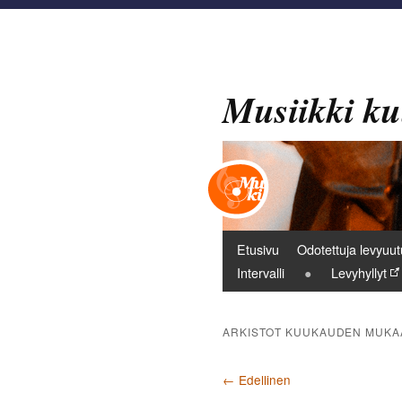
Musiikki ku
Päävalikko
Etusivu
Odotettuja levyuut
Intervalli
Levyhyllyt
ARKISTOT KUUKAUDEN MUKA
Artikkelien selaus
←
Edellinen