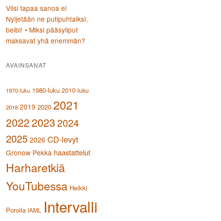
Viisi tapaa sanoa ei
Nyljetään ne putipuhtaiksi,
beibi! • Miksi pääsyliput
maksavat yhä enemmän?
AVAINSANAT
1980-luku
2010-luku
1970-luku
2021
2019
2020
2018
2023
2022
2024
2025
CD-levyt
2026
haastattelut
Gronow Pekka
Harharetkiä
YouTubessa
Heikki
Intervalli
Poroila
IAML