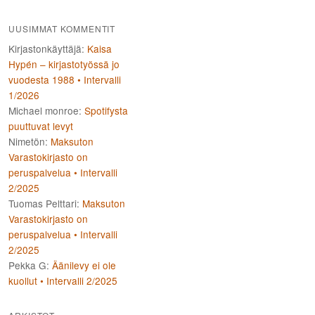
UUSIMMAT KOMMENTIT
Kirjastonkäyttäjä
:
Kaisa
Hypén – kirjastotyössä jo
vuodesta 1988 • Intervalli
1/2026
Michael monroe
:
Spotifysta
puuttuvat levyt
Nimetön
:
Maksuton
Varastokirjasto on
peruspalvelua • Intervalli
2/2025
Tuomas Pelttari
:
Maksuton
Varastokirjasto on
peruspalvelua • Intervalli
2/2025
Pekka G
:
Äänilevy ei ole
kuollut • Intervalli 2/2025