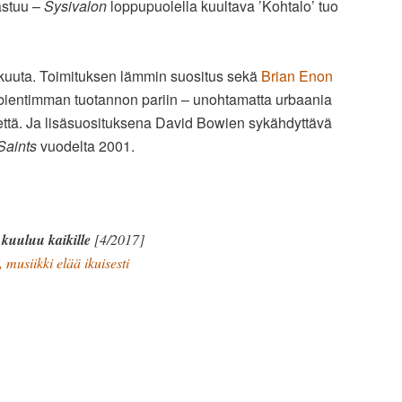
astuu –
Sysivalon
loppupuolella kuultava ’Kohtalo’ tuo
kuuta. Toimituksen lämmin suositus sekä
Brian Enon
ientimman tuotannon pariin – unohtamatta urbaania
ttä. Ja lisäsuosituksena David Bowien sykähdyttävä
 Saints
vuodelta 2001.
 kuuluu kaikille
[4/2017]
 musiikki elää ikuisesti