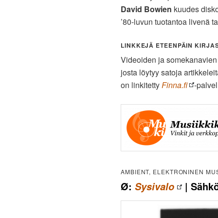
David Bowien
kuudes disko
’80-luvun tuotantoa livenä 
LINKKEJÄ ETEENPÄIN KIRJAST
Videoiden ja somekanavien li
josta löytyy satoja artikkelei
on linkitetty
Finna.fi
-palve
AMBIENT, ELEKTRONINEN MUS
Ø:
| Sähkö
Sysivalo