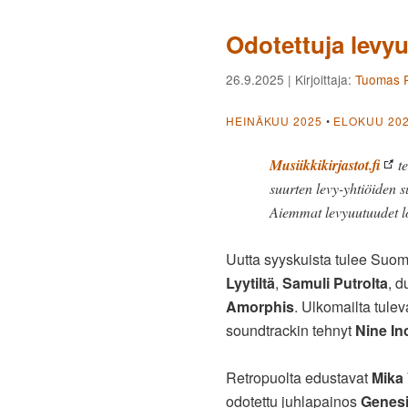
Odotettuja levy
26.9.2025
| Kirjoittaja:
Tuomas P
HEINÄKUU 2025
•
ELOKUU 20
Musiikkikirjastot.fi
te
suurten levy-yhtiöiden s
Aiemmat levyuutuudet l
Uutta syyskuista tulee Suo
Lyytiltä
,
Samuli Putrolta
, d
Amorphis
. Ulkomailta tule
soundtrackin tehnyt
Nine In
Retropuolta edustavat
Mika 
odotettu juhlapainos
Genes