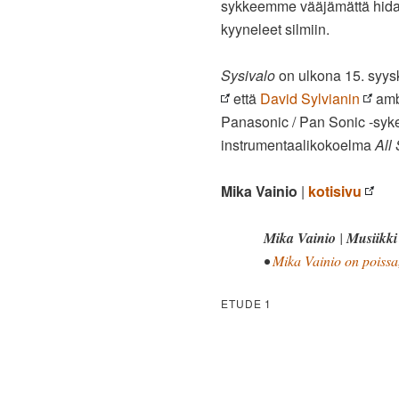
sykkeemme vääjämättä hid
kyyneleet silmiin.
Sysivalo
on ulkona 15. syys
että
David Sylvianin
amb
Panasonic / Pan Sonic -syke
instrumentaalikokoelma
All
Mika Vainio
|
kotisivu
Mika Vainio
|
Musiikki
•
Mika Vainio on poissa,
ETUDE 1