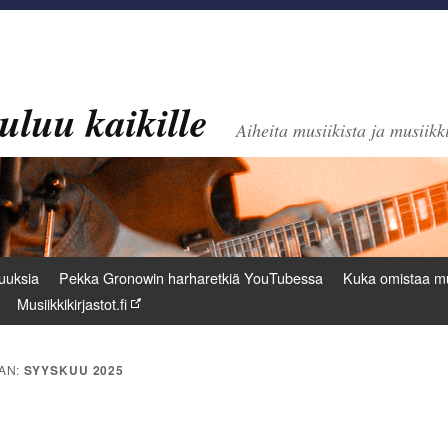
uluu kaikille
Aiheita musiikista ja musiikki
uuksia
Pekka Gronowin harharetkiä YouTubessa
Kuka omistaa mu
Musiikkikirjastot.fi
AN:
SYYSKUU 2025