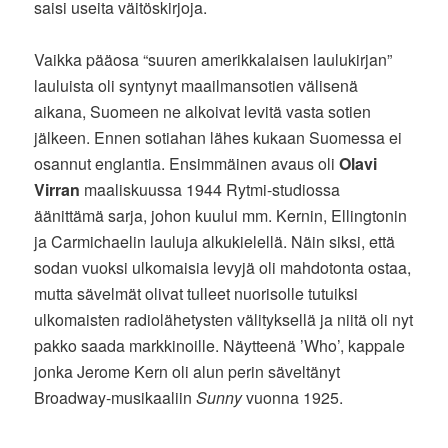
saisi useita väitöskirjoja.
Vaikka pääosa “suuren amerikkalaisen laulukirjan”
lauluista oli syntynyt maailmansotien välisenä
aikana, Suomeen ne alkoivat levitä vasta sotien
jälkeen. Ennen sotiahan lähes kukaan Suomessa ei
osannut englantia. Ensimmäinen avaus oli
Olavi
Virran
maaliskuussa 1944 Rytmi-studiossa
äänittämä sarja, johon kuului mm. Kernin, Ellingtonin
ja Carmichaelin lauluja alkukielellä. Näin siksi, että
sodan vuoksi ulkomaisia levyjä oli mahdotonta ostaa,
mutta sävelmät olivat tulleet nuorisolle tutuiksi
ulkomaisten radiolähetysten välityksellä ja niitä oli nyt
pakko saada markkinoille. Näytteenä ’Who’, kappale
jonka Jerome Kern oli alun perin säveltänyt
Broadway-musikaaliin
Sunny
vuonna 1925.