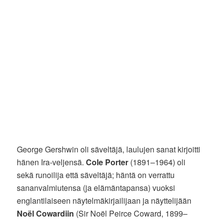
George Gershwin oli säveltäjä, laulujen sanat kirjoitti
hänen Ira-veljensä.
Cole Porter
(1891–1964) oli
sekä runoilija että säveltäjä; häntä on verrattu
sananvalmiutensa (ja elämäntapansa) vuoksi
englantilaiseen näytelmäkirjailijaan ja näyttelijään
Noël Cowardiin
(Sir Noël Peirce Coward, 1899–