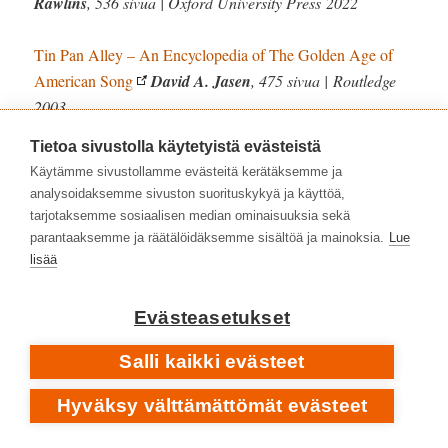
Rawlins
, 536 sivua | Oxford University Press 2022
Tin Pan Alley – An Encyclopedia of The Golden Age of
American Song
David A. Jasen
, 475 sivua | Routledge
2003
Tietoa sivustolla käytetyistä evästeistä
The Tin Pan Alley Song Encyclopedia
Thomas S.
Käytämme sivustollamme evästeitä kerätäksemme ja
Hischak
, 530 sivua | Greenwood Press 2002
analysoidaksemme sivuston suorituskykyä ja käyttöä,
tarjotaksemme sosiaalisen median ominaisuuksia sekä
JOS ETSIT KRONOLOGISTA HAKEMISTOA, JOSTA
parantaaksemme ja räätälöidäksemme sisältöä ja mainoksia.
Lue
LÖYTYVÄT SEKÄ SUURET ETTÄ PIENET LAULUT
lisää
VUOTEEN 1948, KÄYTTÖKELPOINEN LÄHDE ON
A History Of Popular Music In America
Sigmund
Evästeasetukset
Spaeth
, 729 sivua | Random House 1948
Salli kaikki evästeet
HENRY PLEASANTS ARVIOI LAULUJEN TUNNETTUJA
TULKITSIJOITA MUSIIKKIKRIITIKON NÄKÖKULMASTA
Hyväksy välttämättömät evästeet
The Great American Popular Singers
Henry Pleasants
,
384 sivua | Gollancz / Simon and Schuster 1974 •