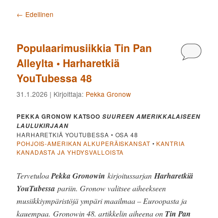
Artikkelien selaus
←
Edellinen
Populaarimusiikkia Tin Pan
Kommen
Alleylta • Harharetkiä
YouTubessa 48
31.1.2026
| Kirjoittaja:
Pekka Gronow
PEKKA GRONOW KATSOO
SUUREEN AMERIKKALAISEEN
LAULUKIRJAAN
HARHARETKIÄ YOUTUBESSA • OSA 48
POHJOIS-AMERIKAN ALKUPERÄISKANSAT
•
KANTRIA
KANADASTA JA YHDYSVALLOISTA
Tervetuloa
Pekka Gronowin
kirjoitussarjan
Harharetkiä
YouTubessa
pariin. Gronow valitsee aiheekseen
musiikkiympäristöjä ympäri maailmaa – Euroopasta ja
kauempaa. Gronowin 48. artikkelin aiheena on
Tin Pan