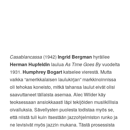
Casablancassa
(1942)
Ingrid Bergman
hyräilee
Herman Hupfeldin
laulua
As Time Goes By
vuodelta
1931.
Humphrey Bogart
katselee vierestä. Mutta
vaikka “amerikkalaisen laulukirjan” markkinoinnissa
oli tehokas koneisto, mitkä tahansa laulut eivät olisi
saavuttaneet tällaista asemaa. Alec Wilder käy
teoksessaan ansiokkaasti läpi tekijöiden musiikillisia
oivalluksia. Sävellysten puolesta todistaa myös se,
että niistä tuli kuin itsestään jazzohjelmiston runko ja
ne levisivät myös jazzin mukana. Tästä prosessista