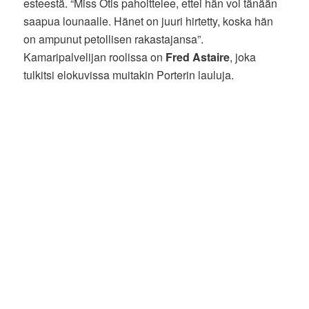
esteestä. “Miss Otis pahoittelee, ettei hän voi tänään
saapua lounaalle. Hänet on juuri hirtetty, koska hän
on ampunut petollisen rakastajansa”.
Kamaripalvelijan roolissa on
Fred Astaire
, joka
tulkitsi elokuvissa muitakin Porterin lauluja.