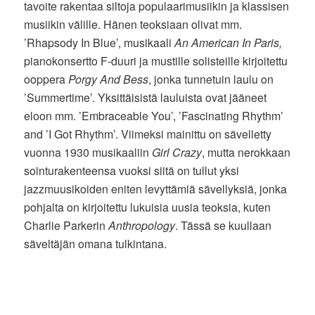
tavoite rakentaa siltoja populaarimusiikin ja klassisen
musiikin välille. Hänen teoksiaan olivat mm.
’Rhapsody In Blue’, musikaali
An American In Paris,
pianokonsertto F-duuri ja mustille solisteille kirjoitettu
ooppera
Porgy And Bess
, jonka tunnetuin laulu on
’Summertime’. Yksittäisistä lauluista ovat jääneet
eloon mm. ’Embraceable You’, ’Fascinating Rhythm’
and ’I Got Rhythm’. Viimeksi mainittu on sävelletty
vuonna 1930 musikaaliin
Girl Crazy
, mutta nerokkaan
sointurakenteensa vuoksi siitä on tullut yksi
jazzmuusikoiden eniten levyttämiä sävellyksiä, jonka
pohjalta on kirjoitettu lukuisia uusia teoksia, kuten
Charlie Parkerin
Anthropology
. Tässä se kuullaan
säveltäjän omana tulkintana.