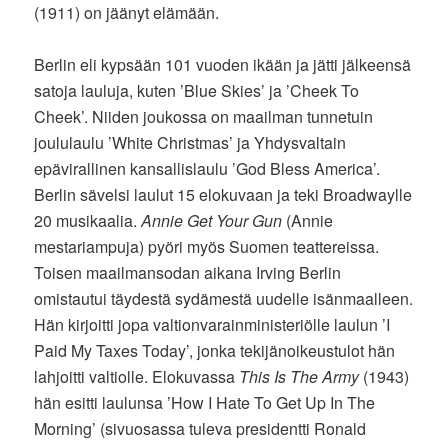
(1911) on jäänyt elämään.
Berlin eli kypsään 101 vuoden ikään ja jätti jälkeensä
satoja lauluja, kuten ’Blue Skies’ ja ’Cheek To
Cheek’. Niiden joukossa on maailman tunnetuin
joululaulu ’White Christmas’ ja Yhdysvaltain
epävirallinen kansallislaulu ’God Bless America’.
Berlin sävelsi laulut 15 elokuvaan ja teki Broadwaylle
20 musikaalia.
Annie Get Your Gun
(Annie
mestariampuja) pyöri myös Suomen teattereissa.
Toisen maailmansodan aikana Irving Berlin
omistautui täydestä sydämestä uudelle isänmaalleen.
Hän kirjoitti jopa valtionvarainministeriölle laulun ’I
Paid My Taxes Today’, jonka tekijänoikeustulot hän
lahjoitti valtiolle. Elokuvassa
This Is The Army
(1943)
hän esitti laulunsa ’How I Hate To Get Up In The
Morning’ (sivuosassa tuleva presidentti Ronald