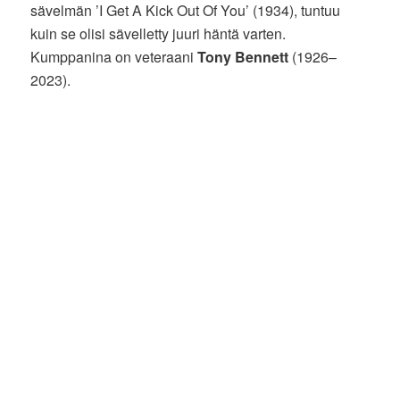
sävelmän ’I Get A Kick Out Of You’ (1934), tuntuu
kuin se olisi sävelletty juuri häntä varten.
Kumppanina on veteraani
Tony Bennett
(1926–
2023).