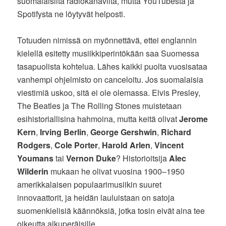
suomalaisilta radiokanavilta, mutta YouTubesta ja
Spotifysta ne löytyvät helposti.
Totuuden nimissä on myönnettävä, ettei englannin
kielellä esitetty musiikkiperintökään saa Suomessa
tasapuolista kohtelua. Lähes kaikki puolta vuosisataa
vanhempi ohjelmisto on canceloitu. Jos suomalaisia
viestimiä uskoo, sitä ei ole olemassa. Elvis Presley,
The Beatles ja The Rolling Stones muistetaan
esihistoriallisina hahmoina, mutta keitä olivat
Jerome
Kern
,
Irving Berlin
,
George Gershwin
,
Richard
Rodgers
,
Cole Porter
,
Harold Arlen
,
Vincent
Youmans
tai
Vernon Duke
? Historioitsija
Alec
Wilderin
mukaan he olivat vuosina 1900–1950
amerikkalaisen populaarimusiikin suuret
innovaattorit, ja heidän lauluistaan on satoja
suomenkielisiä käännöksiä, jotka tosin eivät aina tee
oikeutta alkuperäisille.