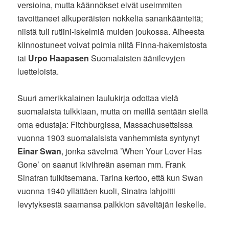
versioina, mutta käännökset eivät useimmiten
tavoittaneet alkuperäisten nokkelia sanankäänteitä;
niistä tuli rutiini-iskelmiä muiden joukossa. Aiheesta
kiinnostuneet voivat poimia niitä Finna-hakemistosta
tai
Urpo Haapasen
Suomalaisten äänilevyjen
luetteloista.
Suuri amerikkalainen laulukirja odottaa vielä
suomalaista tulkkiaan, mutta on meillä sentään siellä
oma edustaja: Fitchburgissa, Massachusettsissa
vuonna 1903 suomalaisista vanhemmista syntynyt
Einar Swan
, jonka sävelmä ’When Your Lover Has
Gone’ on saanut ikivihreän aseman mm. Frank
Sinatran tulkitsemana. Tarina kertoo, että kun Swan
vuonna 1940 yllättäen kuoli, Sinatra lahjoitti
levytyksestä saamansa palkkion säveltäjän leskelle.