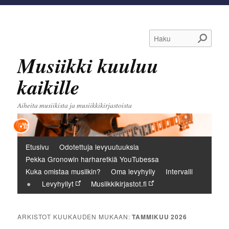
Haku
Musiikki kuuluu
kaikille
Aiheita musiikista ja musiikkikirjastoista
Päävalikko
Etusivu
Odotettuja levyuutuuksia
Pekka Gronowin harharetkiä YouTubessa
Kuka omistaa musiikin?
Oma levyhylly
Intervalli
Levyhyllyt
Musiikkikirjastot.fi
ARKISTOT KUUKAUDEN MUKAAN:
TAMMIKUU 2026