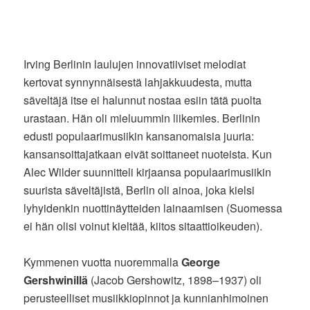
Irving Berlinin laulujen innovatiiviset melodiat
kertovat synnynnäisestä lahjakkuudesta, mutta
säveltäjä itse ei halunnut nostaa esiin tätä puolta
urastaan. Hän oli mieluummin liikemies. Berlinin
edusti populaarimusiikin kansanomaisia juuria:
kansansoittajatkaan eivät soittaneet nuoteista. Kun
Alec Wilder suunnitteli kirjaansa populaarimusiikin
suurista säveltäjistä, Berlin oli ainoa, joka kielsi
lyhyidenkin nuottinäytteiden lainaamisen (Suomessa
ei hän olisi voinut kieltää, kiitos sitaattioikeuden).
Kymmenen vuotta nuoremmalla
George
Gershwinillä
(Jacob Gershowitz, 1898–1937) oli
perusteelliset musiikkiopinnot ja kunnianhimoinen