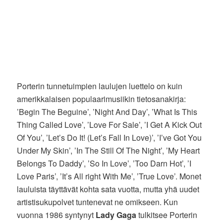
Porterin tunnetuimpien laulujen luettelo on kuin
amerikkalaisen populaarimusiikin tietosanakirja:
’Begin The Beguine’, ’Night And Day’, ’What Is This
Thing Called Love’, ’Love For Sale’, ’I Get A Kick Out
Of You’, ’Let’s Do It! (Let’s Fall In Love)’, ’I’ve Got You
Under My Skin’, ’In The Still Of The Night’, ’My Heart
Belongs To Daddy’, ’So In Love’, ’Too Darn Hot’, ’I
Love Paris’, ’It’s All right With Me’, ’True Love’. Monet
lauluista täyttävät kohta sata vuotta, mutta yhä uudet
artistisukupolvet tuntenevat ne omikseen. Kun
vuonna 1986 syntynyt
Lady Gaga
tulkitsee Porterin