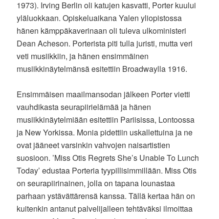
1973). Irving Berlin oli katujen kasvatti, Porter kuului
yläluokkaan. Opiskeluaikana Yalen yliopistossa
hänen kämppäkaverinaan oli tuleva ulkoministeri
Dean Acheson. Porterista piti tulla juristi, mutta veri
veti musiikkiin, ja hänen ensimmäinen
musiikkinäytelmänsä esitettiin Broadwaylla 1916.
Ensimmäisen maailmansodan jälkeen Porter vietti
vauhdikasta seurapiirielämää ja hänen
musiikkinäytelmiään esitettiin Pariisissa, Lontoossa
ja New Yorkissa. Monia pidettiin uskallettuina ja ne
ovat jääneet varsinkin vahvojen naisartistien
suosioon. ’Miss Otis Regrets She’s Unable To Lunch
Today’ edustaa Porteria tyypillisimmillään. Miss Otis
on seurapiirinainen, jolla on tapana lounastaa
parhaan ystävättärensä kanssa. Tällä kertaa hän on
kuitenkin antanut palvelijalleen tehtäväksi ilmoittaa