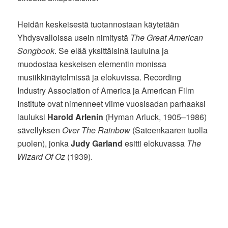
Heidän keskeisestä tuotannostaan käytetään
Yhdysvalloissa usein nimitystä
The Great American
Songbook
. Se elää yksittäisinä lauluina ja
muodostaa keskeisen elementin monissa
musiikkinäytelmissä ja elokuvissa. Recording
Industry Association of America ja American Film
Institute ovat nimenneet viime vuosisadan parhaaksi
lauluksi
Harold Arlenin
(Hyman Arluck, 1905–1986)
sävellyksen
Over The Rainbow
(Sateenkaaren tuolla
puolen), jonka
Judy Garland
esitti elokuvassa
The
Wizard Of Oz
(1939).