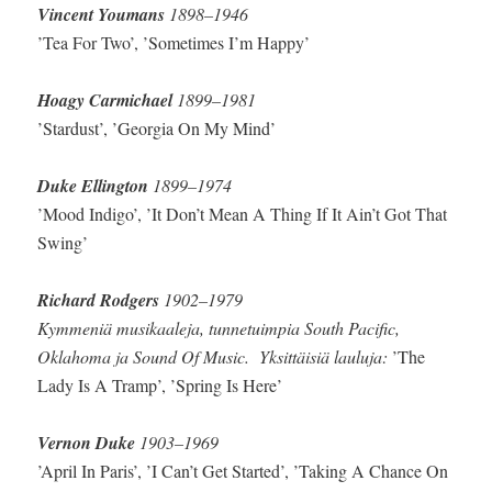
Vincent Youmans
1898–1946
’Tea For Two’, ’Sometimes I’m Happy’
Hoagy Carmichael
1899–1981
’Stardust’, ’Georgia On My Mind’
Duke Ellington
1899–1974
’Mood Indigo’, ’It Don’t Mean A Thing If It Ain’t Got That
Swing’
Richard Rodgers
1902–1979
Kymmeniä musikaaleja, tunnetuimpia South Pacific,
Oklahoma ja Sound Of Music. Yksittäisiä lauluja:
’The
Lady Is A Tramp’, ’Spring Is Here’
Vernon Duke
1903–1969
’April In Paris’, ’I Can’t Get Started’, ’Taking A Chance On