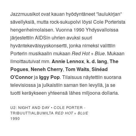
Jazzmuusikot ovat kauan hyödyntäneet ”laulukirjan”
sävellyksiä, mutta rock-sukupolvi löysi Cole Porterista
hengenheimolaisen. Vuonna 1990 Yhdysvalloissa
järjestettiin AIDSin uhrien avuksi suuri
hyväntekeväisyyskonsertti, jonka nimeksi valittiin
Porterin musikaalin mukaan
Red Hot + Blue
. Mukaan
ilmoittautuivat mm.
Annie Lennox
,
k. d. lang
,
The
Pogues
,
Neneh Cherry
,
Tom Waits
,
Sinéad
O’Connor
ja
Iggy Pop
. Tilaisuus näytettiin suorana
televisiossa ja julkaistiin saman tien levyllä, ja se
tuotti keräykseen yhteensä lähes miljoona dollaria.
U2: NIGHT AND DAY • COLE PORTER -
TRIBUUTTIALBUMILTA
RED HOT + BLUE
1990