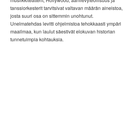
musiikkiteatterit, Hollywood, äänilevyteollisuus ja
tanssiorkesterit tarvitsivat valtavan määrän aineistoa,
josta suuri osa on sittemmin unohtunut.
Unelmatehdas levitti ohjelmistoa tehokkaasti ympäri
maailmaa, kun laulut säestivät elokuvan historian
tunnetuimpia kohtauksia.