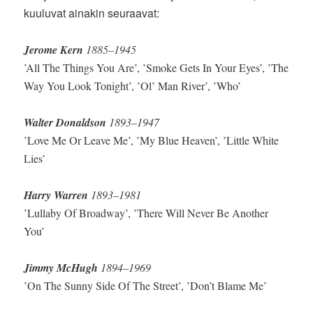
kuuluvat ainakin seuraavat:
Jerome Kern
1885–1945
’All The Things You Are’, ’Smoke Gets In Your Eyes’, ’The
Way You Look Tonight’, ’Ol’ Man River’, ’Who’
Walter Donaldson
1893–1947
’Love Me Or Leave Me’, ’My Blue Heaven’, ’Little White
Lies’
Harry Warren
1893–1981
’Lullaby Of Broadway’, ’There Will Never Be Another
You’
Jimmy McHugh
1894–1969
’On The Sunny Side Of The Street’, ’Don’t Blame Me’