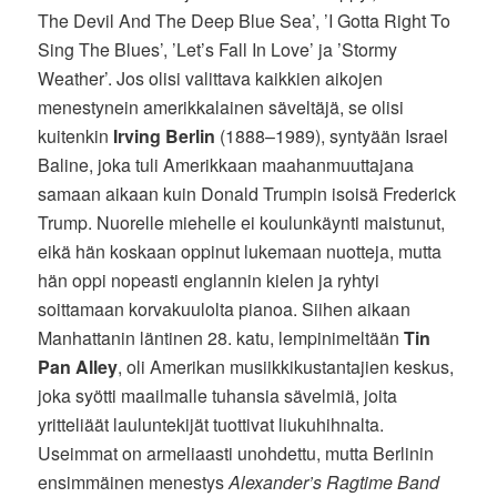
The Devil And The Deep Blue Sea’, ’I Gotta Right To
Sing The Blues’, ’Let’s Fall In Love’ ja ’Stormy
Weather’. Jos olisi valittava kaikkien aikojen
menestynein amerikkalainen säveltäjä, se olisi
kuitenkin
Irving Berlin
(1888–1989), syntyään Israel
Baline, joka tuli Amerikkaan maahanmuuttajana
samaan aikaan kuin Donald Trumpin isoisä Frederick
Trump. Nuorelle miehelle ei koulunkäynti maistunut,
eikä hän koskaan oppinut lukemaan nuotteja, mutta
hän oppi nopeasti englannin kielen ja ryhtyi
soittamaan korvakuulolta pianoa. Siihen aikaan
Manhattanin läntinen 28. katu, lempinimeltään
Tin
Pan Alley
, oli Amerikan musiikkikustantajien keskus,
joka syötti maailmalle tuhansia sävelmiä, joita
yritteliäät lauluntekijät tuottivat liukuhihnalta.
Useimmat on armeliaasti unohdettu, mutta Berlinin
ensimmäinen menestys
Alexander’s Ragtime Band