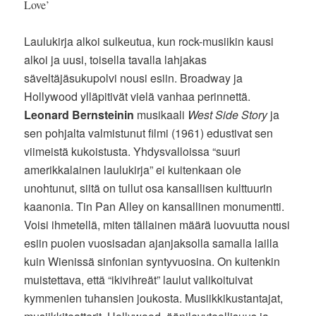
Love’
Laulukirja alkoi sulkeutua, kun rock-musiikin kausi
alkoi ja uusi, toisella tavalla lahjakas
säveltäjäsukupolvi nousi esiin. Broadway ja
Hollywood ylläpitivät vielä vanhaa perinnettä.
Leonard Bernsteinin
musikaali
West Side Story
ja
sen pohjalta valmistunut filmi (1961) edustivat sen
viimeistä kukoistusta. Yhdysvalloissa “suuri
amerikkalainen laulukirja” ei kuitenkaan ole
unohtunut, siitä on tullut osa kansallisen kulttuurin
kaanonia. Tin Pan Alley on kansallinen monumentti.
Voisi ihmetellä, miten tällainen määrä luovuutta nousi
esiin puolen vuosisadan ajanjaksolla samalla lailla
kuin Wienissä sinfonian syntyvuosina. On kuitenkin
muistettava, että “ikivihreät” laulut valikoituivat
kymmenien tuhansien joukosta. Musiikkikustantajat,