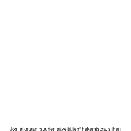
Jos jatketaan “suurten säveltäjien” hakemistoa, siihen