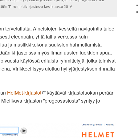
ttöön Turun pääkirjastossa kesäkuussa 2016.
 tervetullutta. Aineistojen keskellä navigointia tulee
sti eteenpäin, yhtä lailla verkossa kuin
elua ja musiikkikokonaisuuksien hahmottamista
hdään kirjastoissa myös ilman uusien luokkien apua.
jo vuosia käytössä erilaisia ryhmittelyjä, jotka toimivat
a. Virikkeellisyys ulottuu hyllyjärjestyksen rinnalla
dun
HelMet-kirjastot
käyttävät kirjastoluokan perään
ielikuva kirjaston ”progeosastosta” syntyy jo