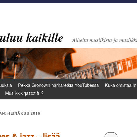
uluu kaikille
Aiheita musiikista ja musiikki
uuksia
Pekka Gronowin harharetkiä YouTubessa
Kuka omistaa mu
Musiikkikirjastot.fi
AN:
HEINÄKUU 2016
es & jazz – lisää
Kommentoi