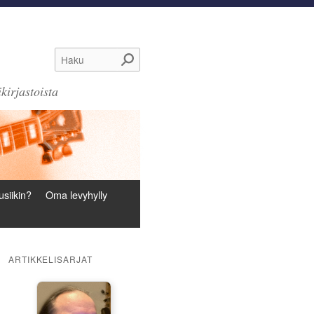
Haku
kirjastoista
siikin?
Oma levyhylly
ARTIKKELISARJAT