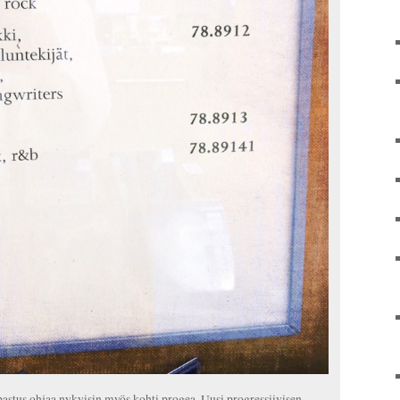
astus ohjaa nykyisin myös kohti progea. Uusi progressiivisen