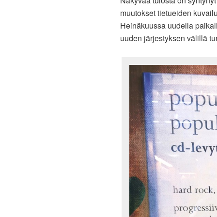
Näkyvää tulosta on syntynyt
muutokset tietueiden kuvailu
Heinäkuussa uudella paikalla
uuden järjestyksen välillä tu