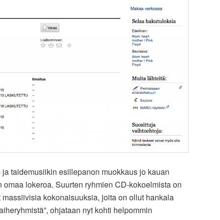
i- ja taidemusiikin esillepanon muokkaus jo kauan
in omaa lokeroa. Suurten ryhmien CD-kokoelmista on
 massiivisia kokonaisuuksia, joita on ollut hankala
”aiheryhmistä”, ohjataan nyt kohti helpommin