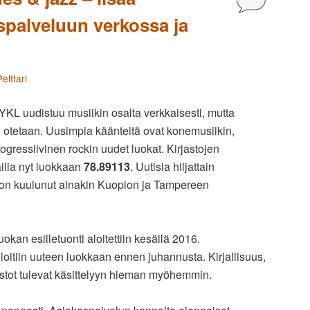
aspalveluun verkossa ja
elttari
s YKL uudistuu musiikin osalta verkkaisesti, mutta
in otetaan. Uusimpia käänteitä ovat konemusiikin,
gressiivinen rockin uudet luokat. Kirjastojen
illa nyt luokkaan
78.89113
. Uutisia hiljattain
ä on kuulunut ainakin Kuopion ja Tampereen
kan esilletuonti aloitettiin kesällä 2016.
oitiin uuteen luokkaan ennen juhannusta. Kirjallisuus,
eistot tulevat käsittelyyn hieman myöhemmin.