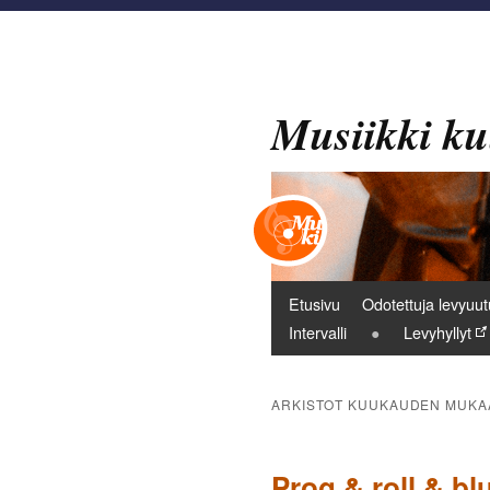
Musiikki ku
Päävalikko
Etusivu
Odotettuja levyuut
Intervalli
Levyhyllyt
ARKISTOT KUUKAUDEN MUKA
Prog & roll & blu