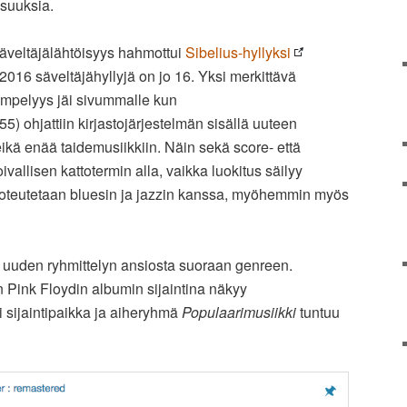
suuksia.
äveltäjälähtöisyys hahmottui
Sibelius-hyllyksi
16 säveltäjähyllyjä on jo 16. Yksi merkittävä
ömpelyys jäi sivummalle kun
5) ohjattiin kirjastojärjestelmän sisällä uuteen
ikä enää taidemusiikkiin. Näin sekä score- että
ivallisen kattotermin alla, vaikka luokitus säilyy
toteutetaan bluesin ja jazzin kanssa, myöhemmin myös
 uuden ryhmittelyn ansiosta suoraan genreen.
n Pink Floydin albumin sijaintina näkyy
i sijaintipaikka ja aiheryhmä
Populaarimusiikki
tuntuu