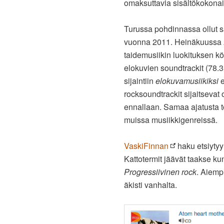
omaksuttavia sisältökokonai
Turussa pohdinnassa ollut s
vuonna 2011. Heinäkuussa 20
taidemusiikin luokituksen k
elokuvien soundtrackit (78.35
sijaintiin
elokuvamusiikiksi
e
rocksoundtrackit sijaitsevat o
ennallaan. Samaa ajatusta 
muissa musiikkigenreissä.
VaskiFinnan
haku etsiytyy
Kattotermit jäävät taakse ku
Progressiivinen rock
. Aiemp
äkisti vanhalta.