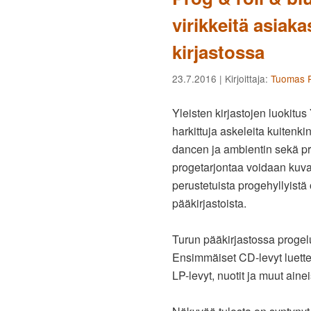
virikkeitä asiak
kirjastossa
23.7.2016
| Kirjoittaja:
Tuomas P
Yleisten kirjastojen luokitu
harkittuja askeleita kuitenk
dancen ja ambientin sekä pro
progetarjontaa voidaan kuva
perustetuista progehyllyist
pääkirjastoista.
Turun pääkirjastossa progeluo
Ensimmäiset CD-levyt luettel
LP-levyt, nuotit ja muut ain