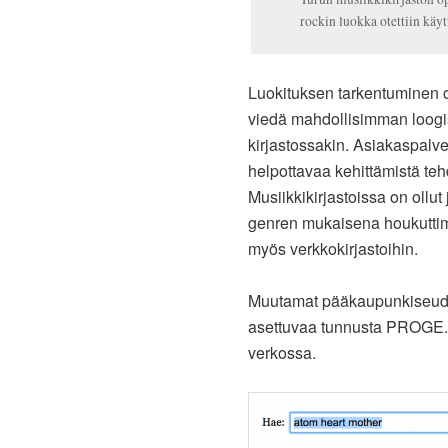
rockin luokka otettiin käy
Luokituksen tarkentuminen on
viedä mahdollisimman loogise
kirjastossakin. Asiakaspalv
helpottavaa kehittämistä te
Musiikkikirjastoissa on ollut 
genren mukaisena houkuttimen
myös verkkokirjastoihin.
Muutamat pääkaupunkiseu
asettuvaa tunnusta PROGE. M
verkossa.