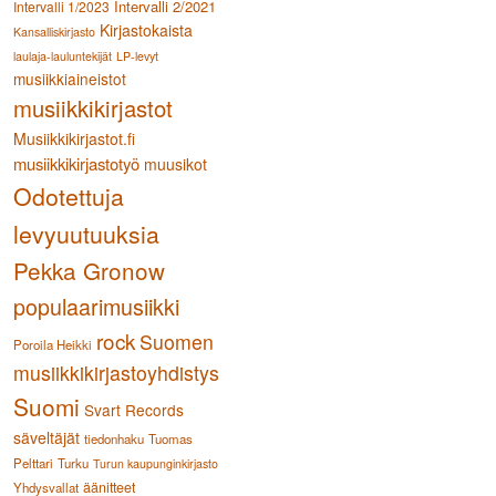
Intervalli 2/2021
Intervalli 1/2023
Kirjastokaista
Kansalliskirjasto
laulaja-lauluntekijät
LP-levyt
musiikkiaineistot
musiikkikirjastot
Musiikkikirjastot.fi
musiikkikirjastotyö
muusikot
Odotettuja
levyuutuuksia
Pekka Gronow
populaarimusiikki
rock
Suomen
Poroila Heikki
musiikkikirjastoyhdistys
Suomi
Svart Records
säveltäjät
tiedonhaku
Tuomas
Pelttari
Turku
Turun kaupunginkirjasto
äänitteet
Yhdysvallat