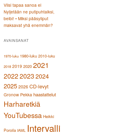
Viisi tapaa sanoa ei
Nyljetään ne putipuhtaiksi,
beibi! • Miksi pääsyliput
maksavat yhä enemmän?
AVAINSANAT
1980-luku
2010-luku
1970-luku
2021
2019
2020
2018
2023
2022
2024
2025
CD-levyt
2026
haastattelut
Gronow Pekka
Harharetkiä
YouTubessa
Heikki
Intervalli
Poroila
IAML