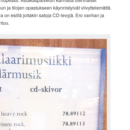
 nopeasti. Asiakaspalvelun kannalta olennaiset
un ja tilojen opastukseen käynnistyivät viivyttelemättä.
 on esillä joitakin satoja CD-levyjä. Ero vanhan ja
ntuu.