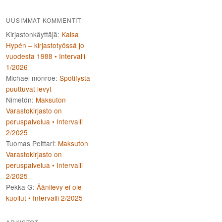
UUSIMMAT KOMMENTIT
Kirjastonkäyttäjä
:
Kaisa
Hypén – kirjastotyössä jo
vuodesta 1988 • Intervalli
1/2026
Michael monroe
:
Spotifysta
puuttuvat levyt
Nimetön
:
Maksuton
Varastokirjasto on
peruspalvelua • Intervalli
2/2025
Tuomas Pelttari
:
Maksuton
Varastokirjasto on
peruspalvelua • Intervalli
2/2025
Pekka G
:
Äänilevy ei ole
kuollut • Intervalli 2/2025