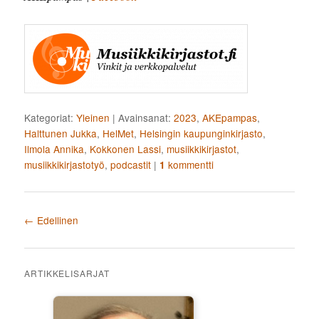
Kategoriat:
Yleinen
|
Avainsanat:
2023
,
AKEpampas
,
Halttunen Jukka
,
HelMet
,
Helsingin kaupunginkirjasto
,
Ilmola Annika
,
Kokkonen Lassi
,
musiikkikirjastot
,
musiikkikirjastotyö
,
podcastit
|
kommentti
1
Artikkelien selaus
←
Edellinen
ARTIKKELISARJAT