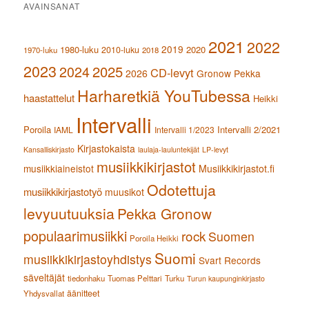
AVAINSANAT
2021
2022
2019
1980-luku
2020
2010-luku
1970-luku
2018
2023
2024
2025
CD-levyt
2026
Gronow Pekka
Harharetkiä YouTubessa
haastattelut
Heikki
Intervalli
Poroila
Intervalli 2/2021
IAML
Intervalli 1/2023
Kirjastokaista
Kansalliskirjasto
laulaja-lauluntekijät
LP-levyt
musiikkikirjastot
musiikkiaineistot
Musiikkikirjastot.fi
Odotettuja
musiikkikirjastotyö
muusikot
levyuutuuksia
Pekka Gronow
populaarimusiikki
rock
Suomen
Poroila Heikki
Suomi
musiikkikirjastoyhdistys
Svart Records
säveltäjät
tiedonhaku
Tuomas Pelttari
Turku
Turun kaupunginkirjasto
äänitteet
Yhdysvallat