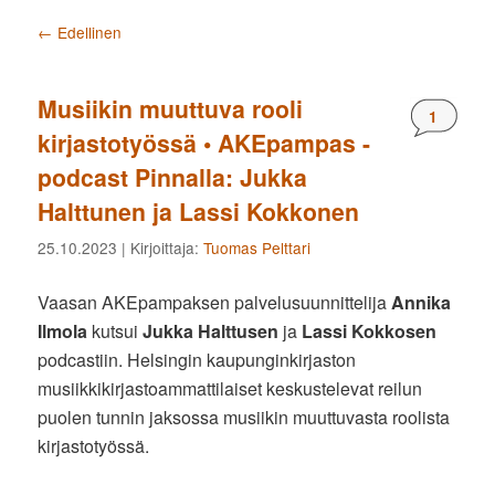
Artikkelien selaus
←
Edellinen
Musiikin muuttuva rooli
Komment
1
kirjastotyössä • AKEpampas -
podcast Pinnalla: Jukka
Halttunen ja Lassi Kokkonen
25.10.2023
| Kirjoittaja:
Tuomas Pelttari
Vaasan AKEpampaksen palvelusuunnittelija
Annika
Ilmola
kutsui
Jukka Halttusen
ja
Lassi Kokkosen
podcastiin. Helsingin kaupunginkirjaston
musiikkikirjastoammattilaiset keskustelevat reilun
puolen tunnin jaksossa musiikin muuttuvasta roolista
kirjastotyössä.