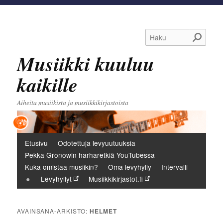
Haku
Musiikki kuuluu
kaikille
Aiheita musiikista ja musiikkikirjastoista
Päävalikko
Etusivu
Odotettuja levyuutuuksia
Pekka Gronowin harharetkiä YouTubessa
Kuka omistaa musiikin?
Oma levyhylly
Intervalli
Levyhyllyt
Musiikkikirjastot.fi
AVAINSANA-ARKISTO:
HELMET