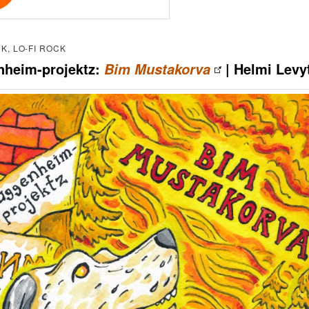
K, LO-FI ROCK
heim-projektz:
| Helmi Levy
Bim Mustakorva