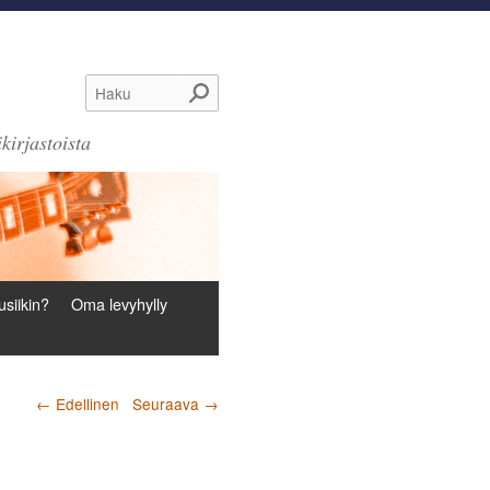
Haku
kirjastoista
siikin?
Oma levyhylly
Artikkelien selaus
←
Edellinen
Seuraava
→