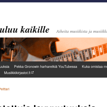
uluu kaikille
Aiheita musiikista ja musiikki
uuksia
Pekka Gronowin harharetkiä YouTubessa
Kuka omistaa mu
Musiikkikirjastot.fi
elttari