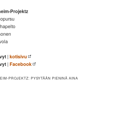
eim-Projektz
uopursu
hapelto
sonen
vola
vyt
|
kotisivu
vyt
|
Facebook
IM-PROJEKTZ: PYSYTÄÄN PIENINÄ AINA