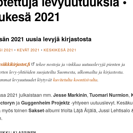
tettuja levyuutuuksia •
ukesä 2021
än 2021 uusia levyjä kirjastosta
I 2021
•
KEVÄT 2021
•
KESKIKESÄ 2021
iikkikirjastot.fi
tekee nostoja ja vinkkaa uutuuslevyjä pienten ja
rten levy-yhtiöiden suojateilta Suomesta, ulkomailta ja kirjastosta.
emmat levyuutuudet löytyvät
kuvitetulta koontisivulta
.
sa 2021 julkaistaan mm.
Jesse Markinin
,
Tuomari Nurmion
,
ctoryn
ja
Guggenheim Projektz
-yhtyeen uutuuslevyt. Kesäku
a myös toinen
Sakset
-albumi triolta Läjä Äijälä, Jussi Lehtisalo
.
IIKKI
|
KLASSINEN