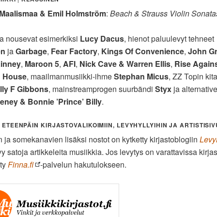
 Maalismaa & Emil Holmström
:
Beach & Strauss Violin Sonata
a nousevat esimerkiksi
Lucy Dacus
, hienot paluulevyt tehneet
en
ja
Garbage
,
Fear Factory
,
Kings Of Convenience
,
John Gr
Kinney
,
Maroon 5
,
AFI
,
Nick Cave & Warren Ellis
,
Rise Again
 House
, maailmanmusiikki-ihme
Stephan Micus
, ZZ Topin kitar
lly F Gibbons
, mainstreamprogen suurbändi
Styx
ja alternativ
eney & Bonnie ’Prince’ Billy
.
 ETEENPÄIN KIRJASTOVALIKOIMIIN, LEVYHYLLYIHIN JA ARTISTISIV
 ja somekanavien lisäksi nostot on kytketty kirjastoblogiin
Levyh
yy satoja artikkeleita musiikkia. Jos levytys on varattavissa kirja
tty
Finna.fi
-palvelun hakutulokseen.