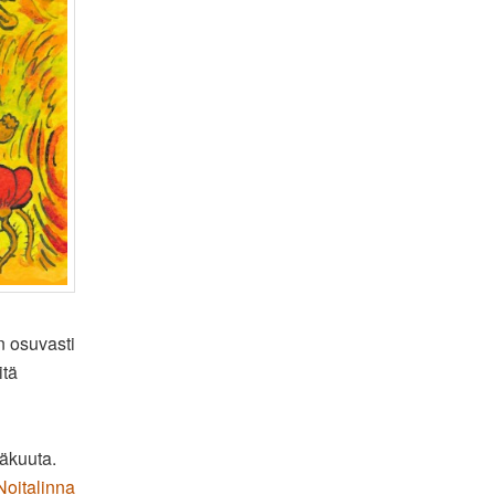
n osuvasti
itä
äkuuta.
Noitalinna