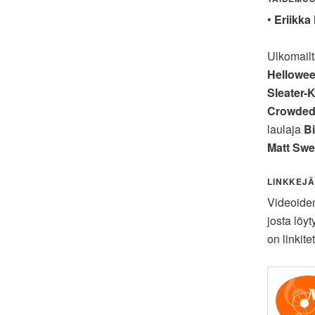
•
Eriikka
Ulkomailt
Hellowe
Sleater-
Crowded
laulaja
Bi
Matt Swe
LINKKEJÄ
Videoiden
josta löyt
on linkite