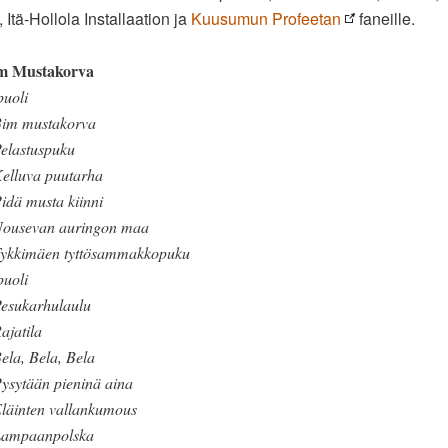
, Itä-Hollola Installaation ja
Kuusumun Profeetan
faneille.
m Mustakorva
puoli
Bim mustakorva
Pelastuspuku
Kelluva puutarha
idä musta kiinni
Nousevan auringon maa
Tykkimäen tyttösammakkopuku
puoli
Pesukarhulaulu
ajatila
ela, Bela, Bela
ysytään pieninä aina
Eläinten vallankumous
Lampaanpolska