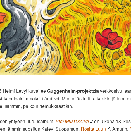
ö Helmi Levyt kuvailee
Guggenheim-projektzia
verkkosivullaa
rkasotsaisimmaksi bändiksi. Mietteliäs lo-fi raikaakin jälleen m
ellisimmin, paikoin riemukkaastikin.
isen yhtyeen uutuusalbumi
Bim Mustakorva
on ulkona 18. kes
sen lämmin suositus Kalevi Suopursun,
Rosita Luun
, Amurin,