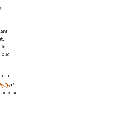
s
ant
,
st
,
isti-
e-duo
UILLE
yllyt
,
stosta, se