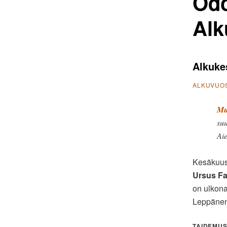
Odo
Alk
Alkukes
ALKUVUOS
Mus
suu
Ai
Kesäkuus
Ursus Fa
on ulkon
Leppänen
TAIDEMUS