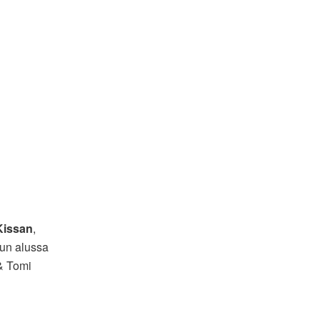
Kissan
,
un alussa
 & Tomi