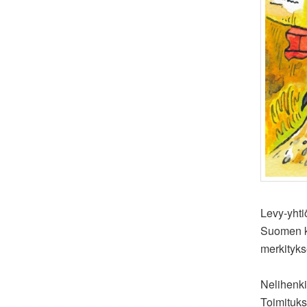
Levy-yhti
Suomen ki
merkityks
Nelihenk
Toimituk