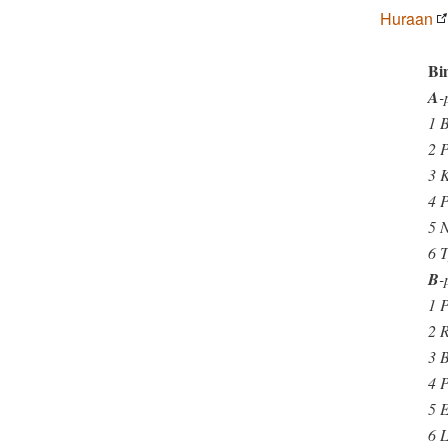
Huraan
Bi
A
-
1 
2 
3 
4 P
5 
6 
B
-
1 
2 R
3 B
4 P
5 
6 