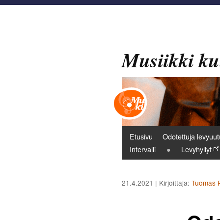
Musiikki ku
Päävalikko
Etusivu
Odotettuja levyuut
Intervalli
Levyhyllyt
21.4.2021
| Kirjoittaja:
Tuomas P