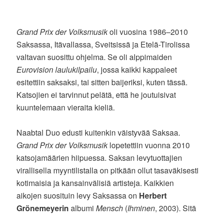
Grand Prix der Volksmusik
oli vuosina 1986–2010
Saksassa, Itävallassa, Sveitsissä ja Etelä-Tirolissa
valtavan suosittu ohjelma. Se oli alppimaiden
Eurovision laulukilpailu
, jossa kaikki kappaleet
esitettiin saksaksi, tai sitten baijeriksi, kuten tässä.
Katsojien ei tarvinnut pelätä, että he joutuisivat
kuuntelemaan vieraita kieliä.
Naabtal Duo edusti kuitenkin väistyvää Saksaa.
Grand Prix der Volksmusik
lopetettiin vuonna 2010
katsojamäärien hiipuessa. Saksan levytuottajien
virallisella myyntilistalla on pitkään ollut tasaväkisesti
kotimaisia ja kansainvälisiä artisteja. Kaikkien
aikojen suosituin levy Saksassa on
Herbert
Grönemeyerin
albumi
Mensch
(
Ihminen
, 2003). Sitä