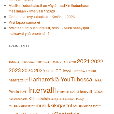
Musiikintiedonhaku.fi on väylä musiikin tiedonhaun
maailmaan • Intervalli 1/2026
Odotettuja levyuutuuksia • Kesäkuu 2026
Viisi tapaa sanoa ei
Nyljetään ne putipuhtaiksi, beibi! • Miksi pääsyliput
maksavat yhä enemmän?
AVAINSANAT
2021
2022
2019
1980-luku
2020
2010-luku
1970-luku
2018
2023
2024
2025
CD-levyt
2026
Gronow Pekka
Harharetkiä YouTubessa
haastattelut
Heikki
Intervalli
Poroila
Intervalli 2/2021
IAML
Intervalli 1/2023
Kirjastokaista
Kansalliskirjasto
laulaja-lauluntekijät
LP-levyt
musiikkikirjastot
musiikkiaineistot
Musiikkikirjastot.fi
Odotettuja