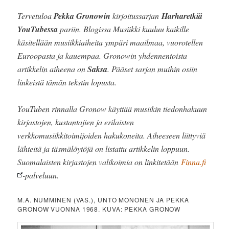
Tervetuloa
Pekka Gronowin
kirjoitussarjan
Harharetkiä
YouTubessa
pariin. Blogissa Musiikki kuuluu kaikille
käsitellään musiikkiaiheita ympäri maailmaa, vuorotellen
Euroopasta ja kauempaa. Gronowin yhdennentoista
artikkelin aiheena on
Saksa
. Pääset sarjan muihin osiin
linkeistä tämän tekstin lopusta.
YouTuben rinnalla Gronow käyttää musiikin tiedonhakuun
kirjastojen, kustantajien ja erilaisten
verkkomusiikkitoimijoiden hakukoneita. Aiheeseen liittyviä
lähteitä ja täsmälöytöjä on listattu artikkelin loppuun.
Suomalaisten kirjastojen valikoimia on linkitetään
Finna.fi
-palveluun.
M.A. NUMMINEN (VAS.), UNTO MONONEN JA PEKKA
GRONOW VUONNA 1968. KUVA: PEKKA GRONOW