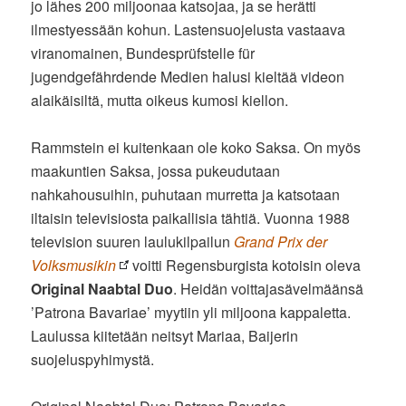
jo lähes 200 miljoonaa katsojaa, ja se herätti
ilmestyessään kohun. Lastensuojelusta vastaava
viranomainen, Bundesprüfstelle für
jugendgefährdende Medien halusi kieltää videon
alaikäisiltä, mutta oikeus kumosi kiellon.
Rammstein ei kuitenkaan ole koko Saksa. On myös
maakuntien Saksa, jossa pukeudutaan
nahkahousuihin, puhutaan murretta ja katsotaan
iltaisin televisiosta paikallisia tähtiä. Vuonna 1988
television suuren laulukilpailun
Grand Prix der
Volksmusikin
voitti Regensburgista kotoisin oleva
Original Naabtal Duo
. Heidän voittajasävelmäänsä
’Patrona Bavariae’ myytiin yli miljoona kappaletta.
Laulussa kiitetään neitsyt Mariaa, Baijerin
suojeluspyhimystä.