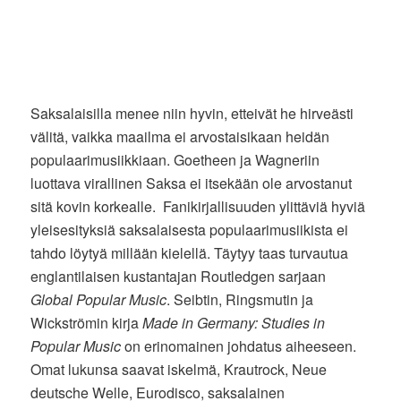
Saksalaisilla menee niin hyvin, etteivät he hirveästi
välitä, vaikka maailma ei arvostaisikaan heidän
populaarimusiikkiaan. Goetheen ja Wagneriin
luottava virallinen Saksa ei itsekään ole arvostanut
sitä kovin korkealle. Fanikirjallisuuden ylittäviä hyviä
yleisesityksiä saksalaisesta populaarimusiikista ei
tahdo löytyä millään kielellä. Täytyy taas turvautua
englantilaisen kustantajan Routledgen sarjaan
Global Popular Music
. Seibtin, Ringsmutin ja
Wickströmin kirja
Made in Germany: Studies in
Popular Music
on erinomainen johdatus aiheeseen.
Omat lukunsa saavat iskelmä, Krautrock, Neue
deutsche Welle, Eurodisco, saksalainen