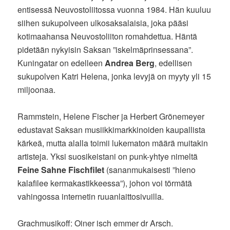
entisessä Neuvostoliitossa vuonna 1984. Hän kuuluu
siihen sukupolveen ulkosaksalaisia, joka pääsi
kotimaahansa Neuvostoliiton romahdettua. Häntä
pidetään nykyisin Saksan ”iskelmäprinsessana”.
Kuningatar on edelleen
Andrea Berg
, edellisen
sukupolven Katri Helena, jonka levyjä on myyty yli 15
miljoonaa.
Rammstein, Helene Fischer ja Herbert Grönemeyer
edustavat Saksan musiikkimarkkinoiden kaupallista
kärkeä, mutta alalla toimii lukematon määrä muitakin
artisteja. Yksi suosikeistani on punk-yhtye nimeltä
Feine Sahne Fischfilet
(sananmukaisesti ”hieno
kalafilee kermakastikkeessa”), johon voi törmätä
vahingossa internetin ruuanlaittosivuilla.
Grachmusikoff: Oiner isch emmer dr Arsch.