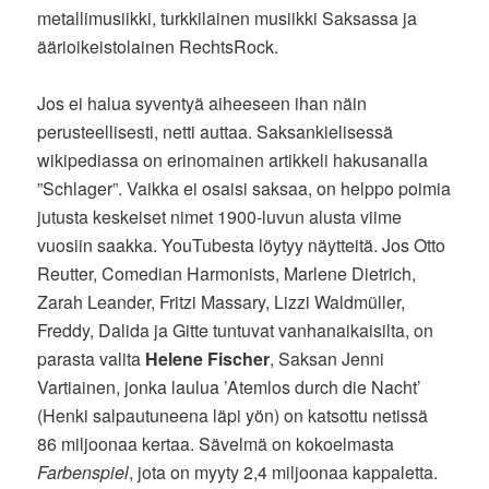
metallimusiikki, turkkilainen musiikki Saksassa ja
äärioikeistolainen RechtsRock.
Jos ei halua syventyä aiheeseen ihan näin
perusteellisesti, netti auttaa. Saksankielisessä
wikipediassa on erinomainen artikkeli hakusanalla
”Schlager”. Vaikka ei osaisi saksaa, on helppo poimia
jutusta keskeiset nimet 1900-luvun alusta viime
vuosiin saakka. YouTubesta löytyy näytteitä. Jos Otto
Reutter, Comedian Harmonists, Marlene Dietrich,
Zarah Leander, Fritzi Massary, Lizzi Waldmüller,
Freddy, Dalida ja Gitte tuntuvat vanhanaikaisilta, on
parasta valita
Helene Fischer
, Saksan Jenni
Vartiainen, jonka laulua ’Atemlos durch die Nacht’
(Henki salpautuneena läpi yön) on katsottu netissä
86 miljoonaa kertaa. Sävelmä on kokoelmasta
Farbenspiel
, jota on myyty 2,4 miljoonaa kappaletta.