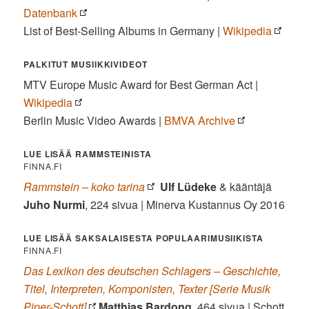
Datenbank
List of Best-Selling Albums in Germany |
Wikipedia
PALKITUT MUSIIKKIVIDEOT
MTV Europe Music Award for Best German Act |
Wikipedia
Berlin Music Video Awards |
BMVA Archive
LUE LISÄÄ RAMMSTEINISTA
FINNA.FI
Rammstein – koko tarina
Ulf Lüdeke
& kääntäjä
Juho Nurmi
, 224 sivua | Minerva Kustannus Oy 2016
LUE LISÄÄ SAKSALAISESTA POPULAARIMUSIIKISTA
FINNA.FI
Das Lexikon des deutschen Schlagers – Geschichte,
Titel, Interpreten, Komponisten, Texter [Serie Musik
Piper-Schott]
Matthias Bardong
, 464 sivua | Schott