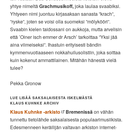
yhtye nimeltä
Grachmusikoff,
joka laulaa svaabiksi.
Yhtyeen nimi juontuu kirjasaksan sanasta ”krach”,
”ryske”, joten se voisi olla suomeksi ”mölykööri”.
Svaabin kielen taidossani on aukkoja, mutta arvelisin
että ’Oiner isch emmer dr Arsch’ tarkoittaa ”Yksi jää
aina viimeiseksi”. Ihastuin erityisesti bändin
kymmenvuotiaaseen nokkahuilusolistiin, joka soittaa
kuin kokenut ammattilainen. Mitähän hänestä vielä
tulee?
Pekka Gronow
LUE LISÄÄ SAKSALAISESTA ISKELMÄSTÄ
KLAUS KUHNKE ARCHIV
Klaus Kuhnke -arkisto
Bremenissä
on vähän
tunnettu tietolähde saksalaisesta populaarimusiikista.
Edesmenneen keräilijän valtavan arkiston internet-