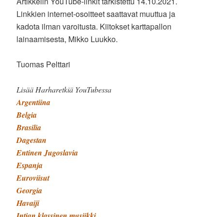
Artikkelin YouTube-linkit tarkistettu 14.10.2021.
Linkkien internet-osoitteet saattavat muuttua ja
kadota ilman varoitusta. Kiitokset karttapallon
lainaamisesta, Mikko Luukko.
Tuomas Pelttari
Lisää Harharetkiä YouTubessa
Argentiina
Belgia
Brasilia
Dagestan
Entinen Jugoslavia
Espanja
Euroviisut
Georgia
Havaiji
Intian klassinen musiikki