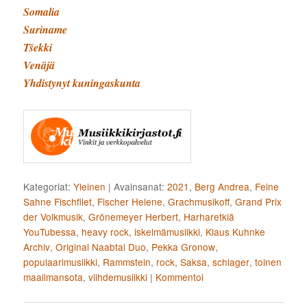
Somalia
Suriname
Tšekki
Venäjä
Yhdistynyt kuningaskunta
Kategoriat:
Yleinen
|
Avainsanat:
2021
,
Berg Andrea
,
Feine
Sahne Fischfilet
,
Fischer Helene
,
Grachmusikoff
,
Grand Prix
der Volkmusik
,
Grönemeyer Herbert
,
Harharetkiä
YouTubessa
,
heavy rock
,
iskelmämusiikki
,
Klaus Kuhnke
Archiv
,
Original Naabtal Duo
,
Pekka Gronow
,
populaarimusiikki
,
Rammstein
,
rock
,
Saksa
,
schlager
,
toinen
maailmansota
,
viihdemusiikki
|
Kommentoi