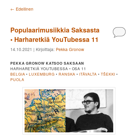
Artikkelien selaus
←
Edellinen
Populaarimusiikkia Saksasta
Kommen
• Harharetkiä YouTubessa 11
14.10.2021
| Kirjoittaja:
Pekka Gronow
PEKKA GRONOW KATSOO SAKSAAN
HARHARETKIÄ YOUTUBESSA • OSA 11
BELGIA
•
LUXEMBURG
•
RANSKA
•
ITÄVALTA
•
TŠEKKI
•
PUOLA