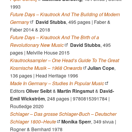
1993
Future Days – Krautrock And The Building of Modern
Germany
David Stubbs
, 495 pages | Faber &
Faber 2014 & 2018
Future Days – Krautrock And The Birth of a
Revolutionary New Music
David Stubbs
, 495
pages | Melville House 2015
Krautrocksampler – One Head’s Guide To The Great
Kosmische Musik – 1968 Onwards
Julian Cope
,
136 pages | Head Heritage 1996
Made In Germany – Studies In Popular Music
Editors
Oliver Seibt
&
Martin Ringsmut
&
David-
Emil Wickström
, 248 pages | 9780815391784 |
Routledge 2020
Schlager – Das grosse Schlager-Buch – Deutscher
Schlager 1800–Heute
Monika Sperr
, 349 sivua |
Rogner & Bernhard 1978