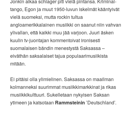
Jonkin aikaa schlager piti vielä pintansa. Kriminal-
tango, Egon ja muut 1950-luvun iskelmät kääntyivät
vielä suomeksi, mutta rockin tultua
angloamerikkalainen musiikki on saanut niin vahvan
ylivallan, että kaikki muu jää varjoon. Juuri äsken
kuulin tv-juontajan kommentoivat ironisesti
suomalaisen bändin menestystä Saksassa –
eiväthän saksalaiset tajua populaarimusiikista
mitään.
Ei pitäisi olla ylimielinen. Saksassa on maailman
kolmanneksi suurimmat musiikkimarkkinat ja rikas
musiikkikulttuuri. Sukelletaan nykyisen Saksan
ytimeen ja katsotaan
Rammsteinin
’Deutschland’.