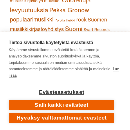
musiikkikirjastotyö
muusikot
levyuutuuksia
Pekka Gronow
populaarimusiikki
rock
Suomen
Poroila Heikki
Suomi
musiikkikirjastoyhdistys
Svart Records
säveltäjät
tiedonhaku
Tuomas Pelttari
Turku
Turun kaupunginkirjasto
Tietoa sivustolla käytetyistä evästeistä
äänitteet
Yhdysvallat
Käytämme sivustollamme evästeitä kerätäksemme ja
analysoidaksemme sivuston suorituskykyä ja käyttöä,
UUSIMMAT KOMMENTIT
tarjotaksemme sosiaalisen median ominaisuuksia sekä
Kirjastonkäyttäjä
:
Kaisa Hypén – kirjastotyössä jo vuodesta
parantaaksemme ja räätälöidäksemme sisältöä ja mainoksia.
Lue
1988 • Intervalli 1/2026
lisää
Michael monroe
:
Spotifysta puuttuvat levyt
Nimetön
:
Maksuton Varastokirjasto on peruspalvelua •
Intervalli 2/2025
Evästeasetukset
Tuomas Pelttari
:
Maksuton Varastokirjasto on peruspalvelua
• Intervalli 2/2025
Salli kaikki evästeet
Pekka G
:
Äänilevy ei ole kuollut • Intervalli 2/2025
Hyväksy välttämättömät evästeet
ARKISTOT