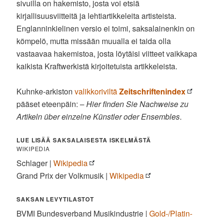
sivuilla on hakemisto, josta voi etsiä
kirjallisuusviitteitä ja lehtiartikkeleita artisteista.
Englanninkielinen versio ei toimi, saksalainenkin on
kömpelö, mutta missään muualla ei taida olla
vastaavaa hakemistoa, josta löytäisi viitteet vaikkapa
kaikista Kraftwerkistä kirjoitetuista artikkeleista.
Kuhnke-arkiston
valikkoriviltä
Zeitschriftenindex
pääset eteenpäin: –
Hier finden Sie Nachweise zu
Artikeln über einzelne Künstler oder Ensembles
.
LUE LISÄÄ SAKSALAISESTA ISKELMÄSTÄ
WIKIPEDIA
Schlager |
Wikipedia
Grand Prix der Volkmusik |
Wikipedia
SAKSAN LEVYTILASTOT
BVMI Bundesverband Musikindustrie |
Gold-/Platin-