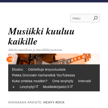
Haku
Musiikki kuuluu
kaikille
Aiheita musiikista ja musiikkikirjastoista
Päävalikko
Etusivu
Odotettuja levyuutuuksia
Pekka Gronowin harharetkiä YouTubessa
Kuka omistaa musiikin?
Oma levyhylly
Intervalli
Levyhyllyt
Musiikkikirjastot.fi
AVAINSANA-ARKISTO:
HEAVY ROCK