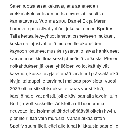
Sitten ruotsalaiset keksivät, että äänitteiden
verkkojakelu voidaan hoitaa myös laillisesti ja
kannattavasti. Vuonna 2006 Daniel Ek ja Martin
Lorenzon perustivat yhtiön, joka sai nimen
Spotify
.
Tällä kertaa levy-yhtiöt lähtivät bisnekseen mukaan,
koska ne tajusivat, että muuten tietokoneiden
käyttöön tottuneet musiikin ystävät olisivat hankkineet
saman musiikin ilmaiseksi pimeästä verkosta. Pienen
notkahduksen jälkeen yhtiöiden voitot kääntyivät
kasvuun, koska levyjä ei enää tarvinnut prässätä eikä
kivijalkakaupoille tarvinnut maksaa provisiota. Vuosi
2025 oli musiikkibisnekselle paras vuosi ikinä,
kärsijöinä olivat artistit, joille kävi samalla tavoin kuin
Bolt- ja Volt-kuskeille. Artisteilla oli huonommat
neuvottelijat. Isoimmat tähdet pärjäävät oikein hyvin,
pienille riittää vain murusia. Vähän aikaa sitten
Spotify suunnitteli, ettei alle tuhat klikkausta saaneille