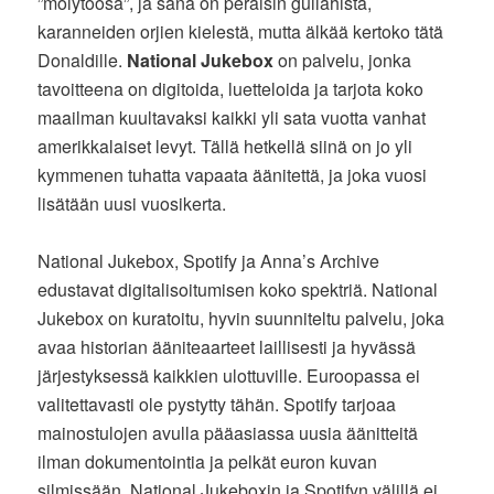
”mölytoosa”, ja sana on peräisin gullahista,
karanneiden orjien kielestä, mutta älkää kertoko tätä
Donaldille.
National Jukebox
on palvelu, jonka
tavoitteena on digitoida, luetteloida ja tarjota koko
maailman kuultavaksi kaikki yli sata vuotta vanhat
amerikkalaiset levyt. Tällä hetkellä siinä on jo yli
kymmenen tuhatta vapaata äänitettä, ja joka vuosi
lisätään uusi vuosikerta.
National Jukebox, Spotify ja Anna’s Archive
edustavat digitalisoitumisen koko spektriä. National
Jukebox on kuratoitu, hyvin suunniteltu palvelu, joka
avaa historian ääniteaarteet laillisesti ja hyvässä
järjestyksessä kaikkien ulottuville. Euroopassa ei
valitettavasti ole pystytty tähän. Spotify tarjoaa
mainostulojen avulla pääasiassa uusia äänitteitä
ilman dokumentointia ja pelkät euron kuvan
silmissään. National Jukeboxin ja Spotifyn välillä ei