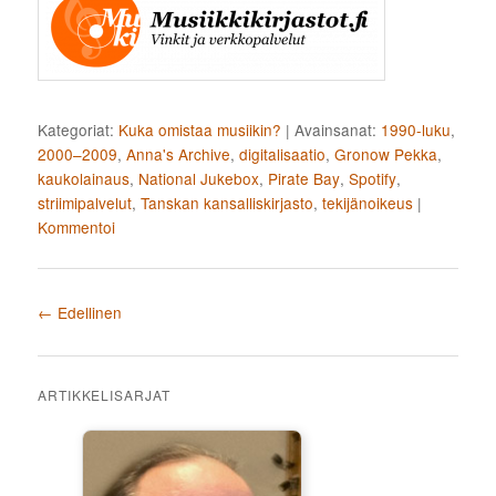
Kategoriat:
Kuka omistaa musiikin?
|
Avainsanat:
1990-luku
,
2000–2009
,
Anna's Archive
,
digitalisaatio
,
Gronow Pekka
,
kaukolainaus
,
National Jukebox
,
Pirate Bay
,
Spotify
,
striimipalvelut
,
Tanskan kansalliskirjasto
,
tekijänoikeus
|
Kommentoi
Artikkelien selaus
←
Edellinen
ARTIKKELISARJAT