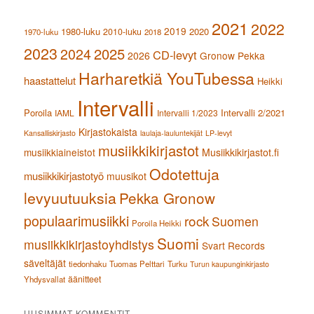
2021
2022
2019
1980-luku
2020
2010-luku
1970-luku
2018
2023
2024
2025
CD-levyt
2026
Gronow Pekka
Harharetkiä YouTubessa
haastattelut
Heikki
Intervalli
Poroila
Intervalli 2/2021
IAML
Intervalli 1/2023
Kirjastokaista
Kansalliskirjasto
laulaja-lauluntekijät
LP-levyt
musiikkikirjastot
musiikkiaineistot
Musiikkikirjastot.fi
Odotettuja
musiikkikirjastotyö
muusikot
levyuutuuksia
Pekka Gronow
populaarimusiikki
rock
Suomen
Poroila Heikki
Suomi
musiikkikirjastoyhdistys
Svart Records
säveltäjät
tiedonhaku
Tuomas Pelttari
Turku
Turun kaupunginkirjasto
äänitteet
Yhdysvallat
UUSIMMAT KOMMENTIT