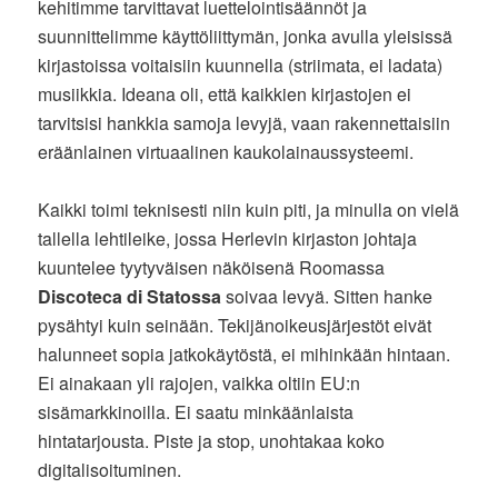
kehitimme tarvittavat luettelointisäännöt ja
suunnittelimme käyttöliittymän, jonka avulla yleisissä
kirjastoissa voitaisiin kuunnella (striimata, ei ladata)
musiikkia. Ideana oli, että kaikkien kirjastojen ei
tarvitsisi hankkia samoja levyjä, vaan rakennettaisiin
eräänlainen virtuaalinen kaukolainaussysteemi.
Kaikki toimi teknisesti niin kuin piti, ja minulla on vielä
tallella lehtileike, jossa Herlevin kirjaston johtaja
kuuntelee tyytyväisen näköisenä Roomassa
Discoteca di Statossa
soivaa levyä. Sitten hanke
pysähtyi kuin seinään. Tekijänoikeusjärjestöt eivät
halunneet sopia jatkokäytöstä, ei mihinkään hintaan.
Ei ainakaan yli rajojen, vaikka oltiin EU:n
sisämarkkinoilla. Ei saatu minkäänlaista
hintatarjousta. Piste ja stop, unohtakaa koko
digitalisoituminen.