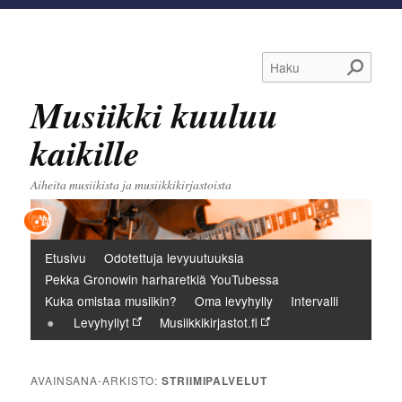
Haku
Musiikki kuuluu
kaikille
Aiheita musiikista ja musiikkikirjastoista
Päävalikko
Etusivu
Odotettuja levyuutuuksia
Pekka Gronowin harharetkiä YouTubessa
Kuka omistaa musiikin?
Oma levyhylly
Intervalli
Levyhyllyt
Musiikkikirjastot.fi
AVAINSANA-ARKISTO:
STRIIMIPALVELUT