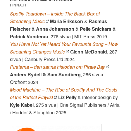
FINNA.FI
Spotify Teardown – Inside The Black Box of
Streaming Music
Maria Eriksson
&
Rasmus
Fleischer
&
Anna Johansson
&
Pelle Snickars
&
Patrick Vonderau
, 276 sivua | MIT Press 2019
You Have Not Yet Heard Your Favourite Song – How
Streaming Changes Music
Glenn McDonald
, 287
sivua | Canbury Press Ltd 2024
Piraterna – den sanna historien om Pirate Bay
Anders Rydell & Sam Sundberg
, 286 sivua |
Ordfront 2024
Mood Machine – The Rise of Spotify And The Costs
of the Perfect Playlist
Liz Pelly
& interior design by
Kyle Kabel
, 275 sivua | One Signal Publishers / Atria
/ Hodder & Stoughton 2025