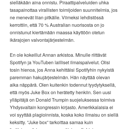
sielläkään aina onnistu. Piraattipalveluiden uhka
tasapainottaa virallisten toimijoiden suunnitelmia, jos
ne menevät liian pitkälle. Viimeksi lehdistössä
kerrottiin, että 70 % Australian nuorisosta on jo
onnistunut kiertämään maassa käyttöön otetun
ikärajojen valvontajärjestelmän.
En ole kokeillut Annan arkistoa. Minulle riittävät
Spotifyn ja YouTuben lailliset ilmaispalvelut. Olisi
tosin hienoa, jos Anna kehittäisi Spotifyhin nykyistä
paremman hakujärjestelmän. Hän näyttää olevan
aika näppärä. Olen kuitenkin todennut tyydytyksellä,
että myös Juke Box on herätetty henkiin. Sen uusi
ylläpitäjä on Donald Trumpin suojeluksessa toimiva
Yhdysvaltain kongressin kirjasto. Amerikkalaisia ei
voi syyttää plagioinnista, koska koko ilmaisu on siellä
keksitty. ”Juke box” tarkoittaa samaa kuin