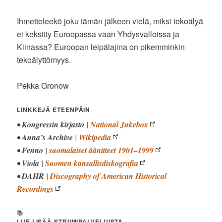
Ihmetteleekö joku tämän jälkeen vielä, miksi tekoälyä
ei keksitty Euroopassa vaan Yhdysvalloissa ja
Kiinassa? Euroopan leipälajina on pikemminkin
tekoälyttömyys.
Pekka Gronow
LINKKEJÄ ETEENPÄIN
•
Kongressin kirjasto
|
National Jukebox
•
Anna’s Archive
|
Wikipedia
•
Fenno
|
suomalaiset äänitteet 1901–1999
•
Viola
|
Suomen kansallisdiskografia
•
DAHR
|
Discography of American Historical
Recordings
📚
LUE LISÄÄ STRIIMIPALVELUISTA