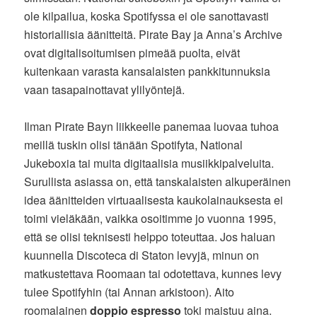
ole kilpailua, koska Spotifyssa ei ole sanottavasti
historiallisia äänitteitä. Pirate Bay ja Anna’s Archive
ovat digitalisoitumisen pimeää puolta, eivät
kuitenkaan varasta kansalaisten pankkitunnuksia
vaan tasapainottavat ylilyöntejä.
Ilman Pirate Bayn liikkeelle panemaa luovaa tuhoa
meillä tuskin olisi tänään Spotifyta, National
Jukeboxia tai muita digitaalisia musiikkipalveluita.
Surullista asiassa on, että tanskalaisten alkuperäinen
idea äänitteiden virtuaalisesta kaukolainauksesta ei
toimi vieläkään, vaikka osoitimme jo vuonna 1995,
että se olisi teknisesti helppo toteuttaa. Jos haluan
kuunnella Discoteca di Staton levyjä, minun on
matkustettava Roomaan tai odotettava, kunnes levy
tulee Spotifyhin (tai Annan arkistoon). Aito
roomalainen
doppio espresso
toki maistuu aina.