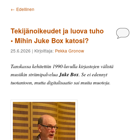
Artikkelien selaus
←
Edellinen
Tekijänoikeudet ja luova tuho
Kommen
• Mihin Juke Box katosi?
25.6.2026
| Kirjoittaja:
Pekka Gronow
Tanskassa kehitettiin 1990-luvulla kirjastojen välistä
musiikin striimipalvelua
Juke Box
. Se ei edennyt
tuotantoon, mutta digitalisaatio sai muita muotoja
.