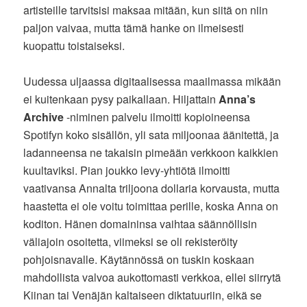
artisteille tarvitsisi maksaa mitään, kun siitä on niin
paljon vaivaa, mutta tämä hanke on ilmeisesti
kuopattu toistaiseksi.
Uudessa uljaassa digitaalisessa maailmassa mikään
ei kuitenkaan pysy paikallaan. Hiljattain
Anna’s
Archive
-niminen palvelu ilmoitti kopioineensa
Spotifyn koko sisällön, yli sata miljoonaa äänitettä, ja
ladanneensa ne takaisin pimeään verkkoon kaikkien
kuultaviksi. Pian joukko levy-yhtiötä ilmoitti
vaativansa Annalta triljoona dollaria korvausta, mutta
haastetta ei ole voitu toimittaa perille, koska Anna on
koditon. Hänen domaininsa vaihtaa säännöllisin
väliajoin osoitetta, viimeksi se oli rekisteröity
pohjoisnavalle. Käytännössä on tuskin koskaan
mahdollista valvoa aukottomasti verkkoa, ellei siirrytä
Kiinan tai Venäjän kaltaiseen diktatuuriin, eikä se