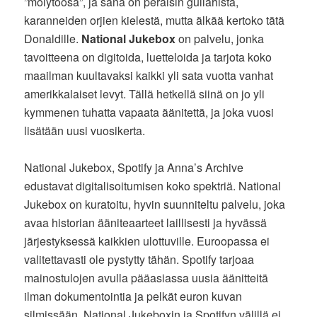
”mölytoosa”, ja sana on peräisin gullahista,
karanneiden orjien kielestä, mutta älkää kertoko tätä
Donaldille.
National Jukebox
on palvelu, jonka
tavoitteena on digitoida, luetteloida ja tarjota koko
maailman kuultavaksi kaikki yli sata vuotta vanhat
amerikkalaiset levyt. Tällä hetkellä siinä on jo yli
kymmenen tuhatta vapaata äänitettä, ja joka vuosi
lisätään uusi vuosikerta.
National Jukebox, Spotify ja Anna’s Archive
edustavat digitalisoitumisen koko spektriä. National
Jukebox on kuratoitu, hyvin suunniteltu palvelu, joka
avaa historian ääniteaarteet laillisesti ja hyvässä
järjestyksessä kaikkien ulottuville. Euroopassa ei
valitettavasti ole pystytty tähän. Spotify tarjoaa
mainostulojen avulla pääasiassa uusia äänitteitä
ilman dokumentointia ja pelkät euron kuvan
silmissään. National Jukeboxin ja Spotifyn välillä ei