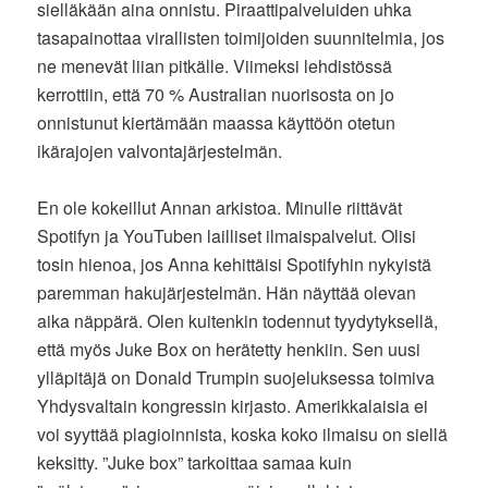
sielläkään aina onnistu. Piraattipalveluiden uhka
tasapainottaa virallisten toimijoiden suunnitelmia, jos
ne menevät liian pitkälle. Viimeksi lehdistössä
kerrottiin, että 70 % Australian nuorisosta on jo
onnistunut kiertämään maassa käyttöön otetun
ikärajojen valvontajärjestelmän.
En ole kokeillut Annan arkistoa. Minulle riittävät
Spotifyn ja YouTuben lailliset ilmaispalvelut. Olisi
tosin hienoa, jos Anna kehittäisi Spotifyhin nykyistä
paremman hakujärjestelmän. Hän näyttää olevan
aika näppärä. Olen kuitenkin todennut tyydytyksellä,
että myös Juke Box on herätetty henkiin. Sen uusi
ylläpitäjä on Donald Trumpin suojeluksessa toimiva
Yhdysvaltain kongressin kirjasto. Amerikkalaisia ei
voi syyttää plagioinnista, koska koko ilmaisu on siellä
keksitty. ”Juke box” tarkoittaa samaa kuin