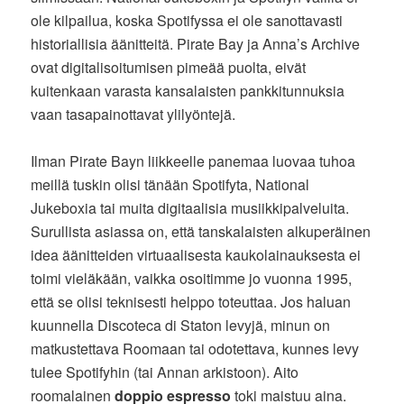
ole kilpailua, koska Spotifyssa ei ole sanottavasti
historiallisia äänitteitä. Pirate Bay ja Anna’s Archive
ovat digitalisoitumisen pimeää puolta, eivät
kuitenkaan varasta kansalaisten pankkitunnuksia
vaan tasapainottavat ylilyöntejä.
Ilman Pirate Bayn liikkeelle panemaa luovaa tuhoa
meillä tuskin olisi tänään Spotifyta, National
Jukeboxia tai muita digitaalisia musiikkipalveluita.
Surullista asiassa on, että tanskalaisten alkuperäinen
idea äänitteiden virtuaalisesta kaukolainauksesta ei
toimi vieläkään, vaikka osoitimme jo vuonna 1995,
että se olisi teknisesti helppo toteuttaa. Jos haluan
kuunnella Discoteca di Staton levyjä, minun on
matkustettava Roomaan tai odotettava, kunnes levy
tulee Spotifyhin (tai Annan arkistoon). Aito
roomalainen
doppio espresso
toki maistuu aina.