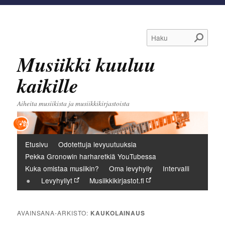
Haku
Musiikki kuuluu
kaikille
Aiheita musiikista ja musiikkikirjastoista
Päävalikko
Etusivu
Odotettuja levyuutuuksia
Pekka Gronowin harharetkiä YouTubessa
Kuka omistaa musiikin?
Oma levyhylly
Intervalli
Levyhyllyt
Musiikkikirjastot.fi
AVAINSANA-ARKISTO:
KAUKOLAINAUS