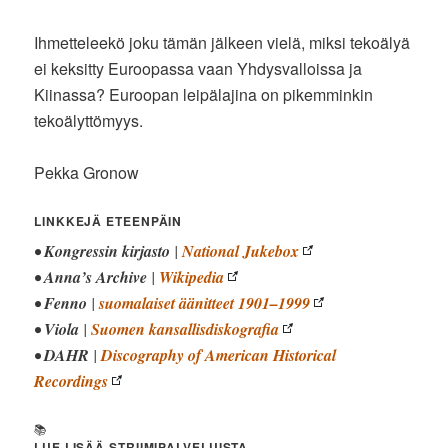
Ihmetteleekö joku tämän jälkeen vielä, miksi tekoälyä
ei keksitty Euroopassa vaan Yhdysvalloissa ja
Kiinassa? Euroopan leipälajina on pikemminkin
tekoälyttömyys.
Pekka Gronow
LINKKEJÄ ETEENPÄIN
•
Kongressin kirjasto
|
National Jukebox
•
Anna’s Archive
|
Wikipedia
•
Fenno
|
suomalaiset äänitteet 1901–1999
•
Viola
|
Suomen kansallisdiskografia
•
DAHR
|
Discography of American Historical
Recordings
📚
LUE LISÄÄ STRIIMIPALVELUISTA