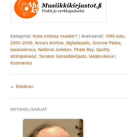
Kategoriat:
Kuka omistaa musiikin?
|
Avainsanat:
1990-luku
,
2000–2009
,
Anna's Archive
,
digitalisaatio
,
Gronow Pekka
,
kaukolainaus
,
National Jukebox
,
Pirate Bay
,
Spotify
,
striimipalvelut
,
Tanskan kansalliskirjasto
,
tekijänoikeus
|
Kommentoi
Artikkelien selaus
←
Edellinen
ARTIKKELISARJAT