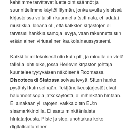
kehitimme tarvittavat luettelointisäännöt ja
suunnittelimme käyttöliittymän, jonka avulla yleisissä
kirjastoissa voitaisiin kuunnella (striimata, ei ladata)
musiikkia. Ideana oli, että kaikkien kirjastojen ei
tarvitsisi hankkia samoja levyjä, vaan rakennettaisiin
eräänlainen virtuaalinen kaukolainaussysteemi.
Kaikki toimi teknisesti niin kuin piti, ja minulla on vielä
tallella lehtileike, jossa Herlevin kirjaston johtaja
kuuntelee tyytyväisen näköisenä Roomassa
Discoteca di Statossa
soivaa levyä. Sitten hanke
pysähtyi kuin seinään. Tekijänoikeusjärjestöt eivät
halunneet sopia jatkokäytöstä, ei mihinkään hintaan.
Ei ainakaan yli rajojen, vaikka oltiin EU:n
sisämarkkinoilla. Ei saatu minkäänlaista
hintatarjousta. Piste ja stop, unohtakaa koko
digitalisoituminen.