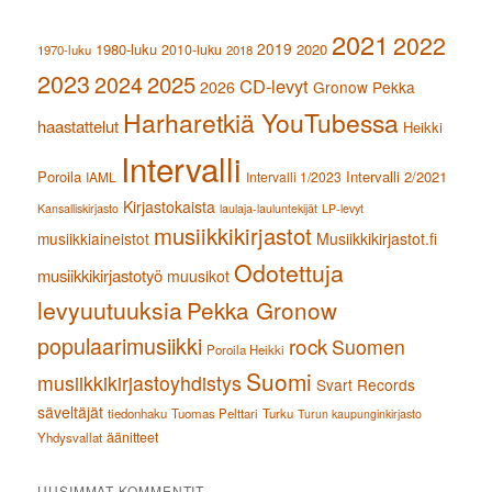
2021
2022
2019
1980-luku
2020
2010-luku
1970-luku
2018
2023
2024
2025
CD-levyt
2026
Gronow Pekka
Harharetkiä YouTubessa
haastattelut
Heikki
Intervalli
Poroila
Intervalli 2/2021
IAML
Intervalli 1/2023
Kirjastokaista
Kansalliskirjasto
laulaja-lauluntekijät
LP-levyt
musiikkikirjastot
musiikkiaineistot
Musiikkikirjastot.fi
Odotettuja
musiikkikirjastotyö
muusikot
levyuutuuksia
Pekka Gronow
populaarimusiikki
rock
Suomen
Poroila Heikki
Suomi
musiikkikirjastoyhdistys
Svart Records
säveltäjät
tiedonhaku
Tuomas Pelttari
Turku
Turun kaupunginkirjasto
äänitteet
Yhdysvallat
UUSIMMAT KOMMENTIT