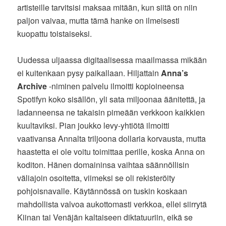
artisteille tarvitsisi maksaa mitään, kun siitä on niin
paljon vaivaa, mutta tämä hanke on ilmeisesti
kuopattu toistaiseksi.
Uudessa uljaassa digitaalisessa maailmassa mikään
ei kuitenkaan pysy paikallaan. Hiljattain
Anna’s
Archive
-niminen palvelu ilmoitti kopioineensa
Spotifyn koko sisällön, yli sata miljoonaa äänitettä, ja
ladanneensa ne takaisin pimeään verkkoon kaikkien
kuultaviksi. Pian joukko levy-yhtiötä ilmoitti
vaativansa Annalta triljoona dollaria korvausta, mutta
haastetta ei ole voitu toimittaa perille, koska Anna on
koditon. Hänen domaininsa vaihtaa säännöllisin
väliajoin osoitetta, viimeksi se oli rekisteröity
pohjoisnavalle. Käytännössä on tuskin koskaan
mahdollista valvoa aukottomasti verkkoa, ellei siirrytä
Kiinan tai Venäjän kaltaiseen diktatuuriin, eikä se