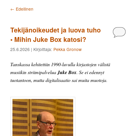
Artikkelien selaus
←
Edellinen
Tekijänoikeudet ja luova tuho
Kommen
• Mihin Juke Box katosi?
25.6.2026
| Kirjoittaja:
Pekka Gronow
Tanskassa kehitettiin 1990-luvulla kirjastojen välistä
musiikin striimipalvelua
Juke Box
. Se ei edennyt
tuotantoon, mutta digitalisaatio sai muita muotoja
.