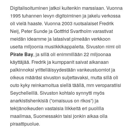
Digitalisoituminen jatkoi kuitenkin marssiaan. Vuonna
1995 tuhannen levyn digitoiminen ja jakelu verkossa
oli vielä haaste. Vuonna 2003 ruotsalaiset Fredrik
Neij, Peter Sunde ja Gottfrid Svartholm varastivat
meidän ideamme ja latasivat pimeään verkkoon
useita miljoonia musiikkikappaleita. Sivuston nimi oli
Pirate Bay
, ja sillä oli enimmillään 22 miljoonaa
käyttäjää. Fredrik ja kumppanit saivat aikanaan
palkinnoksi yritteliäisyydestään vankeustuomiot ja
oikeus määräsi sivuston suljettavaksi, mutta sillä oli
outo kyky reinkarnoitua siellä täällä, mm veroparatiisi
Seychelleillä. Sivuston kohtalo synnytti myös
anarkistishenkisiä (”omaisuus on rikos”) ja
tekijänoikeuden vastaisia liikkeitä eri puolilla
maailmaa, Suomessakin taisi jonkin aikaa olla
piraattipuolue.