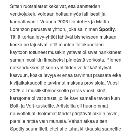
Sitten ruotsalaiset keksivät, että äänitteiden
verkkojakelu voidaan hoitaa myös laillisesti ja
kannattavasti. Vuonna 2006 Daniel Ek ja Martin
Lorenzon perustivat yhtiön, joka sai nimen
Spotify
.
Tällä kertaa levy-yhtiöt lähtivät bisnekseen mukaan,
koska ne tajusivat, että muuten tietokoneiden
käyttöön tottuneet musiikin ystävät olisivat hankkineet
saman musiikin ilmaiseksi pimeästä verkosta. Pienen
notkahduksen jälkeen yhtiöiden voitot kääntyivät
kasvuun, koska levyjä ei enää tarvinnut prässätä eikä
kivijalkakaupoille tarvinnut maksaa provisiota. Vuosi
2025 oli musiikkibisnekselle paras vuosi ikinä,
kärsijöinä olivat artistit, joille kävi samalla tavoin kuin
Bolt- ja Volt-kuskeille. Artisteilla oli huonommat
neuvottelijat. Isoimmat tähdet pärjäävät oikein hyvin,
pienille riittää vain murusia. Vähän aikaa sitten
Spotify suunnitteli, ettei alle tuhat klikkausta saaneille