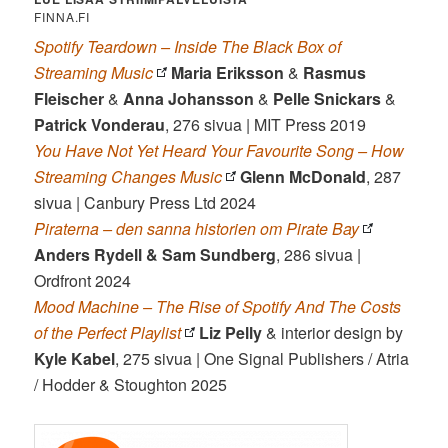
FINNA.FI
Spotify Teardown – Inside The Black Box of
Streaming Music
Maria Eriksson
&
Rasmus
Fleischer
&
Anna Johansson
&
Pelle Snickars
&
Patrick Vonderau
, 276 sivua | MIT Press 2019
You Have Not Yet Heard Your Favourite Song – How
Streaming Changes Music
Glenn McDonald
, 287
sivua | Canbury Press Ltd 2024
Piraterna – den sanna historien om Pirate Bay
Anders Rydell & Sam Sundberg
, 286 sivua |
Ordfront 2024
Mood Machine – The Rise of Spotify And The Costs
of the Perfect Playlist
Liz Pelly
& interior design by
Kyle Kabel
, 275 sivua | One Signal Publishers / Atria
/ Hodder & Stoughton 2025