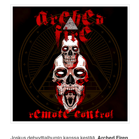
Joskus debyyttialbumin kanssa kestää.
Arched Firen