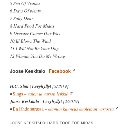
5 Sea Of Visions
6 Days Of plenty
7 Sally Dear
8 Hard Food For Midas
9 Disaster Comes Our Way
10 Ill Blows The Wind
11 I Will Not Be Your Dog
12 Woman You Do Me Wrong
Joose Keskitalo
|
Facebook
H.C. Slim
|
Levyhyllyt
[5/2019]
•
Sings
– valon ja varjon leikkiä
Joose Keskitalo
|
Levyhyllyt
[2/2019]
•
En lähde surussa
– elämän kauneus kuoleman varjossa
JOOSE KESKITALO: HARD FOOD FOR MIDAS