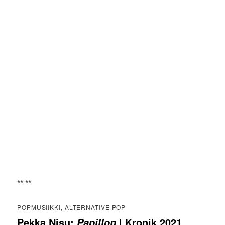
** **
POPMUSIIKKI, ALTERNATIVE POP
Pekka Nisu:
| Kronik 2021
Papillon