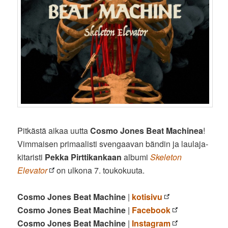
Pitkästä aikaa uutta
Cosmo Jones Beat Machinea
!
Vimmaisen primaalisti svengaavan bändin ja laulaja-
kitaristi
Pekka Pirttikankaan
albumi
Skeleton
Elevator
on ulkona 7. toukokuuta.
Cosmo Jones Beat Machine
|
kotisivu
Cosmo Jones Beat Machine
|
Facebook
Cosmo Jones Beat Machine
|
Instagram