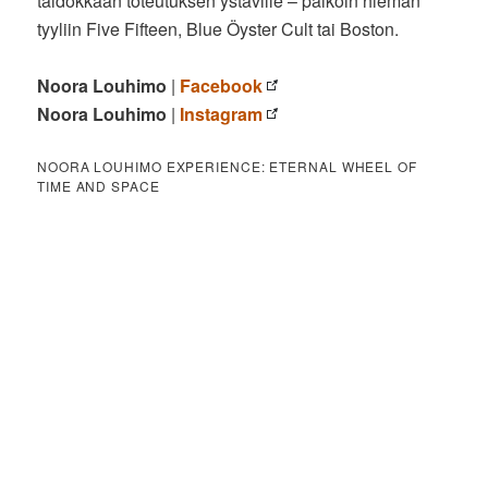
taidokkaan toteutuksen ystäville – paikoin hieman
tyyliin Five Fifteen, Blue Öyster Cult tai Boston.
Noora Louhimo
|
Facebook
Noora Louhimo
|
Instagram
NOORA LOUHIMO EXPERIENCE: ETERNAL WHEEL OF
TIME AND SPACE