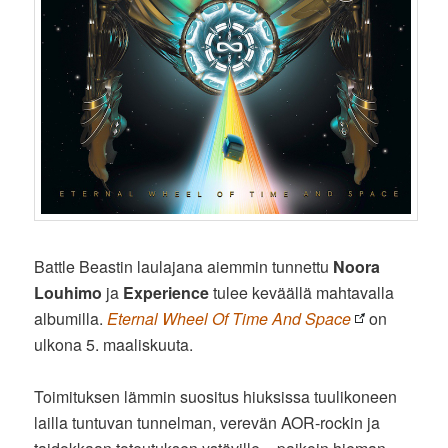
Battle Beastin laulajana aiemmin tunnettu
Noora
Louhimo
ja
Experience
tulee keväällä mahtavalla
albumilla.
Eternal Wheel Of Time And Space
on
ulkona 5. maaliskuuta.
Toimituksen lämmin suositus hiuksissa tuulikoneen
lailla tuntuvan tunnelman, verevän AOR-rockin ja