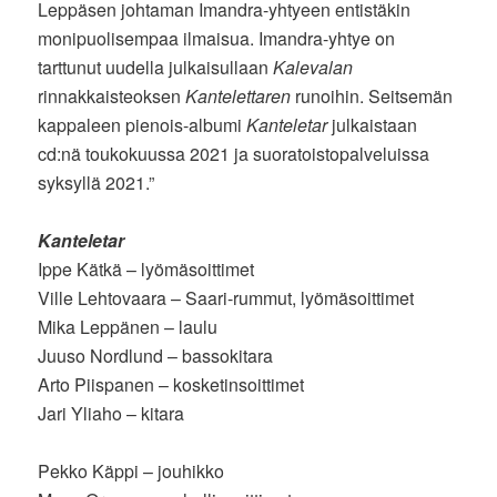
Leppäsen johtaman Imandra-yhtyeen entistäkin
monipuolisempaa ilmaisua. Imandra-yhtye on
tarttunut uudella julkaisullaan
Kalevalan
rinnakkaisteoksen
Kantelettaren
runoihin. Seitsemän
kappaleen pienois-albumi
Kanteletar
julkaistaan
cd:nä toukokuussa 2021 ja suoratoistopalveluissa
syksyllä 2021.”
Kanteletar
Ippe Kätkä – lyömäsoittimet
Ville Lehtovaara – Saari-rummut, lyömäsoittimet
Mika Leppänen – laulu
Juuso Nordlund – bassokitara
Arto Piispanen – kosketinsoittimet
Jari Yliaho – kitara
Pekko Käppi – jouhikko