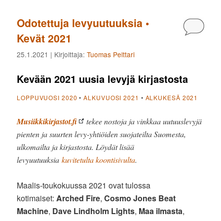
Odotettuja levyuutuuksia •
Kommen
Kevät 2021
25.1.2021
| Kirjoittaja:
Tuomas Pelttari
Kevään 2021 uusia levyjä kirjastosta
LOPPUVUOSI 2020
•
ALKUVUOSI 2021
•
ALKUKESÄ 2021
Musiikkikirjastot.fi
tekee nostoja ja vinkkaa uutuuslevyjä
pienten ja suurten levy-yhtiöiden suojateilta Suomesta,
ulkomailta ja kirjastosta. Löydät lisää
levyuutuuksia
kuvitetulta koontisivulta
.
Maalis-toukokuussa 2021 ovat tulossa
kotimaiset:
Arched Fire
,
Cosmo Jones Beat
Machine
,
Dave Lindholm Lights
,
Maa ilmasta
,