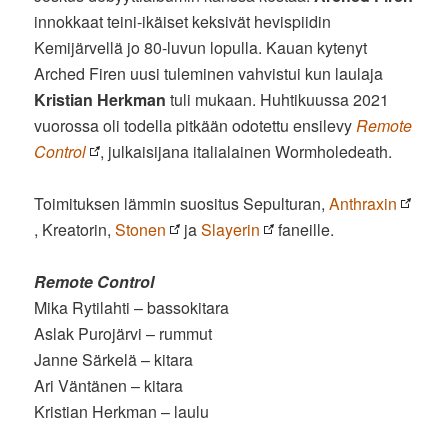
innokkaat teini-ikäiset keksivät hevispiidin
Kemijärvellä jo 80-luvun lopulla. Kauan kytenyt
Arched Firen uusi tuleminen vahvistui kun laulaja
Kristian Herkman
tuli mukaan. Huhtikuussa 2021
vuorossa oli todella pitkään odotettu ensilevy
Remote
Control
, julkaisijana italialainen Wormholedeath.
Toimituksen lämmin suositus Sepulturan,
Anthraxin
, Kreatorin,
Stonen
ja
Slayerin
faneille.
Remote Control
Mika Rytilahti – bassokitara
Aslak Purojärvi – rummut
Janne Särkelä – kitara
Ari Väntänen – kitara
Kristian Herkman – laulu