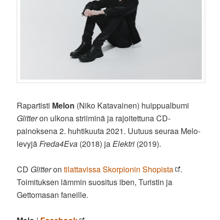
Rapartisti
Melon
(Niko Katavainen) huippualbumi
Glitter
on ulkona striiminä ja rajoitettuna CD-
painoksena 2. huhtikuuta 2021. Uutuus seuraa Melo-
levyjä
Freda4Eva
(2018) ja
Elektri
(2019).
CD
Glitter
on
tilattavissa Skorpionin Shopista
.
Toimituksen lämmin suositus iben, Turistin ja
Gettomasan faneille.