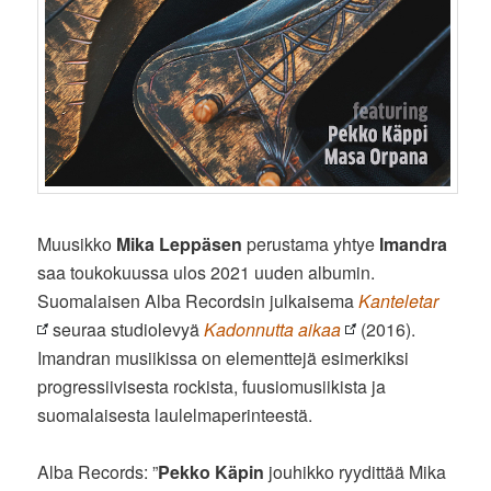
Muusikko
Mika Leppäsen
perustama yhtye
Imandra
saa toukokuussa ulos 2021 uuden albumin.
Suomalaisen Alba Recordsin julkaisema
Kanteletar
seuraa studiolevyä
Kadonnutta aikaa
(2016).
Imandran musiikissa on elementtejä esimerkiksi
progressiivisesta rockista, fuusiomusiikista ja
suomalaisesta laulelmaperinteestä.
Alba Records: ”
Pekko Käpin
jouhikko ryydittää Mika