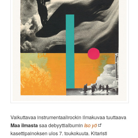
Vaikuttavaa instrumentaalirockin ilmakuvaa tuuttaava
Maa ilmasta
saa debyyttialbumin
Iso yö
kasettipainoksen ulos 7. toukokuuta. Kitaristi