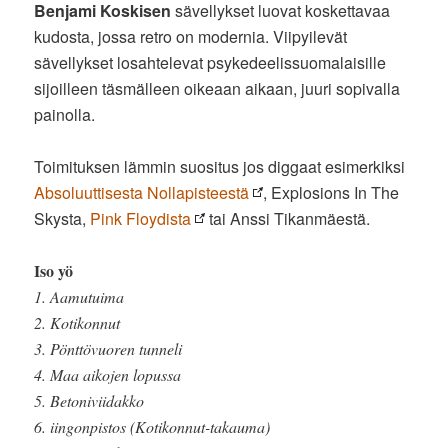
Benjami Koskisen
sävellykset luovat koskettavaa
kudosta, jossa retro on modernia. Viipyilevät
sävellykset losahtelevat psykedeelissuomalaisille
sijoilleen täsmälleen oikeaan aikaan, juuri sopivalla
painolla.
Toimituksen lämmin suositus jos diggaat esimerkiksi
Absoluuttisesta Nollapisteestä
, Explosions In The
Skysta,
Pink Floydista
tai Anssi Tikanmäestä.
Iso yö
1. Aamutuima
2. Kotikonnut
3. Pönttövuoren tunneli
4. Maa aikojen lopussa
5. Betoniviidakko
6. iingonpistos (Kotikonnut-takauma)