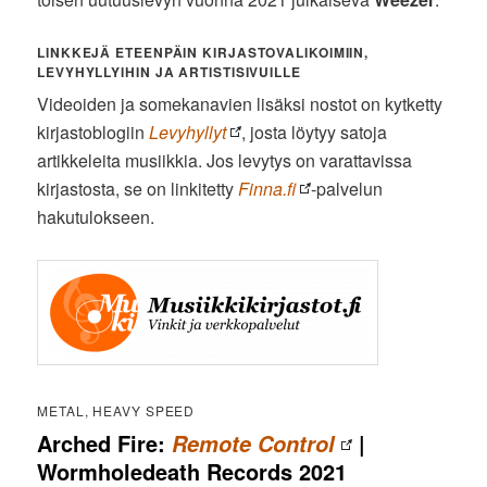
LINKKEJÄ ETEENPÄIN KIRJASTOVALIKOIMIIN,
LEVYHYLLYIHIN JA ARTISTISIVUILLE
Videoiden ja somekanavien lisäksi nostot on kytketty
kirjastoblogiin
Levyhyllyt
, josta löytyy satoja
artikkeleita musiikkia. Jos levytys on varattavissa
kirjastosta, se on linkitetty
Finna.fi
-palvelun
hakutulokseen.
METAL, HEAVY SPEED
Arched Fire:
|
Remote Control
Wormholedeath Records 2021