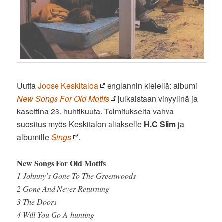
Uutta
Joose Keskitaloa
englannin kielellä: albumi
New Songs For Old Motifs
julkaistaan vinyylinä ja
kasettina 23. huhtikuuta. Toimitukselta vahva
suositus myös Keskitalon aliakselle
H.C Slim
ja
albumille
Sings
.
New Songs For Old Motifs
1 Johnny’s Gone To The Greenwoods
2 Gone And Never Returning
3 The Doors
4 Will You Go A-hunting