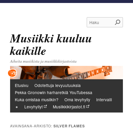
Haku
Musiikki kuuluu
kaikille
Aiheita musiikista ja musiikkikirjastoista
Päävalikko
Etusivu
Odotettuja levyuutuuksia
Pekka Gronowin harharetkiä YouTubessa
Kuka omistaa musiikin?
Oma levyhylly
Intervalli
Levyhyllyt
Musiikkikirjastot.fi
AVAINSANA-ARKISTO:
SILVER FLAMES