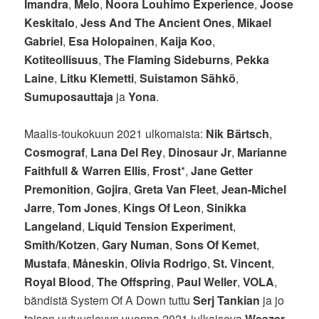
Imandra
,
Melo
,
Noora Louhimo Experience
,
Joose
Keskitalo
,
Jess And The Ancient Ones
,
Mikael
Gabriel
,
Esa Holopainen
,
Kaija Koo
,
Kotiteollisuus
,
The Flaming Sideburns
,
Pekka
Laine
,
Litku Klemetti
,
Suistamon Sähkö
,
Sumuposauttaja
ja
Yona
.
Maalis-toukokuun 2021 ulkomaista:
Nik Bärtsch
,
Cosmograf
,
Lana Del Rey
,
Dinosaur Jr
,
Marianne
Faithfull
&
Warren Ellis
,
Frost
*,
Jane Getter
Premonition
,
Gojira
,
Greta Van Fleet
,
Jean-Michel
Jarre
,
Tom Jones
,
Kings Of Leon
,
Sinikka
Langeland
,
Liquid Tension Experiment
,
Smith/Kotzen
,
Gary Numan
,
Sons Of Kemet
,
Mustafa
,
Måneskin
,
Olivia Rodrigo
,
St. Vincent
,
Royal Blood
,
The Offspring
,
Paul Weller
,
VOLA
,
bändistä System Of A Down tuttu
Serj Tankian
ja jo
toisen uutuuslevyn vuonna 2021 julkaiseva
Weezer
.