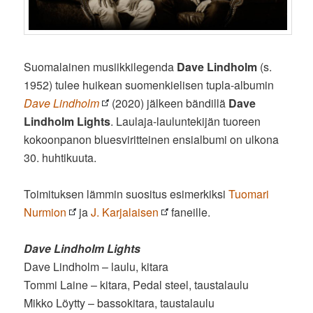
Suomalainen musiikkilegenda
Dave Lindholm
(s.
1952) tulee huikean suomenkielisen tupla-albumin
Dave Lindholm
(2020) jälkeen bändillä
Dave
Lindholm Lights
. Laulaja-lauluntekijän tuoreen
kokoonpanon bluesviritteinen ensialbumi on ulkona
30. huhtikuuta.
Toimituksen lämmin suositus esimerkiksi
Tuomari
Nurmion
ja
J. Karjalaisen
faneille.
Dave Lindholm Lights
Dave Lindholm – laulu, kitara
Tommi Laine – kitara, Pedal steel, taustalaulu
Mikko Löytty – bassokitara, taustalaulu