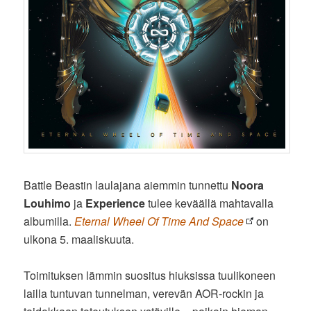
Battle Beastin laulajana aiemmin tunnettu
Noora
Louhimo
ja
Experience
tulee keväällä mahtavalla
albumilla.
Eternal Wheel Of Time And Space
on
ulkona 5. maaliskuuta.
Toimituksen lämmin suositus hiuksissa tuulikoneen
lailla tuntuvan tunnelman, verevän AOR-rockin ja