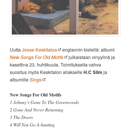
Uutta
Joose Keskitaloa
englannin kielellä: albumi
New Songs For Old Motifs
julkaistaan vinyylinä ja
kasettina 23. huhtikuuta. Toimitukselta vahva
suositus myös Keskitalon aliakselle
H.C Slim
ja
albumille
Sings
.
New Songs For Old Motifs
1 Johnny’s Gone To The Greenwoods
2 Gone And Never Returning
3 The Doors
4 Will You Go A-hunting