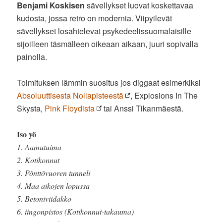
Benjami Koskisen
sävellykset luovat koskettavaa
kudosta, jossa retro on modernia. Viipyilevät
sävellykset losahtelevat psykedeelissuomalaisille
sijoilleen täsmälleen oikeaan aikaan, juuri sopivalla
painolla.
Toimituksen lämmin suositus jos diggaat esimerkiksi
Absoluuttisesta Nollapisteestä
, Explosions In The
Skysta,
Pink Floydista
tai Anssi Tikanmäestä.
Iso yö
1. Aamutuima
2. Kotikonnut
3. Pönttövuoren tunneli
4. Maa aikojen lopussa
5. Betoniviidakko
6. iingonpistos (Kotikonnut-takauma)