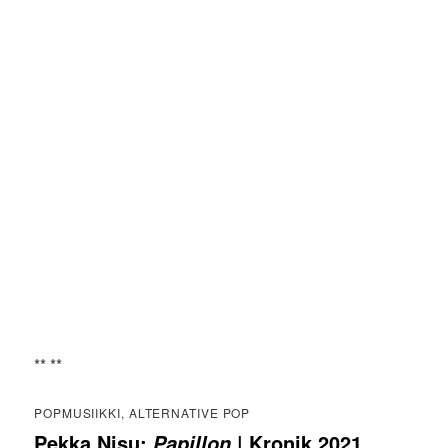
** **
POPMUSIIKKI, ALTERNATIVE POP
Pekka Nisu:
| Kronik 2021
Papillon