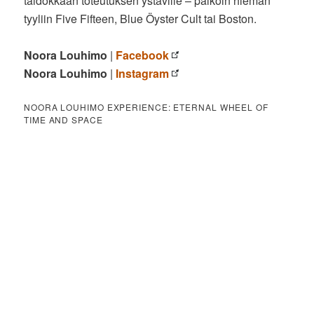
taidokkaan toteutuksen ystäville – paikoin hieman
tyyliin Five Fifteen, Blue Öyster Cult tai Boston.
Noora Louhimo
|
Facebook
Noora Louhimo
|
Instagram
NOORA LOUHIMO EXPERIENCE: ETERNAL WHEEL OF
TIME AND SPACE