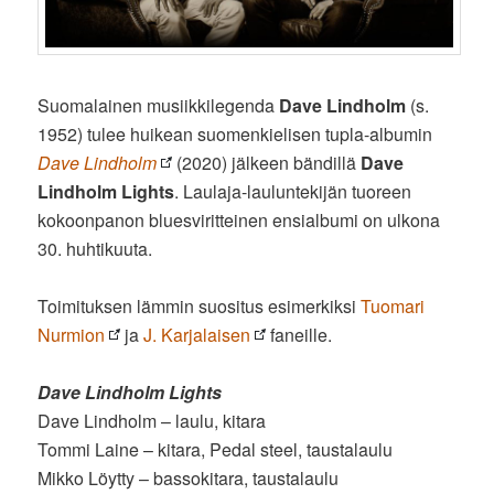
Suomalainen musiikkilegenda
Dave Lindholm
(s.
1952) tulee huikean suomenkielisen tupla-albumin
Dave Lindholm
(2020) jälkeen bändillä
Dave
Lindholm Lights
. Laulaja-lauluntekijän tuoreen
kokoonpanon bluesviritteinen ensialbumi on ulkona
30. huhtikuuta.
Toimituksen lämmin suositus esimerkiksi
Tuomari
Nurmion
ja
J. Karjalaisen
faneille.
Dave Lindholm Lights
Dave Lindholm – laulu, kitara
Tommi Laine – kitara, Pedal steel, taustalaulu
Mikko Löytty – bassokitara, taustalaulu