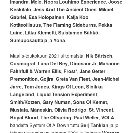
Imandra
,
Melo
,
Noora Louhimo Experience
,
Joose
Keskitalo
,
Jess And The Ancient Ones
,
Mikael
Gabriel
,
Esa Holopainen
,
Kaija Koo
,
Kotiteollisuus
,
The Flaming Sideburns
,
Pekka
Laine
,
Litku Klemetti
,
Suistamon Sähkö
,
Sumuposauttaja
ja
Yona
.
Maalis-toukokuun 2021 ulkomaista:
Nik Bärtsch
,
Cosmograf
,
Lana Del Rey
,
Dinosaur Jr
,
Marianne
Faithfull
&
Warren Ellis
,
Frost
*,
Jane Getter
Premonition
,
Gojira
,
Greta Van Fleet
,
Jean-Michel
Jarre
,
Tom Jones
,
Kings Of Leon
,
Sinikka
Langeland
,
Liquid Tension Experiment
,
Smith/Kotzen
,
Gary Numan
,
Sons Of Kemet
,
Mustafa
,
Måneskin
,
Olivia Rodrigo
,
St. Vincent
,
Royal Blood
,
The Offspring
,
Paul Weller
,
VOLA
,
bändistä System Of A Down tuttu
Serj Tankian
ja jo
toisen uutuuslevyn vuonna 2021 julkaiseva
Weezer
.