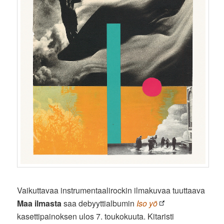
Vaikuttavaa instrumentaalirockin ilmakuvaa tuuttaava
Maa ilmasta
saa debyyttialbumin
Iso yö
kasettipainoksen ulos 7. toukokuuta. Kitaristi