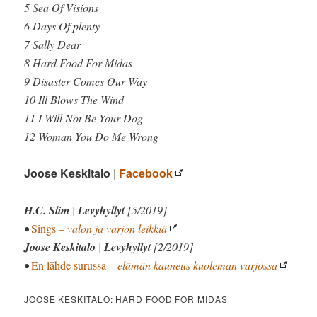
5 Sea Of Visions
6 Days Of plenty
7 Sally Dear
8 Hard Food For Midas
9 Disaster Comes Our Way
10 Ill Blows The Wind
11 I Will Not Be Your Dog
12 Woman You Do Me Wrong
Joose Keskitalo
|
Facebook
H.C. Slim
|
Levyhyllyt
[5/2019]
•
Sings
– valon ja varjon leikkiä
Joose Keskitalo
|
Levyhyllyt
[2/2019]
•
En lähde surussa
– elämän kauneus kuoleman varjossa
JOOSE KESKITALO: HARD FOOD FOR MIDAS