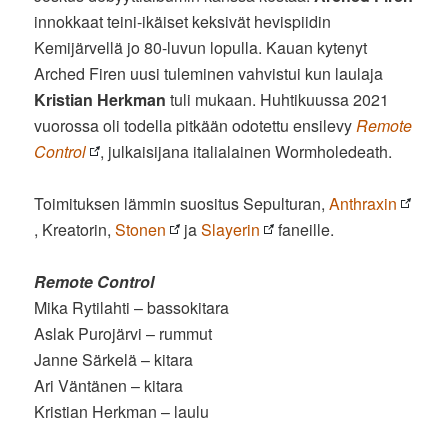
innokkaat teini-ikäiset keksivät hevispiidin
Kemijärvellä jo 80-luvun lopulla. Kauan kytenyt
Arched Firen uusi tuleminen vahvistui kun laulaja
Kristian Herkman
tuli mukaan. Huhtikuussa 2021
vuorossa oli todella pitkään odotettu ensilevy
Remote
Control
, julkaisijana italialainen Wormholedeath.
Toimituksen lämmin suositus Sepulturan,
Anthraxin
, Kreatorin,
Stonen
ja
Slayerin
faneille.
Remote Control
Mika Rytilahti – bassokitara
Aslak Purojärvi – rummut
Janne Särkelä – kitara
Ari Väntänen – kitara
Kristian Herkman – laulu