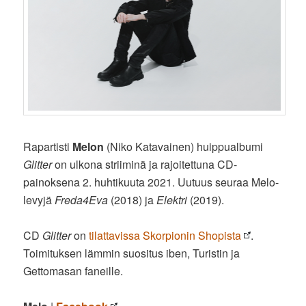
Rapartisti
Melon
(Niko Katavainen) huippualbumi
Glitter
on ulkona striiminä ja rajoitettuna CD-
painoksena 2. huhtikuuta 2021. Uutuus seuraa Melo-
levyjä
Freda4Eva
(2018) ja
Elektri
(2019).
CD
Glitter
on
tilattavissa Skorpionin Shopista
.
Toimituksen lämmin suositus iben, Turistin ja
Gettomasan faneille.