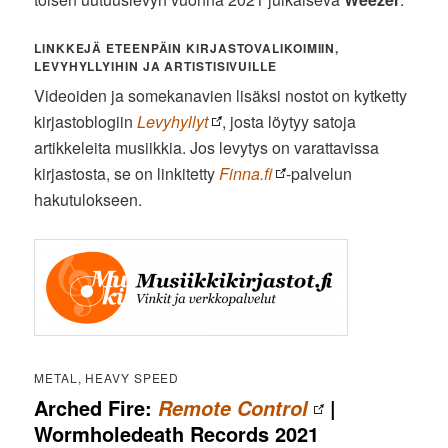
LINKKEJÄ ETEENPÄIN KIRJASTOVALIKOIMIIN,
LEVYHYLLYIHIN JA ARTISTISIVUILLE
Videoiden ja somekanavien lisäksi nostot on kytketty
kirjastoblogiin
Levyhyllyt
, josta löytyy satoja
artikkeleita musiikkia. Jos levytys on varattavissa
kirjastosta, se on linkitetty
Finna.fi
-palvelun
hakutulokseen.
METAL, HEAVY SPEED
Arched Fire:
|
Remote Control
Wormholedeath Records 2021