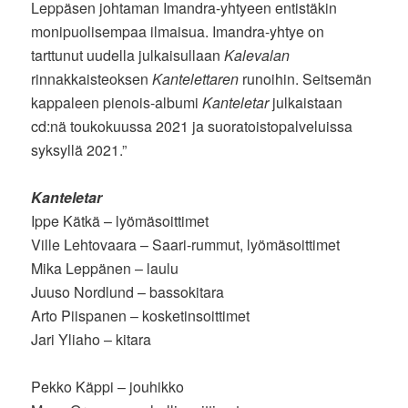
Leppäsen johtaman Imandra-yhtyeen entistäkin
monipuolisempaa ilmaisua. Imandra-yhtye on
tarttunut uudella julkaisullaan
Kalevalan
rinnakkaisteoksen
Kantelettaren
runoihin. Seitsemän
kappaleen pienois-albumi
Kanteletar
julkaistaan
cd:nä toukokuussa 2021 ja suoratoistopalveluissa
syksyllä 2021.”
Kanteletar
Ippe Kätkä – lyömäsoittimet
Ville Lehtovaara – Saari-rummut, lyömäsoittimet
Mika Leppänen – laulu
Juuso Nordlund – bassokitara
Arto Piispanen – kosketinsoittimet
Jari Yliaho – kitara
Pekko Käppi – jouhikko