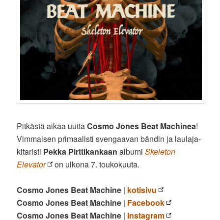
Pitkästä aikaa uutta
Cosmo Jones Beat Machinea
!
Vimmaisen primaalisti svengaavan bändin ja laulaja-
kitaristi
Pekka Pirttikankaan
albumi
Skeleton
Elevator
on ulkona 7. toukokuuta.
Cosmo Jones Beat Machine
|
kotisivu
Cosmo Jones Beat Machine
|
Facebook
Cosmo Jones Beat Machine
|
Instagram