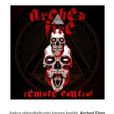
Joskus debyyttialbumin kanssa kestää.
Arched Firen