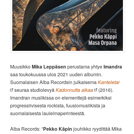
Muusikko
Mika Leppäsen
perustama yhtye
Imandra
saa toukokuussa ulos 2021 uuden albumin.
Suomalaisen Alba Recordsin julkaisema
Kanteletar
seuraa studiolevyä
Kadonnutta aikaa
(2016).
Imandran musiikissa on elementtejä esimerkiksi
progressiivisesta rockista, fuusiomusiikista ja
suomalaisesta laulelmaperinteestä.
Alba Records: ”
Pekko Käpin
jouhikko ryydittää Mika