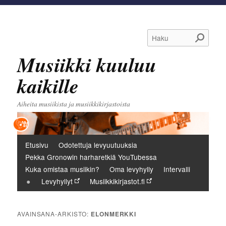
Haku
Musiikki kuuluu
kaikille
Aiheita musiikista ja musiikkikirjastoista
Päävalikko
Etusivu
Odotettuja levyuutuuksia
Pekka Gronowin harharetkiä YouTubessa
Kuka omistaa musiikin?
Oma levyhylly
Intervalli
Levyhyllyt
Musiikkikirjastot.fi
AVAINSANA-ARKISTO:
ELONMERKKI