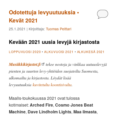
Odotettuja levyuutuuksia •
Kommen
Kevät 2021
25.1.2021
| Kirjoittaja:
Tuomas Pelttari
Kevään 2021 uusia levyjä kirjastosta
LOPPUVUOSI 2020
•
ALKUVUOSI 2021
•
ALKUKESÄ 2021
Musiikkikirjastot.fi
tekee nostoja ja vinkkaa uutuuslevyjä
pienten ja suurten levy-yhtiöiden suojateilta Suomesta,
ulkomailta ja kirjastosta. Löydät lisää
levyuutuuksia
kuvitetulta koontisivulta
.
Maalis-toukokuussa 2021 ovat tulossa
kotimaiset:
Arched Fire
,
Cosmo Jones Beat
Machine
,
Dave Lindholm Lights
,
Maa ilmasta
,