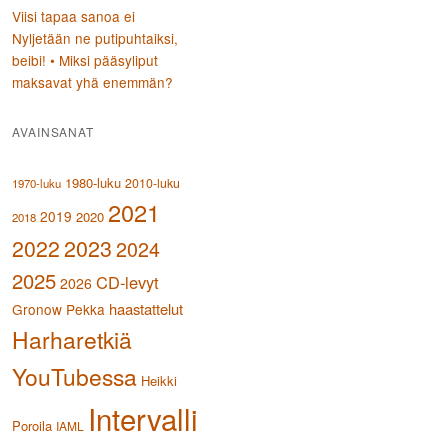
Viisi tapaa sanoa ei
Nyljetään ne putipuhtaiksi,
beibi! • Miksi pääsyliput
maksavat yhä enemmän?
AVAINSANAT
1980-luku
2010-luku
1970-luku
2021
2019
2020
2018
2023
2022
2024
2025
CD-levyt
2026
haastattelut
Gronow Pekka
Harharetkiä
YouTubessa
Heikki
Intervalli
Poroila
IAML