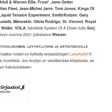
hfull
&
Warren Ellis
,
Frost
*,
Jane Getter
Van Fleet
,
Jean-Michel Jarre
,
Tom Jones
,
Kings Of
Liquid Tension Experiment
,
Smith/Kotzen
,
Gary
ustafa
,
Måneskin
,
Olivia Rodrigo
,
St. Vincent
,
Royal
 Weller
,
VOLA
, bändistä System Of A Down tuttu
Serj
slevyn vuonna 2021 julkaiseva
Weezer
.
OVALIKOIMIIN, LEVYHYLLYIHIN JA ARTISTISIVUILLE
säksi nostot on kytketty kirjastoblogiin
Levyhyllyt
,
ta musiikkia. Jos levytys on varattavissa kirjastosta, se
lun hakutulokseen.