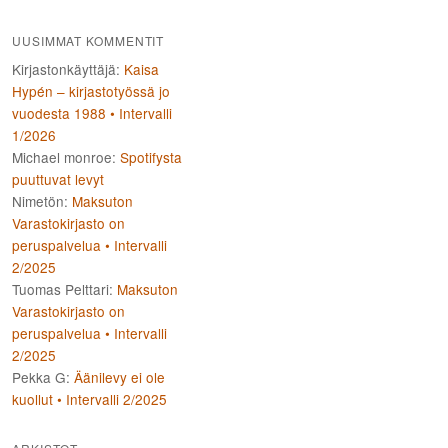
UUSIMMAT KOMMENTIT
Kirjastonkäyttäjä
:
Kaisa
Hypén – kirjastotyössä jo
vuodesta 1988 • Intervalli
1/2026
Michael monroe
:
Spotifysta
puuttuvat levyt
Nimetön
:
Maksuton
Varastokirjasto on
peruspalvelua • Intervalli
2/2025
Tuomas Pelttari
:
Maksuton
Varastokirjasto on
peruspalvelua • Intervalli
2/2025
Pekka G
:
Äänilevy ei ole
kuollut • Intervalli 2/2025