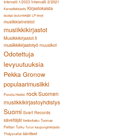
Intervalli 2/2021
Intervalli 1/2023
Kirjastokaista
Kansalliskirjasto
laulaja-lauluntekijät
LP-levyt
musiikkiaineistot
musiikkikirjastot
Musiikkikirjastot.fi
musiikkikirjastotyö
muusikot
Odotettuja
levyuutuuksia
Pekka Gronow
populaarimusiikki
rock
Suomen
Poroila Heikki
musiikkikirjastoyhdistys
Suomi
Svart Records
säveltäjät
tiedonhaku
Tuomas
Pelttari
Turku
Turun kaupunginkirjasto
äänitteet
Yhdysvallat