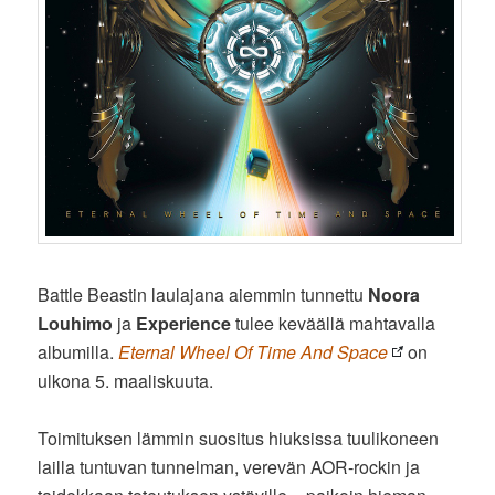
Battle Beastin laulajana aiemmin tunnettu
Noora
Louhimo
ja
Experience
tulee keväällä mahtavalla
albumilla.
Eternal Wheel Of Time And Space
on
ulkona 5. maaliskuuta.
Toimituksen lämmin suositus hiuksissa tuulikoneen
lailla tuntuvan tunnelman, verevän AOR-rockin ja