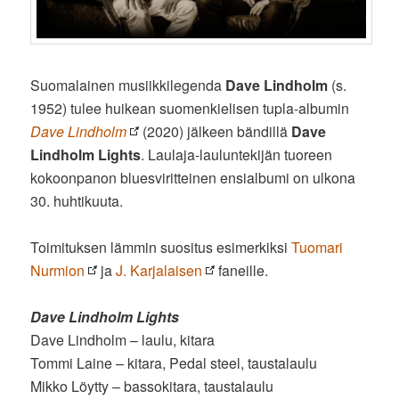
Suomalainen musiikkilegenda
Dave Lindholm
(s.
1952) tulee huikean suomenkielisen tupla-albumin
Dave Lindholm
(2020) jälkeen bändillä
Dave
Lindholm Lights
. Laulaja-lauluntekijän tuoreen
kokoonpanon bluesviritteinen ensialbumi on ulkona
30. huhtikuuta.
Toimituksen lämmin suositus esimerkiksi
Tuomari
Nurmion
ja
J. Karjalaisen
faneille.
Dave Lindholm Lights
Dave Lindholm – laulu, kitara
Tommi Laine – kitara, Pedal steel, taustalaulu
Mikko Löytty – bassokitara, taustalaulu