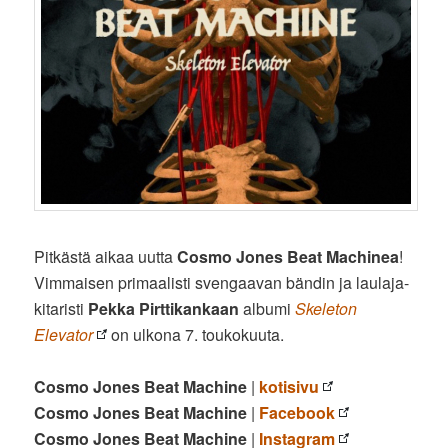
Pitkästä aikaa uutta
Cosmo Jones Beat Machinea
!
Vimmaisen primaalisti svengaavan bändin ja laulaja-
kitaristi
Pekka Pirttikankaan
albumi
Skeleton
Elevator
on ulkona 7. toukokuuta.
Cosmo Jones Beat Machine
|
kotisivu
Cosmo Jones Beat Machine
|
Facebook
Cosmo Jones Beat Machine
|
Instagram