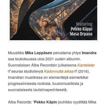
Muusikko
Mika Leppäsen
perustama yhtye
Imandra
saa toukokuussa ulos 2021 uuden albumin.
Suomalaisen Alba Recordsin julkaisema
Kanteletar
seuraa studiolevyä
Kadonnutta aikaa
(2016).
Imandran musiikissa on elementtejä esimerkiksi
progressiivisesta rockista, fuusiomusiikista ja
suomalaisesta laulelmaperinteestä.
Alba Records: ”
Pekko Käpin
jouhikko ryydittää Mika