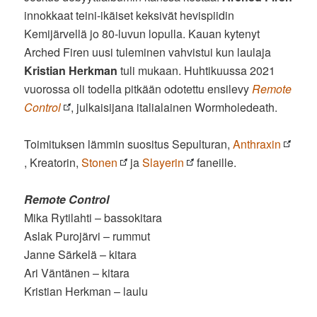
innokkaat teini-ikäiset keksivät hevispiidin
Kemijärvellä jo 80-luvun lopulla. Kauan kytenyt
Arched Firen uusi tuleminen vahvistui kun laulaja
Kristian Herkman
tuli mukaan. Huhtikuussa 2021
vuorossa oli todella pitkään odotettu ensilevy
Remote
Control
, julkaisijana italialainen Wormholedeath.
Toimituksen lämmin suositus Sepulturan,
Anthraxin
, Kreatorin,
Stonen
ja
Slayerin
faneille.
Remote Control
Mika Rytilahti – bassokitara
Aslak Purojärvi – rummut
Janne Särkelä – kitara
Ari Väntänen – kitara
Kristian Herkman – laulu