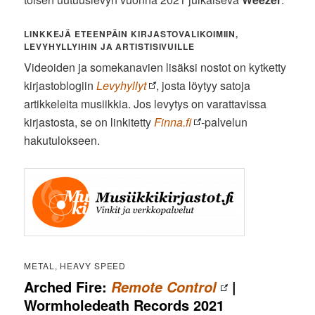
LINKKEJÄ ETEENPÄIN KIRJASTOVALIKOIMIIN,
LEVYHYLLYIHIN JA ARTISTISIVUILLE
Videoiden ja somekanavien lisäksi nostot on kytketty
kirjastoblogiin
Levyhyllyt
, josta löytyy satoja
artikkeleita musiikkia. Jos levytys on varattavissa
kirjastosta, se on linkitetty
Finna.fi
-palvelun
hakutulokseen.
METAL, HEAVY SPEED
Arched Fire:
|
Remote Control
Wormholedeath Records 2021