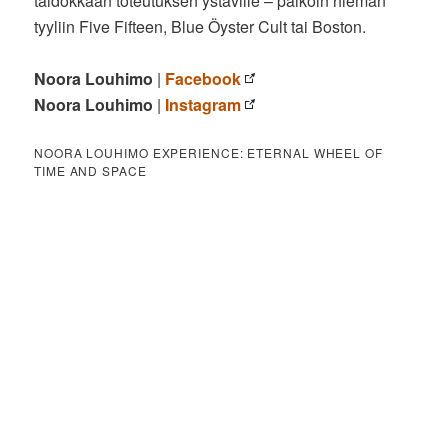
taidokkaan toteutuksen ystäville – paikoin hieman
tyyliin Five Fifteen, Blue Öyster Cult tai Boston.
Noora Louhimo
|
Facebook
Noora Louhimo
|
Instagram
NOORA LOUHIMO EXPERIENCE: ETERNAL WHEEL OF
TIME AND SPACE