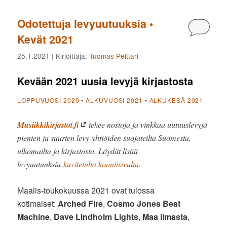
Odotettuja levyuutuuksia •
Kommen
Kevät 2021
25.1.2021
| Kirjoittaja:
Tuomas Pelttari
Kevään 2021 uusia levyjä kirjastosta
LOPPUVUOSI 2020
•
ALKUVUOSI 2021
•
ALKUKESÄ 2021
Musiikkikirjastot.fi
tekee nostoja ja vinkkaa uutuuslevyjä
pienten ja suurten levy-yhtiöiden suojateilta Suomesta,
ulkomailta ja kirjastosta. Löydät lisää
levyuutuuksia
kuvitetulta koontisivulta
.
Maalis-toukokuussa 2021 ovat tulossa
kotimaiset:
Arched Fire
,
Cosmo Jones Beat
Machine
,
Dave Lindholm Lights
,
Maa ilmasta
,