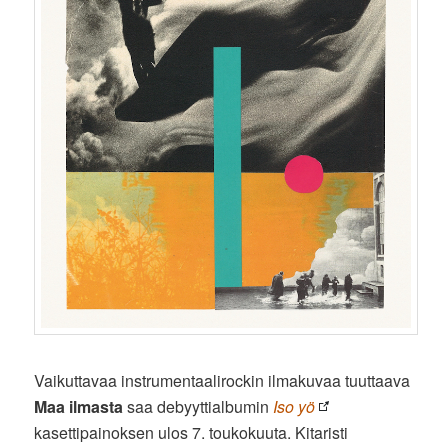
Vaikuttavaa instrumentaalirockin ilmakuvaa tuuttaava
Maa ilmasta
saa debyyttialbumin
Iso yö
kasettipainoksen ulos 7. toukokuuta. Kitaristi