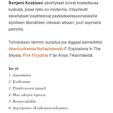
Benjami Koskisen
sävellykset luovat koskettavaa
kudosta, jossa retro on modernia. Viipyilevät
sävellykset losahtelevat psykedeelissuomalaisille
sijoilleen täsmälleen oikeaan aikaan, juuri sopivalla
painolla.
Toimituksen lämmin suositus jos diggaat esimerkiksi
Absoluuttisesta Nollapisteestä
, Explosions In The
Skysta,
Pink Floydista
tai Anssi Tikanmäestä.
Iso yö
1. Aamutuima
2. Kotikonnut
3. Pönttövuoren tunneli
4. Maa aikojen lopussa
5. Betoniviidakko
6. iingonpistos (Kotikonnut-takauma)