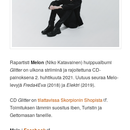
Rapartisti
Melon
(Niko Katavainen) huippualbumi
Glitter
on ulkona striiminä ja rajoitettuna CD-
painoksena 2. huhtikuuta 2021. Uutuus seuraa Melo-
levyjä
Freda4Eva
(2018) ja
Elektri
(2019).
CD
Glitter
on
tilattavissa Skorpionin Shopista
.
Toimituksen lämmin suositus iben, Turistin ja
Gettomasan faneille.