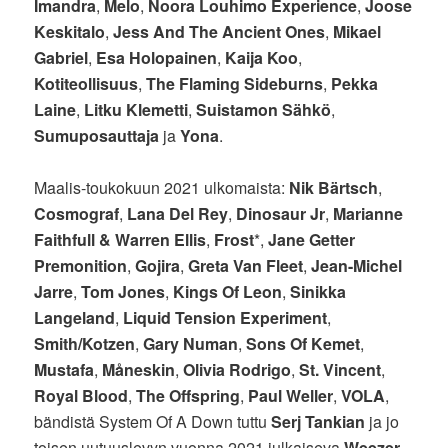
Imandra
,
Melo
,
Noora Louhimo Experience
,
Joose
Keskitalo
,
Jess And The Ancient Ones
,
Mikael
Gabriel
,
Esa Holopainen
,
Kaija Koo
,
Kotiteollisuus
,
The Flaming Sideburns
,
Pekka
Laine
,
Litku Klemetti
,
Suistamon Sähkö
,
Sumuposauttaja
ja
Yona
.
Maalis-toukokuun 2021 ulkomaista:
Nik Bärtsch
,
Cosmograf
,
Lana Del Rey
,
Dinosaur Jr
,
Marianne
Faithfull
&
Warren Ellis
,
Frost
*,
Jane Getter
Premonition
,
Gojira
,
Greta Van Fleet
,
Jean-Michel
Jarre
,
Tom Jones
,
Kings Of Leon
,
Sinikka
Langeland
,
Liquid Tension Experiment
,
Smith/Kotzen
,
Gary Numan
,
Sons Of Kemet
,
Mustafa
,
Måneskin
,
Olivia Rodrigo
,
St. Vincent
,
Royal Blood
,
The Offspring
,
Paul Weller
,
VOLA
,
bändistä System Of A Down tuttu
Serj Tankian
ja jo
toisen uutuuslevyn vuonna 2021 julkaiseva
Weezer
.