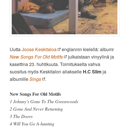
Uutta
Joose Keskitaloa
englannin kielellä: albumi
New Songs For Old Motifs
julkaistaan vinyylinä ja
kasettina 23. huhtikuuta. Toimitukselta vahva
suositus myös Keskitalon aliakselle
H.C Slim
ja
albumille
Sings
.
New Songs For Old Motifs
1 Johnny’s Gone To The Greenwoods
2 Gone And Never Returning
3 The Doors
4 Will You Go A-hunting