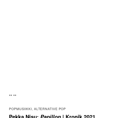
** **
POPMUSIIKKI, ALTERNATIVE POP
Pekka Nisu:
| Kronik 2021
Papillon