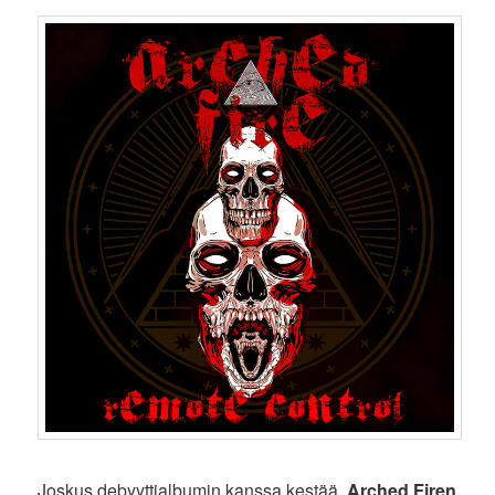
Joskus debyyttialbumin kanssa kestää.
Arched Firen