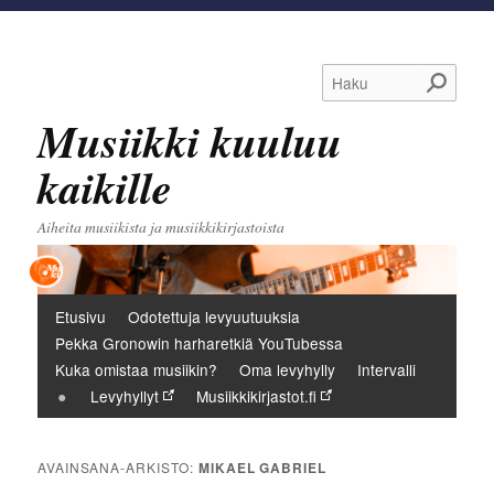
Haku
Musiikki kuuluu
kaikille
Aiheita musiikista ja musiikkikirjastoista
Päävalikko
Etusivu
Odotettuja levyuutuuksia
Pekka Gronowin harharetkiä YouTubessa
Kuka omistaa musiikin?
Oma levyhylly
Intervalli
Levyhyllyt
Musiikkikirjastot.fi
AVAINSANA-ARKISTO:
MIKAEL GABRIEL