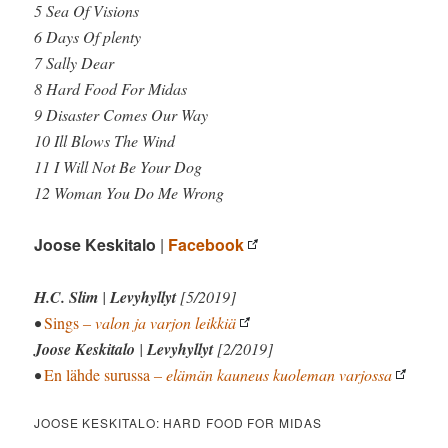
5 Sea Of Visions
6 Days Of plenty
7 Sally Dear
8 Hard Food For Midas
9 Disaster Comes Our Way
10 Ill Blows The Wind
11 I Will Not Be Your Dog
12 Woman You Do Me Wrong
Joose Keskitalo
|
Facebook
H.C. Slim
|
Levyhyllyt
[5/2019]
•
Sings
– valon ja varjon leikkiä
Joose Keskitalo
|
Levyhyllyt
[2/2019]
•
En lähde surussa
– elämän kauneus kuoleman varjossa
JOOSE KESKITALO: HARD FOOD FOR MIDAS