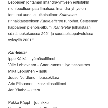
Leppäsen johtaman Imandra-yhtyeen entistäkin
monipuolisempaa ilmaisua. Imandra-yhtye on
tarttunut uudella julkaisullaan
Kalevalan
rinnakkaisteoksen
Kantelettaren
runoihin. Seitsemän
kappaleen pienois-albumi
Kanteletar
julkaistaan
cd:nä toukokuussa 2021 ja suoratoistopalveluissa
syksyllä 2021.”
Kanteletar
Ippe Kätkä – lyömäsoittimet
Ville Lehtovaara – Saari-rummut, lyömäsoittimet
Mika Leppänen – laulu
Juuso Nordlund – bassokitara
Arto Piispanen – kosketinsoittimet
Jari Yliaho – kitara
Pekko Käppi – jouhikko