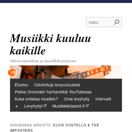
Haku
Musiikki kuuluu
kaikille
Aiheita musiikista ja musiikkikirjastoista
Päävalikko
Etusivu
Odotettuja levyuutuuksia
Pekka Gronowin harharetkiä YouTubessa
Kuka omistaa musiikin?
Oma levyhylly
Intervalli
Levyhyllyt
Musiikkikirjastot.fi
AVAINSANA-ARKISTO:
ELVIS COSTELLO & THE
IMPOSTERS