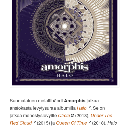
Suomalainen metallibändi
Amorphis
jatkaa
ansiokasta levytysuraa albumilla
Halo
. Se on
jatkoa menestyslevyille
Circle
(2013),
Under The
Red Cloud
(2015) ja
Queen Of Time
(2018).
Halo