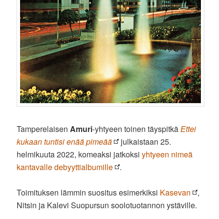
Tamperelaisen
Amuri
-yhtyeen toinen täyspitkä
Ettei
kukaan tuntisi enää pimeää
julkaistaan 25.
helmikuuta 2022, komeaksi jatkoksi
yhtyeen nimeä
kantavalle debyyttialbumille
.
Toimituksen lämmin suositus esimerkiksi
Kasevan
,
Nitsin ja Kalevi Suopursun soolotuotannon ystäville.