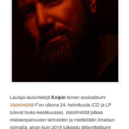
Laulaja-lauluntekijä
Knipin
toinen sooloalbumi
Valoilmiöitä
on ulkona 24. helmikuuta (CD ja LP
tulevat touko-kesäkuussa).
Valoilmiöitä
jatkaa
mieleenpainuvien tarinoiden ja mietteliään ilmaisun
voimalla, aivan kuin 2019 julkaistu debyyttialbumi