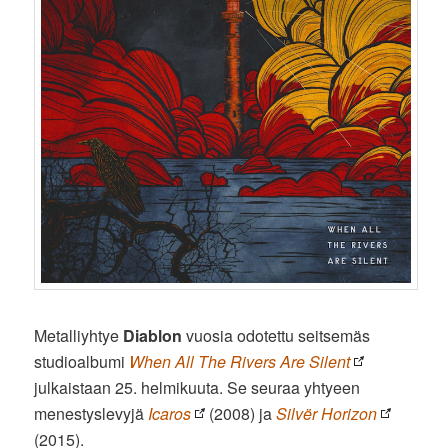
Metalliyhtye
Diablon
vuosia odotettu seitsemäs
studioalbumi
When All The Rivers Are Silent
julkaistaan 25. helmikuuta. Se seuraa yhtyeen
menestyslevyjä
Icaros
(2008) ja
Silvër Horizon
(2015).