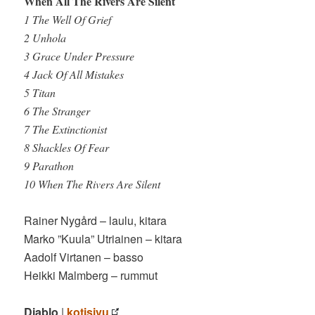
When All The Rivers Are Silent
1 The Well Of Grief
2 Unhola
3 Grace Under Pressure
4 Jack Of All Mistakes
5 Titan
6 The Stranger
7 The Extinctionist
8 Shackles Of Fear
9 Parathon
10 When The Rivers Are Silent
Rainer Nygård – laulu, kitara
Marko ”Kuula” Utriainen – kitara
Aadolf Virtanen – basso
Heikki Malmberg – rummut
Diablo
|
kotisivu