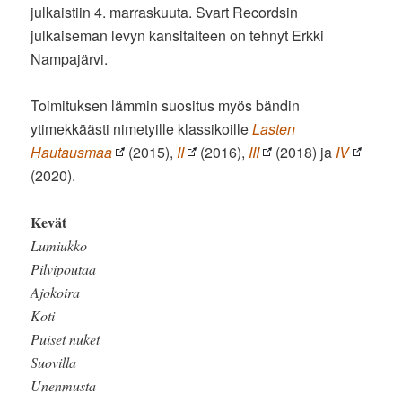
julkaistiin 4. marraskuuta. Svart Recordsin
julkaiseman levyn kansitaiteen on tehnyt Erkki
Nampajärvi.
Toimituksen lämmin suositus myös bändin
ytimekkäästi nimetyille klassikoille
Lasten
Hautausmaa
(2015),
II
(2016),
III
(2018) ja
IV
(2020).
Kevät
Lumiukko
Pilvipoutaa
Ajokoira
Koti
Puiset nuket
Suovilla
Unenmusta