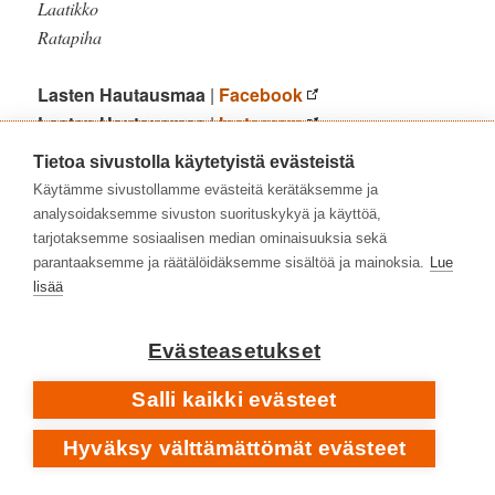
Laatikko
Ratapiha
Lasten Hautausmaa
|
Facebook
Lasten Hautausmaa
|
Instagram
Erkki Nampajärvi
|
kotisivu
Tietoa sivustolla käytetyistä evästeistä
Käytämme sivustollamme evästeitä kerätäksemme ja
Lasten Hautausmaa
|
Levyhyllyt
[3/2020]
analysoidaksemme sivuston suorituskykyä ja käyttöä,
•
IV
– lohtua ja jatkuvuutta
tarjotaksemme sosiaalisen median ominaisuuksia sekä
parantaaksemme ja räätälöidäksemme sisältöä ja mainoksia.
Lue
lisää
PILVIPOUTAA
Evästeasetukset
Salli kaikki evästeet
Hyväksy välttämättömät evästeet