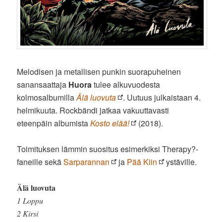
Melodisen ja metallisen punkin suorapuheinen
sanansaattaja
Huora
tulee alkuvuodesta
kolmosalbumilla
Älä luovuta
. Uutuus julkaistaan 4.
helmikuuta. Rockbändi jatkaa vakuuttavasti
eteenpäin albumista
Kosto elää!
(2018).
Toimituksen lämmin suositus esimerkiksi Therapy?-
faneille sekä
Sarparannan
ja
Pää Kiin
ystäville.
Älä luovuta
1 Loppu
2 Kirsi