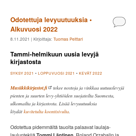
Odotettuja levyuutuuksia •
Kommen
Alkuvuosi 2022
8.11.2021
| Kirjoittaja:
Tuomas Pelttari
Tammi-helmikuun uusia levyjä
kirjastosta
SYKSY 2021
•
LOPPUVUOSI 2021
•
KEVÄT 2022
Musiikkikirjastot.fi
tekee nostoja ja vinkkaa uutuuslevyjä
pienten ja suurten levy-yhtiöiden suojateilta Suomesta,
ulkomailta ja kirjastosta. Lisää levyuutuuksia
löydät
kuvitetulta koontisivulta
.
Odotettua pidemmältä tauolta palaavat laulaja-
lauluntekijä
Tommi Läntinen
, Roland Orzabalin ja