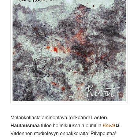
Melankoliasta ammentava rockbändi
Lasten
Hautausmaa
tulee helmikuussa albumilla
Kevät
.
Viidennen studiolevyn ennakkoraita ’Pilvipoutaa’