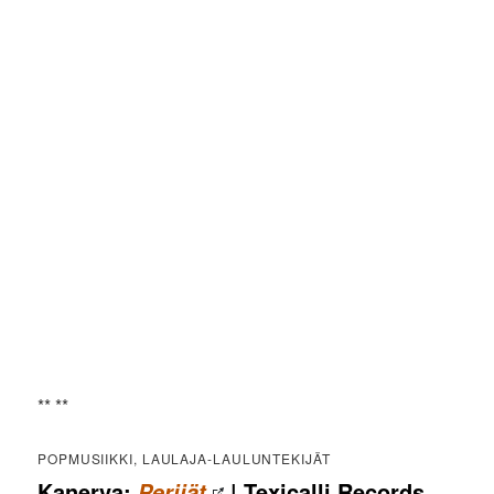
** **
POPMUSIIKKI, LAULAJA-LAULUNTEKIJÄT
Kanerva:
| Texicalli Records
Perijät