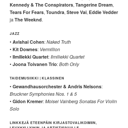
Kennedy & The Conspirators
,
Tangerine Dream
,
Tears For Fears
,
Toundra
,
Steve Vai
,
Eddie Vedder
ja
The
Weeknd
.
JAZZ
•
Avishai Cohen
:
Naked Truth
•
Kit Downes
:
Vermillion
•
Ilmiliekki Quartet
:
Ilmiliekki Quartet
•
Joona Toivanen Trio
:
Both Only
TAIDEMUSIIKKI | KLASSINEN
•
Gewandhausorchester & Andris Nelsons
:
Bruckner Symphonies Nos. 1 & 5
•
Gidon Kremer
:
Moisei Vainberg Sonatas For Violin
Solo
LINKKEJÄ ETEENPÄIN KIRJASTOVALIKOIMIIN,
LEVYHYLLYIHIN JA ARTISTISIVUILLE