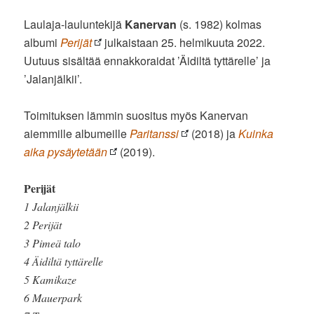
Laulaja-lauluntekijä
Kanervan
(s. 1982) kolmas
albumi
Perijät
julkaistaan 25. helmikuuta 2022.
Uutuus sisältää ennakkoraidat ’Äidiltä tyttärelle’ ja
’Jalanjälkii’.
Toimituksen lämmin suositus myös Kanervan
aiemmille albumeille
Paritanssi
(2018) ja
Kuinka
aika pysäytetään
(2019).
Perijät
1 Jalanjälkii
2 Perijät
3 Pimeä talo
4 Äidiltä tyttärelle
5 Kamikaze
6 Mauerpark