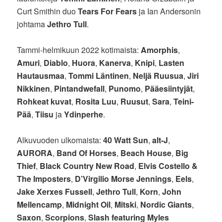
Curt Smithin duo
Tears For Fears
ja Ian Andersonin
johtama
Jethro Tull
.
Tammi-helmikuun 2022 kotimaista:
Amorphis
,
Amuri
,
Diablo
,
Huora
,
Kanerva
,
Knipi
,
Lasten
Hautausmaa
,
Tommi Läntinen
,
Neljä Ruusua
,
Jiri
Nikkinen
,
Pintandwefall
,
Punomo
,
Pääesiintyjät
,
Rohkeat kuvat
,
Rosita Luu
,
Ruusut
,
Sara
,
Teini-
Pää
,
Tiisu
ja
Ydinperhe
.
Alkuvuoden ulkomaista:
40 Watt Sun
,
alt-J
,
AURORA
,
Band Of Horses
,
Beach House
,
Big
Thief
,
Black Country New Road
,
Elvis Costello &
The Imposters
,
D’Virgilio Morse Jennings
,
Eels
,
Jake Xerxes Fussell
,
Jethro Tull
,
Korn
,
John
Mellencamp
,
Midnight Oil
,
Mitski
,
Nordic Giants
,
Saxon
,
Scorpions
,
Slash featuring Myles