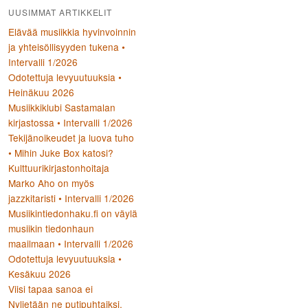
UUSIMMAT ARTIKKELIT
Elävää musiikkia hyvinvoinnin
ja yhteisöllisyyden tukena •
Intervalli 1/2026
Odotettuja levyuutuuksia •
Heinäkuu 2026
Musiikkiklubi Sastamalan
kirjastossa • Intervalli 1/2026
Tekijänoikeudet ja luova tuho
• Mihin Juke Box katosi?
Kulttuurikirjastonhoitaja
Marko Aho on myös
jazzkitaristi • Intervalli 1/2026
Musiikintiedonhaku.fi on väylä
musiikin tiedonhaun
maailmaan • Intervalli 1/2026
Odotettuja levyuutuuksia •
Kesäkuu 2026
Viisi tapaa sanoa ei
Nyljetään ne putipuhtaiksi,