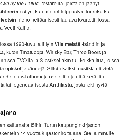
own by the Laituri
-festareilla, joista on jäänyt
sihteerin
esitys, kun miehet teippasivat tuorekurkut
lvetsin
hieno neliäänisesti laulava kvartetti, jossa
a Veeti Kallio.
tossa 1990-luvulla liityin
Viis meistä
-bändiin ja
a, kuten Tinatuoppi, Whisky Bar, Three Beers ja
issa TVO:lla ja S-osiksellakin tuli keikkailtua, joissa
ia opiskelijabändejä. Silloin kaikki musiikki oli vielä
dien uusi albumeja odotettiin ja niitä kerättiin.
ta
tai legendaarisesta
Anttilasta
, josta teki hyviä
tajana
an sattumalta töihin Turun kaupunginkirjaston
kentelin 14 vuotta kirjastonhoitajana. Siellä minulle