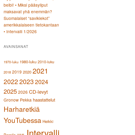
beibi! • Miksi pääsyliput
maksavat yhä enemmän?
Suomalaiset “savikiekot”
amerikkalaiseen tietokantaan
• Intervalli 1/2026
AVAINSANAT
1980-luku
2010-luku
1970-luku
2021
2019
2020
2018
2023
2022
2024
2025
CD-levyt
2026
haastattelut
Gronow Pekka
Harharetkiä
YouTubessa
Heikki
Intervalli
Poroila
IAML