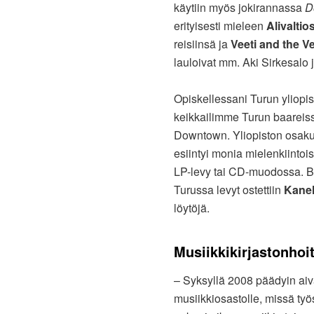
käytiin myös jokirannassa
D
erityisesti mieleen
Alivaltio
reisiinsä ja
Veeti and the Ve
lauloivat mm. Aki Sirkesalo j
Opiskellessani Turun yliopis
keikkailimme Turun baareiss
Downtown. Yliopiston osakunn
esiintyi monia mielenkiintois
LP-levy tai CD-muodossa. Bän
Turussa levyt ostettiin
Kanel
löytöjä.
Musiikkikirjastonhoi
– Syksyllä 2008 päädyin aiv
musiikkiosastolle, missä työs