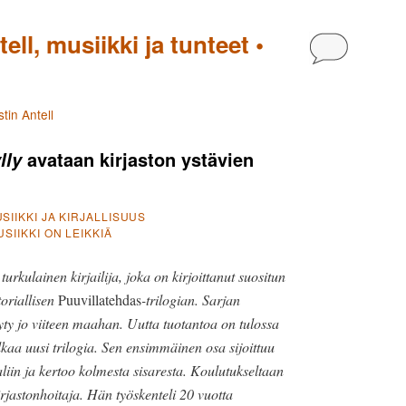
ll, musiikki ja tunteet •
Kommentoi
tin Antell
avataan kirjaston ystävien
lly
USIIKKI JA KIRJALLISUUS
SIIKKI ON LEIKKIÄ
turkulainen kirjailija, joka on kirjoittanut suositun
toriallisen
Puuvillatehdas
-trilogian. Sarjan
y jo viiteen maahan. Uutta tuotantoa on tulossa
lkaa uusi trilogia. Sen ensimmäinen osa sijoittuu
iin ja kertoo kolmesta sisaresta. Koulutukseltaan
irjastonhoitaja. Hän työskenteli 20 vuotta