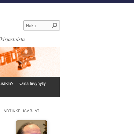
Haku
kirjastoista
siikin?
Oma levyhylly
ARTIKKELISARJAT