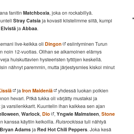
aana fanitin
Matchboxia
, joka on rockabillyä.
unteli
Stray Catsia
ja kovasti kiistelimme siitä, kumpi
s
Elvistä
ja
Abbaa
.
mani live-keikka oli
Dingon
esiintyminen Turun
lin noin 12-vuotias. Olihan se aikamoinen elämys
iveja huiskuttavien hysteeristen tyttöjen keskellä.
lisin nähnyt paremmin, mutta järjestysmies kiskoi minut
issiä
ja
Iron Maideniä
yhdessä luokan poikien
non hevari. Pitkä tukka oli värjätty mustaksi ja
ut ja varsilenkkarit. Kuuntelin ihan kaikkea sen ajan
elloween
,
Warlock
,
Dio
,
Yngwie Malmsteen
,
Stone
n kanssa käytiin keikoilla.
Ruisrockissa
tuli nähtyä
Bryan Adams
ja
Red Hot Chili Peppers
. Joka kesä