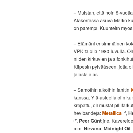
– Muistan, että noin 8-vuoti
Alakerrassa asuva Marko ku
on parempi. Kuuntelin myö
– Elämäni ensimmäinen koke
VPK-talolla 1980-luvulla. O
niiden kirkuvien ja sifonkihu
Kiipesin pylvääseen, jotta o
jalasta alas.
– Samoihin aikoihin fanitin
K
kanssa. Ylä-asteella olin kun
krepattu, oli mustat pillifark
hevibändejä:
Metallica
,
H
,
Peer Günt
jne. Kavereide
mm.
Nirvana
,
Midnight Oil
,