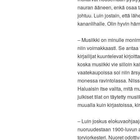
nauran ääneen, enkä osaa ta
johtuu. Luin jostain, että l
kananlihalle. Olin hyvin häm
– Musiikki on minulle monimu
niin voimakkaasti. Se antaa 
kirjailijat kuuntelevat kirjo
koska musiikki vie silloin 
vaatekaupoissa soi niin ärsy
monessa ravintolassa. Niiss
Haluaisin itse valita, mitä mu
julkiset tilat on täytetty mus
muualla kuin kirjastoissa, k
– Luin joskus elokuvaohjaa
nuoruudestaan 1900-luvun a
torviorkesteri. Nuoret odottiva