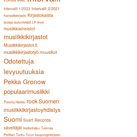
Intervalli 2/2021
Intervalli 1/2023
Kirjastokaista
Kansalliskirjasto
laulaja-lauluntekijät
LP-levyt
musiikkiaineistot
musiikkikirjastot
Musiikkikirjastot.fi
musiikkikirjastotyö
muusikot
Odotettuja
levyuutuuksia
Pekka Gronow
populaarimusiikki
rock
Suomen
Poroila Heikki
musiikkikirjastoyhdistys
Suomi
Svart Records
säveltäjät
tiedonhaku
Tuomas
Pelttari
Turku
Turun kaupunginkirjasto