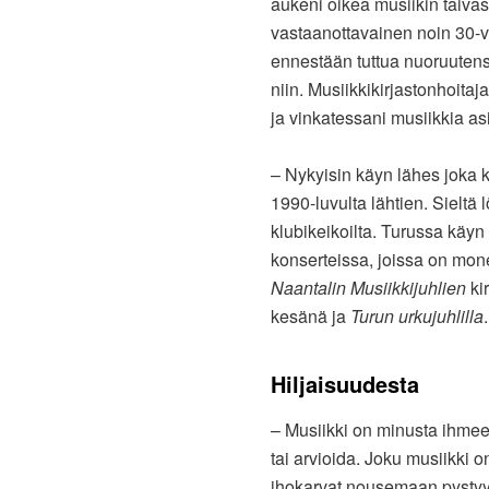
aukeni oikea musiikin taivas
vastaanottavainen noin 30-vu
ennestään tuttua nuoruutensa
niin. Musiikkikirjastonhoitaj
ja vinkatessani musiikkia asi
– Nykyisin käyn lähes joka
1990-luvulta lähtien. Sieltä 
klubikeikoilta. Turussa käyn
konserteissa, joissa on mone
Naantalin Musiikkijuhlien
ki
kesänä ja
Turun urkujuhlilla
.
Hiljaisuudesta
– Musiikki on minusta ihmeell
tai arvioida. Joku musiikki o
ihokarvat nousemaan pystyyn,