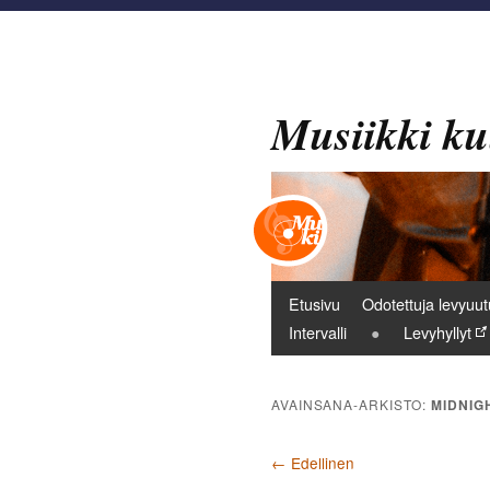
Musiikki ku
Päävalikko
Etusivu
Odotettuja levyuut
Intervalli
Levyhyllyt
AVAINSANA-ARKISTO:
MIDNIGH
Artikkelien selaus
←
Edellinen