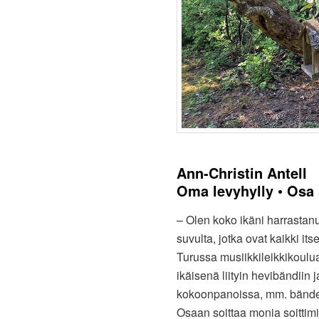
Ann-Christin Antell
Oma levyhylly • Osa 
– Olen koko ikäni harrastanut
suvulta, jotka ovat kaikki its
Turussa musiikkileikkikoulua
ikäisenä liityin hevibändiin 
kokoonpanoissa, mm. bänd
Osaan soittaa monia soittim