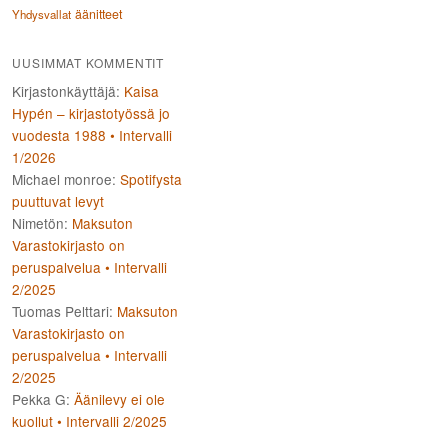
äänitteet
Yhdysvallat
UUSIMMAT KOMMENTIT
Kirjastonkäyttäjä
:
Kaisa
Hypén – kirjastotyössä jo
vuodesta 1988 • Intervalli
1/2026
Michael monroe
:
Spotifysta
puuttuvat levyt
Nimetön
:
Maksuton
Varastokirjasto on
peruspalvelua • Intervalli
2/2025
Tuomas Pelttari
:
Maksuton
Varastokirjasto on
peruspalvelua • Intervalli
2/2025
Pekka G
:
Äänilevy ei ole
kuollut • Intervalli 2/2025