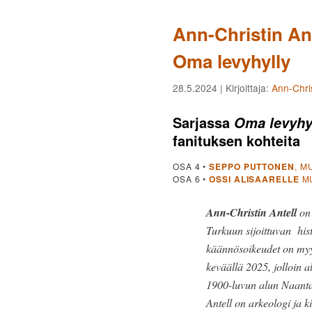
Ann-Christin Ante
Oma levyhylly
28.5.2024
| Kirjoittaja:
Ann-Chris
Sarjassa
Oma levyhy
fanituksen kohteita
OSA 4 •
SEPPO PUTTONEN
, M
OSA 6 •
OSSI ALISAARELLE
MU
Ann-Christin Antell
on 
Turkuun sijoittuvan his
käännösoikeudet on myyt
keväällä 2025, jolloin a
1900-luvun alun Naantal
Antell on arkeologi ja k