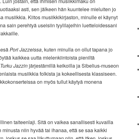
. Luin jostain, että ihmisen musiikkimaku on
otiaaksi asti, sen jälkeen hän kuuntelee mieluiten jo
 musiikkia. Kiitos musiikkikirjaston, minulle ei käynyt
ana sain perehtyä useisiin tyylilajeihin luetteloidessani
akkaille.
 kesä
Pori Jazzeissa
, kuten minulla on ollut tapana jo
löytää kaikkea uutta mielenkiintoista pieniltä
Turku Jazzin
järjestämillä keikoilla ja Sibelius-museon
nlaista musiikkia folkista ja kokeellisesta klassiseen.
rkkokonserteissa on myös tullut käytyä monena
inen taiteenlaji. Sitä on vaikea sanallisesti kuvailla
n minusta niin hyvää tai ihanaa, että se saa kaikki
 joskus se saa liikuttumaan niin, että itken, joskus