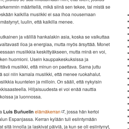
rkemmin määritellä, mikä siinä sen tekee, tai mistä se
äheskään kaikilla musiikki ei saa ihoa nousemaan
mästynyt, luulin, että kaikilla menee.
tkainen ja välillä hankalakin asia, koska se vaikuttaa
valtavasti iloa ja energiaa, mutta myös ärsyttää. Monet
ittaessaan musiikkia keskittyäkseen, mutta minä en voi,
kaiken huomioni. Usein kauppakeskuksissa ja
ttävä musiikki, että minun on paettava. Sama juttu
ä soi niin kamala musiikki, että menee ruokahalut.
siikkia kuuntelen ja milloin. On sääli, että nykyisin
iikkisaasteella. Hiljaisuudesta ei voi enää nauttia
irkoissa ja luonnossa.
ja
Luis Buñuelin
elämäkerran
, jossa hän kertoi
lun Espanjassa. Kerran kylään tuli esiintymään
t sitä innolla ja laskivat päiviä, ja kun se oli esiintynyt,