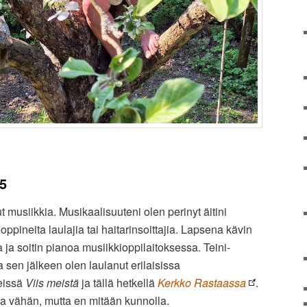
5
 musiikkia. Musikaalisuuteni olen perinyt äitini
eoppineita laulajia tai haitarinsoittajia. Lapsena kävin
 ja soitin pianoa musiikkioppilaitoksessa. Teini-
ja sen jälkeen olen laulanut erilaisissa
eissä
Viis meistä
ja tällä hetkellä
Kerkko Rastaassa
.
ia vähän, mutta en mitään kunnolla.