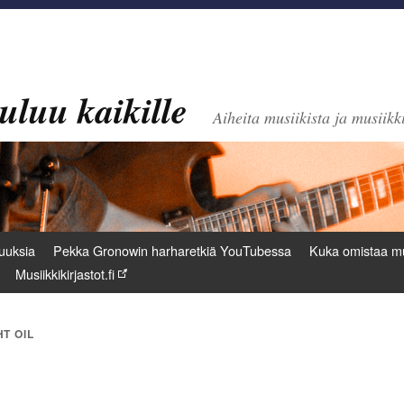
uluu kaikille
Aiheita musiikista ja musiikki
uuksia
Pekka Gronowin harharetkiä YouTubessa
Kuka omistaa mu
Musiikkikirjastot.fi
T OIL