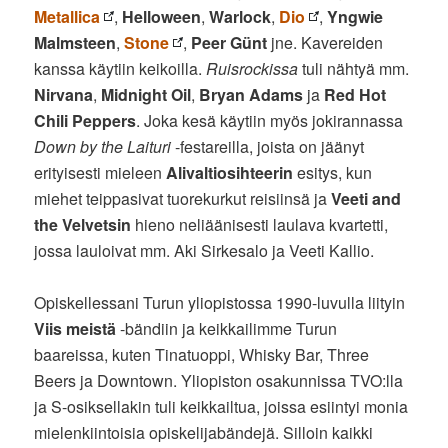
Metallica
,
Helloween
,
Warlock
,
Dio
,
Yngwie
Malmsteen
,
Stone
,
Peer Günt
jne. Kavereiden
kanssa käytiin keikoilla.
Ruisrockissa
tuli nähtyä mm.
Nirvana
,
Midnight Oil
,
Bryan Adams
ja
Red Hot
Chili Peppers
. Joka kesä käytiin myös jokirannassa
Down by the Laituri
-festareilla, joista on jäänyt
erityisesti mieleen
Alivaltiosihteerin
esitys, kun
miehet teippasivat tuorekurkut reisiinsä ja
Veeti and
the Velvetsin
hieno neliäänisesti laulava kvartetti,
jossa lauloivat mm. Aki Sirkesalo ja Veeti Kallio.
Opiskellessani Turun yliopistossa 1990-luvulla liityin
Viis meistä
-bändiin ja keikkailimme Turun
baareissa, kuten Tinatuoppi, Whisky Bar, Three
Beers ja Downtown. Yliopiston osakunnissa TVO:lla
ja S-osiksellakin tuli keikkailtua, joissa esiintyi monia
mielenkiintoisia opiskelijabändejä. Silloin kaikki