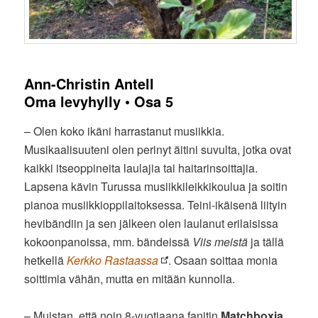
Ann-Christin Antell
Oma levyhylly • Osa 5
– Olen koko ikäni harrastanut musiikkia.
Musikaalisuuteni olen perinyt äitini suvulta, jotka ovat
kaikki itseoppineita laulajia tai haitarinsoittajia.
Lapsena kävin Turussa musiikkileikkikoulua ja soitin
pianoa musiikkioppilaitoksessa. Teini-ikäisenä liityin
hevibändiin ja sen jälkeen olen laulanut erilaisissa
kokoonpanoissa, mm. bändeissä
Viis meistä
ja tällä
hetkellä
Kerkko Rastaassa
. Osaan soittaa monia
soittimia vähän, mutta en mitään kunnolla.
– Muistan, että noin 8-vuotiaana fanitin
Matchboxia
,