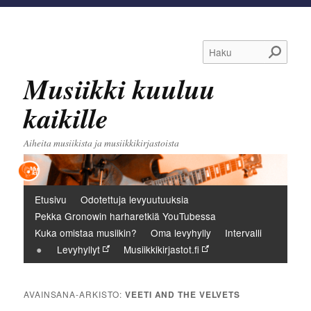
Haku
Musiikki kuuluu
kaikille
Aiheita musiikista ja musiikkikirjastoista
Päävalikko
Etusivu
Odotettuja levyuutuuksia
Pekka Gronowin harharetkiä YouTubessa
Kuka omistaa musiikin?
Oma levyhylly
Intervalli
Levyhyllyt
Musiikkikirjastot.fi
AVAINSANA-ARKISTO:
VEETI AND THE VELVETS