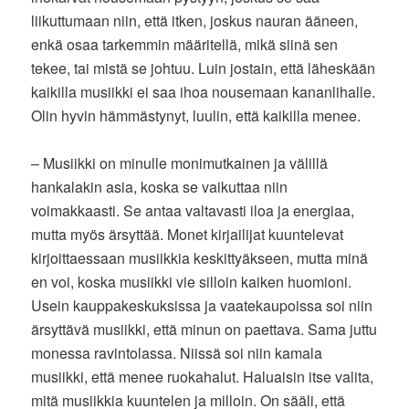
liikuttumaan niin, että itken, joskus nauran ääneen,
enkä osaa tarkemmin määritellä, mikä siinä sen
tekee, tai mistä se johtuu. Luin jostain, että läheskään
kaikilla musiikki ei saa ihoa nousemaan kananlihalle.
Olin hyvin hämmästynyt, luulin, että kaikilla menee.
– Musiikki on minulle monimutkainen ja välillä
hankalakin asia, koska se vaikuttaa niin
voimakkaasti. Se antaa valtavasti iloa ja energiaa,
mutta myös ärsyttää. Monet kirjailijat kuuntelevat
kirjoittaessaan musiikkia keskittyäkseen, mutta minä
en voi, koska musiikki vie silloin kaiken huomioni.
Usein kauppakeskuksissa ja vaatekaupoissa soi niin
ärsyttävä musiikki, että minun on paettava. Sama juttu
monessa ravintolassa. Niissä soi niin kamala
musiikki, että menee ruokahalut. Haluaisin itse valita,
mitä musiikkia kuuntelen ja milloin. On sääli, että