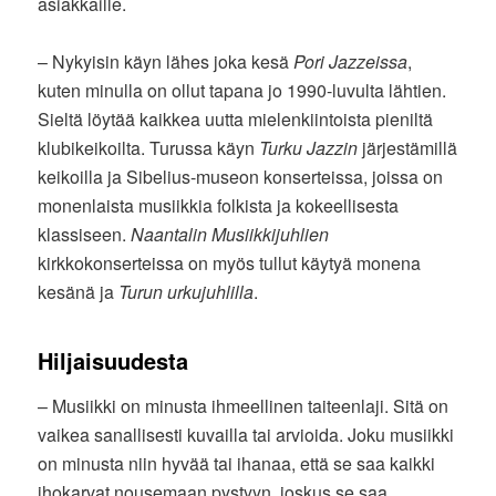
asiakkaille.
– Nykyisin käyn lähes joka kesä
Pori Jazzeissa
,
kuten minulla on ollut tapana jo 1990-luvulta lähtien.
Sieltä löytää kaikkea uutta mielenkiintoista pieniltä
klubikeikoilta. Turussa käyn
Turku Jazzin
järjestämillä
keikoilla ja Sibelius-museon konserteissa, joissa on
monenlaista musiikkia folkista ja kokeellisesta
klassiseen.
Naantalin Musiikkijuhlien
kirkkokonserteissa on myös tullut käytyä monena
kesänä ja
Turun urkujuhlilla
.
Hiljaisuudesta
– Musiikki on minusta ihmeellinen taiteenlaji. Sitä on
vaikea sanallisesti kuvailla tai arvioida. Joku musiikki
on minusta niin hyvää tai ihanaa, että se saa kaikki
ihokarvat nousemaan pystyyn, joskus se saa