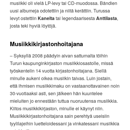
musiikki oli vielä LP-levy tai CD-muodossa. Bändien
uusi albumeja odotettiin ja niitä kerättiin. Turussa
levyt ostettiin
Kanelta
tai legendaarisesta
Anttilasta
,
josta teki hyviä löytöjä.
Musiikkikirjastonhoitajana
– Syksyllä 2008 päädyin aivan sattumalta töihin
Turun kaupunginkirjaston musiikkiosastolle, missä
työskentelin 14 vuotta kirjastonhoitajana. Siellä
minulle aukeni oikea musiikin taivas. Luin jostain,
että ihmisen musiikkimaku on vastaanottavainen noin
30-vuotiaaksi asti, sen jälkeen hän kuuntelee
mieluiten jo ennestään tuttua nuoruutensa musiikkia.
Kiitos musiikkikirjaston, minulle ei käynyt niin.
Musiikkikirjastonhoitajana sain perehtyä useisiin
tyylilajeihin luetteloidessani ja vinkatessani musiikkia