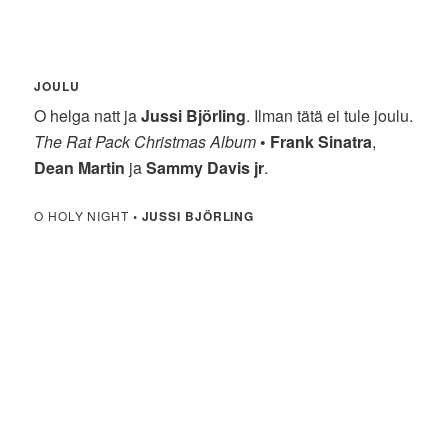
JOULU
O helga natt ja
Jussi Björling
. Ilman tätä ei tule joulu.
The Rat Pack Christmas Album
•
Frank Sinatra
,
Dean Martin
ja
Sammy Davis jr
.
O HOLY NIGHT
•
JUSSI BJÖRLING