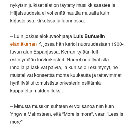
nykyisin julkiset tilat on täytetty musiikkisaasteella.
Hiljaisuudesta ei voi enää nauttia muualla kuin
kirjastoissa, kirkoissa ja luonnossa.
– Luin joskus elokuvaohjaaja
Luis Buñuelin
elämäkerran
, jossa hän kertoi nuoruudestaan 1900-
luvun alun Espanjassa. Kerran kylään tuli
esiintymään torviorkesteri. Nuoret odottivat sitä
innolla ja laskivat päiviä, ja kun se oli esiintynyt, he
muistelivat konserttia monta kuukautta ja taitavimmat
hyräilivät ulkomuistista orkesterin esittämiä
kappaleita muiden iloksi.
– Minusta musiikin suhteen ei voi sanoa niin kuin
Yngwie Malmsteen, että ”More is more”, vaan ”Less is
more”.