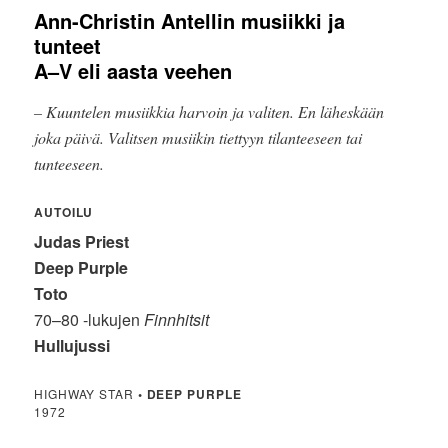
Ann-Christin Antellin musiikki ja
tunteet
A–V eli aasta veehen
– Kuuntelen musiikkia harvoin ja valiten. En läheskään
joka päivä. Valitsen musiikin tiettyyn tilanteeseen tai
tunteeseen.
AUTOILU
Judas Priest
Deep Purple
Toto
70–80 -lukujen
Finnhitsit
Hullujussi
HIGHWAY STAR
•
DEEP PURPLE
1972