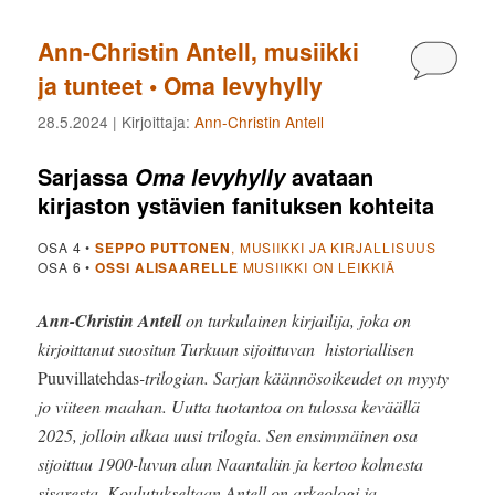
Ann-Christin Antell, musiikki
Kommen
ja tunteet • Oma levyhylly
28.5.2024
| Kirjoittaja:
Ann-Christin Antell
Sarjassa
avataan
Oma levyhylly
kirjaston ystävien fanituksen kohteita
OSA 4 •
SEPPO PUTTONEN
, MUSIIKKI JA KIRJALLISUUS
OSA 6 •
OSSI ALISAARELLE
MUSIIKKI ON LEIKKIÄ
Ann-Christin Antell
on turkulainen kirjailija, joka on
kirjoittanut suositun Turkuun sijoittuvan historiallisen
Puuvillatehdas
-trilogian. Sarjan käännösoikeudet on myyty
jo viiteen maahan. Uutta tuotantoa on tulossa keväällä
2025, jolloin alkaa uusi trilogia. Sen ensimmäinen osa
sijoittuu 1900-luvun alun Naantaliin ja kertoo kolmesta
sisaresta. Koulutukseltaan Antell on arkeologi ja