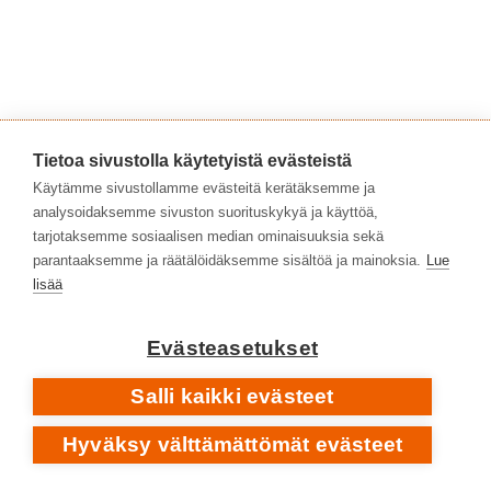
Tietoa sivustolla käytetyistä evästeistä
Käytämme sivustollamme evästeitä kerätäksemme ja
analysoidaksemme sivuston suorituskykyä ja käyttöä,
Ann-Christin Antell
tarjotaksemme sosiaalisen median ominaisuuksia sekä
Toim. Tuomas Pelttari
parantaaksemme ja räätälöidäksemme sisältöä ja mainoksia.
Lue
lisää
Ann-Christin Antell
|
Kirjasampo
Kerkko Rastas
|
Soundcloud
Evästeasetukset
Salli kaikki evästeet
Hyväksy välttämättömät evästeet