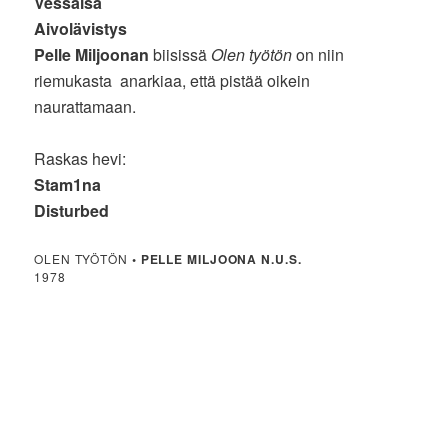
Vessaisä
Aivolävistys
Pelle Miljoonan
biisissä
Olen työtön
on niin
riemukasta anarkiaa, että pistää oikein
naurattamaan.
Raskas hevi:
Stam1na
Disturbed
OLEN TYÖTÖN
•
PELLE MILJOONA N.U.S.
1978