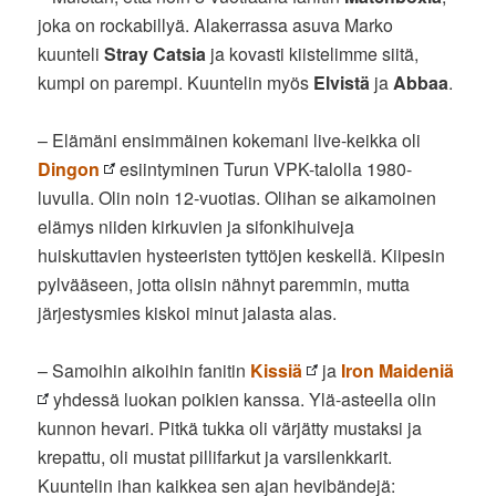
joka on rockabillyä. Alakerrassa asuva Marko
kuunteli
Stray Catsia
ja kovasti kiistelimme siitä,
kumpi on parempi. Kuuntelin myös
Elvistä
ja
Abbaa
.
– Elämäni ensimmäinen kokemani live-keikka oli
Dingon
esiintyminen Turun VPK-talolla 1980-
luvulla. Olin noin 12-vuotias. Olihan se aikamoinen
elämys niiden kirkuvien ja sifonkihuiveja
huiskuttavien hysteeristen tyttöjen keskellä. Kiipesin
pylvääseen, jotta olisin nähnyt paremmin, mutta
järjestysmies kiskoi minut jalasta alas.
– Samoihin aikoihin fanitin
Kissiä
ja
Iron Maideniä
yhdessä luokan poikien kanssa. Ylä-asteella olin
kunnon hevari. Pitkä tukka oli värjätty mustaksi ja
krepattu, oli mustat pillifarkut ja varsilenkkarit.
Kuuntelin ihan kaikkea sen ajan hevibändejä: