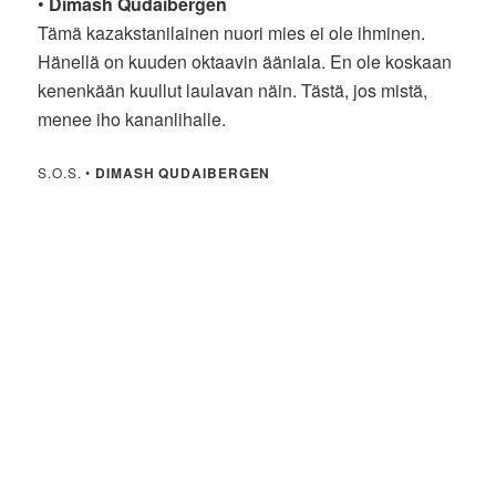
•
Dimash Qudaibergen
Tämä kazakstanilainen nuori mies ei ole ihminen.
Hänellä on kuuden oktaavin ääniala. En ole koskaan
kenenkään kuullut laulavan näin. Tästä, jos mistä,
menee iho kananlihalle.
S.O.S. •
DIMASH QUDAIBERGEN