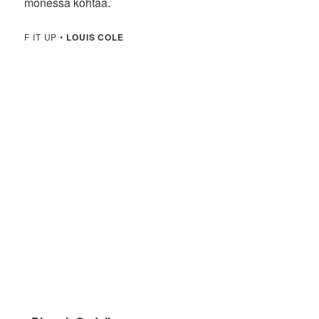
monessa kohtaa.
F IT UP •
LOUIS COLE