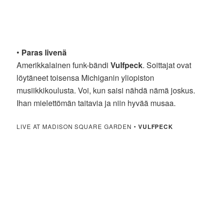
•
Paras livenä
Amerikkalainen funk-bändi
Vulfpeck
. Soittajat ovat
löytäneet toisensa Michiganin yliopiston
musiikkikoulusta. Voi, kun saisi nähdä nämä joskus.
Ihan mielettömän taitavia ja niin hyvää musaa.
LIVE AT MADISON SQUARE GARDEN •
VULFPECK