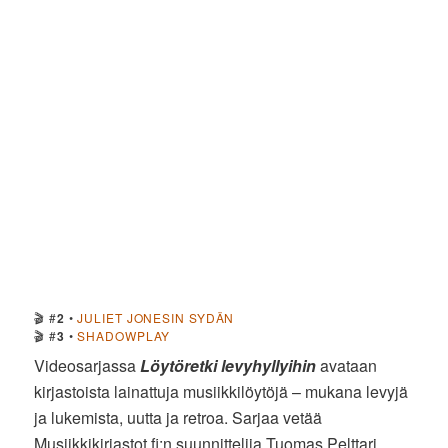
🎬 #
2
•
JULIET JONESIN SYDÄN
🎬 #
3
•
SHADOWPLAY
Videosarjassa
Löytöretki levyhyllyihin
avataan
kirjastoista lainattuja musiikkilöytöjä – mukana levyjä
ja lukemista, uutta ja retroa. Sarjaa vetää
Musiikkikirjastot.fi:n suunnittelija Tuomas Pelttari.