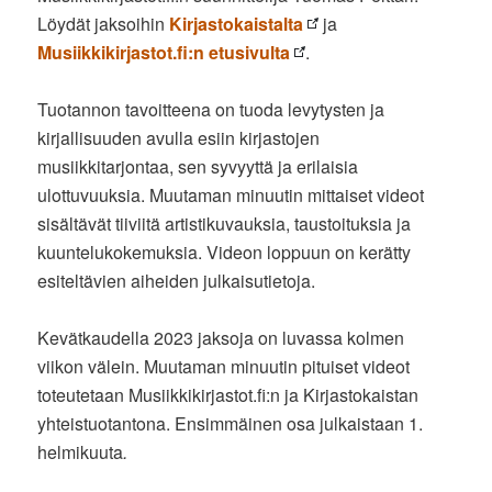
Löydät jaksoihin
Kirjastokaistalta
ja
Musiikkikirjastot.fi:n etusivulta
.
Tuotannon tavoitteena on tuoda levytysten ja
kirjallisuuden avulla esiin kirjastojen
musiikkitarjontaa, sen syvyyttä ja erilaisia
ulottuvuuksia. Muutaman minuutin mittaiset videot
sisältävät tiiviitä artistikuvauksia, taustoituksia ja
kuuntelukokemuksia. Videon loppuun on kerätty
esiteltävien aiheiden julkaisutietoja.
Kevätkaudella 2023 jaksoja on luvassa kolmen
viikon välein. Muutaman minuutin pituiset videot
toteutetaan Musiikkikirjastot.fi:n ja Kirjastokaistan
yhteistuotantona. Ensimmäinen osa julkaistaan 1.
helmikuuta
.