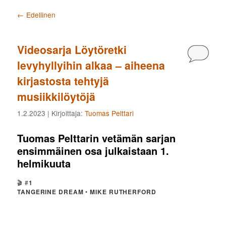
Artikkelien selaus
←
Edellinen
Videosarja Löytöretki
Kommen
levyhyllyihin alkaa – aiheena
kirjastosta tehtyjä
musiikkilöytöjä
1.2.2023
| Kirjoittaja:
Tuomas Pelttari
Tuomas Pelttarin vetämän sarjan
ensimmäinen osa julkaistaan 1.
helmikuuta
🎬 #
1
TANGERINE DREAM
•
MIKE RUTHERFORD