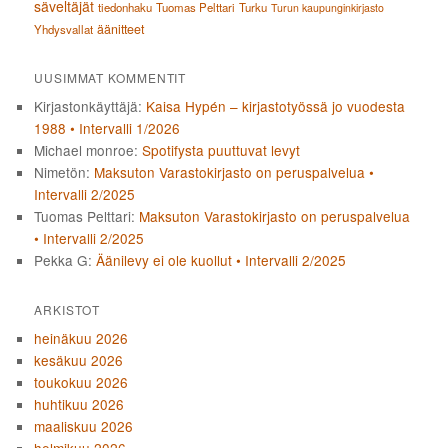
säveltäjät
tiedonhaku
Tuomas Pelttari
Turku
Turun kaupunginkirjasto
äänitteet
Yhdysvallat
UUSIMMAT KOMMENTIT
Kirjastonkäyttäjä
:
Kaisa Hypén – kirjastotyössä jo vuodesta
1988 • Intervalli 1/2026
Michael monroe
:
Spotifysta puuttuvat levyt
Nimetön
:
Maksuton Varastokirjasto on peruspalvelua •
Intervalli 2/2025
Tuomas Pelttari
:
Maksuton Varastokirjasto on peruspalvelua
• Intervalli 2/2025
Pekka G
:
Äänilevy ei ole kuollut • Intervalli 2/2025
ARKISTOT
heinäkuu 2026
kesäkuu 2026
toukokuu 2026
huhtikuu 2026
maaliskuu 2026
helmikuu 2026