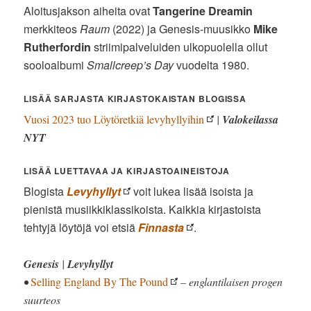
Aloitusjakson aiheita ovat
Tangerine Dreamin
merkkiteos
Raum
(2022) ja Genesis-muusikko
Mike
Rutherfordin
striimipalveluiden ulkopuolella ollut
sooloalbumi
Smallcreep’s Day
vuodelta 1980.
LISÄÄ SARJASTA KIRJASTOKAISTAN BLOGISSA
Vuosi 2023 tuo Löytöretkiä levyhyllyihin
|
Valokeilassa
NYT
LISÄÄ LUETTAVAA JA KIRJASTOAINEISTOJA
Blogista
Levyhyllyt
voit lukea lisää isoista ja
pienistä musiikkiklassikoista. Kaikkia kirjastoista
tehtyjä löytöjä voi etsiä
Finnasta
.
Genesis
|
Levyhyllyt
•
Selling England By The Pound
– englantilaisen progen
suurteos