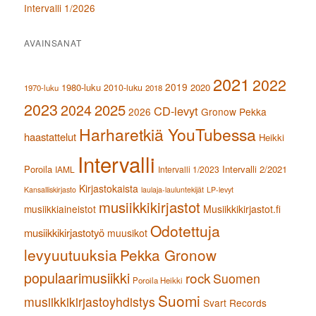
Intervalli 1/2026
AVAINSANAT
2021
2022
2019
1980-luku
2020
2010-luku
1970-luku
2018
2023
2024
2025
CD-levyt
2026
Gronow Pekka
Harharetkiä YouTubessa
haastattelut
Heikki
Intervalli
Poroila
Intervalli 2/2021
IAML
Intervalli 1/2023
Kirjastokaista
Kansalliskirjasto
laulaja-lauluntekijät
LP-levyt
musiikkikirjastot
musiikkiaineistot
Musiikkikirjastot.fi
Odotettuja
musiikkikirjastotyö
muusikot
levyuutuuksia
Pekka Gronow
populaarimusiikki
rock
Suomen
Poroila Heikki
Suomi
musiikkikirjastoyhdistys
Svart Records