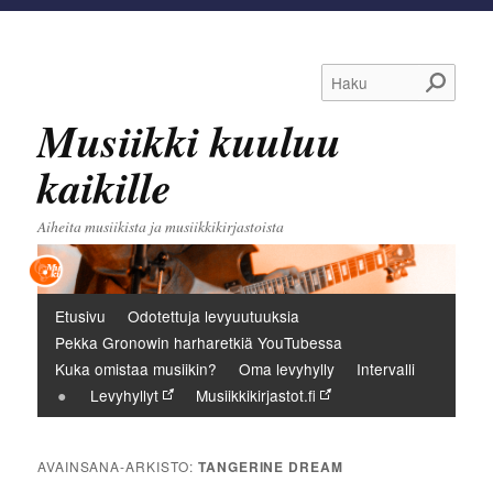
Haku
Musiikki kuuluu
kaikille
Aiheita musiikista ja musiikkikirjastoista
Päävalikko
Etusivu
Odotettuja levyuutuuksia
Pekka Gronowin harharetkiä YouTubessa
Kuka omistaa musiikin?
Oma levyhylly
Intervalli
Levyhyllyt
Musiikkikirjastot.fi
AVAINSANA-ARKISTO:
TANGERINE DREAM