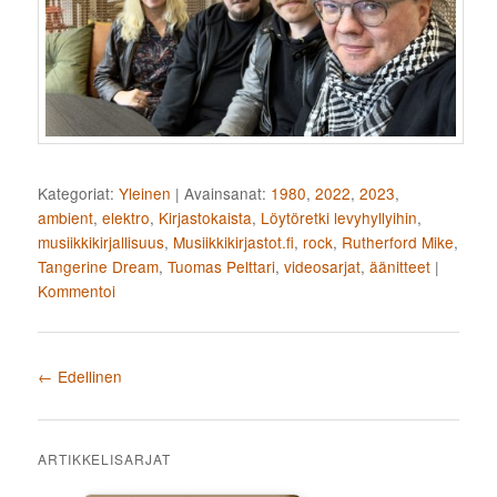
Kategoriat:
Yleinen
|
Avainsanat:
1980
,
2022
,
2023
,
ambient
,
elektro
,
Kirjastokaista
,
Löytöretki levyhyllyihin
,
musiikkikirjallisuus
,
Musiikkikirjastot.fi
,
rock
,
Rutherford Mike
,
Tangerine Dream
,
Tuomas Pelttari
,
videosarjat
,
äänitteet
|
Kommentoi
Artikkelien selaus
←
Edellinen
ARTIKKELISARJAT