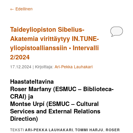
Artikkelien selaus
←
Edellinen
Taideyliopiston Sibelius-
Kommen
Akatemia virittäytyy IN.TUNE-
yliopistoallianssiin • Intervalli
2/2024
17.12.2024
| Kirjoittaja:
Ari-Pekka Lauhakari
Haastateltavina
Roser Marfany
(ESMUC – Biblioteca-
CRAI) ja
Montse Urpí
(ESMUC – Cultural
Services and External Relations
Direction)
TEKSTI
ARI-PEKKA LAUHAKARI
,
TOMMI HARJU
,
ROSER