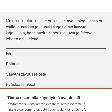
Musiikki kuuluu kaikille on kaikille avoin blogi, jossa on
esillä musiikkiin ja musiikkikirjastoihin liittyviä
kirjoituksia, haastatteluita, henkilökuvia ja
Intervalli
-
lehden artikkeleita.
Info
Palaute
Saavutettavuusseloste
Evästeasetukset
Tietoa sivustolla käytetyistä evästeistä
Seuraa meitä:
Käytämme sivustollamme evästeitä kerätäksemme ja
analysoidaksemme sivuston suorituskykyä ja käyttöä,