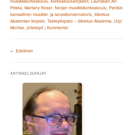
musiikkikorkeakoulu
,
korkeakoulukirjastot
,
Lauhakari Ari-
Pekka
,
Marfany Roser
,
Norjan musiikkikorkeakoulu
,
Pariisin
kansallinen musiikki- ja tanssikonservatorio
,
Sibelius-
Akatemian kirjasto
,
Taideyliopisto – Sibelius-Akatemia
,
Urpí
Montse
,
yhteistyö
|
Kommentoi
Artikkelien selaus
←
Edellinen
ARTIKKELISARJAT