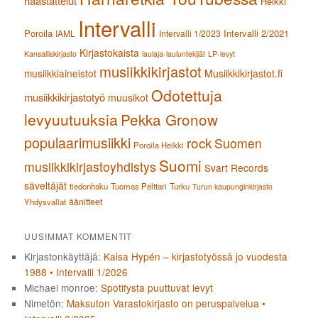
haastattelut
Heikki
Intervalli
Poroila
Intervalli 2/2021
IAML
Intervalli 1/2023
Kirjastokaista
Kansalliskirjasto
laulaja-lauluntekijät
LP-levyt
musiikkikirjastot
musiikkiaineistot
Musiikkikirjastot.fi
Odotettuja
musiikkikirjastotyö
muusikot
levyuutuuksia
Pekka Gronow
populaarimusiikki
rock
Suomen
Poroila Heikki
Suomi
musiikkikirjastoyhdistys
Svart Records
säveltäjät
tiedonhaku
Tuomas Pelttari
Turku
Turun kaupunginkirjasto
äänitteet
Yhdysvallat
UUSIMMAT KOMMENTIT
Kirjastonkäyttäjä
:
Kaisa Hypén – kirjastotyössä jo vuodesta
1988 • Intervalli 1/2026
Michael monroe
:
Spotifysta puuttuvat levyt
Nimetön
:
Maksuton Varastokirjasto on peruspalvelua •