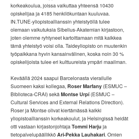
korkeakoulua, joissa vaikuttaa yhteensä 10430
opiskelijaa ja 4185 henkilökuntaan kuuluvaa.
IN.TUNE-yliopistoallianssin yhteistyöllä tulee
olemaan vaikutuksia Sibelius-Akatemian kirjastoon,
joten olemme ryhtyneet kartoittamaan mitä kaikkea
tämä yhteistyö voisi olla. Taideyliopisto on muutenkin
työpaikkana hyvin kansainvälinen, koska noin 30 %
opiskelijoista tulee eri kulttuureista ympäri maailman.
Keväällä 2024 saapui Barcelonasta vierailulle
Suomeen kaksi kollegaa,
Roser Marfany
(ESMUC –
Biblioteca-CRAI) sekä
Montse Urpí
(ESMUC –
Cultural Services and External Relations Direction).
Roser ja Montse olivat kiertämässä kaikki
yliopistoallianssin korkeakoulut, ja Helsingissä heidät
otti vastaan kirjastonjohtaja
Tommi Harju
ja
tietopalvelupäällikkö
Ari-Pekka Lauhakari
. Omien