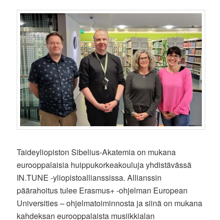
Taideyliopiston Sibelius-Akatemia on mukana
eurooppalaisia huippukorkeakouluja yhdistävässä
IN.TUNE -yliopistoallianssissa. Allianssin
päärahoitus tulee Erasmus+ -ohjelman European
Universities – ohjelmatoiminnosta ja siinä on mukana
kahdeksan eurooppalaista musiikkialan