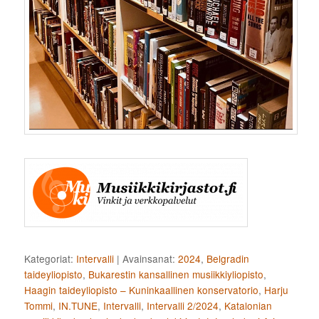
Kategoriat:
Intervalli
|
Avainsanat:
2024
,
Belgradin
taideyliopisto
,
Bukarestin kansallinen musiikkiyliopisto
,
Haagin taideyliopisto – Kuninkaallinen konservatorio
,
Harju
Tommi
,
IN.TUNE
,
Intervalli
,
Intervalli 2/2024
,
Katalonian