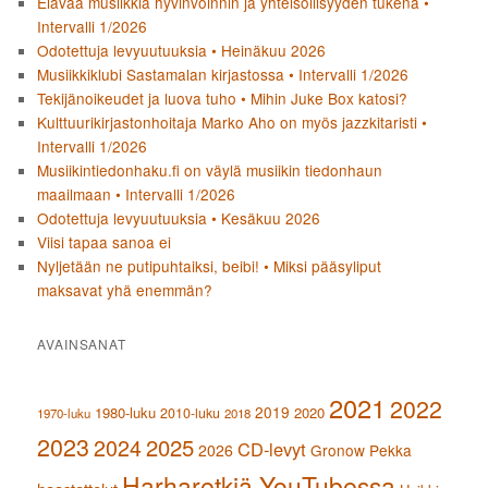
Elävää musiikkia hyvinvoinnin ja yhteisöllisyyden tukena •
Intervalli 1/2026
Odotettuja levyuutuuksia • Heinäkuu 2026
Musiikkiklubi Sastamalan kirjastossa • Intervalli 1/2026
Tekijänoikeudet ja luova tuho • Mihin Juke Box katosi?
Kulttuurikirjastonhoitaja Marko Aho on myös jazzkitaristi •
Intervalli 1/2026
Musiikintiedonhaku.fi on väylä musiikin tiedonhaun
maailmaan • Intervalli 1/2026
Odotettuja levyuutuuksia • Kesäkuu 2026
Viisi tapaa sanoa ei
Nyljetään ne putipuhtaiksi, beibi! • Miksi pääsyliput
maksavat yhä enemmän?
AVAINSANAT
2021
2022
2019
1980-luku
2020
2010-luku
1970-luku
2018
2023
2024
2025
CD-levyt
2026
Gronow Pekka
Harharetkiä YouTubessa