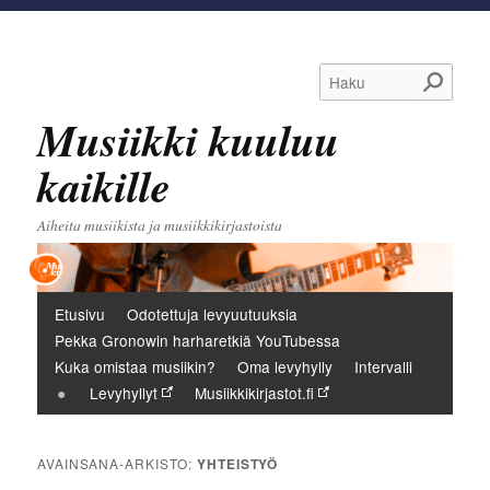
Haku
Musiikki kuuluu
kaikille
Aiheita musiikista ja musiikkikirjastoista
Päävalikko
Etusivu
Odotettuja levyuutuuksia
Pekka Gronowin harharetkiä YouTubessa
Kuka omistaa musiikin?
Oma levyhylly
Intervalli
Levyhyllyt
Musiikkikirjastot.fi
AVAINSANA-ARKISTO:
YHTEISTYÖ