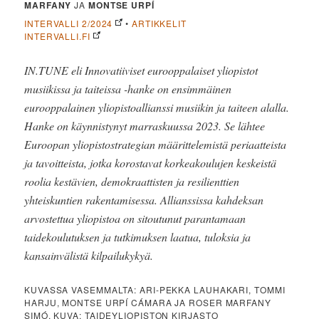
MARFANY
JA
MONTSE URPÍ
INTERVALLI 2/2024
•
ARTIKKELIT
INTERVALLI.FI
IN.TUNE eli Innovatiiviset eurooppalaiset yliopistot
musiikissa ja taiteissa -hanke on ensimmäinen
eurooppalainen yliopistoallianssi musiikin ja taiteen alalla.
Hanke on käynnistynyt marraskuussa 2023. Se lähtee
Euroopan yliopistostrategian määrittelemistä periaatteista
ja tavoitteista, jotka korostavat korkeakoulujen keskeistä
roolia kestävien, demokraattisten ja resilienttien
yhteiskuntien rakentamisessa. Allianssissa kahdeksan
arvostettua yliopistoa on sitoutunut parantamaan
taidekoulutuksen ja tutkimuksen laatua, tuloksia ja
kansainvälistä kilpailukykyä.
KUVASSA VASEMMALTA: ARI-PEKKA LAUHAKARI, TOMMI
HARJU, MONTSE URPÍ CÁMARA JA ROSER MARFANY
SIMÓ. KUVA: TAIDEYLIOPISTON KIRJASTO