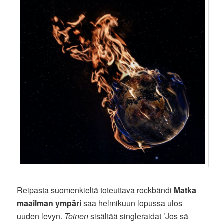
Reipasta suomenkieltä toteuttava rockbändi
Matka
maailman ympäri
saa helmikuun lopussa ulos
uuden levyn.
Toinen
sisältää singleraidat ’Jos sä