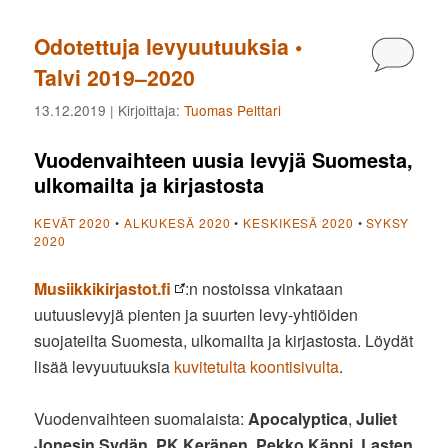
Odotettuja levyuutuuksia •
Kommen
Talvi 2019–2020
13.12.2019
| Kirjoittaja:
Tuomas Pelttari
Vuodenvaihteen uusia levyjä Suomesta,
ulkomailta ja kirjastosta
KEVÄT 2020
•
ALKUKESÄ 2020
•
KESKIKESÄ 2020
•
SYKSY
2020
Musiikkikirjastot.fi
:n nostoissa vinkataan
uutuuslevyjä pienten ja suurten levy-yhtiöiden
suojateilta Suomesta, ulkomailta ja kirjastosta. Löydät
lisää levyuutuuksia
kuvitetulta koontisivulta
.
Vuodenvaihteen suomalaista:
Apocalyptica
,
Juliet
Jonesin Sydän
,
PK Keränen
,
Pekko Käppi
,
Lasten