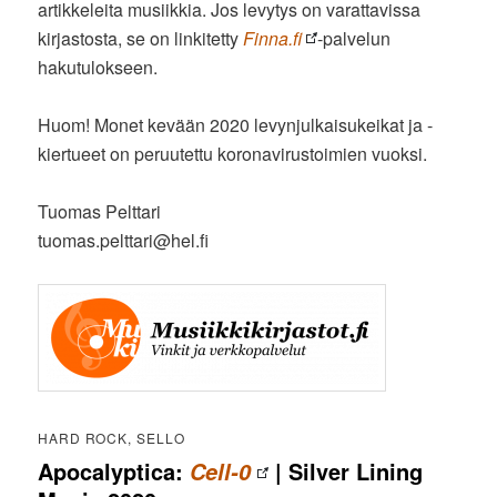
artikkeleita musiikkia. Jos levytys on varattavissa
kirjastosta, se on linkitetty
Finna.fi
-palvelun
hakutulokseen.
Huom! Monet kevään 2020 levynjulkaisukeikat ja -
kiertueet on peruutettu koronavirustoimien vuoksi.
Tuomas Pelttari
tuomas.pelttari@hel.fi
HARD ROCK, SELLO
Apocalyptica:
| Silver Lining
Cell-0