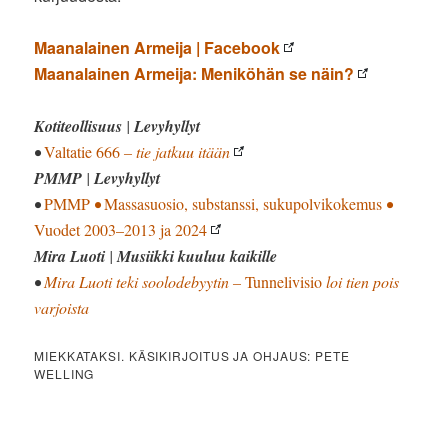
Maanalainen Armeija | Facebook
Maanalainen Armeija: Meniköhän se näin?
Kotiteollisuus
|
Levyhyllyt
•
Valtatie 666
– tie jatkuu itään
PMMP
|
Levyhyllyt
•
PMMP
•
Massasuosio, substanssi, sukupolvikokemus
•
Vuodet 2003–2013 ja 2024
Mira Luoti
|
Musiikki kuuluu kaikille
•
Mira Luoti teki soolodebyytin –
Tunnelivisio
loi tien pois
varjoista
MIEKKATAKSI. KÄSIKIRJOITUS JA OHJAUS: PETE
WELLING