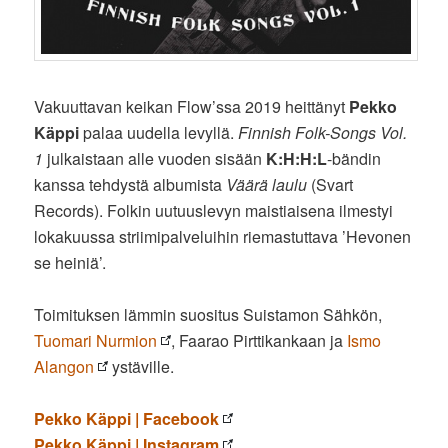
Vakuuttavan keikan Flow’ssa 2019 heittänyt
Pekko
Käppi
palaa uudella levyllä.
Finnish Folk-Songs Vol.
1
julkaistaan alle vuoden sisään
K:H:H:L
-bändin
kanssa tehdystä albumista
Väärä laulu
(Svart
Records). Folkin uutuuslevyn maistiaisena ilmestyi
lokakuussa striimipalveluihin riemastuttava ’Hevonen
se heiniä’.
Toimituksen lämmin suositus Suistamon Sähkön,
Tuomari Nurmion
, Faarao Pirttikankaan ja
Ismo
Alangon
ystäville.
Pekko Käppi | Facebook
Pekko Käppi | Instagram