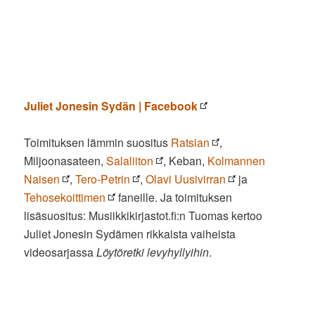
Juliet Jonesin Sydän | Facebook
Toimituksen lämmin suositus
Ratsian
,
Miljoonasateen,
Salaliiton
, Keban,
Kolmannen
Naisen
,
Tero-Petrin
,
Olavi Uusivirran
ja
Tehosekoittimen
faneille. Ja toimituksen
lisäsuositus: Musiikkikirjastot.fi:n Tuomas kertoo
Juliet Jonesin Sydämen rikkaista vaiheista
videosarjassa
Löytöretki levyhyllyihin
.