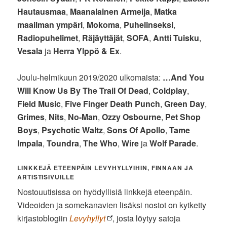
Hautausmaa
,
Maanalainen Armeija
,
Matka
maailman ympäri
,
Mokoma
,
Puhelinseksi
,
Radiopuhelimet
,
Räjäyttäjät
,
SOFA
,
Antti Tuisku
,
Vesala
ja
Herra Ylppö & Ex
.
Joulu-helmikuun 2019/2020 ulkomaista:
…And You
Will Know Us By The Trail Of Dead
,
Coldplay
,
Field Music
,
Five Finger Death Punch
,
Green Day
,
Grimes
,
Nits
,
No-Man
,
Ozzy Osbourne
,
Pet Shop
Boys
,
Psychotic Waltz
,
Sons Of Apollo
,
Tame
Impala
,
Toundra
,
The Who
,
Wire
ja
Wolf Parade
.
LINKKEJÄ ETEENPÄIN LEVYHYLLYIHIN, FINNAAN JA
ARTISTISIVUILLE
Nostouutisissa on hyödyllisiä linkkejä eteenpäin.
Videoiden ja somekanavien lisäksi nostot on kytketty
kirjastoblogiin
Levyhyllyt
, josta löytyy satoja