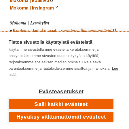
Mokoma | kotisivu
Mokoma | Instagram
Mokoma
|
Levyhyllyt
•
Kuoleman laulukunnaat
– suomimetallin voimannäyttö
Tietoa sivustolla käytetyistä evästeistä
SYYTTÄVÄ SORMI. DIRECTOR OF PHOTOGRAPHY: MAREK
SABOKAL
Käytämme sivustollamme evästeitä kerätäksemme ja
analysoidaksemme sivuston suorituskykyä ja käyttöä,
tarjotaksemme sosiaalisen median ominaisuuksia sekä
parantaaksemme ja räätälöidäksemme sisältöä ja mainoksia.
Lue
lisää
Evästeasetukset
Salli kaikki evästeet
Hyväksy välttämättömät evästeet