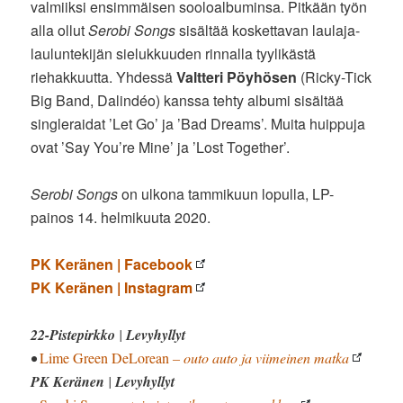
valmiiksi ensimmäisen sooloalbuminsa. Pitkään työn
alla ollut
Serobi Songs
sisältää koskettavan laulaja-
lauluntekijän sielukkuuden rinnalla tyylikästä
riehakkuutta. Yhdessä
Valtteri Pöyhösen
(Ricky-Tick
Big Band, Dalindéo) kanssa tehty albumi sisältää
singleraidat ’Let Go’ ja ’Bad Dreams’. Muita huippuja
ovat ’Say You’re Mine’ ja ’Lost Together’.
Serobi Songs
on ulkona tammikuun lopulla, LP-
painos 14. helmikuuta 2020.
PK Keränen | Facebook
PK Keränen | Instagram
22-Pistepirkko
|
Levyhyllyt
•
Lime Green DeLorean
– outo auto ja viimeinen matka
PK Keränen
|
Levyhyllyt