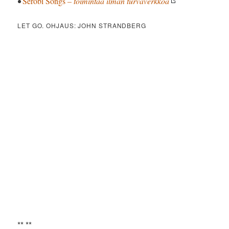
•
Serobi Songs
– toimintaa ilman turvaverkkoa
LET GO. OHJAUS: JOHN STRANDBERG
** **