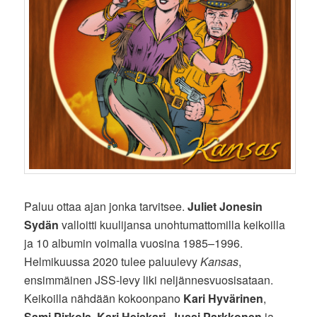
Paluu ottaa ajan jonka tarvitsee.
Juliet Jonesin
Sydän
valloitti kuulijansa unohtumattomilla keikoilla
ja 10 albumin voimalla vuosina 1985–1996.
Helmikuussa 2020 tulee paluulevy
Kansas
,
ensimmäinen JSS-levy liki neljännesvuosisataan.
Keikoilla nähdään kokoonpano
Kari Hyvärinen
,
Sami Pirkola
,
Kari Heiskari
,
Jussi Parkkonen
ja