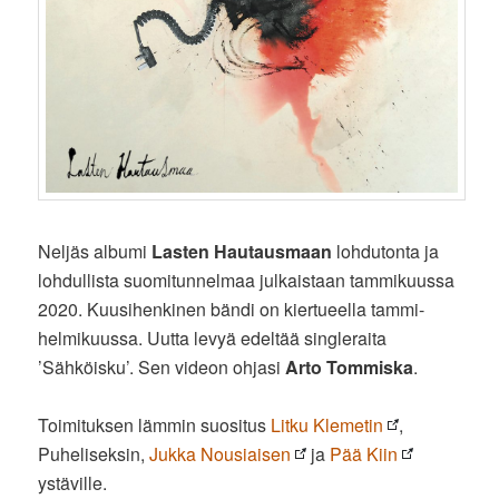
Neljäs albumi
Lasten Hautausmaan
lohdutonta ja
lohdullista suomitunnelmaa julkaistaan tammikuussa
2020. Kuusihenkinen bändi on kiertueella tammi-
helmikuussa. Uutta levyä edeltää singleraita
’Sähköisku’. Sen videon ohjasi
Arto Tommiska
.
Toimituksen lämmin suositus
Litku Klemetin
,
Puheliseksin,
Jukka Nousiaisen
ja
Pää Kiin
ystäville.