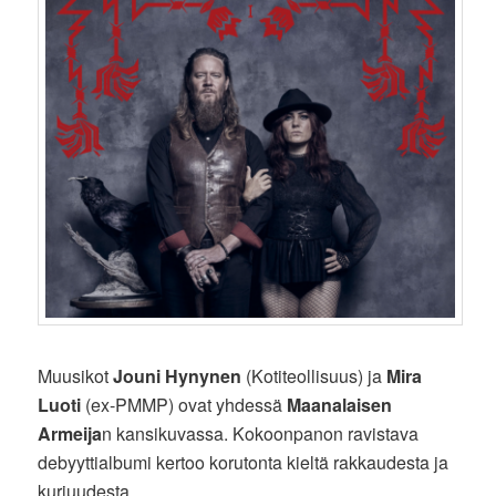
Muusikot
Jouni Hynynen
(Kotiteollisuus) ja
Mira
Luoti
(ex-PMMP) ovat yhdessä
Maanalaisen
Armeija
n kansikuvassa. Kokoonpanon ravistava
debyyttialbumi kertoo korutonta kieltä rakkaudesta ja
kurjuudesta.