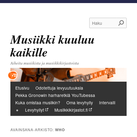
Haku
Musiikki kuuluu
kaikille
Aiheita musiikista ja musiikkikirjastoista
Päävalikko
Etusivu
Odotettuja levyuutuuksia
Pekka Gronowin harharetkiä YouTubessa
Kuka omistaa musiikin?
Oma levyhylly
Intervalli
Levyhyllyt
Musiikkikirjastot.fi
AVAINSANA-ARKISTO:
WHO