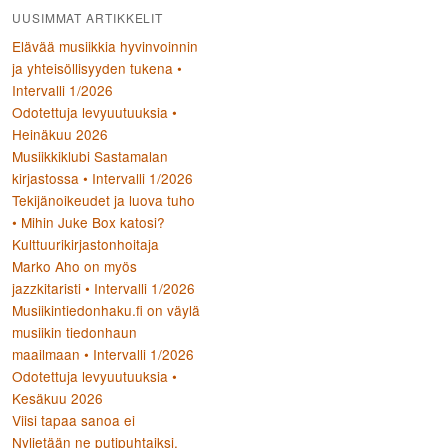
UUSIMMAT ARTIKKELIT
Elävää musiikkia hyvinvoinnin
ja yhteisöllisyyden tukena •
Intervalli 1/2026
Odotettuja levyuutuuksia •
Heinäkuu 2026
Musiikkiklubi Sastamalan
kirjastossa • Intervalli 1/2026
Tekijänoikeudet ja luova tuho
• Mihin Juke Box katosi?
Kulttuurikirjastonhoitaja
Marko Aho on myös
jazzkitaristi • Intervalli 1/2026
Musiikintiedonhaku.fi on väylä
musiikin tiedonhaun
maailmaan • Intervalli 1/2026
Odotettuja levyuutuuksia •
Kesäkuu 2026
Viisi tapaa sanoa ei
Nyljetään ne putipuhtaiksi,