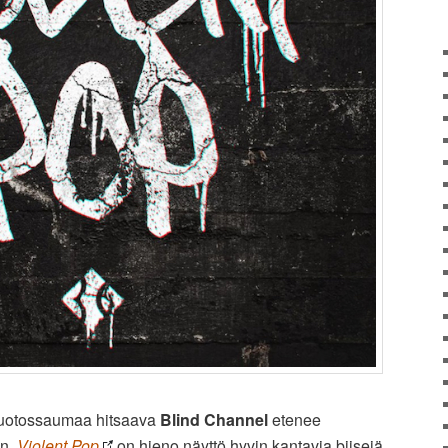
 juotossaumaa hitsaava
Blind Channel
etenee
in.
Violent Pop
on hieno näyttö hyvin kantavia biisejä