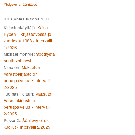
äänitteet
Yhdysvallat
UUSIMMAT KOMMENTIT
Kirjastonkäyttäjä
:
Kaisa
Hypén – kirjastotyössä jo
vuodesta 1988 • Intervalli
1/2026
Michael monroe
:
Spotifysta
puuttuvat levyt
Nimetön
:
Maksuton
Varastokirjasto on
peruspalvelua • Intervalli
2/2025
Tuomas Pelttari
:
Maksuton
Varastokirjasto on
peruspalvelua • Intervalli
2/2025
Pekka G
:
Äänilevy ei ole
kuollut • Intervalli 2/2025