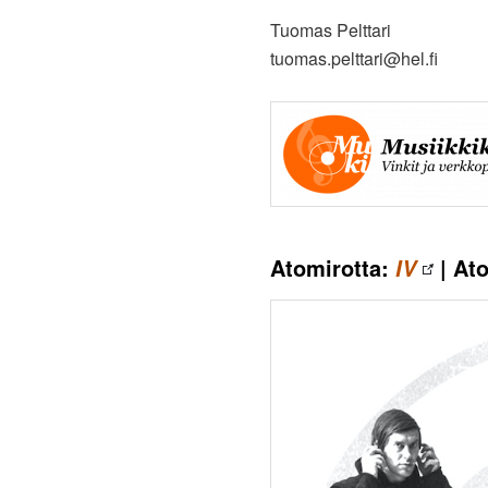
Tuomas Pelttari
tuomas.pelttari@hel.fi
Atomirotta:
| At
IV