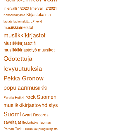
Intervalli 2/2021
Intervalli 1/2023
Kirjastokaista
Kansalliskirjasto
laulaja-lauluntekijät
LP-levyt
musiikkiaineistot
musiikkikirjastot
Musiikkikirjastot.fi
musiikkikirjastotyö
muusikot
Odotettuja
levyuutuuksia
Pekka Gronow
populaarimusiikki
rock
Suomen
Poroila Heikki
musiikkikirjastoyhdistys
Suomi
Svart Records
säveltäjät
tiedonhaku
Tuomas
Pelttari
Turku
Turun kaupunginkirjasto