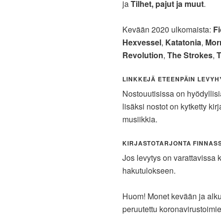
ja
Tilhet, pajut ja muut
.
Kevään 2020 ulkomaista:
F
Hexvessel
,
Katatonia
,
Mor
Revolution
,
The Strokes
,
LINKKEJÄ ETEENPÄIN LEVYHY
Nostouutisissa on hyödyllis
lisäksi nostot on kytketty kir
musiikkia.
KIRJASTOTARJONTA FINNAS
Jos levytys on varattavissa k
hakutulokseen.
Huom! Monet kevään ja alkuk
peruutettu koronavirustoimie