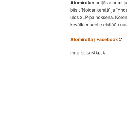
Atomirotan
neljäs albumi j
biisit ’Noidankehää’ ja ’Yhd
ulos 2LP-painoksena. Korona
kevätkiertueelle etsitään uu
Atomirotta | Facebook
PIRU OLKAPÄÄLLÄ