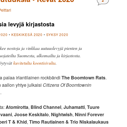
2
elttari
ia levyjä kirjastosta
2020
•
KESKIKESÄ 2020
•
SYKSY 2020
kee nostoja ja vinkkaa uutuuslevyjä pienten ja
uojateilta Suomesta, ulkomailta ja kirjastosta.
öytyvät
kuvitetulta koontisivulta
.
a palaa irlantilainen rockbändi
The Boomtown Rats
.
aallon yhtye julkaisi
Citizens Of Boomtownin
.
ta:
Atomirotta
,
Blind Channel
,
Juhamatti
,
Tuure
avaani
,
Joose Keskitalo
,
Nightwish
,
Ninni Forever
eri T & Khid
,
Timo Rautiainen & Trio Niskalaukaus