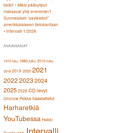
beibi! • Miksi pääsyliput
maksavat yhä enemmän?
Suomalaiset “savikiekot”
amerikkalaiseen tietokantaan
• Intervalli 1/2026
AVAINSANAT
1980-luku
2010-luku
1970-luku
2021
2019
2020
2018
2023
2022
2024
2025
CD-levyt
2026
haastattelut
Gronow Pekka
Harharetkiä
YouTubessa
Heikki
Intervalli
Poroila
IAML