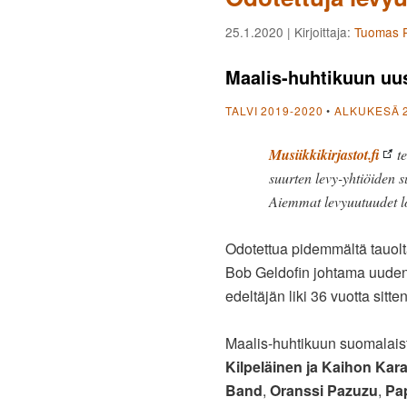
25.1.2020
| Kirjoittaja:
Tuomas P
Maalis-huhtikuun uus
TALVI 2019-2020
•
ALKUKESÄ 
Musiikkikirjastot.fi
te
suurten levy-yhtiöiden s
Aiemmat levyuutuudet l
Odotettua pidemmältä tauolt
Bob Geldofin johtama uuden 
edeltäjän liki 36 vuotta sitten
Maalis-huhtikuun suomalais
Kilpeläinen ja Kaihon Kar
Band
,
Oranssi Pazuzu
,
Pap