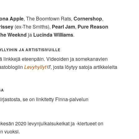
iona Apple
, The Boomtown Rats,
Cornershop
,
rissey
(ex-The Smiths),
Pearl Jam
,
Pure Reason
The Weeknd
ja
Lucinda Williams
.
LLYIHIN JA ARTISTISIVUILLE
iä linkkejä eteenpäin. Videoiden ja somekanavien
jastoblogiin
Levyhyllyt
, josta löytyy satoja artikkeleita
SA
irjastosta, se on linkitetty Finna-palvelun
esän 2020 levynjulkaisukeikat ja -kiertueet on
n vuoksi.