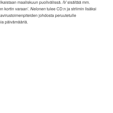
ulkaistaan maaliskuun puolivälissä.
IV
sisältää mm.
en kortin varaan’.
Nelonen
tulee CD:n ja striimin lisäksi
virustoimenpiteiden johdosta peruutetulle
sia päivämääriä.