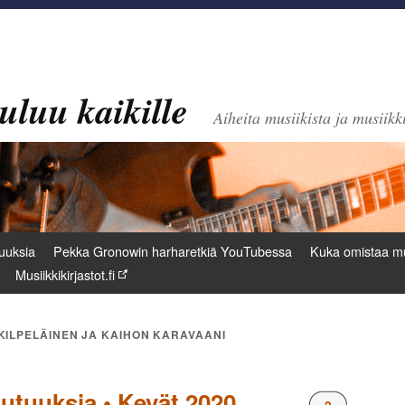
uluu kaikille
Aiheita musiikista ja musiikki
uuksia
Pekka Gronowin harharetkiä YouTubessa
Kuka omistaa mu
Musiikkikirjastot.fi
KILPELÄINEN JA KAIHON KARAVAANI
utuuksia • Kevät 2020
Kommentteja