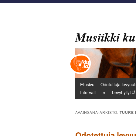
Musiikki ku
Päävalikko
Etusivu
Odotettuja levyuut
Intervalli
Levyhyllyt
AVAINSANA-ARKISTO:
TUURE 
Odotettuja levyu