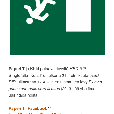
Paperi T ja Khid
palaavat levyllä
HBD RIP
.
Singleraita ’Kolari’ on ulkona 21. helmikuuta.
HBD
RIP
julkaistaan 17.4. – ja ensimmäinen levy
Ex ovis
pullus non natis serò fit ullus
(2013) jää yhä ilman
uusintapainosta.
Paperi T | Facebook