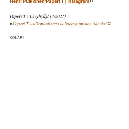
Henri Pulkkinen/Paperi T | Instagram
Paperi T
|
Levyhyllyt
[4/2021]
•
Paperi T – ulkopuolisesta kolmekymppisten ääneksi
KOLARI