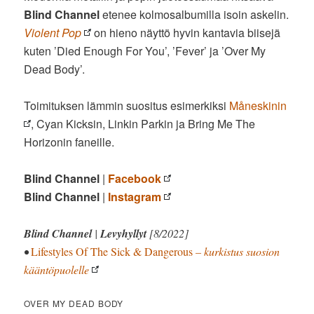
Blind Channel
etenee kolmosalbumilla isoin askelin.
Violent Pop
on hieno näyttö hyvin kantavia biisejä
kuten ’Died Enough For You’, ’Fever’ ja ’Over My
Dead Body’.
Toimituksen lämmin suositus esimerkiksi
Måneskinin
, Cyan Kicksin, Linkin Parkin ja Bring Me The
Horizonin faneille.
Blind Channel
|
Facebook
Blind Channel
|
Instagram
Blind Channel
|
Levyhyllyt
[8/2022]
•
Lifestyles Of The Sick & Dangerous
– kurkistus suosion
kääntöpuolelle
OVER MY DEAD BODY