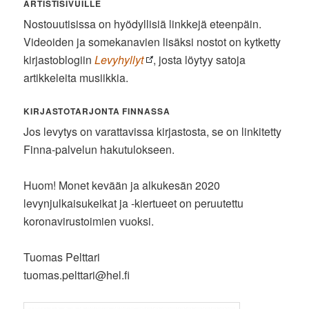
ARTISTISIVUILLE
Nostouutisissa on hyödyllisiä linkkejä eteenpäin.
Videoiden ja somekanavien lisäksi nostot on kytketty
kirjastoblogiin
Levyhyllyt
, josta löytyy satoja
artikkeleita musiikkia.
KIRJASTOTARJONTA FINNASSA
Jos levytys on varattavissa kirjastosta, se on linkitetty
Finna-palvelun hakutulokseen.
Huom! Monet kevään ja alkukesän 2020
levynjulkaisukeikat ja -kiertueet on peruutettu
koronavirustoimien vuoksi.
Tuomas Pelttari
tuomas.pelttari@hel.fi