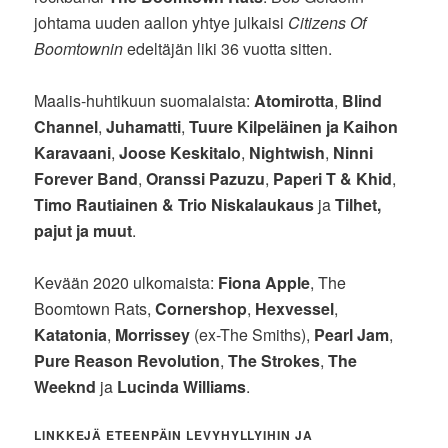
johtama uuden aallon yhtye julkaisi
Citizens Of
Boomtownin
edeltäjän liki 36 vuotta sitten.
Maalis-huhtikuun suomalaista:
Atomirotta
,
Blind
Channel
,
Juhamatti
,
Tuure Kilpeläinen ja Kaihon
Karavaani
,
Joose Keskitalo
,
Nightwish
,
Ninni
Forever Band
,
Oranssi Pazuzu
,
Paperi T & Khid
,
Timo Rautiainen & Trio Niskalaukaus
ja
Tilhet,
pajut ja muut
.
Kevään 2020 ulkomaista:
Fiona Apple
, The
Boomtown Rats,
Cornershop
,
Hexvessel
,
Katatonia
,
Morrissey
(ex-The Smiths),
Pearl Jam
,
Pure Reason Revolution
,
The Strokes
,
The
Weeknd
ja
Lucinda Williams
.
LINKKEJÄ ETEENPÄIN LEVYHYLLYIHIN JA