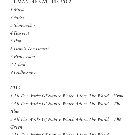
HUMAN. :II: NATURE.
CD 1
1 Music
2 Noise
3 Shoemaker
4 Harvest
5 Pan
6 How’s The Heart?
7 Procession
8 Tribal
9 Endlessness
CD 2
1 All The Works Of Nature Which Adorn The World –
Vista
2 All The Works Of Nature Which Adorn The World –
The
Blue
3 All The Works Of Nature Which Adorn The World –
The
Green
4 All The Works Of Nature Which Adorn The World –