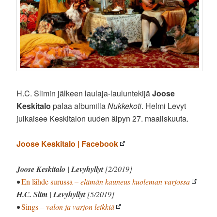
H.C. Slimin jälkeen laulaja-lauluntekijä
Joose
Keskitalo
palaa albumilla
Nukkekoti
. Helmi Levyt
julkaisee Keskitalon uuden älpyn 27. maaliskuuta.
Joose Keskitalo | Facebook
Joose Keskitalo
|
Levyhyllyt
[2/2019]
•
En lähde surussa
– elämän kauneus kuoleman varjossa
H.C. Slim
|
Levyhyllyt
[5/2019]
•
Sings
– valon ja varjon leikkiä