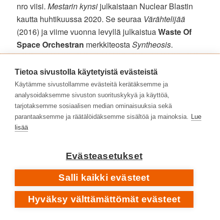
nro viisi.
Mestarin kynsi
julkaistaan Nuclear Blastin
kautta huhtikuussa 2020. Se seuraa
Värähtelijää
(2016) ja viime vuonna levyllä julkaistua
Waste Of
Space Orchestran
merkkiteosta
Syntheosis
.
Oranssi Pazuzu | kotisivu
Tietoa sivustolla käytetyistä evästeistä
Oranssi Pazuzu | Facebook
Käytämme sivustollamme evästeitä kerätäksemme ja
Oranssi Pazuzu | Instagram
analysoidaksemme sivuston suorituskykyä ja käyttöä,
tarjotaksemme sosiaalisen median ominaisuuksia sekä
Oranssi Pazuzu | Twitter
parantaaksemme ja räätälöidäksemme sisältöä ja mainoksia.
Lue
lisää
Oranssi Pazuzu
|
Levyhyllyt
[4/2020]
•
Mestarin kynsi – alitajunnan oudot luonnolai
t
Evästeasetukset
UUSI TEKNOKRATIA. OHJAUS: ZEV DEANS
Salli kaikki evästeet
Hyväksy välttämättömät evästeet