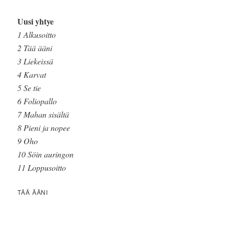
Uusi yhtye
1 Alkusoitto
2 Tää ääni
3 Liekeissä
4 Karvat
5 Se tie
6 Foliopallo
7 Mahan sisältä
8 Pieni ja nopee
9 Oho
10 Söin auringon
11 Loppusoitto
TÄÄ ÄÄNI