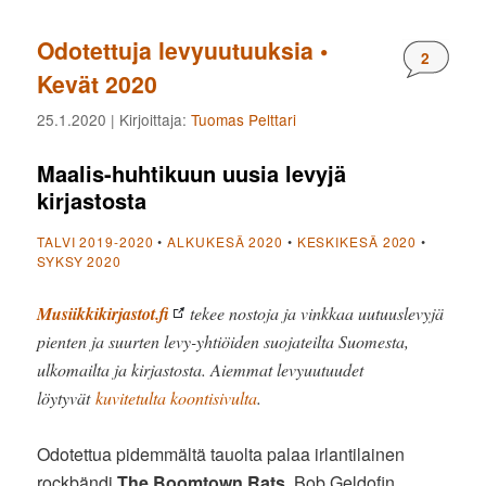
Odotettuja levyuutuuksia •
Komment
2
Kevät 2020
25.1.2020
| Kirjoittaja:
Tuomas Pelttari
Maalis-huhtikuun uusia levyjä
kirjastosta
TALVI 2019-2020
•
ALKUKESÄ 2020
•
KESKIKESÄ 2020
•
SYKSY 2020
Musiikkikirjastot.fi
tekee nostoja ja vinkkaa uutuuslevyjä
pienten ja suurten levy-yhtiöiden suojateilta Suomesta,
ulkomailta ja kirjastosta. Aiemmat levyuutuudet
löytyvät
kuvitetulta koontisivulta
.
Odotettua pidemmältä tauolta palaa irlantilainen
rockbändi
The Boomtown Rats
. Bob Geldofin