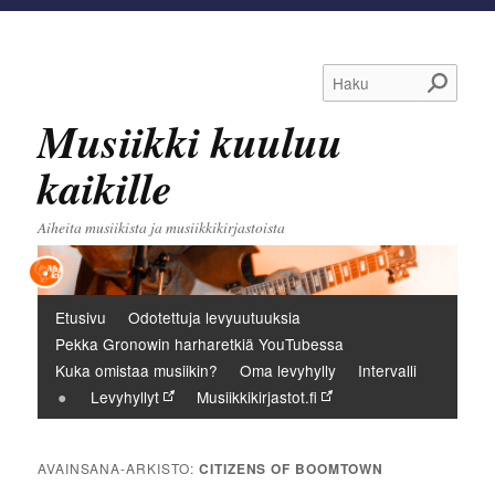
Haku
Musiikki kuuluu
kaikille
Aiheita musiikista ja musiikkikirjastoista
Päävalikko
Etusivu
Odotettuja levyuutuuksia
Pekka Gronowin harharetkiä YouTubessa
Kuka omistaa musiikin?
Oma levyhylly
Intervalli
Levyhyllyt
Musiikkikirjastot.fi
AVAINSANA-ARKISTO:
CITIZENS OF BOOMTOWN