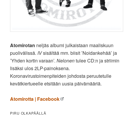
Atomirotan
neljäs albumi julkaistaan maaliskuun
puolivälissä.
IV
sisältää mm. biisit ’Noidankehää’ ja
’Yhden kortin varaan’.
Nelonen
tulee CD:n ja striimin
lisäksi ulos 2LP-painoksena.
Koronavirustoimenpiteiden johdosta peruutetulle
kevätkiertueelle etsitään uusia päivämääriä.
Atomirotta | Facebook
PIRU OLKAPÄÄLLÄ