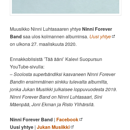
Muusikko Ninni Luhtasaaren yhtye
Ninni Forever
Band
saa ulos kolmannen albuminsa.
Uusi yhtye
on ulkona 27. maaliskuuta 2020.
Ennakkobiisistä ’Tää ääni’ Kalevi Suopursun
YouTube-sivulla:
– Soolosta superbändiksi kasvaneen Ninni Forever
Bandin ensimmäinen sinkku tulevalta albumilta,
jonka Jukan Musiikki julkaisee loppuvuodesta 2019.
Ninni Forever Band on Ninni Luhtasaari, Sini
Mäenpää, Joni Ekman ja Risto Ylihärsilä.
Ninni Forever Band
|
Facebook
Uusi yhtye
|
Jukan Musiikki