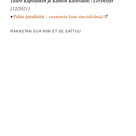
Tuure Kilpeläinen ja Kaihon Karavaani
|
Levyhyllyt
[12/2021]
•
Paluu paratiisiin
– enemmän kuin etnoiskelmää
RAKASTAN SUA NIIN ET SE SATTUU