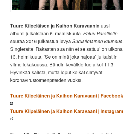
Tuure Kilpeläisen ja Kaihon Karavaanin
uusi
albumi julkaistaan 6. maaliskuuta.
Paluu Paratiisiin
seuraa 2016 julkaistua levyä
Surusilmäinen kauneus
.
Singleraita ’Rakastan sua niin et se sattuu’ on ulkona
13. helmikuuta, ’Se on minä joka hajoaa’ julkaistiin
viime lokakuussa. Bändin kevätkiertue alkoi 11.3.
Hyvinkää-salista, mutta loput keikat siirtyvät
koronavirustoimenpiteiden vuoksi.
Tuure Kilpeläinen ja Kaihon Karavaani | Facebook
Tuure Kilpeläinen ja Kaihon Karavaani | Instagram