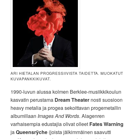
ARI HIETALAN PROGRESSIIVISTA TAIDETTA. MUOKATUT
KUVAPANKKIKUVAT.
1990-luvun alussa kolmen Berklee-musiikkikoulun
kasvatin perustama
Dream Theater
nosti suosioon
heavy metalia ja progea sekoittavan progemetallin
albumillaan
Images And Words
. Alagenren
varhaisempia edustajia olivat olleet
Fates Warning
ja
Queensrÿche
(joista jälkimmäinen saavutti