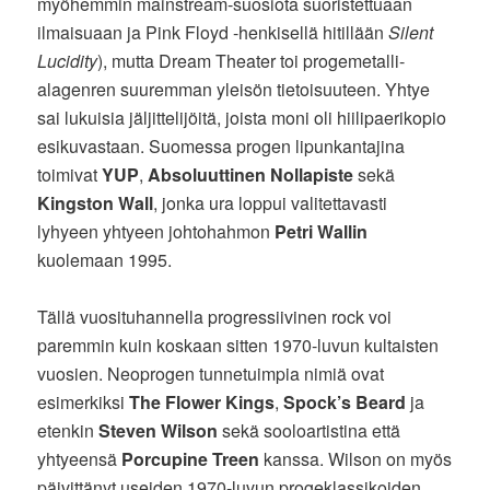
myöhemmin mainstream-suosiota suoristettuaan
ilmaisuaan ja Pink Floyd -henkisellä hitillään
Silent
Lucidity
), mutta Dream Theater toi progemetalli-
alagenren suuremman yleisön tietoisuuteen. Yhtye
sai lukuisia jäljittelijöitä, joista moni oli hiilipaerikopio
esikuvastaan. Suomessa progen lipunkantajina
toimivat
YUP
,
Absoluuttinen Nollapiste
sekä
Kingston Wall
, jonka ura loppui valitettavasti
lyhyeen yhtyeen johtohahmon
Petri Wallin
kuolemaan 1995.
Tällä vuosituhannella progressiivinen rock voi
paremmin kuin koskaan sitten 1970-luvun kultaisten
vuosien. Neoprogen tunnetuimpia nimiä ovat
esimerkiksi
The Flower Kings
,
Spock’s Beard
ja
etenkin
Steven Wilson
sekä sooloartistina että
yhtyeensä
Porcupine Treen
kanssa. Wilson on myös
päivittänyt useiden 1970-luvun progeklassikoiden