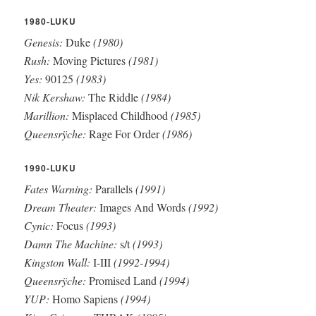
1980-LUKU
Genesis:
Duke
(1980)
Rush:
Moving Pictures
(1981)
Yes:
90125
(1983)
Nik Kershaw:
The Riddle
(1984)
Marillion:
Misplaced Childhood
(1985)
Queensrÿche:
Rage For Order
(1986)
1990-LUKU
Fates Warning:
Parallels
(1991)
Dream Theater:
Images And Words
(1992)
Cynic:
Focus
(1993)
Damn The Machine:
s/t
(1993)
Kingston Wall:
I-III
(1992-1994)
Queensrÿche:
Promised Land
(1994)
YUP:
Homo Sapiens
(1994)