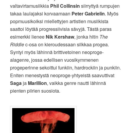
valtavirtamusiikkia
Phil Collinsin
siirryttyä rumpujen
takaa laulajaksi korvaamaan
Peter Gabrielin
. Myös
popmuusikoiksi miellettyjen artistien musiikista
saattoi löytää progressiivisia sävyjä. Tästä paras
esimerkki lienee
Nik Kershaw
, jonka hitin
The
Riddle
c-osa on kieroudessaan silkkaa progea.
Syntyi myös lähinnä brittivetoinen neoproge-
alagenre, jossa edellisen vuosikymmenen
progeperinne sekoittui funkiin, hardrockiin ja punkiin.
Eniten menestystä neoproge-yhtyeistä saavuttivat
Saga
ja
Marillion
, vaikka genre nautti lähinnä
pienten piirien suosiota.