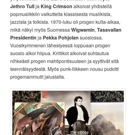
Jethro Tull
ja
King Crimson
alkoivat yhdistellä
popmusiikkiin vaikutteita klassisesta musiikista,
jazzista ja folkista. 1970-luku oli progen kulta-aikaa,
mikä näkyi myös Suomessa
Wigwamin
,
Tasavallan
Presidentin
ja
Pekka Pohjolan
suosiossa.
Vuosikymmenen lähestyessä loppuaan progen
suosio alkoi hiipua. Kriitikot alkoivat suhtautua
nihkeästi progen mahtipontisuuteen ja syyttivät sitä
teennäisyydestä. Myös punk-liikkeen nousu pudotti
progemammutit jalustalta.