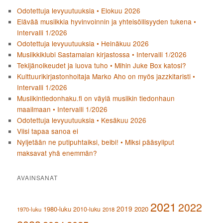
Odotettuja levyuutuuksia • Elokuu 2026
Elävää musiikkia hyvinvoinnin ja yhteisöllisyyden tukena •
Intervalli 1/2026
Odotettuja levyuutuuksia • Heinäkuu 2026
Musiikkiklubi Sastamalan kirjastossa • Intervalli 1/2026
Tekijänoikeudet ja luova tuho • Mihin Juke Box katosi?
Kulttuurikirjastonhoitaja Marko Aho on myös jazzkitaristi •
Intervalli 1/2026
Musiikintiedonhaku.fi on väylä musiikin tiedonhaun
maailmaan • Intervalli 1/2026
Odotettuja levyuutuuksia • Kesäkuu 2026
Viisi tapaa sanoa ei
Nyljetään ne putipuhtaiksi, beibi! • Miksi pääsyliput
maksavat yhä enemmän?
AVAINSANAT
2021
2022
2019
1980-luku
2020
2010-luku
1970-luku
2018