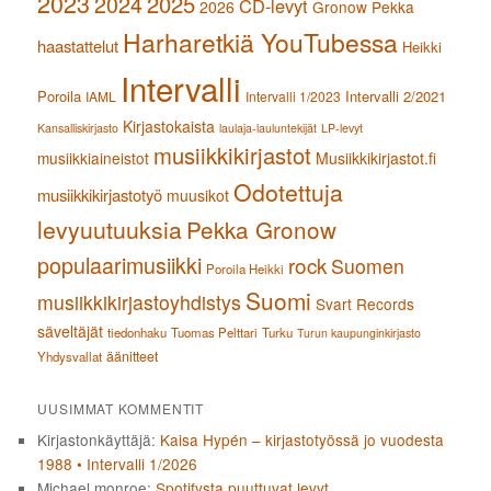
2023
2024
2025
CD-levyt
2026
Gronow Pekka
Harharetkiä YouTubessa
haastattelut
Heikki
Intervalli
Poroila
Intervalli 2/2021
IAML
Intervalli 1/2023
Kirjastokaista
Kansalliskirjasto
laulaja-lauluntekijät
LP-levyt
musiikkikirjastot
musiikkiaineistot
Musiikkikirjastot.fi
Odotettuja
musiikkikirjastotyö
muusikot
levyuutuuksia
Pekka Gronow
populaarimusiikki
rock
Suomen
Poroila Heikki
Suomi
musiikkikirjastoyhdistys
Svart Records
säveltäjät
tiedonhaku
Tuomas Pelttari
Turku
Turun kaupunginkirjasto
äänitteet
Yhdysvallat
UUSIMMAT KOMMENTIT
Kirjastonkäyttäjä
:
Kaisa Hypén – kirjastotyössä jo vuodesta
1988 • Intervalli 1/2026
Michael monroe
:
Spotifysta puuttuvat levyt