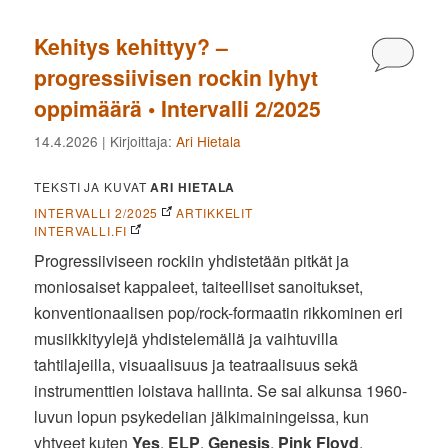
Kehitys kehittyy? –
Kommen
progressiivisen rockin lyhyt
oppimäärä • Intervalli 2/2025
14.4.2026
| Kirjoittaja:
Ari Hietala
TEKSTI JA KUVAT
ARI HIETALA
INTERVALLI 2/2025
ARTIKKELIT
INTERVALLI.FI
Progressiiviseen rockiin yhdistetään pitkät ja
moniosaiset kappaleet, taiteelliset sanoitukset,
konventionaalisen pop/rock-formaatin rikkominen eri
musiikkityylejä yhdistelemällä ja vaihtuvilla
tahtilajeilla, visuaalisuus ja teatraalisuus sekä
instrumenttien loistava hallinta. Se sai alkunsa 1960-
luvun lopun psykedelian jälkimainingeissa, kun
yhtyeet kuten
Yes
,
ELP
,
Genesis
,
Pink Floyd
,