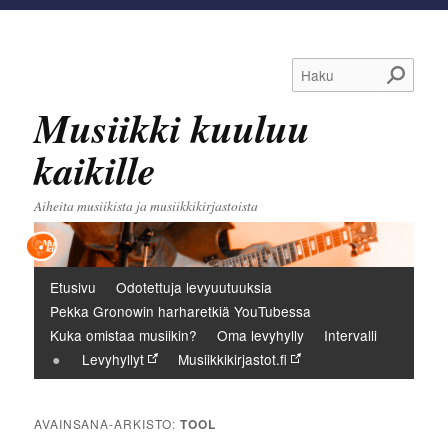
Haku
Musiikki kuuluu
kaikille
Aiheita musiikista ja musiikkikirjastoista
Päävalikko
Etusivu
Odotettuja levyuutuuksia
Pekka Gronowin harharetkiä YouTubessa
Kuka omistaa musiikin?
Oma levyhylly
Intervalli
Levyhyllyt
Musiikkikirjastot.fi
AVAINSANA-ARKISTO:
TOOL