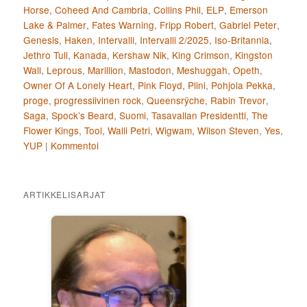
Horse
,
Coheed And Cambria
,
Collins Phil
,
ELP
,
Emerson
Lake & Palmer
,
Fates Warning
,
Fripp Robert
,
Gabriel Peter
,
Genesis
,
Haken
,
Intervalli
,
Intervalli 2/2025
,
Iso-Britannia
,
Jethro Tull
,
Kanada
,
Kershaw Nik
,
King Crimson
,
Kingston
Wall
,
Leprous
,
Marillion
,
Mastodon
,
Meshuggah
,
Opeth
,
Owner Of A Lonely Heart
,
Pink Floyd
,
Plini
,
Pohjola Pekka
,
proge
,
progressiivinen rock
,
Queensrÿche
,
Rabin Trevor
,
Saga
,
Spock’s Beard
,
Suomi
,
Tasavallan Presidentti
,
The
Flower Kings
,
Tool
,
Walli Petri
,
Wigwam
,
Wilson Steven
,
Yes
,
YUP
|
Kommentoi
ARTIKKELISARJAT