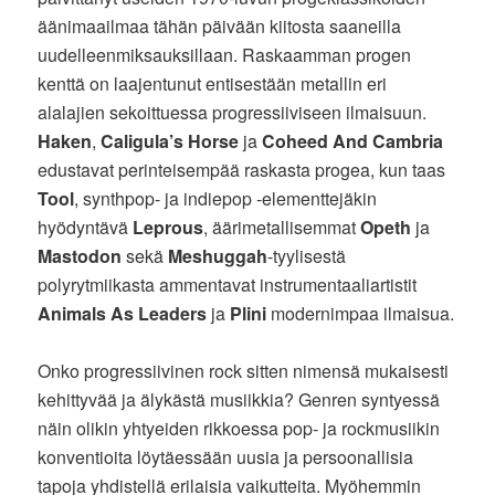
äänimaailmaa tähän päivään kiitosta saaneilla
uudelleenmiksauksillaan. Raskaamman progen
kenttä on laajentunut entisestään metallin eri
alalajien sekoittuessa progressiiviseen ilmaisuun.
Haken
,
Caligula’s Horse
ja
Coheed And Cambria
edustavat perinteisempää raskasta progea, kun taas
Tool
, synthpop- ja indiepop -elementtejäkin
hyödyntävä
Leprous
, äärimetallisemmat
Opeth
ja
Mastodon
sekä
Meshuggah
-tyylisestä
polyrytmiikasta ammentavat instrumentaaliartistit
Animals As Leaders
ja
Plini
modernimpaa ilmaisua.
Onko progressiivinen rock sitten nimensä mukaisesti
kehittyvää ja älykästä musiikkia? Genren syntyessä
näin olikin yhtyeiden rikkoessa pop- ja rockmusiikin
konventioita löytäessään uusia ja persoonallisia
tapoja yhdistellä erilaisia vaikutteita. Myöhemmin