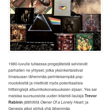
1980-luvulle tultaessa progejäteistä selvisivät
parhaiten ne yhtyeet, jotka yksinkertaistivat
ilmaisuaan lähemmäs perinteisempää pop-
muotokieltä ja miettivät myös potentiaalisia
hittisinglejä albumikokonaisuuksien sijaan. Yes sai
maistaa suursuosiota uuden kitaristi-laulaja
Trevor
Rabinin
jättihitillä
Owner Of a Lonely Heart
, ja
Genesis alkoi siirtyä yhä lähemmäs