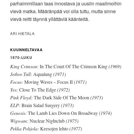
parhaimmillaan taas innostava ja uusiin maailmoihin
vievä matka. Määränpää voi olla tuttu, mutta sinne
vievä reitti täynnä yllättäviä käänteitä.
ARI HIETALA
KUUNNELTAVAA
1970-LUKU
King Crimson:
In The Court Of The Crimson King
(1969)
Jethro Tull:
Aqualung
(1971)
Focus:
Moving Waves – Focus II
(1971)
Yes:
Close To The Edge
(1972)
Pink Floyd:
The Dark Side Of The Moon
(1973)
ELP:
Brain Salad Surgery
(1973)
Genesis:
The Lamb Lies Down On Broadway
(1974)
Wigwam:
Nuclear Nightclub
(1975)
Pekka Pohjola:
Keesojen lehto
(1977)