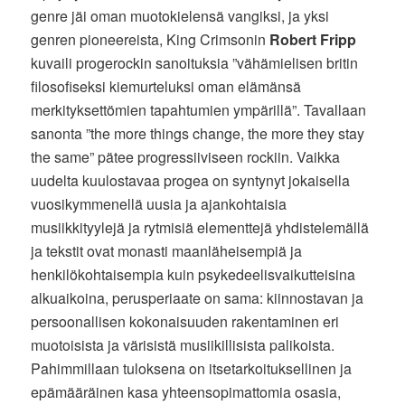
genre jäi oman muotokielensä vangiksi, ja yksi
genren pioneereista, King Crimsonin
Robert Fripp
kuvaili progerockin sanoituksia ”vähämielisen britin
filosofiseksi kiemurteluksi oman elämänsä
merkityksettömien tapahtumien ympärillä”. Tavallaan
sanonta ”the more things change, the more they stay
the same” pätee progressiiviseen rockiin. Vaikka
uudelta kuulostavaa progea on syntynyt jokaisella
vuosikymmenellä uusia ja ajankohtaisia
musiikkityylejä ja rytmisiä elementtejä yhdistelemällä
ja tekstit ovat monasti maanläheisempiä ja
henkilökohtaisempia kuin psykedeelisvaikutteisina
alkuaikoina, perusperiaate on sama: kiinnostavan ja
persoonallisen kokonaisuuden rakentaminen eri
muotoisista ja värisistä musiikillisista palikoista.
Pahimmillaan tuloksena on itsetarkoituksellinen ja
epämääräinen kasa yhteensopimattomia osasia,