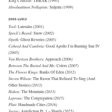
King Crimson:
THRAK
(1995)
Absoluuttinen Nollapiste:
Suljettu
(1999)
2000-LUKU
Tool:
Lateralus
(2001)
Spock’s Beard:
Snow
(2002)
Opeth:
Ghost Reveries
(2005)
Coheed And Cambria:
Good Apollo I’m Burning Star IV
(2005)
Von Hertzen Brothers:
Approach
(2006)
Between The Buried And Me:
Colors
(2007)
The Flower Kings:
Banks Of Eden
(2012)
Steven Wilson:
The Raven That Refused To Sing (And
Other Stories)
(2013)
Haken:
The Mountain
(2013)
Leprous:
The Congregation
(2015)
Plini:
Handmade Cities
(2016)
Joviac:
Autofiction Pt. 1 – Shards
(2025)