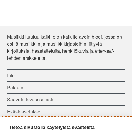
Musiikki kuuluu kaikille on kaikille avoin blogi, jossa on
esillä musiikkiin ja musiikkikirjastoihin liittyviä
kirjoituksia, haastatteluita, henkilökuvia ja
Intervalli
-
lehden artikkeleita.
Info
Palaute
Saavutettavuusseloste
Evästeasetukset
Tietoa sivustolla käytetyistä evästeistä
Seuraa meitä: