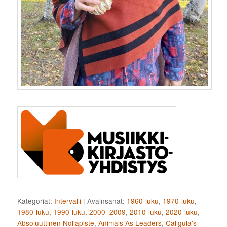
Kategoriat:
Intervalli
|
Avainsanat:
1960-luku
,
1970-luku
,
1980-luku
,
1990-luku
,
2000–2009
,
2010-luku
,
2020-luku
,
Absoluuttinen Nollapiste
,
Animals As Leaders
,
Caligula's