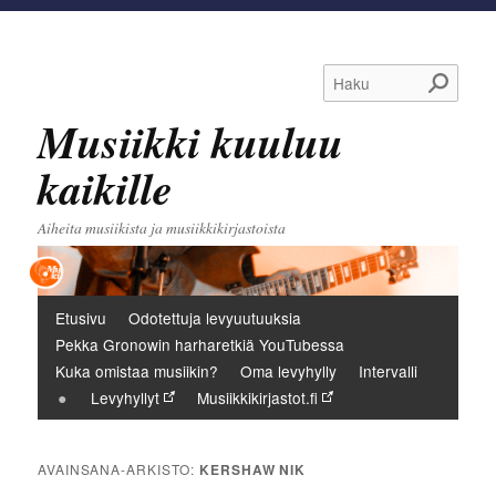
Haku
Musiikki kuuluu
kaikille
Aiheita musiikista ja musiikkikirjastoista
Päävalikko
Etusivu
Odotettuja levyuutuuksia
Pekka Gronowin harharetkiä YouTubessa
Kuka omistaa musiikin?
Oma levyhylly
Intervalli
Levyhyllyt
Musiikkikirjastot.fi
AVAINSANA-ARKISTO:
KERSHAW NIK