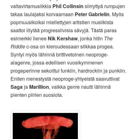
valtavirtamusiikkia
Phil Collinsin
siirryttyä rumpujen
takaa laulajaksi korvaamaan
Peter Gabrielin
. Myös
popmuusikoiksi miellettyjen artistien musiikista
saattoi löytää progressiivisia sävyjä. Tästä paras
esimerkki lienee
Nik Kershaw
, jonka hitin
The
Riddle
c-osa on kieroudessaan silkkaa progea.
Syntyi myös lähinnä brittivetoinen neoproge-
alagenre, jossa edellisen vuosikymmenen
progeperinne sekoittui funkiin, hardrockiin ja punkiin.
Eniten menestystä neoproge-yhtyeistä saavuttivat
Saga
ja
Marillion
, vaikka genre nautti lähinnä
pienten piirien suosiota.