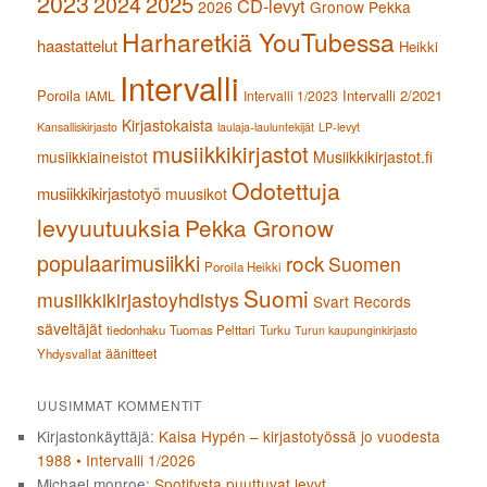
2023
2024
2025
CD-levyt
2026
Gronow Pekka
Harharetkiä YouTubessa
haastattelut
Heikki
Intervalli
Poroila
Intervalli 2/2021
IAML
Intervalli 1/2023
Kirjastokaista
Kansalliskirjasto
laulaja-lauluntekijät
LP-levyt
musiikkikirjastot
musiikkiaineistot
Musiikkikirjastot.fi
Odotettuja
musiikkikirjastotyö
muusikot
levyuutuuksia
Pekka Gronow
populaarimusiikki
rock
Suomen
Poroila Heikki
Suomi
musiikkikirjastoyhdistys
Svart Records
säveltäjät
tiedonhaku
Tuomas Pelttari
Turku
Turun kaupunginkirjasto
äänitteet
Yhdysvallat
UUSIMMAT KOMMENTIT
Kirjastonkäyttäjä
:
Kaisa Hypén – kirjastotyössä jo vuodesta
1988 • Intervalli 1/2026
Michael monroe
:
Spotifysta puuttuvat levyt