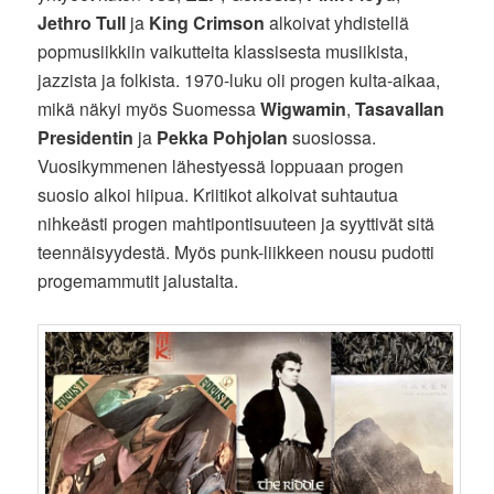
Jethro Tull
ja
King Crimson
alkoivat yhdistellä
popmusiikkiin vaikutteita klassisesta musiikista,
jazzista ja folkista. 1970-luku oli progen kulta-aikaa,
mikä näkyi myös Suomessa
Wigwamin
,
Tasavallan
Presidentin
ja
Pekka Pohjolan
suosiossa.
Vuosikymmenen lähestyessä loppuaan progen
suosio alkoi hiipua. Kriitikot alkoivat suhtautua
nihkeästi progen mahtipontisuuteen ja syyttivät sitä
teennäisyydestä. Myös punk-liikkeen nousu pudotti
progemammutit jalustalta.