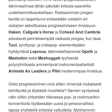
äänimaailmaa tähän päivään kiitosta saaneilla
uudelleenmiksauksillaan. Raskaamman progen
kenttä on laajentunut entisestään metallin eri
alalajien sekoittuessa progressiiviseen ilmaisuun.
Haken
,
Caligula’s Horse
ja
Coheed And Cambria
edustavat perinteisempää raskasta progea, kun taas
Tool
, synthpop- ja indiepop -elementtejäkin
hyödyntävä
Leprous
, äärimetallisemmat
Opeth
ja
Mastodon
sekä
Meshuggah
-tyylisestä
polyrytmiikasta ammentavat instrumentaaliartistit
Animals As Leaders
ja
Plini
modernimpaa ilmaisua.
Onko progressiivinen rock sitten nimensä mukaisesti
kehittyvää ja älykästä musiikkia? Genren syntyessä
näin olikin yhtyeiden rikkoessa pop- ja rockmusiikin
konventioita löytäessään uusia ja persoonallisia
tapoja yhdistellä erilaisia vaikutteita. Myöhemmin