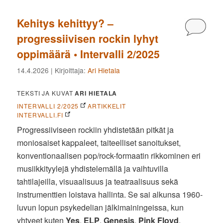
Kehitys kehittyy? –
Kommen
progressiivisen rockin lyhyt
oppimäärä • Intervalli 2/2025
14.4.2026
| Kirjoittaja:
Ari Hietala
TEKSTI JA KUVAT
ARI HIETALA
INTERVALLI 2/2025
ARTIKKELIT
INTERVALLI.FI
Progressiiviseen rockiin yhdistetään pitkät ja
moniosaiset kappaleet, taiteelliset sanoitukset,
konventionaalisen pop/rock-formaatin rikkominen eri
musiikkityylejä yhdistelemällä ja vaihtuvilla
tahtilajeilla, visuaalisuus ja teatraalisuus sekä
instrumenttien loistava hallinta. Se sai alkunsa 1960-
luvun lopun psykedelian jälkimainingeissa, kun
yhtyeet kuten
Yes
,
ELP
,
Genesis
,
Pink Floyd
,