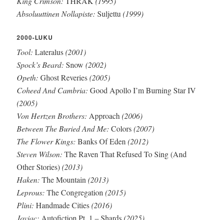
King Crimson:
THRAK
(1995)
Absoluuttinen Nollapiste:
Suljettu
(1999)
2000-LUKU
Tool:
Lateralus
(2001)
Spock’s Beard:
Snow
(2002)
Opeth:
Ghost Reveries
(2005)
Coheed And Cambria:
Good Apollo I’m Burning Star IV
(2005)
Von Hertzen Brothers:
Approach
(2006)
Between The Buried And Me:
Colors
(2007)
The Flower Kings:
Banks Of Eden
(2012)
Steven Wilson:
The Raven That Refused To Sing (And
Other Stories)
(2013)
Haken:
The Mountain
(2013)
Leprous:
The Congregation
(2015)
Plini:
Handmade Cities
(2016)
Joviac:
Autofiction Pt. 1 – Shards
(2025)