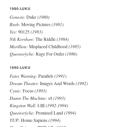
1980-LUKU
Genesis:
Duke
(1980)
Rush:
Moving Pictures
(1981)
Yes:
90125
(1983)
Nik Kershaw:
The Riddle
(1984)
Marillion:
Misplaced Childhood
(1985)
Queensrÿche:
Rage For Order
(1986)
1990-LUKU
Fates Warning:
Parallels
(1991)
Dream Theater:
Images And Words
(1992)
Cynic:
Focus
(1993)
Damn The Machine:
s/t
(1993)
Kingston Wall:
I-III
(1992-1994)
Queensrÿche:
Promised Land
(1994)
YUP:
Homo Sapiens
(1994)