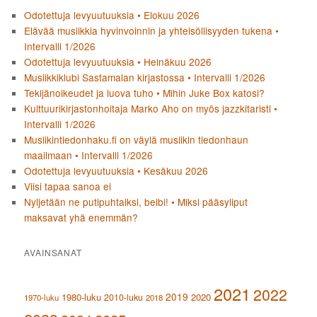
Odotettuja levyuutuuksia • Elokuu 2026
Elävää musiikkia hyvinvoinnin ja yhteisöllisyyden tukena •
Intervalli 1/2026
Odotettuja levyuutuuksia • Heinäkuu 2026
Musiikkiklubi Sastamalan kirjastossa • Intervalli 1/2026
Tekijänoikeudet ja luova tuho • Mihin Juke Box katosi?
Kulttuurikirjastonhoitaja Marko Aho on myös jazzkitaristi •
Intervalli 1/2026
Musiikintiedonhaku.fi on väylä musiikin tiedonhaun
maailmaan • Intervalli 1/2026
Odotettuja levyuutuuksia • Kesäkuu 2026
Viisi tapaa sanoa ei
Nyljetään ne putipuhtaiksi, beibi! • Miksi pääsyliput
maksavat yhä enemmän?
AVAINSANAT
2021
2022
2019
1980-luku
2020
2010-luku
1970-luku
2018