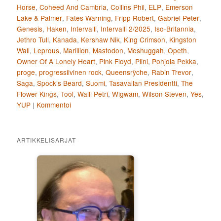
Horse
,
Coheed And Cambria
,
Collins Phil
,
ELP
,
Emerson
Lake & Palmer
,
Fates Warning
,
Fripp Robert
,
Gabriel Peter
,
Genesis
,
Haken
,
Intervalli
,
Intervalli 2/2025
,
Iso-Britannia
,
Jethro Tull
,
Kanada
,
Kershaw Nik
,
King Crimson
,
Kingston
Wall
,
Leprous
,
Marillion
,
Mastodon
,
Meshuggah
,
Opeth
,
Owner Of A Lonely Heart
,
Pink Floyd
,
Plini
,
Pohjola Pekka
,
proge
,
progressiivinen rock
,
Queensrÿche
,
Rabin Trevor
,
Saga
,
Spock’s Beard
,
Suomi
,
Tasavallan Presidentti
,
The
Flower Kings
,
Tool
,
Walli Petri
,
Wigwam
,
Wilson Steven
,
Yes
,
YUP
|
Kommentoi
ARTIKKELISARJAT