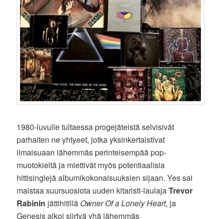
1980-luvulle tultaessa progejäteistä selvisivät
parhaiten ne yhtyeet, jotka yksinkertaistivat
ilmaisuaan lähemmäs perinteisempää pop-
muotokieltä ja miettivät myös potentiaalisia
hittisinglejä albumikokonaisuuksien sijaan. Yes sai
maistaa suursuosiota uuden kitaristi-laulaja
Trevor
Rabinin
jättihitillä
Owner Of a Lonely Heart
, ja
Genesis alkoi siirtyä yhä lähemmäs