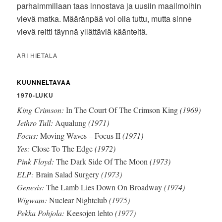
parhaimmillaan taas innostava ja uusiin maailmoihin
vievä matka. Määränpää voi olla tuttu, mutta sinne
vievä reitti täynnä yllättäviä käänteitä.
ARI HIETALA
KUUNNELTAVAA
1970-LUKU
King Crimson:
In The Court Of The Crimson King
(1969)
Jethro Tull:
Aqualung
(1971)
Focus:
Moving Waves – Focus II
(1971)
Yes:
Close To The Edge
(1972)
Pink Floyd:
The Dark Side Of The Moon
(1973)
ELP:
Brain Salad Surgery
(1973)
Genesis:
The Lamb Lies Down On Broadway
(1974)
Wigwam:
Nuclear Nightclub
(1975)
Pekka Pohjola:
Keesojen lehto
(1977)