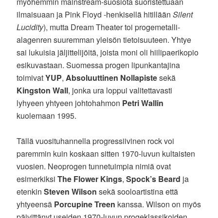
myöhemmin mainstream-suosiota suoristettuaan
ilmaisuaan ja Pink Floyd -henkisellä hitillään
Silent
Lucidity
), mutta Dream Theater toi progemetalli-
alagenren suuremman yleisön tietoisuuteen. Yhtye
sai lukuisia jäljittelijöitä, joista moni oli hiilipaerikopio
esikuvastaan. Suomessa progen lipunkantajina
toimivat
YUP
,
Absoluuttinen Nollapiste
sekä
Kingston Wall
, jonka ura loppui valitettavasti
lyhyeen yhtyeen johtohahmon
Petri Wallin
kuolemaan 1995.
Tällä vuosituhannella progressiivinen rock voi
paremmin kuin koskaan sitten 1970-luvun kultaisten
vuosien. Neoprogen tunnetuimpia nimiä ovat
esimerkiksi
The Flower Kings
,
Spock’s Beard
ja
etenkin
Steven Wilson
sekä sooloartistina että
yhtyeensä
Porcupine Treen
kanssa. Wilson on myös
päivittänyt useiden 1970-luvun progeklassikoiden