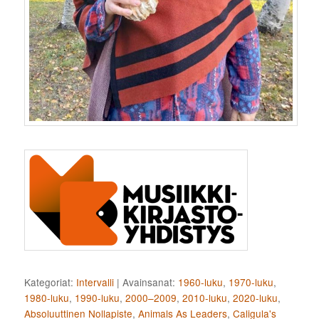
Kategoriat:
Intervalli
|
Avainsanat:
1960-luku
,
1970-luku
,
1980-luku
,
1990-luku
,
2000–2009
,
2010-luku
,
2020-luku
,
Absoluuttinen Nollapiste
,
Animals As Leaders
,
Caligula's