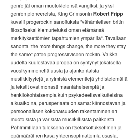
genre jäi oman muotokielensä vangiksi, ja yksi
genren pioneereista, King Crimsonin
Robert Fripp
kuvaili progerockin sanoituksia ”vähämielisen britin
filosofiseksi kiemurteluksi oman elämänsä
merkityksettömien tapahtumien ympärillä”. Tavallaan
sanonta ”the more things change, the more they stay
the same” pätee progressiiviseen rockiin. Vaikka
uudelta kuulostavaa progea on syntynyt jokaisella
vuosikymmenellä uusia ja ajankohtaisia
musiikkityylejä ja rytmisiä elementtejä yhdistelemällä
ja tekstit ovat monasti maanläheisempiä ja
henkilökohtaisempia kuin psykedeelisvaikutteisina
alkuaikoina, perusperiaate on sama: kiinnostavan ja
persoonallisen kokonaisuuden rakentaminen eri
muotoisista ja värisistä musiikillisista palikoista.
Pahimmillaan tuloksena on itsetarkoituksellinen ja
epämääräinen kasa yhteensopimattomia osasia,