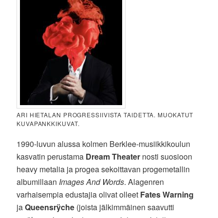
ARI HIETALAN PROGRESSIIVISTA TAIDETTA. MUOKATUT
KUVAPANKKIKUVAT.
1990-luvun alussa kolmen Berklee-musiikkikoulun
kasvatin perustama
Dream Theater
nosti suosioon
heavy metalia ja progea sekoittavan progemetallin
albumillaan
Images And Words
. Alagenren
varhaisempia edustajia olivat olleet
Fates Warning
ja
Queensrÿche
(joista jälkimmäinen saavutti