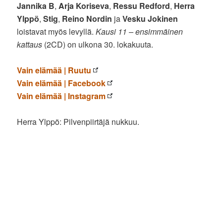
Jannika B
,
Arja Koriseva
,
Ressu Redford
,
Herra
Ylppö
,
Stig
,
Reino Nordin
ja
Vesku Jokinen
loistavat myös levyllä.
Kausi 11 – ensimmäinen
kattaus
(2CD) on ulkona 30. lokakuuta.
Vain elämää | Ruutu
Vain elämää | Facebook
Vain elämää | Instagram
Herra Ylppö: Pilvenpiirtäjä nukkuu.