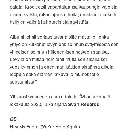
palata. Krook etsii vapahtajaansa kaupungin valoista,
meren sylistä, rakastajansa iholta, unistaan, marketin
hyllyjen välistä ja houreisista näyistään.
Albumi toimii vertauskuvana sille matkalle, jonka
yhtye on kulkenut levyn ensisoinnun syttymisestä sen
viimeisen soinnun hiljenemisen hetkeen saakka.
Levyllä on mittaa noin tunti mutta sen sisällä soi
vuosikymmen ja enemmän kätkien sisäänsä alkuja,
loppuja sekä elämän jatkuvalle muutokselle
suostumista.”
Yli vuosikymmenen ajan odotettu
ÖB
on ulkona 9.
lokakuuta 2020, julkaisijana
Svart Records
.
ÖB
Hey My Friend (We’re Here Again)