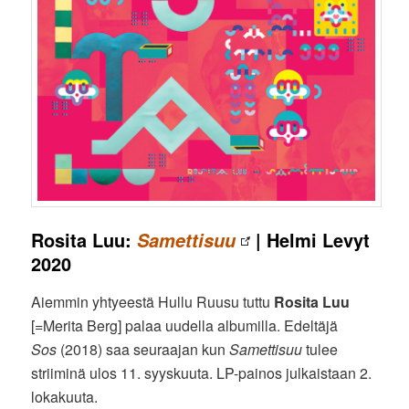
Rosita Luu:
| Helmi Levyt
Samettisuu
2020
Aiemmin yhtyeestä Hullu Ruusu tuttu
Rosita Luu
[=Merita Berg] palaa uudella albumilla. Edeltäjä
Sos
(2018) saa seuraajan kun
Samettisuu
tulee
striiminä ulos 11. syyskuuta. LP-painos julkaistaan 2.
lokakuuta.