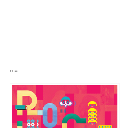
** **