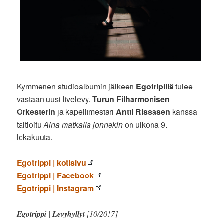
Kymmenen studioalbumin jälkeen
Egotripillä
tulee
vastaan uusi livelevy.
Turun Filharmonisen
Orkesterin
ja kapellimestari
Antti Rissasen
kanssa
taltioitu
Aina matkalla jonnekin
on ulkona 9.
lokakuuta.
Egotrippi | kotisivu
Egotrippi | Facebook
Egotrippi | Instagram
Egotrippi
|
Levyhyllyt
[10/2017]