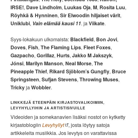
IRSE!
,
Dave Lindholm
,
Luukas Oja
,
M
,
Rosita Luu
,
Röyhkä & Hynninen
,
Sir Elwoodin hiljaiset värit
,
Uniklubi
,
Vain elämää kausi 11
. ja
Viikate
.
Syys-lokakuun ulkomaista:
Blackfield
,
Bon Jovi
,
Doves
,
Fish
,
The Flaming Lips
,
Fleet Foxes
,
Gazpacho
,
Gorillaz
,
Hurts
,
Jakko M Jakszyk
,
Jónsi
,
Marilyn Manson
,
Neal Morse
,
The
Pineapple Thief
,
Rikard Sjöblom’s Gungfly
,
Bruce
Springsteen
,
Sufjan Stevens
,
Throwing Muses
,
Tricky
ja
Wobbler
.
LINKKEJÄ ETEENPÄIN KIRJASTOVALIKOIMIIN,
LEVYHYLLYIHIN JA ARTISTISIVUILLE
Videoiden ja somekanavien lisäksi nostot on kytketty
kirjastoblogiin
Levyhyllyt
, josta löytyy satoja
artikkeleita musiikkia. Jos levytys on varattavissa