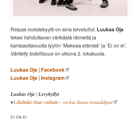
Reipas rockdebyytti on aina tervetullut.
Luukas Oja
tekee ilahduttavan värikästä räimettä ja
kantaaottavuutta tyyliin ’Makeaa elämää’ ja ’Ei on ei’.
Väritetty todellisuus
on ulkona 2. lokakuuta.
Luukas Oja | Facebook
Luukas Oja | Instagram
Luukas Oja
|
Levyhyllyt
•
Lähdinkö liian varhain
– rockia ilman ironiakilpeä
EI ON EI