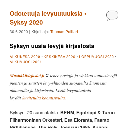
Odotettuja levyuutuuksia •
Kommen
Syksy 2020
30.6.2020
| Kirjoittaja:
Tuomas Pelttari
Syksyn uusia levyjä kirjastosta
ALKUKESÄ 2020
•
KESKIKESÄ 2020
•
LOPPUVUOSI 2020
•
ALKUVUOSI 2021
Musiikkikirjastot.fi
tekee nostoja ja vinkkaa uutuuslevyjä
pienten ja suurten levy-yhtiöiden suojateilta Suomesta,
ulkomailta ja kirjastosta. Lisää levyuutuuksia
löydät
kuvitetulta koontisivulta
.
Syksyn -20 suomalaista:
BEHM
,
Egotrippi & Turun
Filharmoninen Orkesteri
,
Esa Eloranta
,
Faarao
Pirttikangas
,
The Holy
,
Joensuu 1685
,
Kairon;