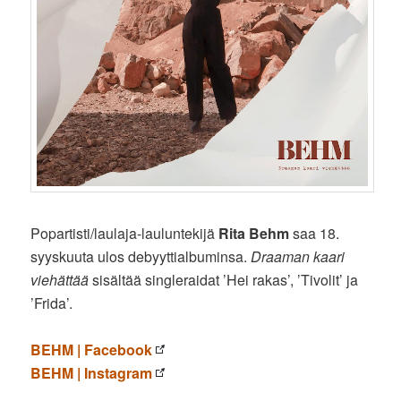
Popartisti/laulaja-lauluntekijä
Rita Behm
saa 18.
syyskuuta ulos debyyttialbuminsa.
Draaman kaari
viehättää
sisältää singleraidat ’Hei rakas’, ’Tivolit’ ja
’Frida’.
BEHM | Facebook
BEHM | Instagram