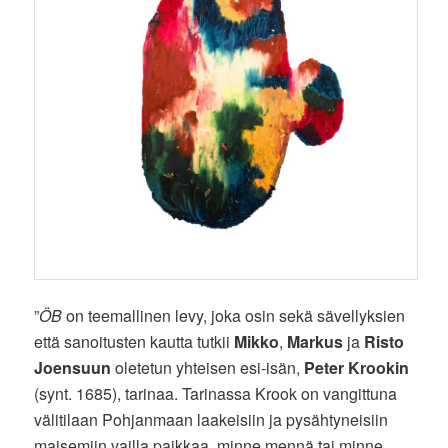
”
ÖB
on teemallinen levy, joka osin sekä sävellyksien
että sanoitusten kautta tutkii
Mikko
,
Markus
ja
Risto
Joensuun
oletetun yhteisen esi-isän,
Peter Krookin
(synt. 1685), tarinaa. Tarinassa Krook on vangittuna
välitilaan Pohjanmaan laakeisiin ja pysähtyneisiin
maisemiin vailla paikkaa, minne mennä tai minne