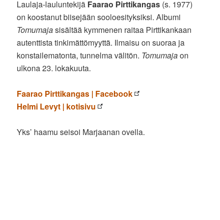
Laulaja-lauluntekijä
Faarao Pirttikangas
(s. 1977)
on koostanut biisejään sooloesityksiksi. Albumi
Tomumaja
sisältää kymmenen raitaa Pirttikankaan
autenttista tinkimättömyyttä. Ilmaisu on suoraa ja
konstailematonta, tunnelma välitön.
Tomumaja
on
ulkona 23. lokakuuta.
Faarao Pirttikangas | Facebook
Helmi Levyt | kotisivu
Yks’ haamu seisoi Marjaanan ovella.