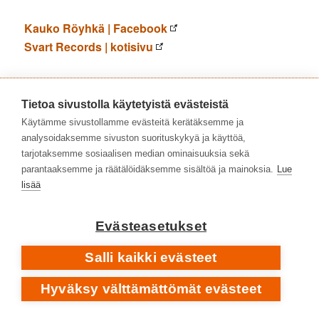
Kauko Röyhkä | Facebook
Svart Records | kotisivu
Kauko Röyhkä & Riku Mattila
|
Levyhyllyt
[8/2025]
•
Meidät pelastaa vain rakkaus
– Kauko Röyhkä ja Riku
Tietoa sivustolla käytetyistä evästeistä
Mattila tuovat esiin toistensa parhaat puolet
Käytämme sivustollamme evästeitä kerätäksemme ja
Kauko Röyhkä & Severi Pyysalo & Maarit
|
Levyhyllyt
analysoidaksemme sivuston suorituskykyä ja käyttöä,
tarjotaksemme sosiaalisen median ominaisuuksia sekä
[3/2017]
parantaaksemme ja räätälöidäksemme sisältöä ja mainoksia.
Lue
•
Turmion suurherttua
– jazzia ja vastakohtia
lisää
BOHEMIADI
Evästeasetukset
Salli kaikki evästeet
Hyväksy välttämättömät evästeet