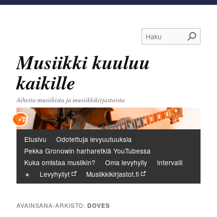
Haku
Musiikki kuuluu
kaikille
Aiheita musiikista ja musiikkikirjastoista
Päävalikko
Etusivu
Odotettuja levyuutuuksia
Pekka Gronowin harharetkiä YouTubessa
Kuka omistaa musiikin?
Oma levyhylly
Intervalli
Levyhyllyt
Musiikkikirjastot.fi
AVAINSANA-ARKISTO:
DOVES