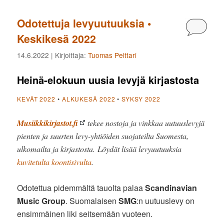
Odotettuja levyuutuuksia •
Kommen
Keskikesä 2022
14.6.2022
| Kirjoittaja:
Tuomas Pelttari
Heinä-elokuun uusia levyjä kirjastosta
KEVÄT 2022
•
ALKUKESÄ 2022
•
SYKSY 2022
Musiikkikirjastot.fi
tekee nostoja ja vinkkaa uutuuslevyjä
pienten ja suurten levy-yhtiöiden suojateilta Suomesta,
ulkomailta ja kirjastosta. Löydät lisää levyuutuuksia
kuvitetulta koontisivulta
.
Odotettua pidemmältä tauolta palaa
Scandinavian
Music Group
. Suomalaisen
SMG
:n uutuuslevy on
ensimmäinen liki seitsemään vuoteen.