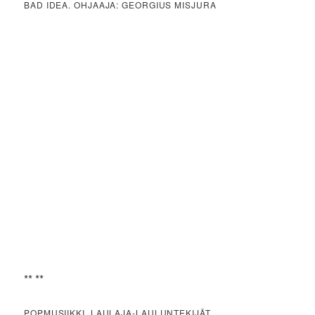
BAD IDEA. OHJAAJA: GEORGIUS MISJURA
** **
POPMUSIIKKI, LAULAJA-LAULUNTEKIJÄT