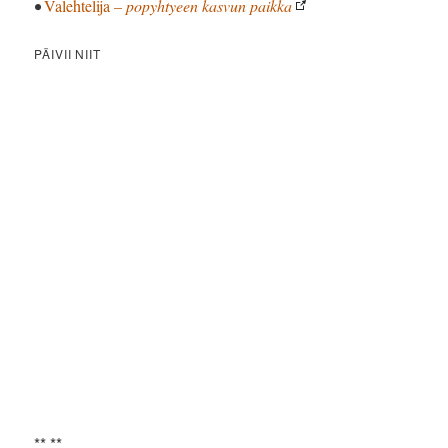
•
Valehtelija
– popyhtyeen kasvun paikka
PÄIVII NIIT
** **