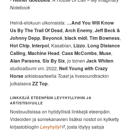
Notebook
Heinä-elokuun ulkomaista:
…And You Will Know
Us By The Trail Of Dead
,
Arch Enemy
,
Jeff Beck &
Johnny Depp
,
Beyoncé
,
black midi
,
Tim Bowness
,
Hot Chip
,
Interpol
, Kasabian,
Lizzo
,
Long Distance
Calling
,
Machine Head
,
Cass McCombs
,
Muse
,
Alan Parsons
,
Six By Six
, jo toinen
Jack Whiten
studioalbumi vm. 2022,
Neil Young with Crazy
Horse
arkistoaarteella
Toast
ja livesoundtrackin
julkaiseva
ZZ Top
.
LINKKEJÄ ETEENPÄIN LEVYHYLLYIHIN JA
ARTISTISIVUILLE
Nostouutisissa on hyödyllisiä linkkejä eteenpäin.
Videoiden ja somekanavien lisäksi nostot on kytketty
kirjastoblogiin
Levyhyllyt
, josta löytyy satoja