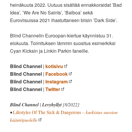
heinäkuuta 2022. Uutuus sisältää ennakkoraidat ’Bad
Idea’, ’We Are No Saints’, ’Balboa’ sekä
Euroviisuissa 2021 ihastuttaneen biisin ’Dark Side’.
Blind Channelin Euroopan-kiertue käynnistuu 31.
elokuuta. Toimituksen lämmin suositus esimerkiksi
Cyan Kicksin ja Linkin Parkin faneille.
Blind Channel
|
kotisivu
Blind Channel
|
Facebook
Blind Channel
|
Instagram
Blind Channel
|
Twitter
Blind Channel
|
Levyhyllyt
[8/2022]
•
Lifestyles Of The Sick & Dangerous
– kurkistus suosion
kääntöpuolelle