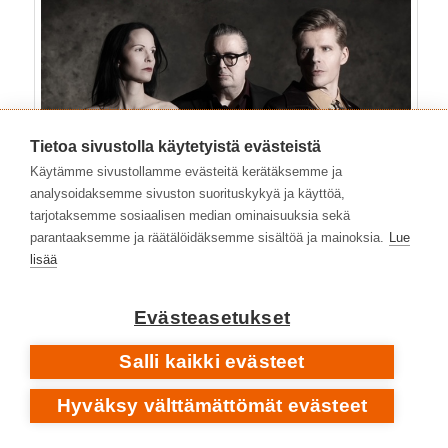
Tietoa sivustolla käytetyistä evästeistä
Käytämme sivustollamme evästeitä kerätäksemme ja
analysoidaksemme sivuston suorituskykyä ja käyttöä,
tarjotaksemme sosiaalisen median ominaisuuksia sekä
parantaaksemme ja räätälöidäksemme sisältöä ja mainoksia.
Lue
lisää
Evästeasetukset
Popyhtye
Tulion
debyyttialbumi
Yyteri
on ulkona
Salli kaikki evästeet
26. elokuuta. Levyllä ovat mukana ennakkoraidat
Hyväksy välttämättömät evästeet
’Aaveet kannoilla’, ’Yyteri’ ja ’Ikkuna’.