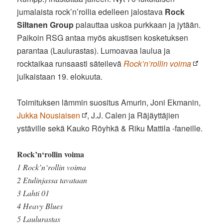
jumalaista rock’n’rollia edelleen jalostava
Rock
Siltanen Group
palauttaa uskoa purkkaan ja jytään.
Paikoin RSG antaa myös akustisen kosketuksen
parantaa (Laulurastas). Lumoavaa laulua ja
rocktaikaa runsaasti säteilevä
Rock’n’rollin voima
julkaistaan 19. elokuuta.
Toimituksen lämmin suositus Amurin, Joni Ekmanin,
Jukka Nousiaisen
, J.J. Calen ja Räjäyttäjien
ystäville sekä Kauko Röyhkä & Riku Mattila -faneille.
Rock’n‘rollin voima
1 Rock’n‘rollin voima
2 Etulinjassa tavataan
3 Lahti 01
4 Heavy Blues
5 Laulurastas