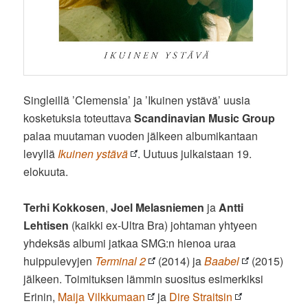
Singleillä ’Clemensia’ ja ’Ikuinen ystävä’ uusia
kosketuksia toteuttava
Scandinavian Music Group
palaa muutaman vuoden jälkeen albumikantaan
levyllä
Ikuinen ystävä
. Uutuus julkaistaan 19.
elokuuta.
Terhi Kokkosen
,
Joel Melasniemen
ja
Antti
Lehtisen
(kaikki ex-Ultra Bra) johtaman yhtyeen
yhdeksäs albumi jatkaa SMG:n hienoa uraa
huippulevyjen
Terminal 2
(2014) ja
Baabel
(2015)
jälkeen. Toimituksen lämmin suositus esimerkiksi
Erinin,
Maija Vilkkumaan
ja
Dire Straitsin