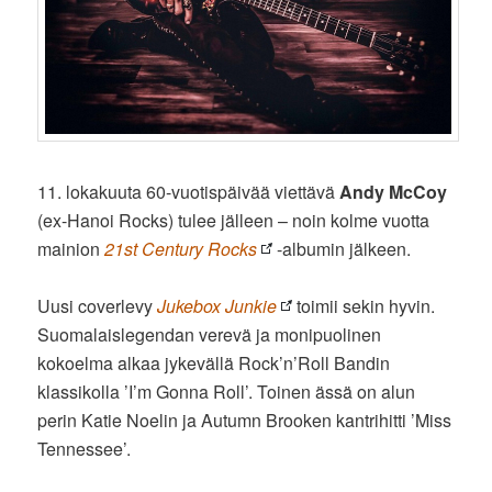
11. lokakuuta 60-vuotispäivää viettävä
Andy McCoy
(ex-Hanoi Rocks) tulee jälleen – noin kolme vuotta
mainion
21st Century Rocks
-albumin jälkeen.
Uusi coverlevy
Jukebox Junkie
toimii sekin hyvin.
Suomalaislegendan verevä ja monipuolinen
kokoelma alkaa jykevällä Rock’n’Roll Bandin
klassikolla ’I’m Gonna Roll’. Toinen ässä on alun
perin Katie Noelin ja Autumn Brooken kantrihitti ’Miss
Tennessee’.