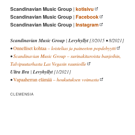
Scandinavian Music Group
|
kotisivu
Scandinavian Music Group
|
Facebook
Scandinavian Music Group
|
Instagram
Scandinavian Music Group
|
Levyhyllyt
[3/2015 • 8/2021]
•
Onnelliset kohtaa
– loistelias ja paineeton popdebyytti
•
Scandinavian Music Group – surinakitaroista banjoihin,
Talvipuutarhasta Las Vegasin raunioille
Ultra Bra
|
Levyhyllyt
[1/2021]
•
Vapaaherran elämää
– houkutuksen voimasta
CLEMENSIA