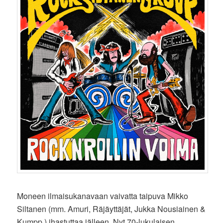
Moneen ilmaisukanavaan vaivatta taipuva Mikko
Siltanen (mm. Amuri, Räjäyttäjät, Jukka Nousiainen &
Kumpp.) ihastuttaa jälleen. Nyt 70-lukulaisen