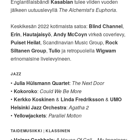
Englantilaisbändi
Kasabian
tulee viiden vuoden
jälkeen uutuuslevyllä
The Alchemist’s Euphoria
.
Keskikesän 2022 kotimaista satoa:
Blind Channel
,
Erin
,
Hautajaisyö
,
Andy McCoyn
virkeä coverlevy,
Puiset Heilat
, Scandinavian Music Group,
Rock
Siltanen Group
,
Tulio
ja retropuolella
Wigwam
erinomaisine livelevyineen.
JAZZ
•
Julia Hülsmann Quartet
:
The Next Door
•
Kokoroko
:
Could We Be More
•
Kerkko Koskinen
&
Linda Fredriksson
&
UMO
Helsinki Jazz Orchestra
:
Agatha 2
•
Yellowjackets
:
Parallel Motion
TAIDEMUSIIKKI
|
KLASSINEN
•
Heiner Goebbels
:
A House Of Call – My Imaginary