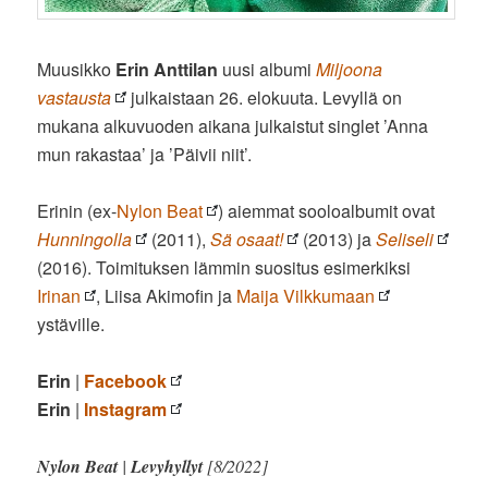
Muusikko
Erin Anttilan
uusi albumi
Miljoona
vastausta
julkaistaan 26. elokuuta. Levyllä on
mukana alkuvuoden aikana julkaistut singlet ’Anna
mun rakastaa’ ja ’Päivii niit’.
Erinin (ex-
Nylon Beat
) aiemmat sooloalbumit ovat
Hunningolla
(2011),
Sä osaat!
(2013) ja
Seliseli
(2016). Toimituksen lämmin suositus esimerkiksi
Irinan
, Liisa Akimofin ja
Maija Vilkkumaan
ystäville.
Erin
|
Facebook
Erin
|
Instagram
Nylon Beat
|
Levyhyllyt
[8/2022]