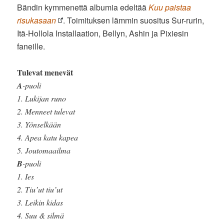
Bändin kymmenettä albumia edeltää
Kuu paistaa
risukasaan
. Toimituksen lämmin suositus Sur-rurin,
Itä-Hollola Installaation, Bellyn, Ashin ja Pixiesin
faneille.
Tulevat menevät
A
-puoli
1. Lukijan runo
2. Menneet tulevat
3. Yönselkään
4. Apea katu kapea
5. Joutomaailma
B
-puoli
1. Ies
2. Tiu’ut tiu’ut
3. Leikin kidas
4. Suu & silmä