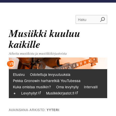
Haku
Musiikki kuuluu
kaikille
Aiheita musiikista ja musiikkikirjastoista
Päävalikko
Etusivu
Odotettuja levyuutuuksia
Pekka Gronowin harharetkiä YouTubessa
Kuka omistaa musiikin?
Oma levyhylly
Intervalli
Levyhyllyt
Musiikkikirjastot.fi
AVAINSANA-ARKISTO:
YYTERI