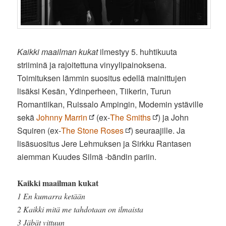
Kaikki maailman kukat
ilmestyy 5. huhtikuuta
striiminä ja rajoitettuna vinyylipainoksena.
Toimituksen lämmin suositus edellä mainittujen
lisäksi Kesän, Ydinperheen, Tiikerin, Turun
Romantiikan, Ruissalo Ampingin, Modemin ystäville
sekä
Johnny Marrin
(ex-
The Smiths
) ja John
Squiren (ex-
The Stone Roses
) seuraajille. Ja
lisäsuositus Jere Lehmuksen ja Sirkku Rantasen
aiemman Kuudes Silmä -bändin pariin.
Kaikki maailman kukat
1 En kumarra ketään
2 Kaikki mitä me tahdotaan on ilmaista
3 Jäbät vittuun