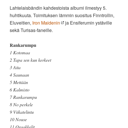
Lahtelaisbändin kahdestoista albumi ilmestyy 5.
huhtikuuta. Toimituksen lämmin suositus Finntrollin,
Eluveitien,
Iron Maidenin
ja Ensiferumin ystäville
sekä Turisas-faneille.
Rankarumpu
1 Kotomaa
2 Tapa sen kun kerkeet
3 Aita
4 Saunaan
5 Mettään
6 Kalmisto
7 Rankarumpu
8 No perkele
9 Viikatelintu
10 Nouse
11 Oraakkelit