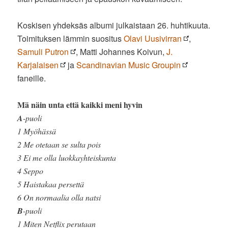
Koskisen yhdeksäs albumi julkaistaan 26. huhtikuuta.
Toimituksen lämmin suositus
Olavi Uusivirran
,
Samuli Putron
, Matti Johannes Koivun,
J.
Karjalaisen
ja
Scandinavian Music Groupin
faneille.
Mä näin unta että kaikki meni hyvin
A
-puoli
1 Myöhässä
2 Me otetaan se sulta pois
3 Ei me olla luokkayhteiskunta
4 Seppo
5 Haistakaa persettä
6 On normaalia olla natsi
B
-puoli
1 Miten Netflix perutaan