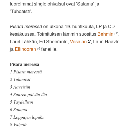
tuoreimmat singlelohkaisut ovat ’Satama’ ja
’Tuhoaisti’.
Pisara meressä
on ulkona 19. huhtikuuta, LP ja CD
kesäkuussa. Toimituksen lämmin suositus
Behmin
,
Lauri Tähkän, Ed Sheeranin,
Vesalan
, Lauri Haavin
ja
Ellinooran
faneille.
Pisara meressä
1 Pisara meressä
2 Tuhoaisti
3 Aaveisiin
4 Suuren päivän ilta
5 Täydellisin
6 Satama
7 Loppujen lopuks
8 Valmiit