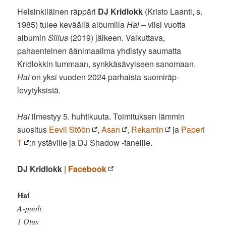
Helsinkiläinen räppäri
DJ Kridlokk
(Kristo Laanti, s.
1985) tulee keväällä albumilla
Hai
– viisi vuotta
albumin
Silius
(2019) jälkeen. Vaikuttava,
pahaenteinen äänimaailma yhdistyy saumatta
Kridlokkin tummaan, synkkäsävyiseen sanomaan.
Hai
on yksi vuoden 2024 parhaista suomiräp-
levytyksistä.
Hai
ilmestyy 5. huhtikuuta. Toimituksen lämmin
suositus
Eevil Stöön
,
Asan
,
Rekamin
ja
Paperi
T
:n ystäville ja DJ Shadow -faneille.
DJ Kridlokk
|
Facebook
Hai
A
-puoli
1 Otus