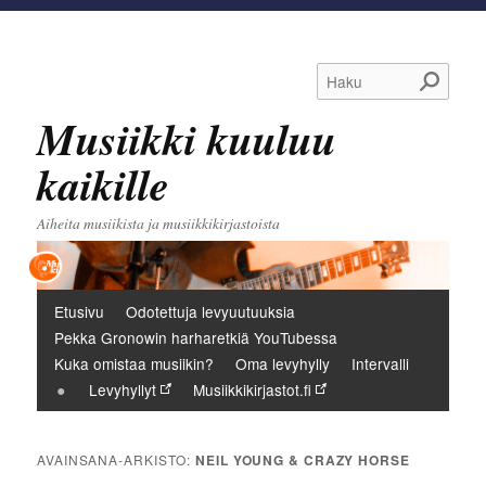
Haku
Musiikki kuuluu
kaikille
Aiheita musiikista ja musiikkikirjastoista
Päävalikko
Etusivu
Odotettuja levyuutuuksia
Pekka Gronowin harharetkiä YouTubessa
Kuka omistaa musiikin?
Oma levyhylly
Intervalli
Levyhyllyt
Musiikkikirjastot.fi
AVAINSANA-ARKISTO:
NEIL YOUNG & CRAZY HORSE