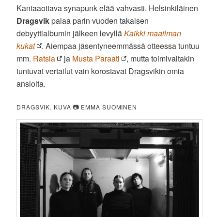
Kantaaottava synapunk elää vahvasti. Helsinkiläinen
Dragsvik
palaa parin vuoden takaisen
debyyttialbumin jälkeen levyllä
Kaikki maailman
kukat
. Aiempaa jäsentyneemmässä otteessa tuntuu
mm.
Ratsia
ja
Musta Paraati
, mutta toimivaltakin
tuntuvat vertailut vain korostavat Dragsvikin omia
ansioita.
DRAGSVIK. KUVA 📷 EMMA SUOMINEN