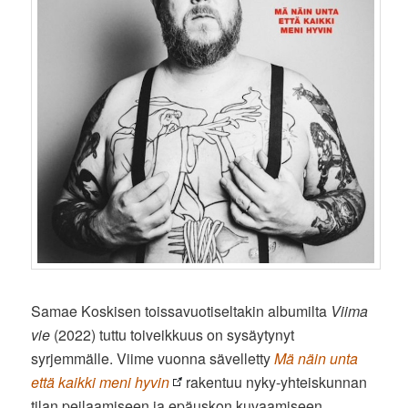
Samae Koskisen toissavuotiseltakin albumilta
Viima
vie
(2022) tuttu toiveikkuus on sysäytynyt
syrjemmälle. Viime vuonna sävelletty
Mä näin unta
että kaikki meni hyvin
rakentuu nyky-yhteiskunnan
tilan peilaamiseen ja epäuskon kuvaamiseen.