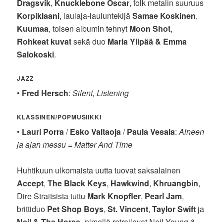
Dragsvik
,
Knucklebone Oscar
, folk metalin suuruus
Korpiklaani
, laulaja-lauluntekijä
Samae Koskinen
,
Kuumaa
, toisen albumin tehnyt
Moon Shot
,
Rohkeat kuvat
sekä duo
Maria Ylipää & Emma
Salokoski
.
JAZZ
•
Fred Hersch
:
Silent, Listening
KLASSINEN/POPMUSIIKKI
•
Lauri Porra
/
Esko Valtaoja
/
Paula Vesala
:
Aineen
ja ajan messu
=
Matter And Time
Huhtikuun ulkomaista uutta tuovat saksalainen
Accept
,
The Black Keys
,
Hawkwind
,
Khruangbin
,
Dire Straitsista tuttu
Mark Knopfler
,
Pearl Jam
,
brittiduo
Pet Shop Boys
,
St. Vincent
,
Taylor Swift
ja
Neil & The Horse
-nimellä retroilevat Neil Young &