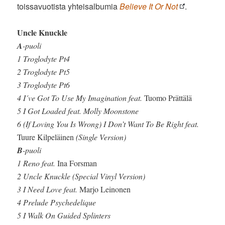
toissavuotista yhteisalbumia
Believe It Or Not
.
Uncle Knuckle
A
-puoli
1 Troglodyte Pt4
2 Troglodyte Pt5
3 Troglodyte Pt6
4 I´ve Got To Use My Imagination feat.
Tuomo Prättälä
5 I Got Loaded feat. Molly Moonstone
6 (If Loving You Is Wrong) I Don’t Want To Be Right feat.
Tuure Kilpeläinen
(Single Version)
B
-puoli
1 Reno feat.
Ina Forsman
2 Uncle Knuckle (Special Vinyl Version)
3 I Need Love feat.
Marjo Leinonen
4 Prelude Psychedelique
5 I Walk On Guided Splinters