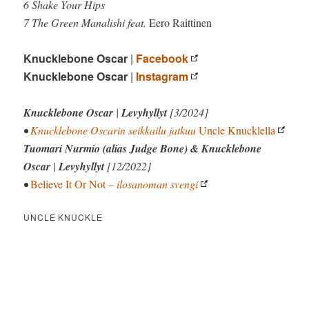
6 Shake Your Hips
7 The Green Manalishi feat.
Eero Raittinen
Knucklebone Oscar
|
Facebook
Knucklebone Oscar
|
Instagram
Knucklebone Oscar
|
Levyhyllyt
[3/2024]
•
Knucklebone Oscarin seikkailu jatkuu
Uncle Knucklella
Tuomari Nurmio (alias Judge Bone) & Knucklebone
Oscar
|
Levyhyllyt
[12/2022]
•
Believe It Or Not
– ilosanoman svengi
UNCLE KNUCKLE