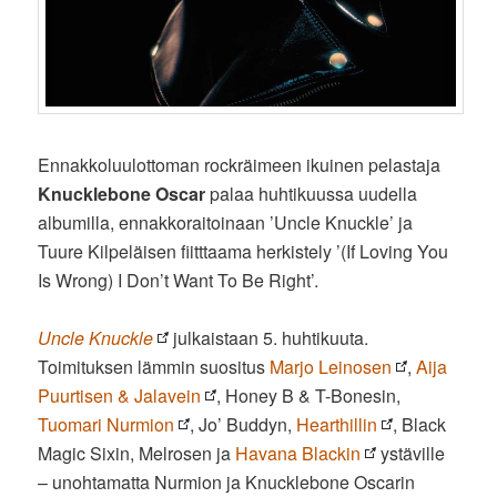
Ennakkoluulottoman rockräimeen ikuinen pelastaja
Knucklebone Oscar
palaa huhtikuussa uudella
albumilla, ennakkoraitoinaan ’Uncle Knuckle’ ja
Tuure Kilpeläisen fiitttaama herkistely ’(If Loving You
Is Wrong) I Don’t Want To Be Right’.
Uncle Knuckle
julkaistaan 5. huhtikuuta.
Toimituksen lämmin suositus
Marjo Leinosen
,
Aija
Puurtisen & Jalavein
, Honey B & T-Bonesin,
Tuomari Nurmion
, Jo’ Buddyn,
Hearthillin
, Black
Magic Sixin, Melrosen ja
Havana Blackin
ystäville
– unohtamatta Nurmion ja Knucklebone Oscarin