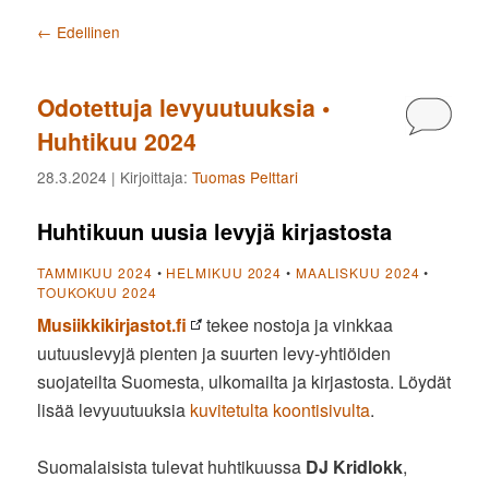
Artikkelien selaus
←
Edellinen
Odotettuja levyuutuuksia •
Kommen
Huhtikuu 2024
28.3.2024
| Kirjoittaja:
Tuomas Pelttari
Huhtikuun uusia levyjä kirjastosta
TAMMIKUU 2024
•
HELMIKUU 2024
•
MAALISKUU 2024
•
TOUKOKUU 2024
Musiikkikirjastot.fi
tekee nostoja ja vinkkaa
uutuuslevyjä pienten ja suurten levy-yhtiöiden
suojateilta Suomesta, ulkomailta ja kirjastosta. Löydät
lisää levyuutuuksia
kuvitetulta koontisivulta
.
Suomalaisista tulevat huhtikuussa
DJ Kridlokk
,