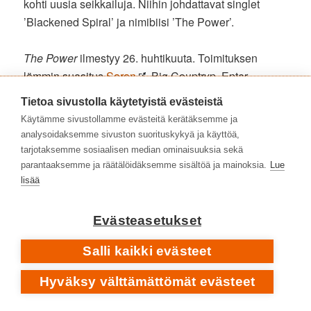
kohti uusia seikkailuja. Niihin johdattavat singlet
’Blackened Spiral’ ja nimibiisi ’The Power’.
The Power
ilmestyy 26. huhtikuuta. Toimituksen
lämmin suositus
Saran
, Big Countryn, Enter
Shikarin ja Moonshotin jäsenten aiempien
Tietoa sivustolla käytetyistä evästeistä
saavutusten ystäville eli Lapkon,
Disco Ensemblen
Käytämme sivustollamme evästeitä kerätäksemme ja
ja
Children Of Bodomin
pariin.
analysoidaksemme sivuston suorituskykyä ja käyttöä,
tarjotaksemme sosiaalisen median ominaisuuksia sekä
The Power
parantaaksemme ja räätälöidäksemme sisältöä ja mainoksia.
Lue
lisää
1 Life Is A Killer
2 Blackened Spiral
Evästeasetukset
3 The Power
4 Arms Around Me
Salli kaikki evästeet
5 Shadow Boxer
6 Yes!
Hyväksy välttämättömät evästeet
7 Ride Faster
8 Stars Are Holes