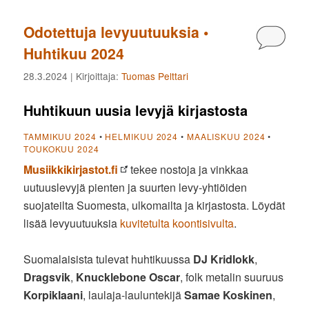
Odotettuja levyuutuuksia •
Kommen
Huhtikuu 2024
28.3.2024
| Kirjoittaja:
Tuomas Pelttari
Huhtikuun uusia levyjä kirjastosta
TAMMIKUU 2024
•
HELMIKUU 2024
•
MAALISKUU 2024
•
TOUKOKUU 2024
Musiikkikirjastot.fi
tekee nostoja ja vinkkaa
uutuuslevyjä pienten ja suurten levy-yhtiöiden
suojateilta Suomesta, ulkomailta ja kirjastosta. Löydät
lisää levyuutuuksia
kuvitetulta koontisivulta
.
Suomalaisista tulevat huhtikuussa
DJ Kridlokk
,
Dragsvik
,
Knucklebone Oscar
, folk metalin suuruus
Korpiklaani
, laulaja-lauluntekijä
Samae Koskinen
,