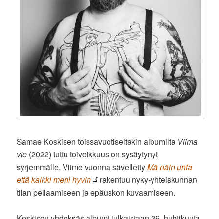
Samae Koskisen toissavuotiseltakin albumilta
Viima
vie
(2022) tuttu toiveikkuus on sysäytynyt
syrjemmälle. Viime vuonna sävelletty
Mä näin unta
että kaikki meni hyvin
rakentuu nyky-yhteiskunnan
tilan peilaamiseen ja epäuskon kuvaamiseen.
Koskisen yhdeksäs albumi julkaistaan 26. huhtikuuta.