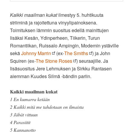
Kaikki maailman kukat
ilmestyy 5. huhtikuuta
striiminä ja rajoitettuna vinyylipainoksena.
Toimituksen lämmin suositus edellä mainittujen
lisäksi Kesän, Ydinperheen, Tiikerin, Turun
Romantiikan, Ruissalo Ampingin, Modemin ystäville
sekä
Johnny Marrin
(ex-
The Smiths
) ja John
Squiren (ex-
The Stone Roses
) seuraajille. Ja
lisäsuositus Jere Lehmuksen ja Sirkku Rantasen
aiemman Kuudes Silmä -bändin pariin.
Kaikki maailman kukat
1 En kumarra ketään
2 Kaikki mitä me tahdotaan on ilmaista
3 Jäbät vittuun
4 Parasiitit
5 Kannanotto