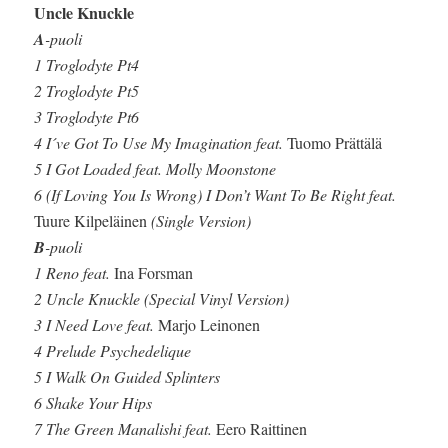
Uncle Knuckle
A
-puoli
1 Troglodyte Pt4
2 Troglodyte Pt5
3 Troglodyte Pt6
4 I´ve Got To Use My Imagination feat.
Tuomo Prättälä
5 I Got Loaded feat. Molly Moonstone
6 (If Loving You Is Wrong) I Don’t Want To Be Right feat.
Tuure Kilpeläinen
(Single Version)
B
-puoli
1 Reno feat.
Ina Forsman
2 Uncle Knuckle (Special Vinyl Version)
3 I Need Love feat.
Marjo Leinonen
4 Prelude Psychedelique
5 I Walk On Guided Splinters
6 Shake Your Hips
7 The Green Manalishi feat.
Eero Raittinen