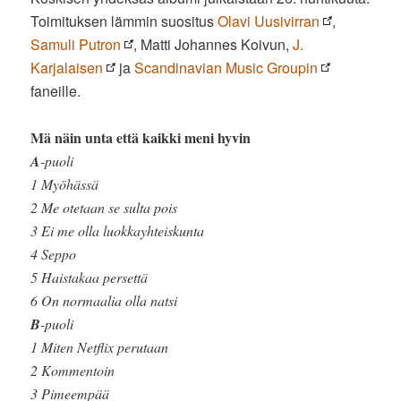
Toimituksen lämmin suositus
Olavi Uusivirran
,
Samuli Putron
, Matti Johannes Koivun,
J.
Karjalaisen
ja
Scandinavian Music Groupin
faneille.
Mä näin unta että kaikki meni hyvin
A
-puoli
1 Myöhässä
2 Me otetaan se sulta pois
3 Ei me olla luokkayhteiskunta
4 Seppo
5 Haistakaa persettä
6 On normaalia olla natsi
B
-puoli
1 Miten Netflix perutaan
2 Kommentoin
3 Pimeempää