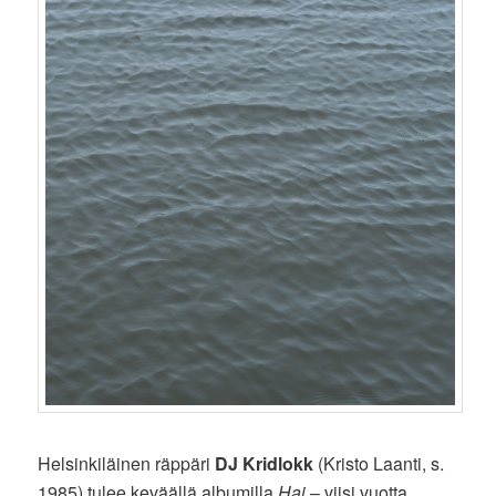
Helsinkiläinen räppäri
DJ Kridlokk
(Kristo Laanti, s.
1985) tulee keväällä albumilla
Hai
– viisi vuotta