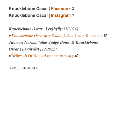
Knucklebone Oscar
|
Facebook
Knucklebone Oscar
|
Instagram
Knucklebone Oscar
|
Levyhyllyt
[3/2024]
•
Knucklebone Oscarin seikkailu jatkuu
Uncle Knucklella
Tuomari Nurmio (alias Judge Bone) & Knucklebone
Oscar
|
Levyhyllyt
[12/2022]
•
Believe It Or Not
– ilosanoman svengi
UNCLE KNUCKLE