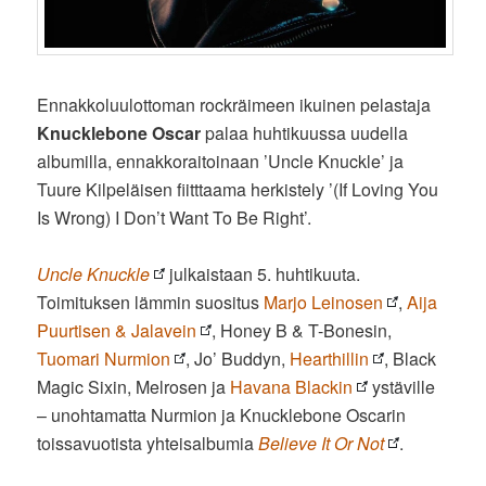
Ennakkoluulottoman rockräimeen ikuinen pelastaja
Knucklebone Oscar
palaa huhtikuussa uudella
albumilla, ennakkoraitoinaan ’Uncle Knuckle’ ja
Tuure Kilpeläisen fiitttaama herkistely ’(If Loving You
Is Wrong) I Don’t Want To Be Right’.
Uncle Knuckle
julkaistaan 5. huhtikuuta.
Toimituksen lämmin suositus
Marjo Leinosen
,
Aija
Puurtisen & Jalavein
, Honey B & T-Bonesin,
Tuomari Nurmion
, Jo’ Buddyn,
Hearthillin
, Black
Magic Sixin, Melrosen ja
Havana Blackin
ystäville
– unohtamatta Nurmion ja Knucklebone Oscarin
toissavuotista yhteisalbumia
Believe It Or Not
.