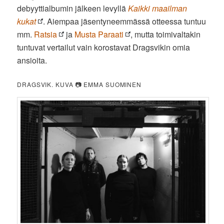
debyyttialbumin jälkeen levyllä
Kaikki maailman
kukat
. Aiempaa jäsentyneemmässä otteessa tuntuu
mm.
Ratsia
ja
Musta Paraati
, mutta toimivaltakin
tuntuvat vertailut vain korostavat Dragsvikin omia
ansioita.
DRAGSVIK. KUVA 📷 EMMA SUOMINEN