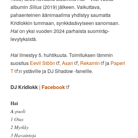
albumin
Silius
(2019) jälkeen. Vaikuttava,
pahaenteinen äänimaailma yhdistyy saumatta
Kridlokkin tummaan, synkkäsävyiseen sanomaan.
Hai
on yksi vuoden 2024 parhaista suomiräp-
levytyksistä.
Hai
ilmestyy 5. huhtikuuta. Toimituksen lämmin
suositus
Eevil Stöön
,
Asan
,
Rekamin
ja
Paperi
T
:n ystäville ja DJ Shadow -faneille.
DJ Kridlokk
|
Facebook
Hai
A
-puoli
1 Otus
2 Myrkky
3 Havaintoja