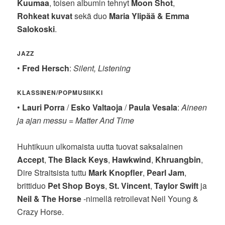
Kuumaa
, toisen albumin tehnyt
Moon Shot
,
Rohkeat kuvat
sekä duo
Maria Ylipää & Emma
Salokoski
.
JAZZ
•
Fred Hersch
:
Silent, Listening
KLASSINEN/POPMUSIIKKI
•
Lauri Porra
/
Esko Valtaoja
/
Paula Vesala
:
Aineen
ja ajan messu
=
Matter And Time
Huhtikuun ulkomaista uutta tuovat saksalainen
Accept
,
The Black Keys
,
Hawkwind
,
Khruangbin
,
Dire Straitsista tuttu
Mark Knopfler
,
Pearl Jam
,
brittiduo
Pet Shop Boys
,
St. Vincent
,
Taylor Swift
ja
Neil & The Horse
-nimellä retroilevat Neil Young &
Crazy Horse.