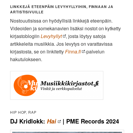
LINKKEJÄ ETEENPÄIN LEVYHYLLYIHIN, FINNAAN JA
ARTISTISIVUILLE
Nostouutisissa on hyödyllisiä linkkejä eteenpäin.
Videoiden ja somekanavien lisäksi nostot on kytketty
kirjastoblogiin
Levyhyllyt
, josta löytyy satoja
artikkeleita musiikkia. Jos levytys on varattavissa
kirjastosta, se on linkitetty
Finna.fi
-palvelun
hakutulokseen.
HIP HOP, RAP
DJ Kridlokk:
| PME Records 2024
Hai