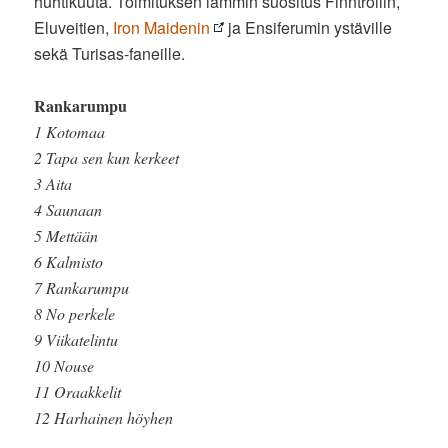
huhtikuuta. Toimituksen lämmin suositus Finntrollin,
Eluveitien,
Iron Maidenin
ja Ensiferumin ystäville
sekä Turisas-faneille.
Rankarumpu
1 Kotomaa
2 Tapa sen kun kerkeet
3 Aita
4 Saunaan
5 Mettään
6 Kalmisto
7 Rankarumpu
8 No perkele
9 Viikatelintu
10 Nouse
11 Oraakkelit
12 Harhainen höyhen