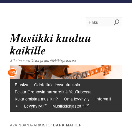
Haku
Musiikki kuuluu
kaikille
Aiheita musiikista ja musiikkikirjastoista
Päävalikko
Etusivu
Odotettuja levyuutuuksia
Pekka Gronowin harharetkiä YouTubessa
Kuka omistaa musiikin?
Oma levyhylly
Intervalli
Levyhyllyt
Musiikkikirjastot.fi
AVAINSANA-ARKISTO:
DARK MATTER