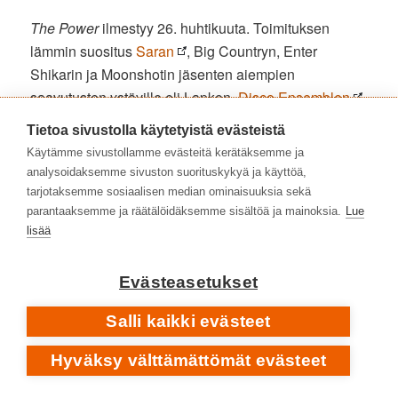
The Power
ilmestyy 26. huhtikuuta. Toimituksen
lämmin suositus
Saran
, Big Countryn, Enter
Shikarin ja Moonshotin jäsenten aiempien
saavutusten ystäville eli Lapkon,
Disco Ensemblen
ja
Children Of Bodomin
pariin.
Tietoa sivustolla käytetyistä evästeistä
Käytämme sivustollamme evästeitä kerätäksemme ja
The Power
analysoidaksemme sivuston suorituskykyä ja käyttöä,
1 Life Is A Killer
tarjotaksemme sosiaalisen median ominaisuuksia sekä
2 Blackened Spiral
parantaaksemme ja räätälöidäksemme sisältöä ja mainoksia.
Lue
lisää
3 The Power
4 Arms Around Me
Evästeasetukset
5 Shadow Boxer
6 Yes!
Salli kaikki evästeet
7 Ride Faster
8 Stars Are Holes
Hyväksy välttämättömät evästeet
9 Supercharged Love
10 Deep Hood