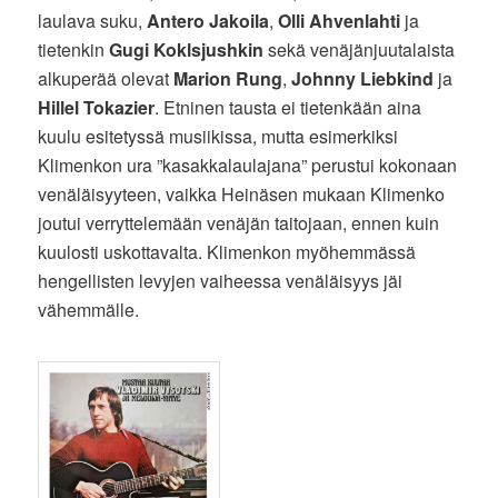
laulava suku,
Antero Jakoila
,
Olli Ahvenlahti
ja
tietenkin
Gugi Koklsjushkin
sekä venäjänjuutalaista
alkuperää olevat
Marion Rung
,
Johnny Liebkind
ja
Hillel Tokazier
. Etninen tausta ei tietenkään aina
kuulu esitetyssä musiikissa, mutta esimerkiksi
Klimenkon ura ”kasakkalaulajana” perustui kokonaan
venäläisyyteen, vaikka Heinäsen mukaan Klimenko
joutui verryttelemään venäjän taitojaan, ennen kuin
kuulosti uskottavalta. Klimenkon myöhemmässä
hengellisten levyjen vaiheessa venäläisyys jäi
vähemmälle.