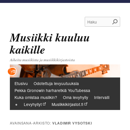
Haku
Musiikki kuuluu
kaikille
Aiheita musiikista ja musiikkikirjastoista
Päävalikko
Etusivu
Odotettuja levyuutuuksia
Pekka Gronowin harharetkiä YouTubessa
Kuka omistaa musiikin?
Oma levyhylly
Intervalli
Levyhyllyt
Musiikkikirjastot.fi
AVAINSANA-ARKISTO:
VLADIMIR VYSOTSKI