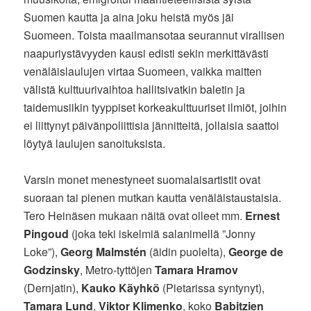
Suomen kautta ja aina joku heistä myös jäi
Suomeen. Toista maailmansotaa seurannut virallisen
naapuriystävyyden kausi edisti sekin merkittävästi
venäläislaulujen virtaa Suomeen, vaikka maitten
välistä kulttuurivaihtoa hallitsivatkin baletin ja
taidemusiikin tyyppiset korkeakulttuuriset ilmiöt, joihin
ei liittynyt päivänpoliittisia jännitteitä, jollaisia saattoi
löytyä laulujen sanoituksista.
Varsin monet menestyneet suomalaisartistit ovat
suoraan tai pienen mutkan kautta venäläistaustaisia.
Tero Heinäsen mukaan näitä ovat olleet mm.
Ernest
Pingoud
(joka teki iskelmiä salanimellä ”Jonny
Loke”),
Georg Malmstén
(äidin puolelta),
George de
Godzinsky
, Metro-tyttöjen
Tamara Hramov
(Dernjatin),
Kauko Käyhkö
(Pietarissa syntynyt),
Tamara Lund
,
Viktor Klimenko
, koko
Babitzien