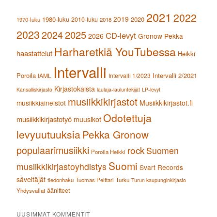
2021
2022
2019
1980-luku
2020
2010-luku
1970-luku
2018
2023
2024
2025
CD-levyt
2026
Gronow Pekka
Harharetkiä YouTubessa
haastattelut
Heikki
Intervalli
Poroila
Intervalli 2/2021
IAML
Intervalli 1/2023
Kirjastokaista
Kansalliskirjasto
laulaja-lauluntekijät
LP-levyt
musiikkikirjastot
musiikkiaineistot
Musiikkikirjastot.fi
Odotettuja
musiikkikirjastotyö
muusikot
levyuutuuksia
Pekka Gronow
populaarimusiikki
rock
Suomen
Poroila Heikki
Suomi
musiikkikirjastoyhdistys
Svart Records
säveltäjät
tiedonhaku
Tuomas Pelttari
Turku
Turun kaupunginkirjasto
äänitteet
Yhdysvallat
UUSIMMAT KOMMENTIT