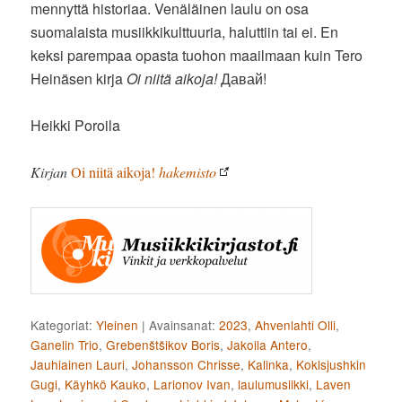
mennyttä historiaa. Venäläinen laulu on osa
suomalaista musiikkikulttuuria, haluttiin tai ei. En
keksi parempaa opasta tuohon maailmaan kuin Tero
Heinäsen kirja
Oi niitä aikoja!
Давай!
Heikki Poroila
Kirjan
Oi niitä aikoja!
hakemisto
Kategoriat:
Yleinen
|
Avainsanat:
2023
,
Ahvenlahti Olli
,
Ganelin Trio
,
Grebenštšikov Boris
,
Jakoila Antero
,
Jauhiainen Lauri
,
Johansson Chrisse
,
Kalinka
,
Koklsjushkin
Gugi
,
Käyhkö Kauko
,
Larionov Ivan
,
laulumusiikki
,
Laven