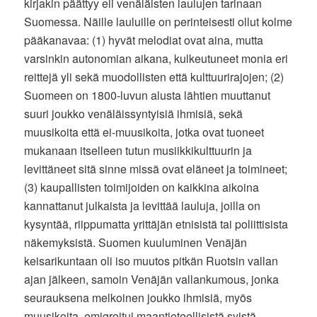
kirjakin päättyy eli venäläisten laulujen tarinaan
Suomessa. Näille lauluille on perinteisesti ollut kolme
pääkanavaa: (1) hyvät melodiat ovat aina, mutta
varsinkin autonomian aikana, kulkeutuneet monia eri
reittejä yli sekä muodollisten että kulttuurirajojen; (2)
Suomeen on 1800-luvun alusta lähtien muuttanut
suuri joukko venäläissyntyisiä ihmisiä, sekä
muusikoita että ei-muusikoita, jotka ovat tuoneet
mukanaan itselleen tutun musiikkikulttuurin ja
levittäneet sitä sinne missä ovat eläneet ja toimineet;
(3) kaupallisten toimijoiden on kaikkina aikoina
kannattanut julkaista ja levittää lauluja, joilla on
kysyntää, riippumatta yrittäjän etnisistä tai poliittisista
näkemyksistä. Suomen kuuluminen Venäjän
keisarikuntaan oli iso muutos pitkän Ruotsin vallan
ajan jälkeen, samoin Venäjän vallankumous, jonka
seurauksena melkoinen joukko ihmisiä, myös
muusikoita, emigroitui maantieteellisistä syistä