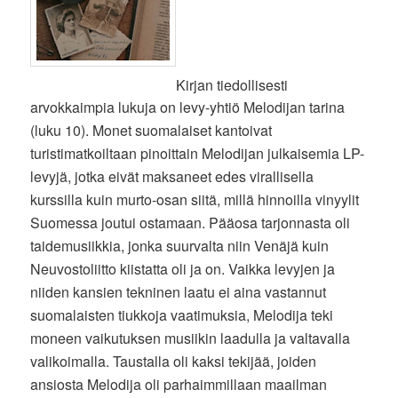
Kirjan tiedollisesti
arvokkaimpia lukuja on levy-yhtiö Melodijan tarina
(luku 10). Monet suomalaiset kantoivat
turistimatkoiltaan pinoittain Melodijan julkaisemia LP-
levyjä, jotka eivät maksaneet edes virallisella
kurssilla kuin murto-osan siitä, millä hinnoilla vinyylit
Suomessa joutui ostamaan. Pääosa tarjonnasta oli
taidemusiikkia, jonka suurvalta niin Venäjä kuin
Neuvostoliitto kiistatta oli ja on. Vaikka levyjen ja
niiden kansien tekninen laatu ei aina vastannut
suomalaisten tiukkoja vaatimuksia, Melodija teki
moneen vaikutuksen musiikin laadulla ja valtavalla
valikoimalla. Taustalla oli kaksi tekijää, joiden
ansiosta Melodija oli parhaimmillaan maailman