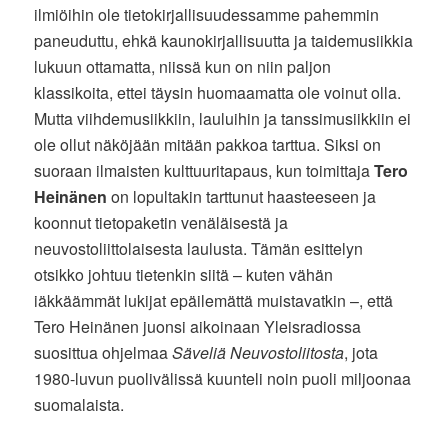
ilmiöihin ole tietokirjallisuudessamme pahemmin
paneuduttu, ehkä kaunokirjallisuutta ja taidemusiikkia
lukuun ottamatta, niissä kun on niin paljon
klassikoita, ettei täysin huomaamatta ole voinut olla.
Mutta viihdemusiikkiin, lauluihin ja tanssimusiikkiin ei
ole ollut näköjään mitään pakkoa tarttua. Siksi on
suoraan ilmaisten kulttuuritapaus, kun toimittaja
Tero
Heinänen
on lopultakin tarttunut haasteeseen ja
koonnut tietopaketin venäläisestä ja
neuvostoliittolaisesta laulusta. Tämän esittelyn
otsikko johtuu tietenkin siitä – kuten vähän
iäkkäämmät lukijat epäilemättä muistavatkin –, että
Tero Heinänen juonsi aikoinaan Yleisradiossa
suosittua ohjelmaa
Säveliä Neuvostoliitosta
, jota
1980-luvun puolivälissä kuunteli noin puoli miljoonaa
suomalaista.