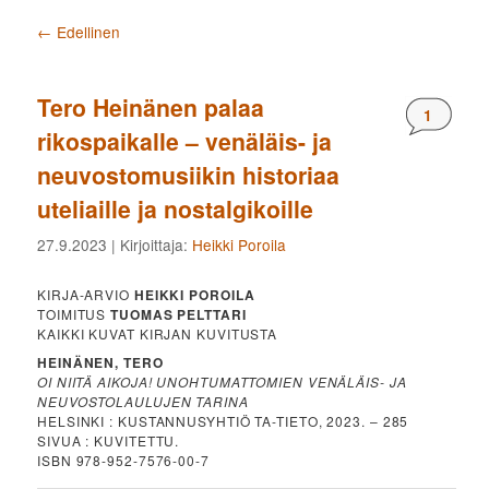
Artikkelien selaus
←
Edellinen
Tero Heinänen palaa
Komment
1
rikospaikalle – venäläis- ja
neuvostomusiikin historiaa
uteliaille ja nostalgikoille
27.9.2023
| Kirjoittaja:
Heikki Poroila
KIRJA-ARVIO
HEIKKI POROILA
TOIMITUS
TUOMAS PELTTARI
KAIKKI KUVAT KIRJAN KUVITUSTA
HEINÄNEN, TERO
OI NIITÄ AIKOJA! UNOHTUMATTOMIEN VENÄLÄIS- JA
NEUVOSTOLAULUJEN TARINA
HELSINKI : KUSTANNUSYHTIÖ TA-TIETO, 2023. – 285
SIVUA : KUVITETTU.
ISBN 978-952-7576-00-7