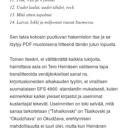
12. Uudet laulut, uudet tähdet, rock
13. Mitä sitten tapahtui
14. Laivat, lokki ja miljoonat ruusut Suomessa
Sen takia kokosin puuttuvan hakemiston itse ja se
löytyy PDF-muotoisena liitteenä tämän jutun lopusta.
Toinen itseäni, ei välttämättä kaikkia lukijoita,
harmittava asia on Tero Heinäsen valitsema tapa
translitteroida venäjänkieliset sanat ns.
kirjoituskoneiden aikakauden tyyliin, ei virallisen
suomalaisen SFS 4900 -standardin mukaisesti, kuten
esimerkiksi kaikki yleiset kirjastot ja useimmat
kustantajat tekevät. Useimmiten on toki selvää, mitä
sanaa tarkoitetaan (”Tshaikovski” on Tšaikovski ja
”Okudzhava” on Okudžava, erehtymisen
mahdollisuutta ei juuri ole), mutta kun Heinänen