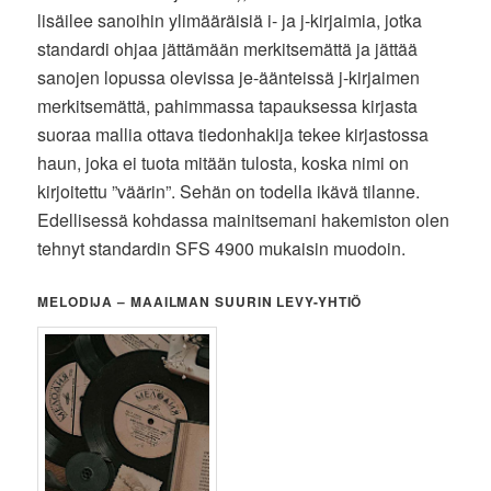
lisäilee sanoihin ylimääräisiä i- ja j-kirjaimia, jotka
standardi ohjaa jättämään merkitsemättä ja jättää
sanojen lopussa olevissa je-äänteissä j-kirjaimen
merkitsemättä, pahimmassa tapauksessa kirjasta
suoraa mallia ottava tiedonhakija tekee kirjastossa
haun, joka ei tuota mitään tulosta, koska nimi on
kirjoitettu ”väärin”. Sehän on todella ikävä tilanne.
Edellisessä kohdassa mainitsemani hakemiston olen
tehnyt standardin SFS 4900 mukaisin muodoin.
MELODIJA – MAAILMAN SUURIN LEVY-YHTIÖ