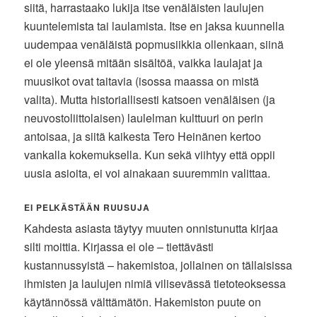
siitä, harrastaako lukija itse venäläisten laulujen
kuuntelemista tai laulamista. Itse en jaksa kuunnella
uudempaa venäläistä popmusiikkia ollenkaan, siinä
ei ole yleensä mitään sisältöä, vaikka laulajat ja
muusikot ovat taitavia (isossa maassa on mistä
valita). Mutta historiallisesti katsoen venäläisen (ja
neuvostoliittolaisen) laulelman kulttuuri on perin
antoisaa, ja siitä kaikesta Tero Heinänen kertoo
vankalla kokemuksella. Kun sekä viihtyy että oppii
uusia asioita, ei voi ainakaan suuremmin valittaa.
EI PELKÄSTÄÄN RUUSUJA
Kahdesta asiasta täytyy muuten onnistunutta kirjaa
silti moittia. Kirjassa ei ole – tiettävästi
kustannussyistä – hakemistoa, jollainen on tällaisissa
ihmisten ja laulujen nimiä vilisevässä tietoteoksessa
käytännössä välttämätön. Hakemiston puute on