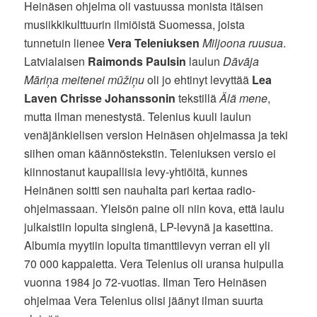
Heinäsen ohjelma oli vastuussa monista itäisen
musiikkikulttuurin ilmiöistä Suomessa, joista
tunnetuin lienee
Vera Teleniuksen
Miljoona ruusua
.
Latvialaisen
Raimonds Paulsin
laulun
Dāvāja
Māriņa meitenei mūžiņu
oli jo ehtinyt levyttää
Lea
Laven
Chrisse Johanssonin
tekstillä
Älä mene
,
mutta ilman menestystä. Telenius kuuli laulun
venäjänkielisen version Heinäsen ohjelmassa ja teki
siihen oman käännöstekstin. Teleniuksen versio ei
kiinnostanut kaupallisia levy-yhtiöitä, kunnes
Heinänen soitti sen nauhalta pari kertaa radio-
ohjelmassaan. Yleisön paine oli niin kova, että laulu
julkaistiin lopulta singlenä, LP-levynä ja kasettina.
Albumia myytiin lopulta timanttilevyn verran eli yli
70 000 kappaletta. Vera Telenius oli uransa huipulla
vuonna 1984 jo 72-vuotias. Ilman Tero Heinäsen
ohjelmaa Vera Telenius olisi jäänyt ilman suurta