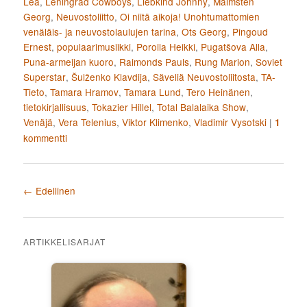
Lea
,
Leningrad Cowboys
,
Liebkind Johnny
,
Malmstén
Georg
,
Neuvostoliitto
,
Oi niitä aikoja! Unohtumattomien
venäläis- ja neuvostolaulujen tarina
,
Ots Georg
,
Pingoud
Ernest
,
populaarimusiikki
,
Poroila Heikki
,
Pugatšova Alla
,
Puna-armeijan kuoro
,
Raimonds Pauls
,
Rung Marion
,
Soviet
Superstar
,
Šulženko Klavdija
,
Säveliä Neuvostoliitosta
,
TA-
Tieto
,
Tamara Hramov
,
Tamara Lund
,
Tero Heinänen
,
tietokirjallisuus
,
Tokazier Hillel
,
Total Balalaika Show
,
Venäjä
,
Vera Telenius
,
Viktor Klimenko
,
Vladimir Vysotski
|
1
kommentti
Artikkelien selaus
←
Edellinen
ARTIKKELISARJAT