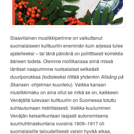
Slaavilainen musiikkiperinne on vaikuttanut
suomalaiseen kulttuuriin enemmän kuin arjessa tulee
ajatelleeksi – tai tänä päivänä on poliittisesti korrektia
ääneen todeta. Olemme mollikansaa siinä missä
läntiset naapurimme ruotsalaiset selkeästi
duuriporukkaa (todisteeksi riittää yhdenkin
Allsång på
Skansen
-ohjelman kuuntelu). Vaikka kansan
musiikkimaku on aina ollut se mikä se on, kaikkeen
Venäjältä tulevaan kulttuuriin on Suomessa totuttu
suhtautumaan ristiriitaisesti. Vaikka kuuluminen
Venäjän keisarikuntaan laajasti autonomisena
suuriruhtinaskuntana vuosina 1809–1917 oli
suomalaisille taloudellisesti varsin hyvää aikaa,