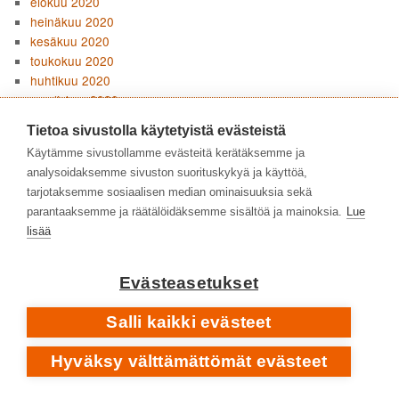
elokuu 2020
heinäkuu 2020
kesäkuu 2020
toukokuu 2020
huhtikuu 2020
maaliskuu 2020
tammikuu 2020
Tietoa sivustolla käytetyistä evästeistä
joulukuu 2019
Käytämme sivustollamme evästeitä kerätäksemme ja
marraskuu 2019
analysoidaksemme sivuston suorituskykyä ja käyttöä,
lokakuu 2019
tarjotaksemme sosiaalisen median ominaisuuksia sekä
syyskuu 2019
parantaaksemme ja räätälöidäksemme sisältöä ja mainoksia.
Lue
elokuu 2019
lisää
heinäkuu 2019
kesäkuu 2019
toukokuu 2019
Evästeasetukset
huhtikuu 2019
maaliskuu 2019
Salli kaikki evästeet
helmikuu 2019
tammikuu 2019
Hyväksy välttämättömät evästeet
joulukuu 2018
marraskuu 2018