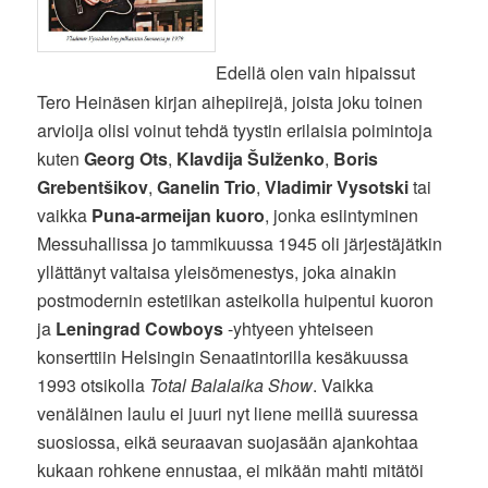
Edellä olen vain hipaissut
Tero Heinäsen kirjan aihepiirejä, joista joku toinen
arvioija olisi voinut tehdä tyystin erilaisia poimintoja
kuten
Georg Ots
,
Klavdija Šulženko
,
Boris
Grebentšikov
,
Ganelin Trio
,
Vladimir Vysotski
tai
vaikka
Puna-armeijan kuoro
, jonka esiintyminen
Messuhallissa jo tammikuussa 1945 oli järjestäjätkin
yllättänyt valtaisa yleisömenestys, joka ainakin
postmodernin estetiikan asteikolla huipentui kuoron
ja
Leningrad Cowboys
-yhtyeen yhteiseen
konserttiin Helsingin Senaatintorilla kesäkuussa
1993 otsikolla
Total Balalaika Show
. Vaikka
venäläinen laulu ei juuri nyt liene meillä suuressa
suosiossa, eikä seuraavan suojasään ajankohtaa
kukaan rohkene ennustaa, ei mikään mahti mitätöi