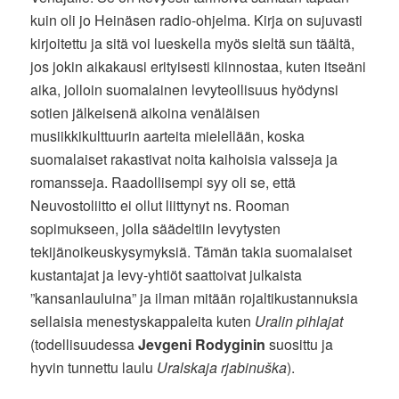
kuin oli jo Heinäsen radio-ohjelma. Kirja on sujuvasti
kirjoitettu ja sitä voi lueskella myös sieltä sun täältä,
jos jokin aikakausi erityisesti kiinnostaa, kuten itseäni
aika, jolloin suomalainen levyteollisuus hyödynsi
sotien jälkeisenä aikoina venäläisen
musiikkikulttuurin aarteita mielellään, koska
suomalaiset rakastivat noita kaihoisia valsseja ja
romansseja. Raadollisempi syy oli se, että
Neuvostoliitto ei ollut liittynyt ns. Rooman
sopimukseen, jolla säädeltiin levytysten
tekijänoikeuskysymyksiä. Tämän takia suomalaiset
kustantajat ja levy-yhtiöt saattoivat julkaista
”kansanlauluina” ja ilman mitään rojaltikustannuksia
sellaisia menestyskappaleita kuten
Uralin pihlajat
(todellisuudessa
Jevgeni Rodyginin
suosittu ja
hyvin tunnettu laulu
Uralskaja rjabinuška
).