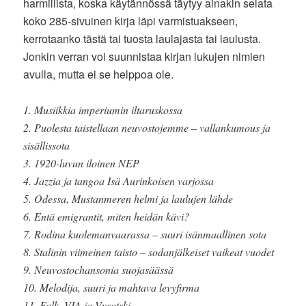
harmillista, koska käytännössä täytyy ainakin selata
koko 285-sivuinen kirja läpi varmistuakseen,
kerrotaanko tästä tai tuosta laulajasta tai laulusta.
Jonkin verran voi suunnistaa kirjan lukujen nimien
avulla, mutta ei se helppoa ole.
1. Musiikkia imperiumin iltaruskossa
2. Puolesta taistellaan neuvostojemme – vallankumous ja
sisällissota
3. 1920-luvun iloinen NEP
4. Jazzia ja tangoa Isä Aurinkoisen varjossa
5. Odessa, Mustanmeren helmi ja laulujen lähde
6. Entä emigrantit, miten heidän kävi?
7. Rodina kuolemanvaarassa – suuri isänmaallinen sota
8. Stalinin viimeinen taisto – sodanjälkeiset vaikeat vuodet
9. Neuvostochansonia suojasäässä
10. Melodija, suuri ja mahtava levyfirma
11. Folk, VIA ja Vysotski