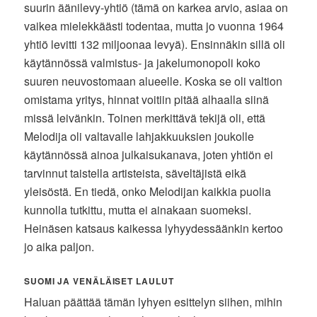
suurin äänilevy-yhtiö (tämä on karkea arvio, asiaa on
vaikea mielekkäästi todentaa, mutta jo vuonna 1964
yhtiö levitti 132 miljoonaa levyä). Ensinnäkin sillä oli
käytännössä valmistus- ja jakelumonopoli koko
suuren neuvostomaan alueelle. Koska se oli valtion
omistama yritys, hinnat voitiin pitää alhaalla siinä
missä leivänkin. Toinen merkittävä tekijä oli, että
Melodija oli valtavalle lahjakkuuksien joukolle
käytännössä ainoa julkaisukanava, joten yhtiön ei
tarvinnut taistella artisteista, säveltäjistä eikä
yleisöstä. En tiedä, onko Melodijan kaikkia puolia
kunnolla tutkittu, mutta ei ainakaan suomeksi.
Heinäsen katsaus kaikessa lyhyydessäänkin kertoo
jo aika paljon.
SUOMI JA VENÄLÄISET LAULUT
Haluan päättää tämän lyhyen esittelyn siihen, mihin