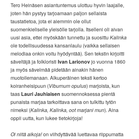
Tero Heinäsen asiantuntemus ulottuu hyvin laajalle,
joten hän pystyy tarjoamaan paljon sellaista
taustatietoa, jota ei aiemmin ole ollut
suomenkieliselle yleisölle tarjolla. Itselleni oli aivan
uusi asia, ettei myöskään tunnettu ja suosittu
Kalinka
ole todellisuudessa kansanlaulu (vaikka sellaisen
melodiaa onkin voitu hyödyntää). Sen tekstin kirjoitti
säveltäjä ja folkloristi
Ivan Larionov
jo vuonna 1860
ja myös sävelmää pidetään ainakin hänen
muotoilemanaan. Alkuperäinen teksti kertoo
koiranheisipuun (
Viburnum opulus
) marjoista, kun
taas
Lauri Jauhiaisen
suomennoksessa pientä
punaista marjaa tarkoittava sana on tulkittu tytön
nimeksi (
Kalinka, Kalinka, oot marjani mun
). Aina
oppii uutta, kun lukee tietokirjoja!
Oi niitä aikoja!
on viihdyttävää luettavaa riippumatta