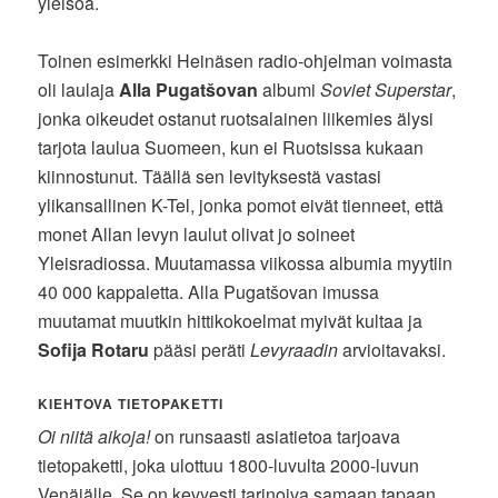
yleisöä.
Toinen esimerkki Heinäsen radio-ohjelman voimasta
oli laulaja
Alla Pugatšovan
albumi
Soviet Superstar
,
jonka oikeudet ostanut ruotsalainen liikemies älysi
tarjota laulua Suomeen, kun ei Ruotsissa kukaan
kiinnostunut. Täällä sen levityksestä vastasi
ylikansallinen K-Tel, jonka pomot eivät tienneet, että
monet Allan levyn laulut olivat jo soineet
Yleisradiossa. Muutamassa viikossa albumia myytiin
40 000 kappaletta. Alla Pugatšovan imussa
muutamat muutkin hittikokoelmat myivät kultaa ja
Sofija Rotaru
pääsi peräti
Levyraadin
arvioitavaksi.
KIEHTOVA TIETOPAKETTI
Oi niitä aikoja!
on runsaasti asiatietoa tarjoava
tietopaketti, joka ulottuu 1800-luvulta 2000-luvun
Venäjälle. Se on kevyesti tarinoiva samaan tapaan