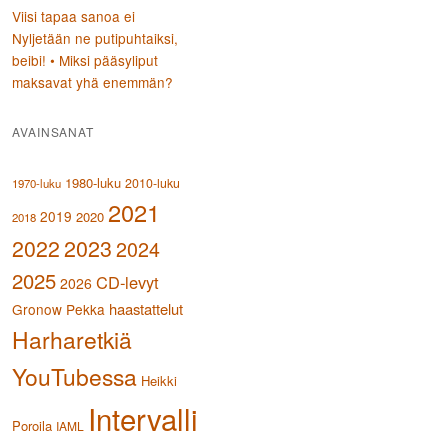
Viisi tapaa sanoa ei
Nyljetään ne putipuhtaiksi,
beibi! • Miksi pääsyliput
maksavat yhä enemmän?
AVAINSANAT
1980-luku
2010-luku
1970-luku
2021
2019
2020
2018
2023
2022
2024
2025
CD-levyt
2026
haastattelut
Gronow Pekka
Harharetkiä
YouTubessa
Heikki
Intervalli
Poroila
IAML