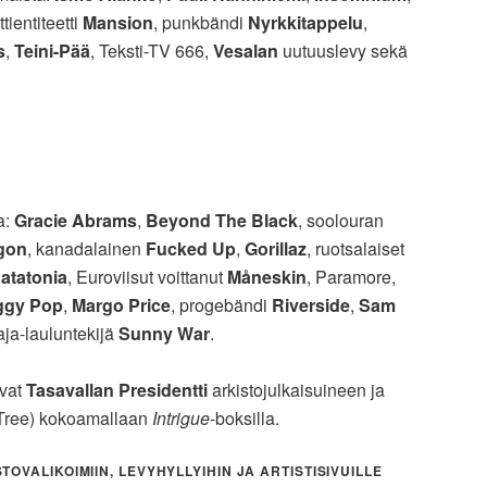
tientiteetti
Mansion
, punkbändi
Nyrkkitappelu
,
s
,
Teini-Pää
, Teksti-TV 666,
Vesalan
uutuuslevy sekä
a:
Gracie Abrams
,
Beyond The Black
, soolouran
gon
, kanadalainen
Fucked Up
,
Gorillaz
, ruotsalaiset
atatonia
, Euroviisut voittanut
Måneskin
, Paramore,
ggy Pop
,
Margo Price
, progebändi
Riverside
,
Sam
aja-lauluntekijä
Sunny War
.
evat
Tasavallan Presidentti
arkistojulkaisuineen ja
Tree) kokoamallaan
Intrigue
-boksilla.
OVALIKOIMIIN, LEVYHYLLYIHIN JA ARTISTISIVUILLE