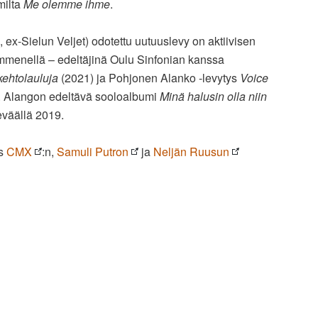
milta
Me olemme ihme
.
ex-Sielun Veljet) odotettu uutuuslevy on aktiivisen
kymmenellä – edeltäjinä Oulu Sinfonian kanssa
ehtolauluja
(2021) ja Pohjonen Alanko -levytys
Voice
. Alangon edeltävä sooloalbumi
Minä halusin olla niin
keväällä 2019.
us
CMX
:n,
Samuli Putron
ja
Neljän Ruusun