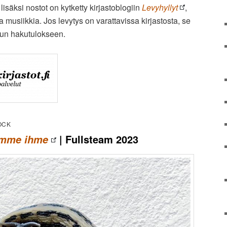
säksi nostot on kytketty kirjastoblogiin
Levyhyllyt
,
ta musiikkia. Jos levytys on varattavissa kirjastosta, se
lun hakutulokseen.
OCK
| Fullsteam 2023
emme ihme