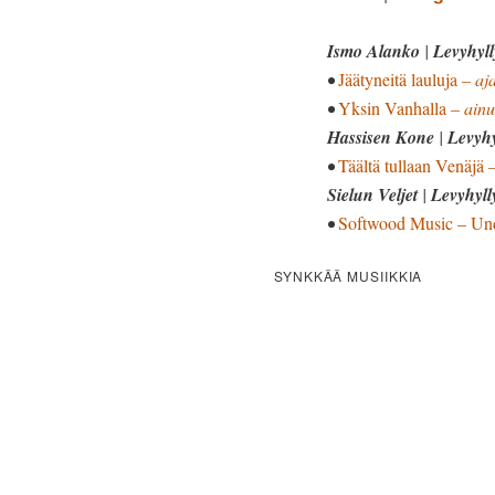
Ismo Alanko
|
Levyhyll
•
Jäätyneitä lauluja
– aj
•
Yksin Vanhalla
– ainu
Hassisen Kone
|
Levyhy
•
Täältä tullaan Venäjä
–
Sielun Veljet
|
Levyhyll
•
Softwood Music – Und
SYNKKÄÄ MUSIIKKIA