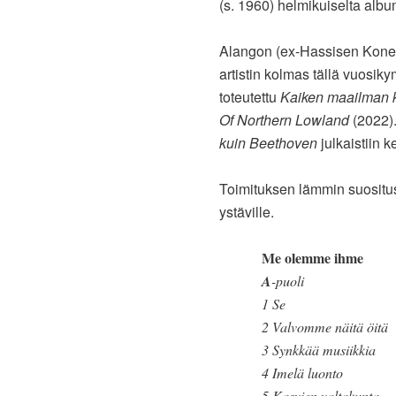
(s. 1960) helmikuiselta albu
Alangon (ex-Hassisen Kone, 
artistin kolmas tällä vuosi
toteutettu
Kaiken maailman k
Of Northern Lowland
(2022)
kuin Beethoven
julkaistiin 
Toimituksen lämmin suosit
ystäville.
Me olemme ihme
A
-puoli
1 Se
2 Valvomme näitä öitä
3 Synkkää musiikkia
4 Imelä luonto
5 Kasvien valtakunta