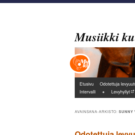
Musiikki ku
Päävalikko
Etusivu
Odotettuja levyuut
Intervalli
Levyhyllyt
AVAINSANA-ARKISTO:
SUNNY
Odotettuja levy