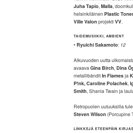
Juha Tapio
,
Malla
, doomkult
helsinkiläinen
Plastic Tone
Ville Valon
projekti
VV
.
TAIDEMUSIIKKI, AMBIENT
•
Ryuichi Sakamoto
:
12
Alkuvuoden uutta ulkomaist
avaava
Gina Birch
,
Dina Ö
metallibändit
In Flames
ja
K
P!nk, Caroline Polachek
,
I
Smith
, Shania Twain ja laul
Retropuolen uutuuksilla tul
Steven Wilson
(Porcupine 
LINKKEJÄ ETEENPÄIN KIRJAST