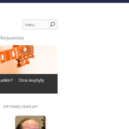
Haku
kirjastoista
siikin?
Oma levyhylly
ARTIKKELISARJAT