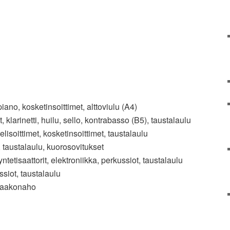
piano, kosketinsoittimet, alttoviulu (A4)
 klarinetti, huilu, sello, kontrabasso (B5), taustalaulu
elisoittimet, kosketinsoittimet, taustalaulu
 taustalaulu, kuorosovitukset
tetisaattorit, elektroniikka, perkussiot, taustalaulu
siot, taustalaulu
 Jaakonaho