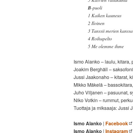
B
-puoli
1 Kaiken kauneus
2 Iloinen
3 Tanssii merien kanssa
4 Roihupelto
5 Me olemme ihme
Ismo Alanko – laulu, kitara, 
Joakim Berghäll – saksofonit,
Jussi Jaakonaho – kitarat, ki
Mikko Mäkelä – bassokitara,
Juho Viljanen – pasuunat, syn
Niko Votkin – rummut, perkus
Tuottaja ja miksaaja: Jussi
Ismo Alanko
|
Facebook
Ismo Alanko
|
Instagram