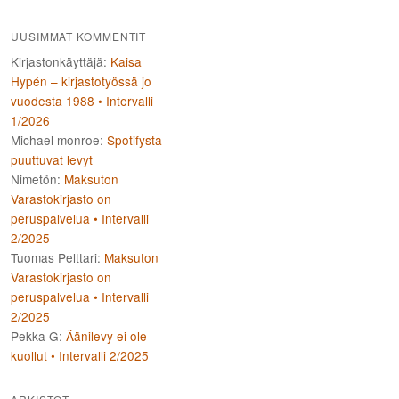
UUSIMMAT KOMMENTIT
Kirjastonkäyttäjä
:
Kaisa
Hypén – kirjastotyössä jo
vuodesta 1988 • Intervalli
1/2026
Michael monroe
:
Spotifysta
puuttuvat levyt
Nimetön
:
Maksuton
Varastokirjasto on
peruspalvelua • Intervalli
2/2025
Tuomas Pelttari
:
Maksuton
Varastokirjasto on
peruspalvelua • Intervalli
2/2025
Pekka G
:
Äänilevy ei ole
kuollut • Intervalli 2/2025