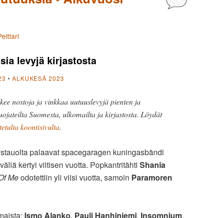
elttari
a levyjä kirjastosta
23
•
ALKUKESÄ 2023
kee nostoja ja vinkkaa uutuuslevyjä pienten ja
uojateilta Suomesta, ulkomailta ja kirjastosta. Löydät
tetulta koontisivulta
.
ystauolta palaavat spacegaragen kuningasbändi
väliä kertyi viitisen vuotta. Popkantritähti
Shania
Of Me
odotettiin yli viisi vuotta, samoin
Paramoren
maista:
Ismo Alanko
,
Pauli Hanhiniemi
,
Insomnium
,