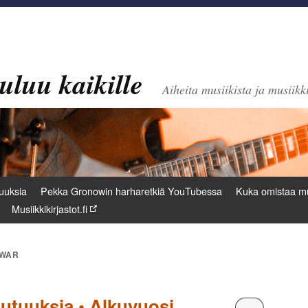
uluu kaikille
Aiheita musiikista ja musiikki
uuksia
Pekka Gronowin harharetkiä YouTubessa
Kuka omistaa mu
Musiikkikirjastot.fi
 WAR
uutuuksia • Alkuvuosi
Kommentoi