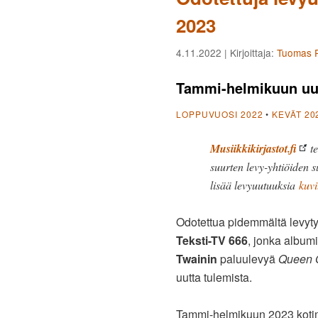
2023
4.11.2022
| Kirjoittaja:
Tuomas P
Tammi-helmikuun uusi
LOPPUVUOSI 2022
•
KEVÄT 20
Musiikkikirjastot.fi
te
suurten levy-yhtiöiden s
lisää levyuutuuksia
kuvi
Odotettua pidemmältä levyt
Teksti-TV 666
, jonka albumi
Twainin
paluulevyä
Queen 
uutta tulemista.
Tammi-helmikuun 2023 koti