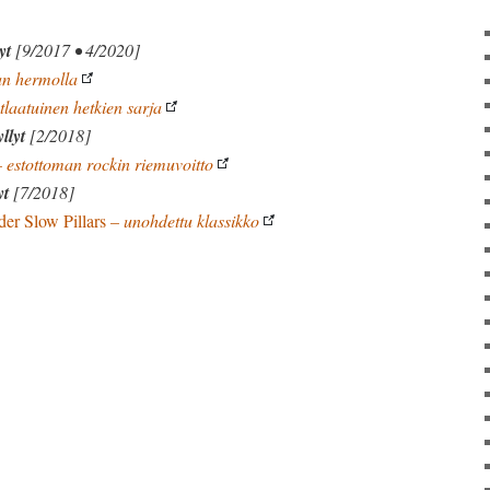
yt
[9/2017 • 4/2020]
an hermolla
tlaatuinen hetkien sarja
llyt
[2/2018]
 estottoman rockin riemuvoitto
yt
[7/2018]
er Slow Pillars
– unohdettu klassikko