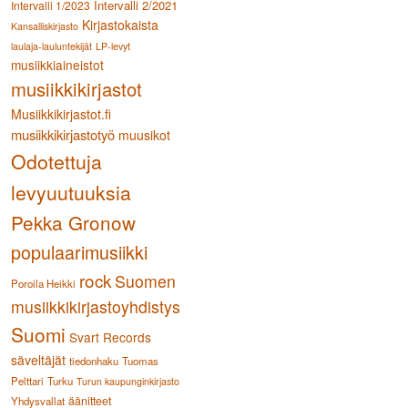
Intervalli 2/2021
Intervalli 1/2023
Kirjastokaista
Kansalliskirjasto
laulaja-lauluntekijät
LP-levyt
musiikkiaineistot
musiikkikirjastot
Musiikkikirjastot.fi
musiikkikirjastotyö
muusikot
Odotettuja
levyuutuuksia
Pekka Gronow
populaarimusiikki
rock
Suomen
Poroila Heikki
musiikkikirjastoyhdistys
Suomi
Svart Records
säveltäjät
tiedonhaku
Tuomas
Pelttari
Turku
Turun kaupunginkirjasto
äänitteet
Yhdysvallat