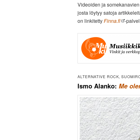
Videoiden ja somekanavien li
josta löytyy satoja artikkelei
on linkitetty
Finna.fi
-palve
ALTERNATIVE ROCK, SUOMIR
Ismo Alanko:
Me ol