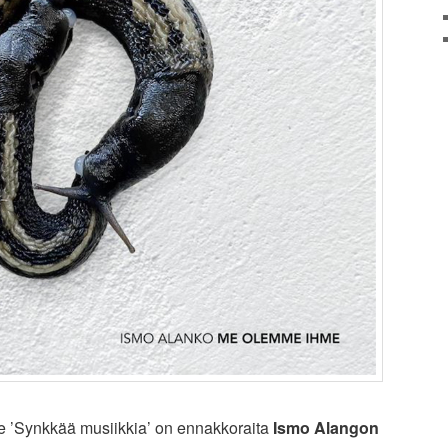
e ’Synkkää musiikkia’ on ennakkoraita
Ismo Alangon