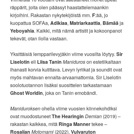
räppärit, joita olen päässyt haastattelemaankin
kirjoihini. Rakastan nykytekijöistä mm.
F
:ää, jo
kuopattua SOFAa,
Adikiaa
,
Matriarkaattia
,
Bämää
ja
Yeboyahia
. Kaikki, mitä nämä artistit ja kokoonpanot
tekevät, otan ilolla vastaan.
Yksittäisiä lempparilevyjäkin viime vuosilta löytyy.
Sir
Liselotin
eli
Liisa Tanin
Maniduros
on estetiikaltaan
ihanasti korvia kutittava. Levyn lyriikat ja soundit ovat
myös mahtavan ennalta-arvaamattomia. Sir Liselotin
soolotuotannon lisäksi suosittelen tarkastamaan
Ghost Worldin
, joka on Tanin emobändi.
Maniduroksen
ohella viime vuosien kiinnekohdiksi
ovat muodostuneet
The Hearingin
Demian
(2019) –
rakastan kaikkea, mitä
Ringa Manner
tekee –
Rosalían
Motomami
(2022),
Vulvaruton