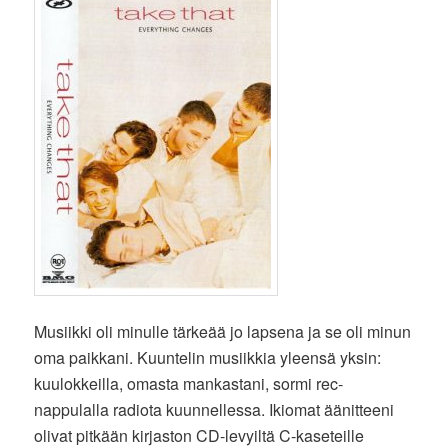
Musiikki oli minulle tärkeää jo lapsena ja se oli minun
oma paikkani. Kuuntelin musiikkia yleensä yksin:
kuulokkeilla, omasta mankastani, sormi rec-
nappulalla radiota kuunnellessa. Ikiomat äänitteeni
olivat pitkään kirjaston CD-levyiltä C-kaseteille