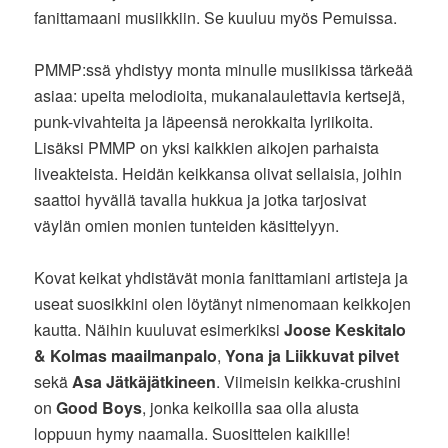
fanittamaani musiikkiin. Se kuuluu myös Pemuissa.
PMMP:ssä yhdistyy monta minulle musiikissa tärkeää
asiaa: upeita melodioita, mukanalaulettavia kertsejä,
punk-vivahteita ja läpeensä nerokkaita lyriikoita.
Lisäksi PMMP on yksi kaikkien aikojen parhaista
liveakteista. Heidän keikkansa olivat sellaisia, joihin
saattoi hyvällä tavalla hukkua ja jotka tarjosivat
väylän omien monien tunteiden käsittelyyn.
Kovat keikat yhdistävät monia fanittamiani artisteja ja
useat suosikkini olen löytänyt nimenomaan keikkojen
kautta. Näihin kuuluvat esimerkiksi
Joose Keskitalo
& Kolmas maailmanpalo
,
Yona ja Liikkuvat pilvet
sekä
Asa Jätkäjätkineen
. Viimeisin keikka-crushini
on
Good Boys
, jonka keikoilla saa olla alusta
loppuun hymy naamalla. Suosittelen kaikille!