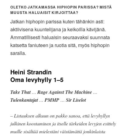
OLETKO JATKAMASSA HIPHOPIN PARISSA? MISTÄ
MUUSTA HALUAISIT KIRJOITTAA?
Jatkan hiphopin parissa kuten tähänkin asti:
aktiivisena kuuntelijana ja keikoilla kävijänä.
Ammatillisesti haluaisin seuraavaksi suunnata
katsetta faniuteen ja ruotia sitä, myös hiphopin
saralla.
Heini Strandin
Oma levyhylly 1–5
Take That
…
Rage Against The Machine
…
Tulenkantajat
…
PMMP
…
Sir Liselot
– Listauksen alkuun on pakko sanoa, että levyhyllyn
julkinen koostaminen ja itselle tärkeiden levyjen esittely
muille sisältää mielestäni väistämättä jonkinlaista