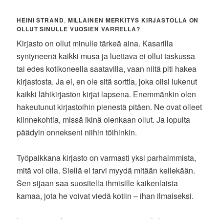
HEINI STRAND
,
MILLAINEN MERKITYS KIRJASTOLLA ON
OLLUT SINULLE VUOSIEN VARRELLA?
Kirjasto on ollut minulle tärkeä aina. Kasarilla
syntyneenä kaikki musa ja luettava ei ollut taskussa
tai edes kotikoneella saatavilla, vaan niitä piti hakea
kirjastosta. Ja ei, en ole sitä sorttia, joka olisi lukenut
kaikki lähikirjaston kirjat lapsena. Enemmänkin olen
hakeutunut kirjastoihin pienestä pitäen. Ne ovat olleet
kiinnekohtia, missä ikinä olenkaan ollut. Ja lopulta
päädyin onnekseni niihin töihinkin.
Työpaikkana kirjasto on varmasti yksi parhaimmista,
mitä voi olla. Siellä ei tarvi myydä mitään kellekään.
Sen sijaan saa suositella ihmisille kaikenlaista
kamaa, jota he voivat viedä kotiin – ihan ilmaiseksi.