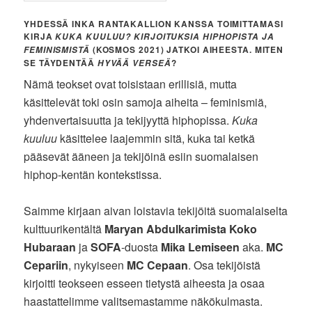
YHDESSÄ INKA RANTAKALLION KANSSA TOIMITTAMASI
KIRJA
KUKA KUULUU? KIRJOITUKSIA HIPHOPISTA JA
(KOSMOS 2021) JATKOI AIHEESTA. MITEN
FEMINISMISTÄ
SE TÄYDENTÄÄ
?
HYVÄÄ VERSEÄ
Nämä teokset ovat toisistaan erillisiä, mutta
käsittelevät toki osin samoja aiheita – feminismiä,
yhdenvertaisuutta ja tekijyyttä hiphopissa.
Kuka
kuuluu
käsittelee laajemmin sitä, kuka tai ketkä
pääsevät ääneen ja tekijöinä esiin suomalaisen
hiphop-kentän kontekstissa.
Saimme kirjaan aivan loistavia tekijöitä suomalaiselta
kulttuurikentältä
Maryan Abdulkarimista
Koko
Hubaraan
ja
SOFA
-duosta
Mika Lemiseen
aka.
MC
Cepariin
, nykyiseen
MC Cepaan
. Osa tekijöistä
kirjoitti teokseen esseen tietystä aiheesta ja osaa
haastattelimme valitsemastamme näkökulmasta.