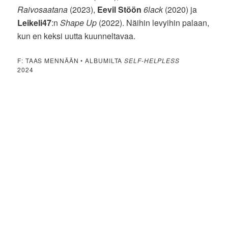
Raivosaatana
(2023),
Eevil Stöön
6lack
(2020) ja
Leikeli47
:n
Shape Up
(2022). Näihin levyihin palaan,
kun en keksi uutta kuunneltavaa.
F: TAAS MENNÄÄN • ALBUMILTA
SELF-HELPLESS
2024