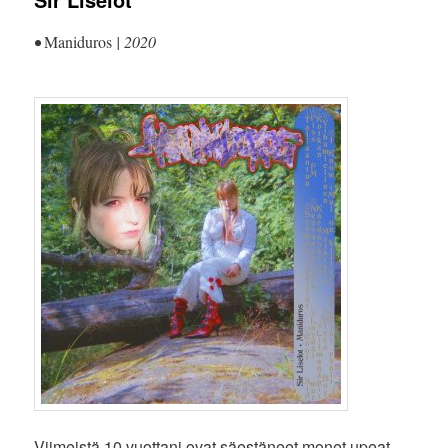
•
Maniduros
| 2020
Viimeistä 10 vuottani ovat säestäneet monet upeat