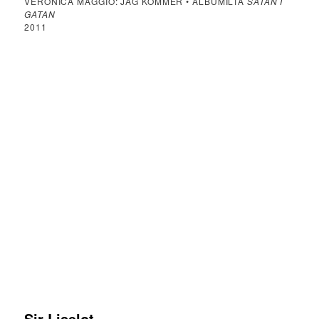
VERONICA MAGGIO: JAG KOMMER • ALBUMILTA
SATAN I
GATAN
2011
Sir Liselot