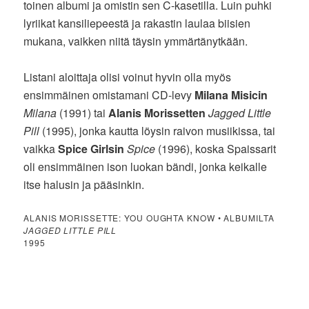
toinen albumi ja omistin sen C-kasetilla. Luin puhki
lyriikat kansiliepeestä ja rakastin laulaa biisien
mukana, vaikken niitä täysin ymmärtänytkään.
Listani aloittaja olisi voinut hyvin olla myös
ensimmäinen omistamani CD-levy
Milana Misicin
Milana
(1991) tai
Alanis Morissetten
Jagged Little
Pill
(1995), jonka kautta löysin raivon musiikissa, tai
vaikka
Spice Girlsin
Spice
(1996), koska Spaissarit
oli ensimmäinen ison luokan bändi, jonka keikalle
itse halusin ja pääsinkin.
ALANIS MORISSETTE: YOU OUGHTA KNOW • ALBUMILTA
JAGGED LITTLE PILL
1995