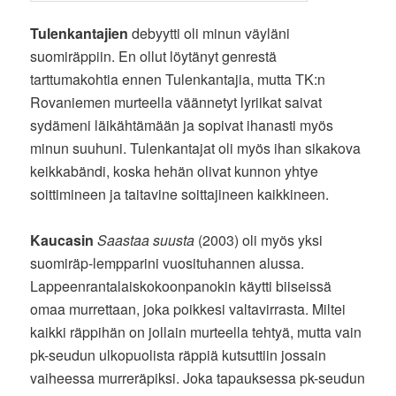
Tulenkantajien
debyytti oli minun väyläni
suomiräppiin. En ollut löytänyt genrestä
tarttumakohtia ennen Tulenkantajia, mutta TK:n
Rovaniemen murteella väännetyt lyriikat saivat
sydämeni läikähtämään ja sopivat ihanasti myös
minun suuhuni. Tulenkantajat oli myös ihan sikakova
keikkabändi, koska hehän olivat kunnon yhtye
soittimineen ja taitavine soittajineen kaikkineen.
Kaucasin
Saastaa suusta
(2003) oli myös yksi
suomiräp-lempparini vuosituhannen alussa.
Lappeenrantalaiskokoonpanokin käytti biiseissä
omaa murrettaan, joka poikkesi valtavirrasta. Miltei
kaikki räppihän on jollain murteella tehtyä, mutta vain
pk-seudun ulkopuolista räppiä kutsuttiin jossain
vaiheessa murreräpiksi. Joka tapauksessa pk-seudun