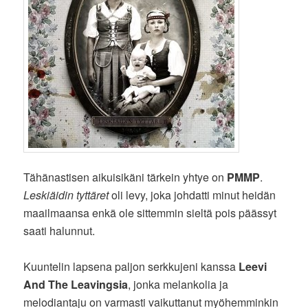
Tähänastisen aikuisikäni tärkein yhtye on
PMMP
.
Leskiäidin tyttäret
oli levy, joka johdatti minut heidän
maailmaansa enkä ole sittemmin sieltä pois päässyt
saati halunnut.
Kuuntelin lapsena paljon serkkujeni kanssa
Leevi
And The Leavingsia
, jonka melankolia ja
melodiantaju on varmasti vaikuttanut myöhemminkin