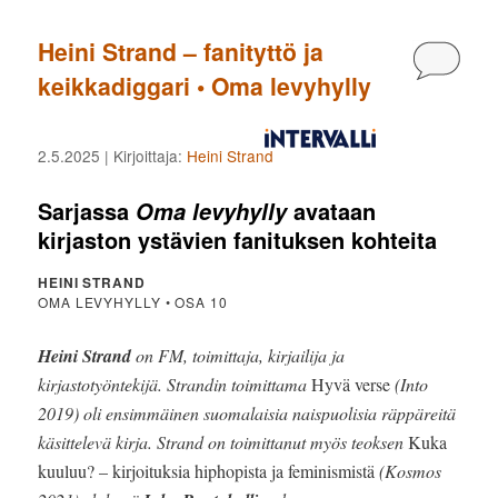
Heini Strand – fanityttö ja
Kommen
keikkadiggari • Oma levyhylly
2.5.2025
| Kirjoittaja:
Heini Strand
Sarjassa
avataan
Oma levyhylly
kirjaston ystävien fanituksen kohteita
HEINI STRAND
OMA LEVYHYLLY • OSA 10
Heini Strand
on FM, toimittaja, kirjailija ja
kirjastotyöntekijä. Strandin toimittama
Hyvä verse
(Into
2019) oli ensimmäinen suomalaisia naispuolisia räppäreitä
käsittelevä kirja. Strand on toimittanut myös teoksen
Kuka
kuuluu? – kirjoituksia hiphopista ja feminismistä
(Kosmos