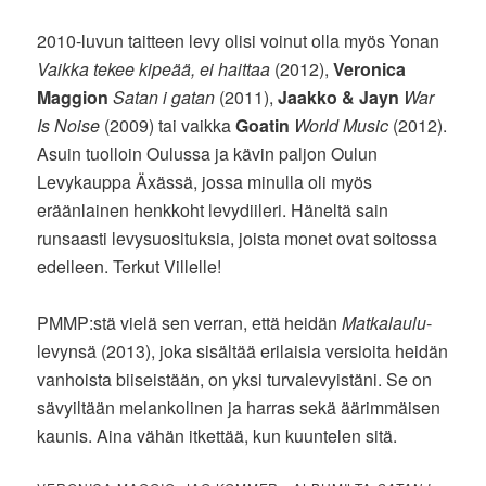
2010-luvun taitteen levy olisi voinut olla myös Yonan
Vaikka tekee kipeää, ei haittaa
(2012),
Veronica
Maggion
Satan i gatan
(2011),
Jaakko & Jayn
War
Is Noise
(2009) tai vaikka
Goatin
World Music
(2012).
Asuin tuolloin Oulussa ja kävin paljon Oulun
Levykauppa Äxässä, jossa minulla oli myös
eräänlainen henkkoht levydiileri. Häneltä sain
runsaasti levysuosituksia, joista monet ovat soitossa
edelleen. Terkut Villelle!
PMMP:stä vielä sen verran, että heidän
Matkalaulu
-
levynsä (2013), joka sisältää erilaisia versioita heidän
vanhoista biiseistään, on yksi turvalevyistäni. Se on
sävyiltään melankolinen ja harras sekä äärimmäisen
kaunis. Aina vähän itkettää, kun kuuntelen sitä.