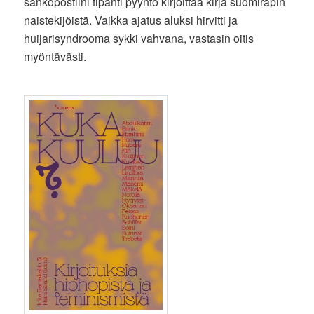
sähköpostiini tipahti pyyntö kirjoittaa kirja suomiräpin
naistekijöistä. Vaikka ajatus aluksi hirvitti ja
huijarisyndrooma sykki vahvana, vastasin oitis
myöntävästi.