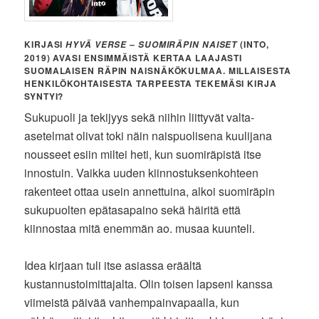
KIRJASI
(INTO,
HYVÄ VERSE – SUOMIRÄPIN NAISET
2019) AVASI ENSIMMÄISTÄ KERTAA LAAJASTI
SUOMALAISEN RÄPIN NAISNÄKÖKULMAA. MILLAISESTA
HENKILÖKOHTAISESTA TARPEESTA TEKEMÄSI KIRJA
SYNTYI?
Sukupuoli ja tekijyys sekä niihin liittyvät valta-
asetelmat olivat toki näin naispuolisena kuulijana
nousseet esiin miltei heti, kun suomiräpistä itse
innostuin. Vaikka uuden kiinnostuksenkohteen
rakenteet ottaa usein annettuina, alkoi suomiräpin
sukupuolten epätasapaino sekä häiritä että
kiinnostaa mitä enemmän ao. musaa kuunteli.
Idea kirjaan tuli itse asiassa eräältä
kustannustoimittajalta. Olin toisen lapseni kanssa
viimeistä päivää vanhempainvapaalla, kun