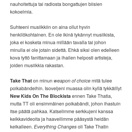
nauhoitettuja tai radiosta bongattujen biisien
kokoelmia.
Suhteeni musiikkiin on aina ollut hyvin
henkilökohtainen. En ole ikinä tykännyt musiikista,
joka ei kosketa minua millään tavalla tai johon
minulla ei ole jotain sidettä. Ehkä siksi olen edelleen
kova tyttö fanittamaan ja ihailen helposti artisteja,
joiden musiikkia rakastan.
Take That
on minun
weapon of choice
mitä tulee
poikabändeihin. Isoveljeni muassa olin kyllä tykkäillyt
New Kids On The Blockista
ennen Take Thatia,
mutta TT oli ensimmäinen poikabändi, johon ihastuin
itse päätä pahkaa. Katselimme serkkujeni kanssa
keikkavideoita ja haaveilimme pääsystä heidän
keikalleen.
Everything Changes
oli Take Thatin