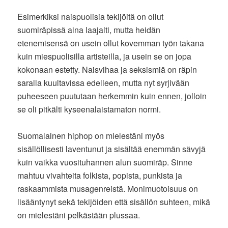
Esimerkiksi naispuolisia tekijöitä on ollut
suomiräpissä aina laajalti, mutta heidän
etenemisensä on usein ollut kovemman työn takana
kuin miespuolisilla artisteilla, ja usein se on jopa
kokonaan estetty. Naisvihaa ja seksismiä on räpin
saralla kuultavissa edelleen, mutta nyt syrjivään
puheeseen puututaan herkemmin kuin ennen, jolloin
se oli pitkälti kyseenalaistamaton normi.
Suomalainen hiphop on mielestäni myös
sisällöllisesti laventunut ja sisältää enemmän sävyjä
kuin vaikka vuosituhannen alun suomiräp. Sinne
mahtuu vivahteita folkista, popista, punkista ja
raskaammista musagenreistä. Monimuotoisuus on
lisääntynyt sekä tekijöiden että sisällön suhteen, mikä
on mielestäni pelkästään plussaa.