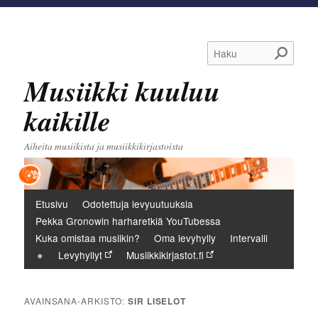
Haku
Musiikki kuuluu
kaikille
Aiheita musiikista ja musiikkikirjastoista
Päävalikko
Etusivu
Odotettuja levyuutuuksia
Pekka Gronowin harharetkiä YouTubessa
Kuka omistaa musiikin?
Oma levyhylly
Intervalli
Levyhyllyt
Musiikkikirjastot.fi
AVAINSANA-ARKISTO:
SIR LISELOT