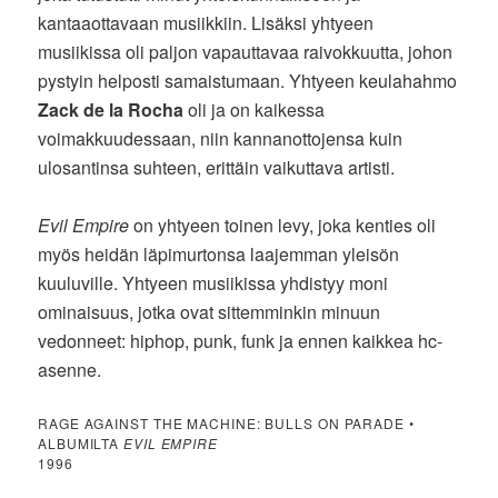
kantaaottavaan musiikkiin. Lisäksi yhtyeen
musiikissa oli paljon vapauttavaa raivokkuutta, johon
pystyin helposti samaistumaan. Yhtyeen keulahahmo
Zack de la Rocha
oli ja on kaikessa
voimakkuudessaan, niin kannanottojensa kuin
ulosantinsa suhteen, erittäin vaikuttava artisti.
Evil Empire
on yhtyeen toinen levy, joka kenties oli
myös heidän läpimurtonsa laajemman yleisön
kuuluville. Yhtyeen musiikissa yhdistyy moni
ominaisuus, jotka ovat sittemminkin minuun
vedonneet: hiphop, punk, funk ja ennen kaikkea hc-
asenne.
RAGE AGAINST THE MACHINE: BULLS ON PARADE •
ALBUMILTA
EVIL EMPIRE
1996