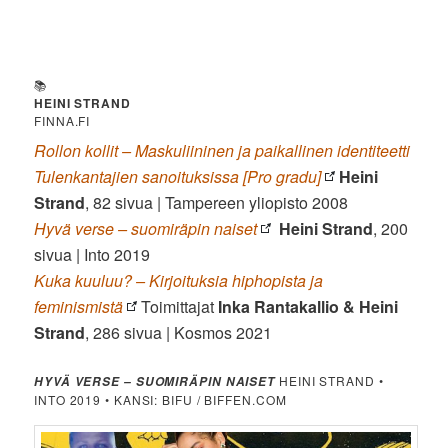
📚
HEINI STRAND
FINNA.FI
Rollon kollit – Maskuliininen ja paikallinen identiteetti
Tulenkantajien sanoituksissa [Pro gradu]
Heini
Strand
, 82 sivua | Tampereen yliopisto 2008
Hyvä verse – suomiräpin naiset
Heini Strand
, 200
sivua | Into 2019
Kuka kuuluu? – Kirjoituksia hiphopista ja
feminismistä
Toimittajat
Inka Rantakallio & Heini
Strand
, 286 sivua | Kosmos 2021
HEINI STRAND •
HYVÄ VERSE – SUOMIRÄPIN NAISET
INTO 2019 • KANSI: BIFU / BIFFEN.COM