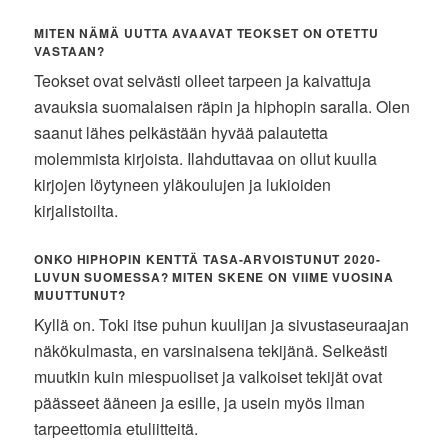
MITEN NÄMÄ UUTTA AVAAVAT TEOKSET ON OTETTU
VASTAAN?
Teokset ovat selvästi olleet tarpeen ja kaivattuja
avauksia suomalaisen räpin ja hiphopin saralla. Olen
saanut lähes pelkästään hyvää palautetta
molemmista kirjoista. Ilahduttavaa on ollut kuulla
kirjojen löytyneen yläkoulujen ja lukioiden
kirjalistoilta.
ONKO HIPHOPIN KENTTÄ TASA-ARVOISTUNUT 2020-
LUVUN SUOMESSA? MITEN SKENE ON VIIME VUOSINA
MUUTTUNUT?
Kyllä on. Toki itse puhun kuulijan ja sivustaseuraajan
näkökulmasta, en varsinaisena tekijänä. Selkeästi
muutkin kuin miespuoliset ja valkoiset tekijät ovat
päässeet ääneen ja esille, ja usein myös ilman
tarpeettomia etuliitteitä.