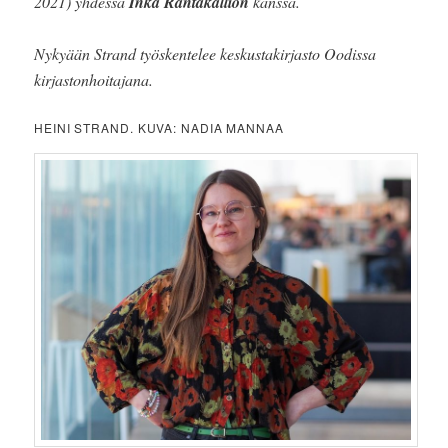
2021) yhdessä
Inka Rantakallion
kanssa.
Nykyään Strand työskentelee keskustakirjasto Oodissa
kirjastonhoitajana.
HEINI STRAND. KUVA: NADIA MANNAA