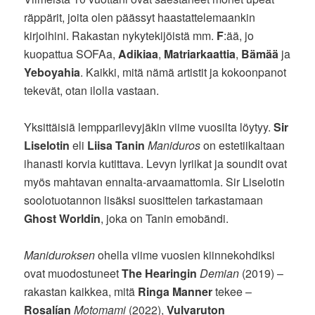
räppärit, joita olen päässyt haastattelemaankin
kirjoihini. Rakastan nykytekijöistä mm.
F
:ää, jo
kuopattua SOFAa,
Adikiaa
,
Matriarkaattia
,
Bämää
ja
Yeboyahia
. Kaikki, mitä nämä artistit ja kokoonpanot
tekevät, otan ilolla vastaan.
Yksittäisiä lempparilevyjäkin viime vuosilta löytyy.
Sir
Liselotin
eli
Liisa Tanin
Maniduros
on estetiikaltaan
ihanasti korvia kutittava. Levyn lyriikat ja soundit ovat
myös mahtavan ennalta-arvaamattomia. Sir Liselotin
soolotuotannon lisäksi suosittelen tarkastamaan
Ghost Worldin
, joka on Tanin emobändi.
Maniduroksen
ohella viime vuosien kiinnekohdiksi
ovat muodostuneet
The Hearingin
Demian
(2019) –
rakastan kaikkea, mitä
Ringa Manner
tekee –
Rosalían
Motomami
(2022),
Vulvaruton