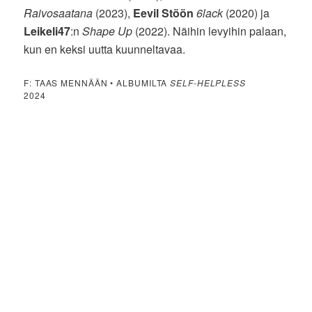
Raivosaatana
(2023),
Eevil Stöön
6lack
(2020) ja
Leikeli47
:n
Shape Up
(2022). Näihin levyihin palaan,
kun en keksi uutta kuunneltavaa.
F: TAAS MENNÄÄN • ALBUMILTA
SELF-HELPLESS
2024