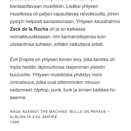
kantaaottavaan musiikkiin. Lisäksi yhtyeen
musiikissa oli paljon vapauttavaa raivokkuutta, johon
pystyin helposti samaistumaan. Yhtyeen keulahahmo
Zack de la Rocha
oli ja on kaikessa
voimakkuudessaan, niin kannanottojensa kuin
ulosantinsa suhteen, erittäin vaikuttava artisti.
Evil Empire
on yhtyeen toinen levy, joka kenties oli
myös heidän läpimurtonsa laajemman yleisön
kuuluville. Yhtyeen musiikissa yhdistyy moni
ominaisuus, jotka ovat sittemminkin minuun
vedonneet: hiphop, punk, funk ja ennen kaikkea hc-
asenne.
RAGE AGAINST THE MACHINE: BULLS ON PARADE •
ALBUMILTA
EVIL EMPIRE
1996