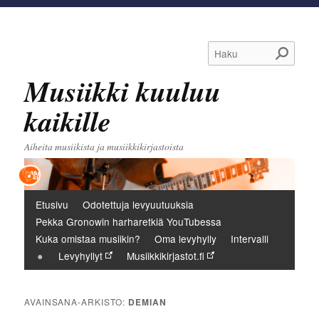
Haku
Musiikki kuuluu
kaikille
Aiheita musiikista ja musiikkikirjastoista
Päävalikko
Etusivu
Odotettuja levyuutuuksia
Pekka Gronowin harharetkiä YouTubessa
Kuka omistaa musiikin?
Oma levyhylly
Intervalli
Levyhyllyt
Musiikkikirjastot.fi
AVAINSANA-ARKISTO:
DEMIAN