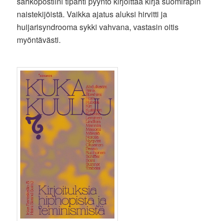
sähköpostiini tipahti pyyntö kirjoittaa kirja suomiräpin
naistekijöistä. Vaikka ajatus aluksi hirvitti ja
huijarisyndrooma sykki vahvana, vastasin oitis
myöntävästi.