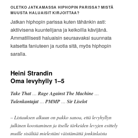
OLETKO JATKAMASSA HIPHOPIN PARISSA? MISTÄ
MUUSTA HALUAISIT KIRJOITTAA?
Jatkan hiphopin parissa kuten tähänkin asti:
aktiivisena kuuntelijana ja keikoilla kävijänä.
Ammatillisesti haluaisin seuraavaksi suunnata
katsetta faniuteen ja ruotia sitä, myös hiphopin
saralla.
Heini Strandin
Oma levyhylly 1–5
Take That
…
Rage Against The Machine
…
Tulenkantajat
…
PMMP
…
Sir Liselot
– Listauksen alkuun on pakko sanoa, että levyhyllyn
julkinen koostaminen ja itselle tärkeiden levyjen esittely
muille sisältää mielestäni väistämättä jonkinlaista