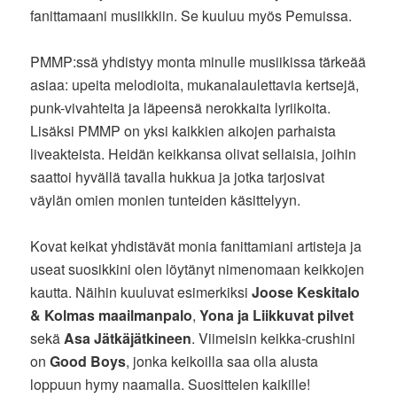
fanittamaani musiikkiin. Se kuuluu myös Pemuissa.
PMMP:ssä yhdistyy monta minulle musiikissa tärkeää
asiaa: upeita melodioita, mukanalaulettavia kertsejä,
punk-vivahteita ja läpeensä nerokkaita lyriikoita.
Lisäksi PMMP on yksi kaikkien aikojen parhaista
liveakteista. Heidän keikkansa olivat sellaisia, joihin
saattoi hyvällä tavalla hukkua ja jotka tarjosivat
väylän omien monien tunteiden käsittelyyn.
Kovat keikat yhdistävät monia fanittamiani artisteja ja
useat suosikkini olen löytänyt nimenomaan keikkojen
kautta. Näihin kuuluvat esimerkiksi
Joose Keskitalo
& Kolmas maailmanpalo
,
Yona ja Liikkuvat pilvet
sekä
Asa Jätkäjätkineen
. Viimeisin keikka-crushini
on
Good Boys
, jonka keikoilla saa olla alusta
loppuun hymy naamalla. Suosittelen kaikille!