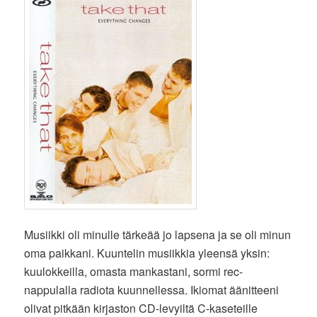
Musiikki oli minulle tärkeää jo lapsena ja se oli minun
oma paikkani. Kuuntelin musiikkia yleensä yksin:
kuulokkeilla, omasta mankastani, sormi rec-
nappulalla radiota kuunnellessa. Ikiomat äänitteeni
olivat pitkään kirjaston CD-levyiltä C-kaseteille