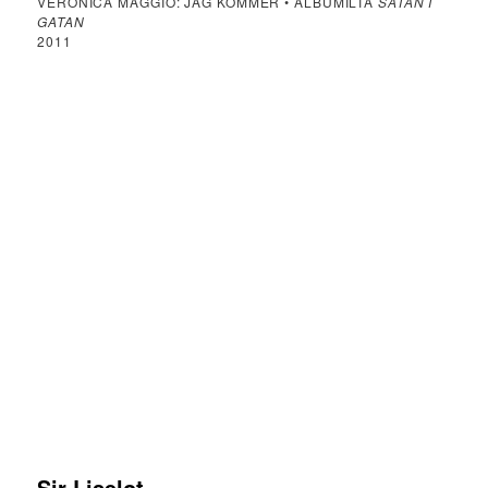
VERONICA MAGGIO: JAG KOMMER • ALBUMILTA
SATAN I
GATAN
2011
Sir Liselot