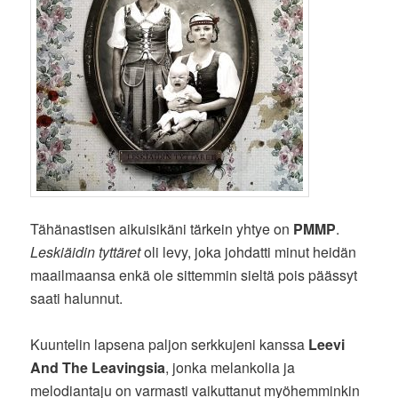
Tähänastisen aikuisikäni tärkein yhtye on
PMMP
.
Leskiäidin tyttäret
oli levy, joka johdatti minut heidän
maailmaansa enkä ole sittemmin sieltä pois päässyt
saati halunnut.
Kuuntelin lapsena paljon serkkujeni kanssa
Leevi
And The Leavingsia
, jonka melankolia ja
melodiantaju on varmasti vaikuttanut myöhemminkin