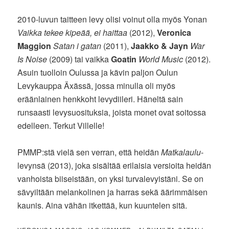
2010-luvun taitteen levy olisi voinut olla myös Yonan
Vaikka tekee kipeää, ei haittaa
(2012),
Veronica
Maggion
Satan i gatan
(2011),
Jaakko & Jayn
War
Is Noise
(2009) tai vaikka
Goatin
World Music
(2012).
Asuin tuolloin Oulussa ja kävin paljon Oulun
Levykauppa Äxässä, jossa minulla oli myös
eräänlainen henkkoht levydiileri. Häneltä sain
runsaasti levysuosituksia, joista monet ovat soitossa
edelleen. Terkut Villelle!
PMMP:stä vielä sen verran, että heidän
Matkalaulu
-
levynsä (2013), joka sisältää erilaisia versioita heidän
vanhoista biiseistään, on yksi turvalevyistäni. Se on
sävyiltään melankolinen ja harras sekä äärimmäisen
kaunis. Aina vähän itkettää, kun kuuntelen sitä.