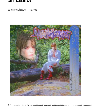
•
Maniduros
| 2020
Viimeistä 10 vuottani ovat säestäneet monet upeat