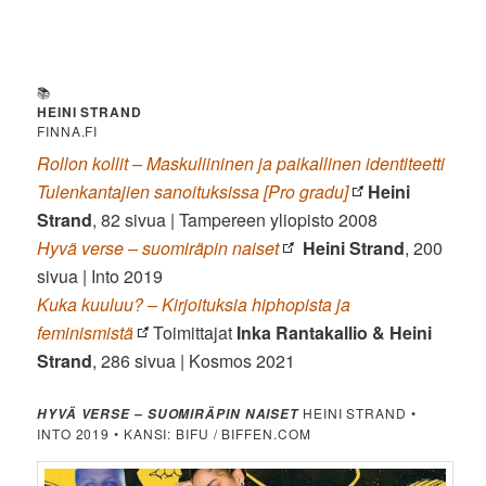
📚
HEINI STRAND
FINNA.FI
Rollon kollit – Maskuliininen ja paikallinen identiteetti
Tulenkantajien sanoituksissa [Pro gradu]
Heini
Strand
, 82 sivua | Tampereen yliopisto 2008
Hyvä verse – suomiräpin naiset
Heini Strand
, 200
sivua | Into 2019
Kuka kuuluu? – Kirjoituksia hiphopista ja
feminismistä
Toimittajat
Inka Rantakallio & Heini
Strand
, 286 sivua | Kosmos 2021
HEINI STRAND •
HYVÄ VERSE – SUOMIRÄPIN NAISET
INTO 2019 • KANSI: BIFU / BIFFEN.COM