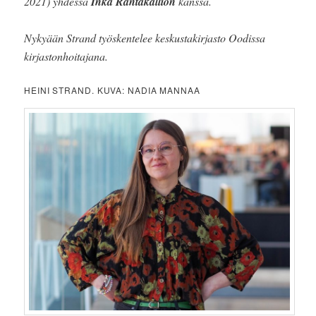
2021) yhdessä
Inka Rantakallion
kanssa.
Nykyään Strand työskentelee keskustakirjasto Oodissa
kirjastonhoitajana.
HEINI STRAND. KUVA: NADIA MANNAA