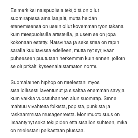
Esimerkiksi naispuolisia tekijöitä on ollut
suomiräpissä aina laajalti, mutta heidän
etenemisensä on usein ollut kovemman työn takana
kuin miespuolisilla artisteilla, ja usein se on jopa
kokonaan estetty. Naisvihaa ja seksismiä on räpin
saralla kuultavissa edelleen, mutta nyt syrjivään
puheeseen puututaan herkemmin kuin ennen, jolloin
se oli pitkälti kyseenalaistamaton normi.
Suomalainen hiphop on mielestäni myös
sisällöllisesti laventunut ja sisältää enemmän sävyjä
kuin vaikka vuosituhannen alun suomiräp. Sinne
mahtuu vivahteita folkista, popista, punkista ja
raskaammista musagenreistä. Monimuotoisuus on
lisääntynyt sekä tekijöiden että sisällön suhteen, mikä
on mielestäni pelkästään plussaa.