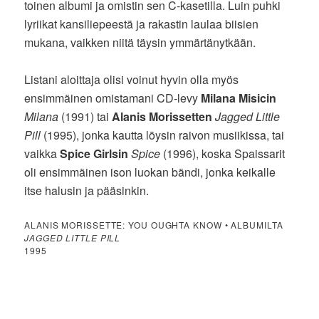
toinen albumi ja omistin sen C-kasetilla. Luin puhki
lyriikat kansiliepeestä ja rakastin laulaa biisien
mukana, vaikken niitä täysin ymmärtänytkään.
Listani aloittaja olisi voinut hyvin olla myös
ensimmäinen omistamani CD-levy
Milana Misicin
Milana
(1991) tai
Alanis Morissetten
Jagged Little
Pill
(1995), jonka kautta löysin raivon musiikissa, tai
vaikka
Spice Girlsin
Spice
(1996), koska Spaissarit
oli ensimmäinen ison luokan bändi, jonka keikalle
itse halusin ja pääsinkin.
ALANIS MORISSETTE: YOU OUGHTA KNOW • ALBUMILTA
JAGGED LITTLE PILL
1995