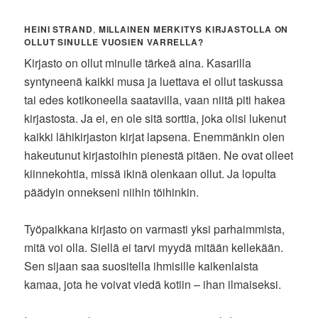
HEINI STRAND
,
MILLAINEN MERKITYS KIRJASTOLLA ON
OLLUT SINULLE VUOSIEN VARRELLA?
Kirjasto on ollut minulle tärkeä aina. Kasarilla
syntyneenä kaikki musa ja luettava ei ollut taskussa
tai edes kotikoneella saatavilla, vaan niitä piti hakea
kirjastosta. Ja ei, en ole sitä sorttia, joka olisi lukenut
kaikki lähikirjaston kirjat lapsena. Enemmänkin olen
hakeutunut kirjastoihin pienestä pitäen. Ne ovat olleet
kiinnekohtia, missä ikinä olenkaan ollut. Ja lopulta
päädyin onnekseni niihin töihinkin.
Työpaikkana kirjasto on varmasti yksi parhaimmista,
mitä voi olla. Siellä ei tarvi myydä mitään kellekään.
Sen sijaan saa suositella ihmisille kaikenlaista
kamaa, jota he voivat viedä kotiin – ihan ilmaiseksi.