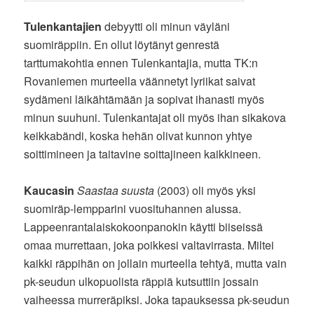
Tulenkantajien
debyytti oli minun väyläni
suomiräppiin. En ollut löytänyt genrestä
tarttumakohtia ennen Tulenkantajia, mutta TK:n
Rovaniemen murteella väännetyt lyriikat saivat
sydämeni läikähtämään ja sopivat ihanasti myös
minun suuhuni. Tulenkantajat oli myös ihan sikakova
keikkabändi, koska hehän olivat kunnon yhtye
soittimineen ja taitavine soittajineen kaikkineen.
Kaucasin
Saastaa suusta
(2003) oli myös yksi
suomiräp-lempparini vuosituhannen alussa.
Lappeenrantalaiskokoonpanokin käytti biiseissä
omaa murrettaan, joka poikkesi valtavirrasta. Miltei
kaikki räppihän on jollain murteella tehtyä, mutta vain
pk-seudun ulkopuolista räppiä kutsuttiin jossain
vaiheessa murreräpiksi. Joka tapauksessa pk-seudun