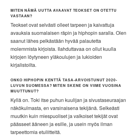
MITEN NÄMÄ UUTTA AVAAVAT TEOKSET ON OTETTU
VASTAAN?
Teokset ovat selvästi olleet tarpeen ja kaivattuja
avauksia suomalaisen räpin ja hiphopin saralla. Olen
saanut lähes pelkästään hyvää palautetta
molemmista kirjoista. Ilahduttavaa on ollut kuulla
kirjojen löytyneen yläkoulujen ja lukioiden
kirjalistoilta.
ONKO HIPHOPIN KENTTÄ TASA-ARVOISTUNUT 2020-
LUVUN SUOMESSA? MITEN SKENE ON VIIME VUOSINA
MUUTTUNUT?
Kyllä on. Toki itse puhun kuulijan ja sivustaseuraajan
näkökulmasta, en varsinaisena tekijänä. Selkeästi
muutkin kuin miespuoliset ja valkoiset tekijät ovat
päässeet ääneen ja esille, ja usein myös ilman
tarpeettomia etuliitteitä.