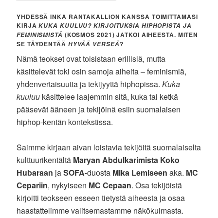
YHDESSÄ INKA RANTAKALLION KANSSA TOIMITTAMASI
KIRJA
KUKA KUULUU? KIRJOITUKSIA HIPHOPISTA JA
(KOSMOS 2021) JATKOI AIHEESTA. MITEN
FEMINISMISTÄ
SE TÄYDENTÄÄ
?
HYVÄÄ VERSEÄ
Nämä teokset ovat toisistaan erillisiä, mutta
käsittelevät toki osin samoja aiheita – feminismiä,
yhdenvertaisuutta ja tekijyyttä hiphopissa.
Kuka
kuuluu
käsittelee laajemmin sitä, kuka tai ketkä
pääsevät ääneen ja tekijöinä esiin suomalaisen
hiphop-kentän kontekstissa.
Saimme kirjaan aivan loistavia tekijöitä suomalaiselta
kulttuurikentältä
Maryan Abdulkarimista
Koko
Hubaraan
ja
SOFA
-duosta
Mika Lemiseen
aka.
MC
Cepariin
, nykyiseen
MC Cepaan
. Osa tekijöistä
kirjoitti teokseen esseen tietystä aiheesta ja osaa
haastattelimme valitsemastamme näkökulmasta.