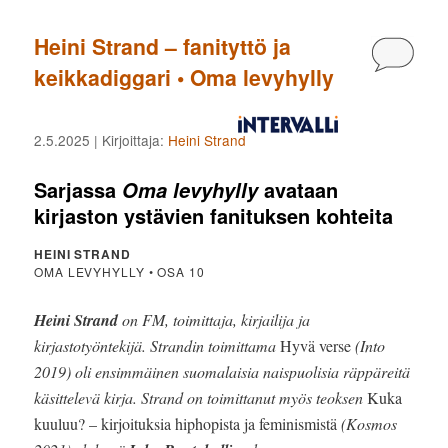
Heini Strand – fanityttö ja
Kommen
keikkadiggari • Oma levyhylly
2.5.2025
| Kirjoittaja:
Heini Strand
Sarjassa
avataan
Oma levyhylly
kirjaston ystävien fanituksen kohteita
HEINI STRAND
OMA LEVYHYLLY • OSA 10
Heini Strand
on FM, toimittaja, kirjailija ja
kirjastotyöntekijä. Strandin toimittama
Hyvä verse
(Into
2019) oli ensimmäinen suomalaisia naispuolisia räppäreitä
käsittelevä kirja. Strand on toimittanut myös teoksen
Kuka
kuuluu? – kirjoituksia hiphopista ja feminismistä
(Kosmos