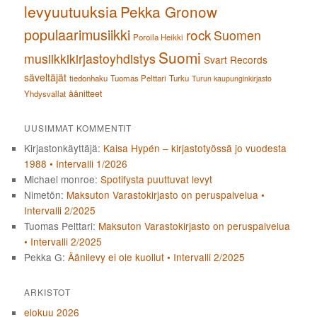
levyuutuuksia
Pekka Gronow
populaarimusiikki
rock
Suomen
Poroila Heikki
Suomi
musiikkikirjastoyhdistys
Svart Records
säveltäjät
tiedonhaku
Tuomas Pelttari
Turku
Turun kaupunginkirjasto
äänitteet
Yhdysvallat
UUSIMMAT KOMMENTIT
Kirjastonkäyttäjä
:
Kaisa Hypén – kirjastotyössä jo vuodesta
1988 • Intervalli 1/2026
Michael monroe
:
Spotifysta puuttuvat levyt
Nimetön
:
Maksuton Varastokirjasto on peruspalvelua •
Intervalli 2/2025
Tuomas Pelttari
:
Maksuton Varastokirjasto on peruspalvelua
• Intervalli 2/2025
Pekka G
:
Äänilevy ei ole kuollut • Intervalli 2/2025
ARKISTOT
elokuu 2026