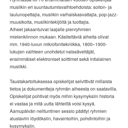
musiikin eri suuntautumisvaihtoehdoista: soiton- ja
laulunopettajia, musiikin varhaiskasvattajia, pop-jazz-
muusikoita, musiikintekijöitä ja tuottajia.
Aiheet jakaantuivat laajalle pienryhmien
mielenkiinnon mukaan. Käsiteltäviä aiheita olivat
mm. 1940-luvun mikrofonitekniikka, 1800–1900-
lukujen vaihteen unohdetut naissäveltäjät,
ensimmäiset elektroniset soittimet sekä intialainen
musiikki.
Taustakartoituksessa opiskelijat selvittivät millaista
tietoa ja dokumentteja ryhmän aiheesta on saatavilla.
Opiskelijat pohtivat myös mihin kysymyksiin historia
ei vastaa ja mitä uutta lähteiltä voisi kysyä.
Aamupäivän nelituntinen sessio päättyi ryhmien
alustaviin löydöksiin, havaintoihin, pohdintoihin ja
kysymyksiin.