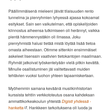
Päällimmäisenä mieleeni jäivät tilaisuuden rento
tunnelma ja pienryhmien lyhyessä ajassa kokoamat
esitykset. Sain sen vaikutelman, että opiskelijoiden
kiinnostus aiheensa tutkimiseen oli herännyt, vaikka
pientä hämmennystäkin oli ilmassa. Joku
pienryhmistä halusi tietää mistä löytää lisää tietoa
omasta aiheestaan. Otimme sittenkin ensimmäiset
askeleet lisenssin vaativien tietokantojen maailmaan.
Ryhmät jatkoivat työskentelyään vielä pitkin kevättä.
Minulle osallistuminen jäi valitettavasti muiden
tehtävien vuoksi tuohon yhteen tapaamiskertaan.
Myöhemmin samana keväänä musiikinhistorian
kurssista tehtiin verkkototeutus osana kahdeksan
ammattikorkeakoulun yhteistä
Digisti yhdessä
-
hanketta
. Hankkeen tarkoituksena oli luoda ja