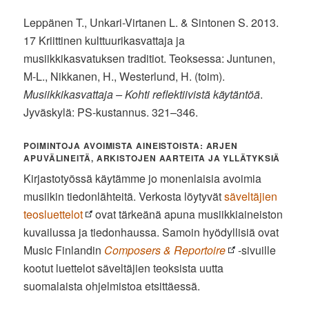
Leppänen T., Unkari-Virtanen L. & Sintonen S. 2013.
17 Kriittinen kulttuurikasvattaja ja
musiikkikasvatuksen traditiot. Teoksessa: Juntunen,
M-L., Nikkanen, H., Westerlund, H. (toim).
Musiikkikasvattaja – Kohti reflektiivistä käytäntöä
.
Jyväskylä: PS-kustannus. 321–346.
POIMINTOJA AVOIMISTA AINEISTOISTA: ARJEN
APUVÄLINEITÄ, ARKISTOJEN AARTEITA JA YLLÄTYKSIÄ
Kirjastotyössä käytämme jo monenlaisia avoimia
musiikin tiedonlähteitä. Verkosta löytyvät
säveltäjien
teosluettelot
ovat tärkeänä apuna musiikkiaineiston
kuvailussa ja tiedonhaussa. Samoin hyödyllisiä ovat
Music Finlandin
Composers & Reportoire
-sivuille
kootut luettelot säveltäjien teoksista uutta
suomalaista ohjelmistoa etsittäessä.