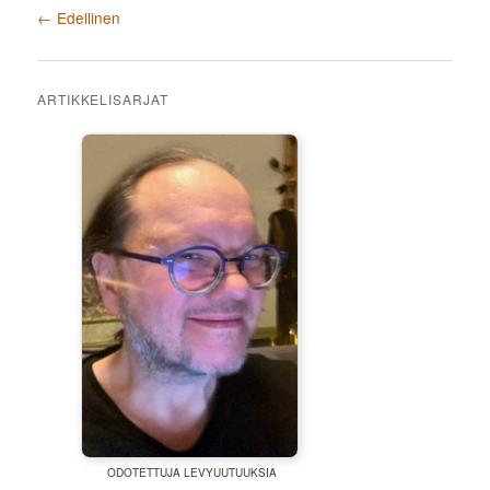
Artikkelien selaus
←
Edellinen
ARTIKKELISARJAT
ODOTETTUJA LEVYUUTUUKSIA