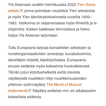
Yle Areenaan avattiin helmikuussa 2022
Ylen Soiva
arkisto
, jonne poimitaan musiikkia Ylen arkistoista
ja myös Ylen äänilevykokoelmasta vuosilta 1900–
1963. Valikoima on laajenemassa myös filmeillä ja tv-
ohjelmilla. Kaiken kaikkiaan kiinnostava ja hieno
lisäys Yle Areenan tarjontaan.
Tuttu Europeana tarjoaa kansallisten arkistojen ja
muistiorganisaatioiden aineistoja: kuvakokoelmia,
säveltäjien kirjeitä, käsikirjoituksia. Europeana-
sivusto esittelee myös kokoelmia houkuttelevasti.
Tämän jutun kirjoitushetkellä esillä olevista
näyttelyistä musiikkiin liittyi musiikkimuseoiden
yhteinen soitinnäyttely
The World of Musical
Instruments
. Näyttely esittelee mm. eri aikakausien
kokeellisia soittimia.