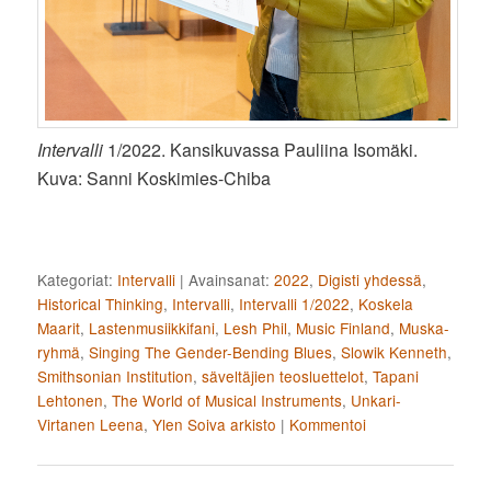
Intervalli
1/2022. Kansikuvassa Pauliina Isomäki.
Kuva: Sanni Koskimies-Chiba
Kategoriat:
Intervalli
|
Avainsanat:
2022
,
Digisti yhdessä
,
Historical Thinking
,
Intervalli
,
Intervalli 1/2022
,
Koskela
Maarit
,
Lastenmusiikkifani
,
Lesh Phil
,
Music Finland
,
Muska-
ryhmä
,
Singing The Gender-Bending Blues
,
Slowik Kenneth
,
Smithsonian Institution
,
säveltäjien teosluettelot
,
Tapani
Lehtonen
,
The World of Musical Instruments
,
Unkari-
Virtanen Leena
,
Ylen Soiva arkisto
|
Kommentoi