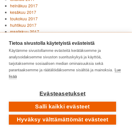
heinäkuu 2017
kesäkuu 2017
toukokuu 2017
huhtikuu 2017
maaliskuu 2017
helmikuu 2017
Tietoa sivustolla käytetyistä evästeistä
tammikuu 2017
joulukuu 2016
Käytämme sivustollamme evästeitä kerätäksemme ja
marraskuu 2016
analysoidaksemme sivuston suorituskykyä ja käyttöä,
lokakuu 2016
tarjotaksemme sosiaalisen median ominaisuuksia sekä
syyskuu 2016
parantaaksemme ja räätälöidäksemme sisältöä ja mainoksia.
Lue
elokuu 2016
lisää
heinäkuu 2016
kesäkuu 2016
Evästeasetukset
toukokuu 2016
huhtikuu 2016
Salli kaikki evästeet
maaliskuu 2016
helmikuu 2016
Hyväksy välttämättömät evästeet
tammikuu 2016
joulukuu 2015