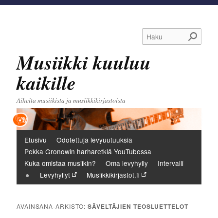
Haku
Musiikki kuuluu
kaikille
Aiheita musiikista ja musiikkikirjastoista
Päävalikko
Etusivu
Odotettuja levyuutuuksia
Pekka Gronowin harharetkiä YouTubessa
Kuka omistaa musiikin?
Oma levyhylly
Intervalli
Levyhyllyt
Musiikkikirjastot.fi
AVAINSANA-ARKISTO:
SÄVELTÄJIEN TEOSLUETTELOT