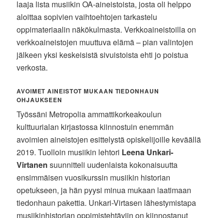
laaja lista musiikin OA-aineistoista, josta oli helppo
aloittaa sopivien vaihtoehtojen tarkastelu
oppimateriaalin näkökulmasta. Verkkoaineistoilla on
verkkoaineistojen muuttuva elämä – pian valintojen
jälkeen yksi keskeisistä sivuistoista ehti jo poistua
verkosta.
AVOIMET AINEISTOT MUKAAN TIEDONHAUN
OHJAUKSEEN
Työssäni Metropolia ammattikorkeakoulun
kulttuurialan kirjastossa kiinnostuin enemmän
avoimien aineistojen esittelystä opiskelijoille keväällä
2019. Tuolloin musiikin lehtori
Leena Unkari-
Virtanen
suunnitteli uudenlaista kokonaisuutta
ensimmäisen vuosikurssin musiikin historian
opetukseen, ja hän pyysi minua mukaan laatimaan
tiedonhaun pakettia. Unkari-Virtasen lähestymistapa
musiikinhistorian oppimistehtäviin on kiinnostanut