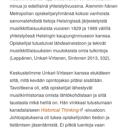
minua jo edellisinä yhteistyövuosina. Aiemmin hänen
Metropolian opiskelijaryhmänsä kokosi vanhoista
sanomalehdistä tietoja Helsingissä järjestetyistä
musiikkitilaisuuksista vuosien 1829 ja 1989 välillä
yhteistyössä Helsingin kaupunginmuseon kanssa.
Opiskelijat tutustuivat lähdeaineistoon ja tekivät
musiikkitilaisuuksien muutoksista omia tulkintoja
(Leppänen, Unkari-Virtanen, Sintonen 2013, 332).
Keskustelimme Unkari-Virtasen kanssa etukäteen
siitä, mitä kevään opintojakso pitäisi sisällään.
Tavoitteena oli, että opiskelijat lähestyvät
musiikinhistoriaa omista lähtökohdistaan ja siitä
taustasta mikä heillä on. Hän vinkkasi tutustumaan
kanadalaiseen
Historical Thinking
-sivustoon.
Johtoajatuksena oli tukea opiskelijoiden tiedon ja
tietämisen jäsentämistä. Ei pitkiä luentoja vaan