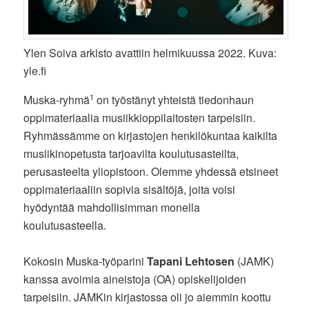
Ylen Soiva arkisto avattiin helmikuussa 2022. Kuva:
yle.fi
1
Muska-ryhmä
on työstänyt yhteistä tiedonhaun
oppimateriaalia musiikkioppilaitosten tarpeisiin.
Ryhmässämme on kirjastojen henkilökuntaa kaikilta
musiikinopetusta tarjoavilta koulutusasteilta,
perusasteelta yliopistoon. Olemme yhdessä etsineet
oppimateriaaliin sopivia sisältöjä, joita voisi
hyödyntää mahdollisimman monella
koulutusasteella.
Kokosin Muska-työparini
Tapani Lehtosen
(JAMK)
kanssa avoimia aineistoja (OA) opiskelijoiden
tarpeisiin. JAMKin kirjastossa oli jo aiemmin koottu