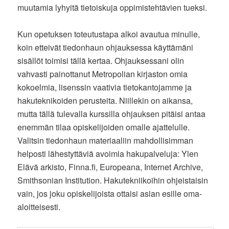
muutamia lyhyitä tietoiskuja oppimistehtävien tueksi.
Kun opetuksen toteutustapa alkoi avautua minulle,
koin etteivät tiedonhaun ohjauksessa käyttämäni
sisällöt toimisi tällä kertaa. Ohjauksessani olin
vahvasti painottanut Metropolian kirjaston omia
kokoelmia, lisenssin vaativia tietokantojamme ja
hakuteknikoiden perusteita. Niillekin on aikansa,
mutta tällä tulevalla kurssilla ohjauksen pitäisi antaa
enemmän tilaa opiskelijoiden omalle ajattelulle.
Valitsin tiedonhaun materiaaliin mahdollisimman
helposti lähestyttäviä avoimia hakupalveluja: Ylen
Elävä arkisto, Finna.fi, Europeana, Internet Archive,
Smithsonian Institution. Hakutekniikoihin ohjeistaisin
vain, jos joku opiskelijoista ottaisi asian esille oma-
aloitteisesti.