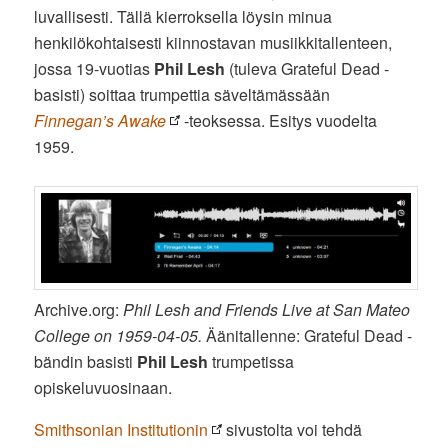
luvallisesti. Tällä kierroksella löysin minua
henkilökohtaisesti kiinnostavan musiikkitallenteen,
jossa 19-vuotias
Phil Lesh
(tuleva Grateful Dead -
basisti) soittaa trumpettia säveltämässään
Finnegan’s Awake
-teoksessa. Esitys vuodelta
1959.
Archive.org:
Phil Lesh and Friends Live at San Mateo
College on 1959-04-05.
Äänitallenne: Grateful Dead -
bändin basisti
Phil Lesh
trumpetissa
opiskeluvuosinaan.
Smithsonian Institutionin
sivustolta voi tehdä