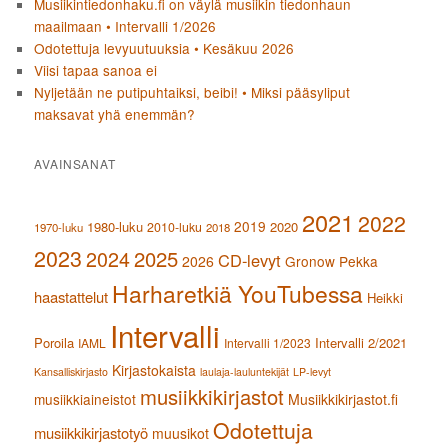
Musiikintiedonhaku.fi on väylä musiikin tiedonhaun
maailmaan • Intervalli 1/2026
Odotettuja levyuutuuksia • Kesäkuu 2026
Viisi tapaa sanoa ei
Nyljetään ne putipuhtaiksi, beibi! • Miksi pääsyliput
maksavat yhä enemmän?
AVAINSANAT
2021
2022
2019
1980-luku
2020
2010-luku
1970-luku
2018
2023
2024
2025
CD-levyt
2026
Gronow Pekka
Harharetkiä YouTubessa
haastattelut
Heikki
Intervalli
Poroila
Intervalli 2/2021
IAML
Intervalli 1/2023
Kirjastokaista
Kansalliskirjasto
laulaja-lauluntekijät
LP-levyt
musiikkikirjastot
musiikkiaineistot
Musiikkikirjastot.fi
Odotettuja
musiikkikirjastotyö
muusikot