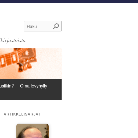
Haku
kirjastoista
siikin?
Oma levyhylly
ARTIKKELISARJAT