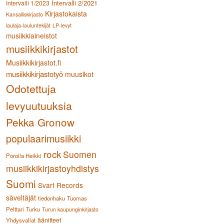
Intervalli 2/2021
Intervalli 1/2023
Kirjastokaista
Kansalliskirjasto
laulaja-lauluntekijät
LP-levyt
musiikkiaineistot
musiikkikirjastot
Musiikkikirjastot.fi
musiikkikirjastotyö
muusikot
Odotettuja
levyuutuuksia
Pekka Gronow
populaarimusiikki
rock
Suomen
Poroila Heikki
musiikkikirjastoyhdistys
Suomi
Svart Records
säveltäjät
tiedonhaku
Tuomas
Pelttari
Turku
Turun kaupunginkirjasto
äänitteet
Yhdysvallat