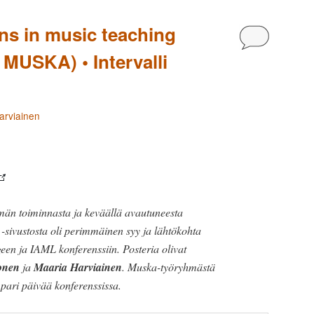
ans in music teaching
Kommentoi
a MUSKA) • Intervalli
arviainen
n toiminnasta ja keväällä avautuneesta
-sivustosta oli perimmäinen syy ja lähtökohta
n ja IAML konferenssiin. Posteria olivat
onen
ja
Maaria Harviainen
. Muska-työryhmästä
 pari päivää konferenssissa.