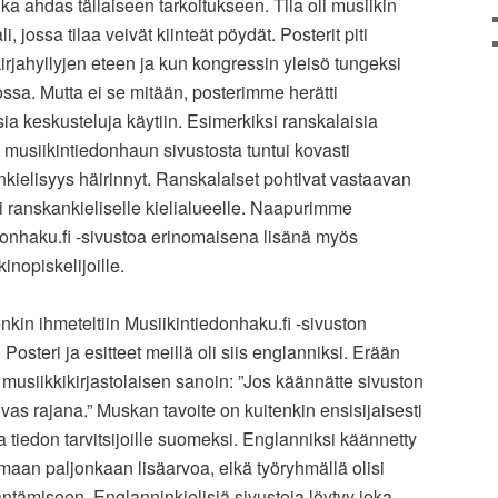
i aika ahdas tällaiseen tarkoitukseen. Tila oli musiikin
, jossa tilaa veivät kiinteät pöydät. Posterit piti
 kirjahyllyjen eteen ja kun kongressin yleisö tungeksi
ukossa. Mutta ei se mitään, posterimme herätti
sia keskusteluja käytiin. Esimerkiksi ranskalaisia
usiikintiedonhaun sivustosta tuntui kovasti
kielisyys häirinnyt. Ranskalaiset pohtivat vastaavan
i ranskankieliselle kielialueelle. Naapurimme
iedonhaku.fi -sivustoa erinomaisena lisänä myös
kinopiskelijoille.
in ihmeteltiin Musiikintiedonhaku.fi -sivuston
Posteri ja esitteet meillä oli siis englanniksi. Erään
 musiikkikirjastolaisen sanoin: ”Jos käännätte sivuston
aivas rajana.” Muskan tavoite on kuitenkin ensisijaisesti
a tiedon tarvitsijoille suomeksi. Englanniksi käännetty
oamaan paljonkaan lisäarvoa, eikä työryhmällä olisi
ntämiseen. Englanninkielisiä sivustoja löytyy joka