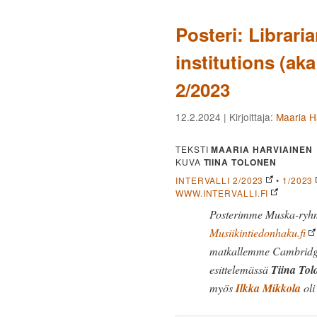
Posteri: Librari
institutions (ak
2/2023
12.2.2024
| Kirjoittaja:
Maaria H
TEKSTI
MAARIA HARVIAINEN
KUVA
TIINA TOLONEN
INTERVALLI 2/2023
•
1/2023
WWW.INTERVALLI.FI
Posterimme Muska-ryhmä
Musiikintiedonhaku.fi
matkallemme Cambridgee
esittelemässä
Tiina Tol
myös
Ilkka Mikkola
oli