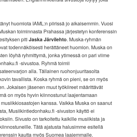
tänyt huomiota IAML:n piirissä jo aikaisemmin. Vuosi
ys Muskan toiminnasta Prahassa järjestetyn konferenssin
 esityksen piti
Jaska Järvilehto
. Muska-ryhmän
ovat todennäköisesti herättäneet huomion. Muska on
isten löyhä ryhmittymä, jonka ytimessä on pari viime
donhaku.fi -sivustoa. Ryhmä toimii
sateenvarjon alla. Tällainen ruohonjuuritasolta
 kovin tavallista. Koska ryhmä on pieni, se on myös
nen. Jokaisen jäsenen muut työkiireet määrittävät
hmä on myös hyvin kiinnostunut laajentamaan
ton musiikkiosastojen kanssa. Vaikka Muska on saanut
ta, Musiikintiedonhaku.fi -sivuston käyttö ei
ksiin. Sivusto on tarkoitettu kaikille musiikista ja
iinnostuneille. Tätä ajatusta halusimme esitellä
ferenssin kautta myös Suomea laajemmalle.