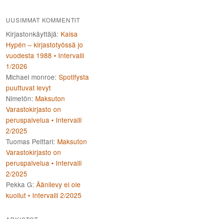
UUSIMMAT KOMMENTIT
Kirjastonkäyttäjä
:
Kaisa
Hypén – kirjastotyössä jo
vuodesta 1988 • Intervalli
1/2026
Michael monroe
:
Spotifysta
puuttuvat levyt
Nimetön
:
Maksuton
Varastokirjasto on
peruspalvelua • Intervalli
2/2025
Tuomas Pelttari
:
Maksuton
Varastokirjasto on
peruspalvelua • Intervalli
2/2025
Pekka G
:
Äänilevy ei ole
kuollut • Intervalli 2/2025