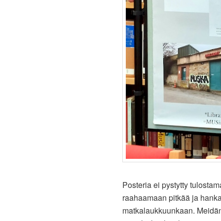
Posteria ei pystytty tulosta
raahaamaan pitkää ja hankala
matkalaukkuunkaan. Meidän p