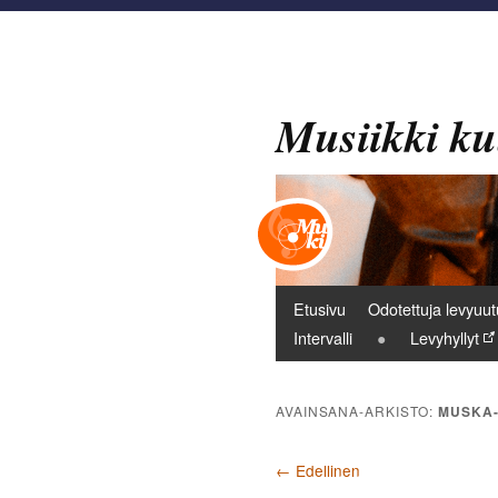
Musiikki ku
Päävalikko
Etusivu
Odotettuja levyuut
Intervalli
Levyhyllyt
AVAINSANA-ARKISTO:
MUSKA
Artikkelien selaus
←
Edellinen