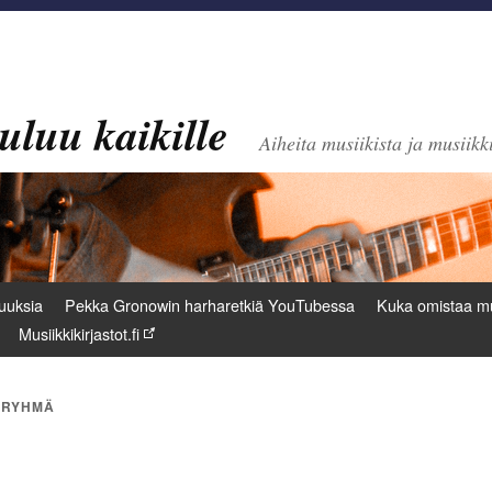
uluu kaikille
Aiheita musiikista ja musiikki
uuksia
Pekka Gronowin harharetkiä YouTubessa
Kuka omistaa mu
Musiikkikirjastot.fi
-RYHMÄ