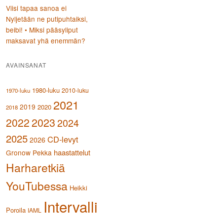
Viisi tapaa sanoa ei
Nyljetään ne putipuhtaiksi,
beibi! • Miksi pääsyliput
maksavat yhä enemmän?
AVAINSANAT
1980-luku
2010-luku
1970-luku
2021
2019
2020
2018
2023
2022
2024
2025
CD-levyt
2026
haastattelut
Gronow Pekka
Harharetkiä
YouTubessa
Heikki
Intervalli
Poroila
IAML