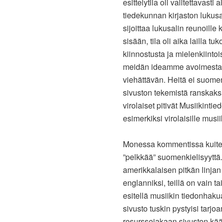
esittelytila oli valitettavast
tiedekunnan kirjaston lukusali
sijoittaa lukusalin reunoille
sisään, tila oli aika lailla t
kiinnostusta ja mielenkiintoi
meidän ideamme avoimesta m
viehättävän. Heitä ei suomen
sivuston tekemistä ranskaks
virolaiset pitivät Musiikint
esimerkiksi virolaisille musii
Monessa kommentissa kuitenk
”pelkkää” suomenkielisyyttä. 
amerikkalaisen pitkän linjan
englanniksi, teillä on vain t
esitellä musiikin tiedonhaku
sivusto tuskin pystyisi tarj
resurssejakaan sivuston kää