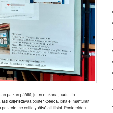
maan paikan päällä, joten mukana jouduttiin
sti kuljetettavaa posterikoteloa, joka ei mahtunut
osterimme esittelypäivä oli tiistai. Postereiden