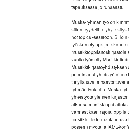
tapauksessa jo runsaasti.
Muska-ryhmän työ on kiinnit
sitten pyydettiin lyhyt esit
hot topics -sessioon. Silloin
työskentelytapa ja rakenne 
musiikkioppilaitoskirjastola
vuotta työstetty Musiikintie
Musiikkikirjastoyhdistyksen 
ponnistanut yhteistyö ei ole
tietyllä tavalla haavoittuvai
ryhmän työtahtia. Muska-ry
yhteistyötä yleisten kirjas
alkunsa musiikkioppilaitoksis
varmastikaan rajoitu oppilaito
musiikin tiedonhankinnasta k
posterin myötä ja IAML-kon