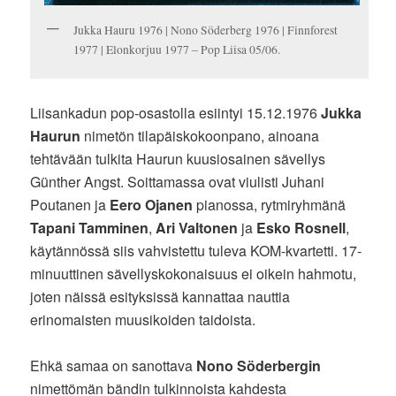
Jukka Hauru 1976 | Nono Söderberg 1976 | Finnforest
1977 | Elonkorjuu 1977 – Pop Liisa 05/06.
Liisankadun pop-osastolla esiintyi 15.12.1976
Jukka
Haurun
nimetön tilapäiskokoonpano, ainoana
tehtävään tulkita Haurun kuusiosainen sävellys
Günther Angst. Soittamassa ovat viulisti Juhani
Poutanen ja
Eero Ojanen
pianossa, rytmiryhmänä
Tapani Tamminen
,
Ari Valtonen
ja
Esko Rosnell
,
käytännössä siis vahvistettu tuleva KOM-kvartetti. 17-
minuuttinen sävellyskokonaisuus ei oikein hahmotu,
joten näissä esityksissä kannattaa nauttia
erinomaisten muusikoiden taidoista.
Ehkä samaa on sanottava
Nono Söderbergin
nimettömän bändin tulkinnoista kahdesta