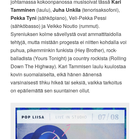
johtamassa kokoonpanossa musisoivat tässä
Kari
Tamminen
(laulu),
Juha Unkila
(tenorisaksofoni),
Pekka Tyni
(sähköpiano), Veli-Pekka Pessi
(sähköbasso) ja Veikko Noutio (rummut).
Syreniuksen kolme sävellystä ovat ammattitaidolla
tehtyjä, mutta mistään progesta ei niitten kohdalla voi
puhua, pikemminkin funkista (Hey Brother), rock-
balladista (Yours Tonight) ja country rockista (Rolling
Down The Highway). Kari Tammisen laulu kuulostaa
kovin suomalaiselta, eikä hänen äänensä
varsinaisesti tihku hikeä tai seksiä, vaikka tarkoitus
on epäilemättä sen suuntainen ollut.