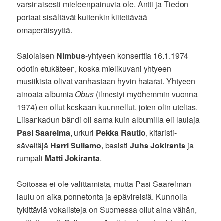
varsinaisesti mieleenpainuvia ole. Antti ja Tiedon
portaat sisältävät kuitenkin kiitettävää
omaperäisyyttä.
Salolaisen
Nimbus
-yhtyeen konserttia 16.1.1974
odotin etukäteen, koska mielikuvani yhtyeen
musiikista olivat vanhastaan hyvin hatarat. Yhtyeen
ainoata albumia
Obus
(ilmestyi myöhemmin vuonna
1974) en ollut koskaan kuunnellut, joten olin utelias.
Liisankadun bändi oli sama kuin albumilla eli laulaja
Pasi Saarelma
, urkuri
Pekka Rautio
, kitaristi-
säveltäjä
Harri Suilamo
, basisti
Juha Jokiranta
ja
rumpali
Matti Jokiranta
.
Soitossa ei ole valittamista, mutta Pasi Saarelman
laulu on aika ponnetonta ja epävireistä. Kunnolla
tykittäviä vokalisteja on Suomessa ollut aina vähän,