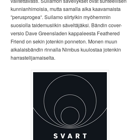
valitettavasti. Suilamon sävellykset ovat suhteellisen
kunnianhimoisia, mutta samalla aika kaavamaista
”perusprogea”. Suilamo siirtyikin myöhemmin
suosiolla taidemusiikin säveltäjäksi. Bändin cover-
versio Dave Greensladen kappaleesta Feathered
Friend on sekin jotenkin ponneton. Monen muun
aikalaisbändin rinnalla Nimbus kuulostaa jotenkin
harrastelijamaiselta.