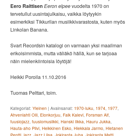
Eero Raittisen
Eeron elpee
vuodelta 1970 on
tervetullut uusintajulkaisu, vaikka löytyykin
esimerkiksi Tikkurilan musiikkivarastosta, kuten myös
Linkolan Banana.
Svart Recordsin katalogi on varmaan yksi maailman
erikoisimmista, mutta väliäkö hällä, kun se tarjoaa
näin mielenkiintoisia löytöjä!
Heikki Poroila 11.10.2016
Tuomas Pelttari, toim.
Kategoriat:
Yleinen
|
Avainsanat:
1970-luku
,
1974
,
1977
,
Ahvenlahti Olli
,
Elonkorjuu
,
Falk Kalevi
,
Forsman Alf
,
fuusiojazz
,
fuusiomusiikki
,
Hanski Ilkka
,
Hauru Jukka
,
Hauta-aho Pilvi
,
Heikkinen Esko
,
Hiekkala Jarmo
,
Hietanen
Pentti
,
jazz
,
Jazz Liisa
,
Jokiranta Juha
,
Jokiranta Matti
,