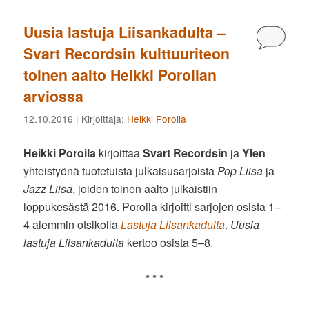
Uusia lastuja Liisankadulta –
Kommen
Svart Recordsin kulttuuriteon
toinen aalto Heikki Poroilan
arviossa
12.10.2016
| Kirjoittaja:
Heikki Poroila
Heikki Poroila
kirjoittaa
Svart Recordsin
ja
Ylen
yhteistyönä tuotetuista julkaisusarjoista
Pop Liisa
ja
Jazz Liisa
, joiden toinen aalto julkaistiin
loppukesästä 2016. Poroila kirjoitti sarjojen osista 1–
4 aiemmin otsikolla
Lastuja Liisankadulta
.
Uusia
lastuja Liisankadulta
kertoo osista 5–8.
* * *