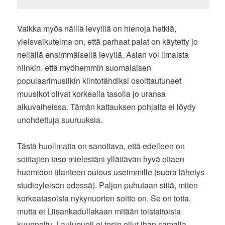
Vaikka myös näillä levyillä on hienoja hetkiä,
yleisvaikutelma on, että parhaat palat on käytetty jo
neljällä ensimmäisellä levyllä. Asian voi ilmaista
niinkin, että myöhemmin suomalaisen
populaarimusiikin kiintotähdiksi osoittautuneet
muusikot olivat korkealla tasolla jo uransa
alkuvaiheissa. Tämän kattauksen pohjalta ei löydy
unohdettuja suuruuksia.
Tästä huolimatta on sanottava, että edelleen on
soittajien taso mielestäni yllättävän hyvä ottaen
huomioon tilanteen outous useimmille (suora lähetys
studioyleisön edessä). Paljon puhutaan siitä, miten
korkeatasoista nykynuorten soitto on. Se on totta,
mutta ei Liisankadullakaan mitään toistaitoisia
kuunneltu. Laulupuoli ei tosin ollut ihan samalla