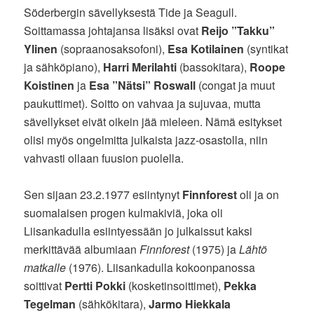
Söderbergin sävellyksestä Tide ja Seagull.
Soittamassa johtajansa lisäksi ovat
Reijo ”Takku”
Ylinen
(sopraanosaksofoni),
Esa Kotilainen
(syntikat
ja sähköpiano),
Harri Merilahti
(bassokitara),
Roope
Koistinen
ja
Esa ”Nätsi” Roswall
(congat ja muut
paukuttimet). Soitto on vahvaa ja sujuvaa, mutta
sävellykset eivät oikein jää mieleen. Nämä esitykset
olisi myös ongelmitta julkaista jazz-osastolla, niin
vahvasti ollaan fuusion puolella.
Sen sijaan 23.2.1977 esiintynyt
Finnforest
oli ja on
suomalaisen progen kulmakiviä, joka oli
Liisankadulla esiintyessään jo julkaissut kaksi
merkittävää albumiaan
Finnforest
(1975) ja
Lähtö
matkalle
(1976). Liisankadulla kokoonpanossa
soittivat
Pertti Pokki
(kosketinsoittimet),
Pekka
Tegelman
(sähkökitara),
Jarmo Hiekkala