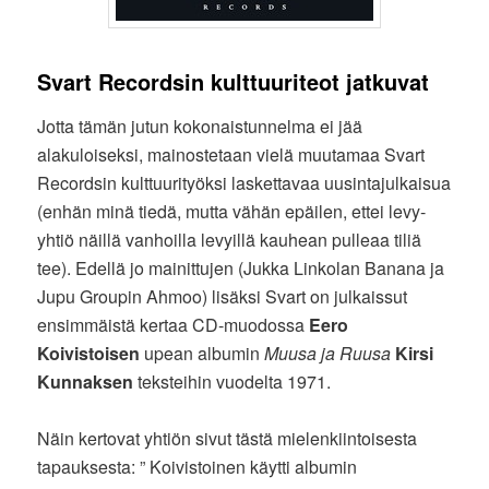
Svart Recordsin kulttuuriteot jatkuvat
Jotta tämän jutun kokonaistunnelma ei jää
alakuloiseksi, mainostetaan vielä muutamaa Svart
Recordsin kulttuurityöksi laskettavaa uusintajulkaisua
(enhän minä tiedä, mutta vähän epäilen, ettei levy-
yhtiö näillä vanhoilla levyillä kauhean pulleaa tiliä
tee). Edellä jo mainittujen (Jukka Linkolan Banana ja
Jupu Groupin Ahmoo) lisäksi Svart on julkaissut
ensimmäistä kertaa CD-muodossa
Eero
Koivistoisen
upean albumin
Muusa ja Ruusa
Kirsi
Kunnaksen
teksteihin vuodelta 1971.
Näin kertovat yhtiön sivut tästä mielenkiintoisesta
tapauksesta: ” Koivistoinen käytti albumin