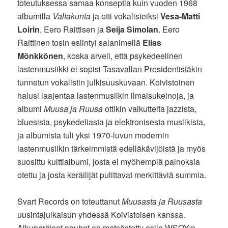
toteutuksessa samaa konseptia kuin vuoden 1968
albumilla
Valtakunta
ja otti vokalisteiksi
Vesa-Matti
Loirin
, Eero Raittisen ja
Seija Simolan
. Eero
Raittinen tosin esiintyi salanimellä
Elias
Mönkkönen
, koska arveli, että psykedeelinen
lastenmusiikki ei sopisi Tasavallan Presidentistäkin
tunnetun vokalistin julkisuuskuvaan. Koivistoinen
halusi laajentaa lastenmusiikin ilmaisukeinoja, ja
albumi
Muusa ja Ruusa
ottikin vaikutteita jazzista,
bluesista, psykedeliasta ja elektronisesta musiikista,
ja albumista tuli yksi 1970-luvun modernin
lastenmusiikin tärkeimmistä edelläkävijöistä ja myös
suosittu kulttialbumi, josta ei myöhempiä painoksia
otettu ja josta keräilijät pulittavat merkittäviä summia.
Svart Records on toteuttanut
Muusasta ja Ruusasta
uusintajulkaisun yhdessä Koivistoisen kanssa.
Alkuperäiset nauhat on metsästetty esiin WSOY:n