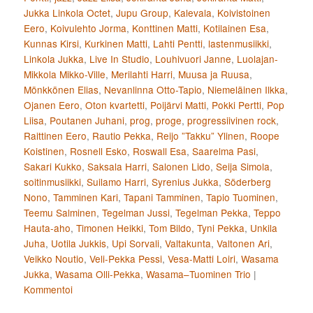
Jukka Linkola Octet
,
Jupu Group
,
Kalevala
,
Koivistoinen
Eero
,
Koivulehto Jorma
,
Konttinen Matti
,
Kotilainen Esa
,
Kunnas Kirsi
,
Kurkinen Matti
,
Lahti Pentti
,
lastenmusiikki
,
Linkola Jukka
,
Live In Studio
,
Louhivuori Janne
,
Luolajan-
Mikkola Mikko-Ville
,
Merilahti Harri
,
Muusa ja Ruusa
,
Mönkkönen Elias
,
Nevanlinna Otto-Tapio
,
Niemeläinen Ilkka
,
Ojanen Eero
,
Oton kvartetti
,
Poijärvi Matti
,
Pokki Pertti
,
Pop
Liisa
,
Poutanen Juhani
,
prog
,
proge
,
progressiivinen rock
,
Raittinen Eero
,
Rautio Pekka
,
Reijo ”Takku” Ylinen
,
Roope
Koistinen
,
Rosnell Esko
,
Roswall Esa
,
Saarelma Pasi
,
Sakari Kukko
,
Saksala Harri
,
Salonen Lido
,
Seija Simola
,
soitinmusiikki
,
Suilamo Harri
,
Syrenius Jukka
,
Söderberg
Nono
,
Tamminen Kari
,
Tapani Tamminen
,
Tapio Tuominen
,
Teemu Salminen
,
Tegelman Jussi
,
Tegelman Pekka
,
Teppo
Hauta-aho
,
Timonen Heikki
,
Tom Bildo
,
Tyni Pekka
,
Unkila
Juha
,
Uotila Jukkis
,
Upi Sorvali
,
Valtakunta
,
Valtonen Ari
,
Veikko Noutio
,
Veli-Pekka Pessi
,
Vesa-Matti Loiri
,
Wasama
Jukka
,
Wasama Olli-Pekka
,
Wasama–Tuominen Trio
|
Kommentoi