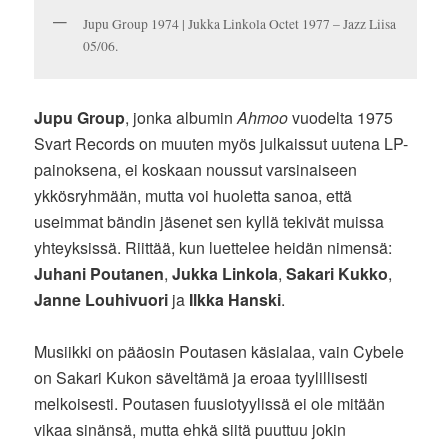
Jupu Group 1974 | Jukka Linkola Octet 1977 – Jazz Liisa
05/06.
Jupu Group
, jonka albumin
Ahmoo
vuodelta 1975
Svart Records on muuten myös julkaissut uutena LP-
painoksena, ei koskaan noussut varsinaiseen
ykkösryhmään, mutta voi huoletta sanoa, että
useimmat bändin jäsenet sen kyllä tekivät muissa
yhteyksissä. Riittää, kun luettelee heidän nimensä:
Juhani Poutanen
,
Jukka Linkola
,
Sakari Kukko
,
Janne Louhivuori
ja
Ilkka Hanski
.
Musiikki on pääosin Poutasen käsialaa, vain Cybele
on Sakari Kukon säveltämä ja eroaa tyylillisesti
melkoisesti. Poutasen fuusiotyylissä ei ole mitään
vikaa sinänsä, mutta ehkä siitä puuttuu jokin