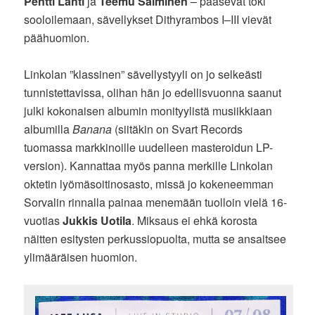
Pentti Lahti
ja
Teemu Salminen
– pääsevät toki
sooloilemaan, sävellykset Dithyrambos I–III vievät
päähuomion.
Linkolan ”klassinen” sävellystyyli on jo selkeästi
tunnistettavissa, olihan hän jo edellisvuonna saanut
julki kokonaisen albumin monityylistä musiikkiaan
albumilla
Banana
(siitäkin on Svart Records
tuomassa markkinoille uudelleen masteroidun LP-
version). Kannattaa myös panna merkille Linkolan
oktetin lyömäsoitinosasto, missä jo kokeneemman
Sorvalin rinnalla painaa menemään tuolloin vielä 16-
vuotias
Jukkis Uotila
. Miksaus ei ehkä korosta
näitten esitysten perkussiopuolta, mutta se ansaitsee
ylimääräisen huomion.