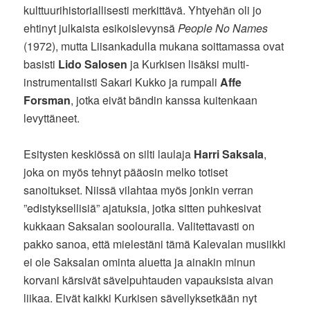
kulttuurihistoriallisesti merkittävä. Yhtyehän oli jo
ehtinyt julkaista esikoislevynsä
People No Names
(1972), mutta Liisankadulla mukana soittamassa ovat
basisti
Lido Salosen
ja Kurkisen lisäksi multi-
instrumentalisti Sakari Kukko ja rumpali
Affe
Forsman
, jotka eivät bändin kanssa kuitenkaan
levyttäneet.
Esitysten keskiössä on silti laulaja
Harri Saksala
,
joka on myös tehnyt pääosin melko totiset
sanoitukset. Niissä vilahtaa myös jonkin verran
”edistyksellisiä” ajatuksia, jotka sitten puhkesivat
kukkaan Saksalan soolouralla. Valitettavasti on
pakko sanoa, että mielestäni tämä Kalevalan musiikki
ei ole Saksalan ominta aluetta ja ainakin minun
korvani kärsivät sävelpuhtauden vapauksista aivan
liikaa. Eivät kaikki Kurkisen sävellyksetkään nyt