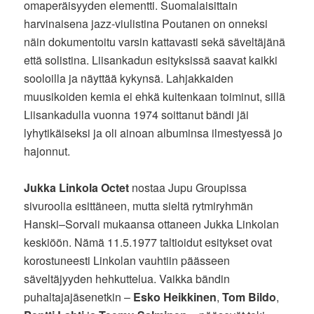
omaperäisyyden elementti. Suomalaisittain
harvinaisena jazz-viulistina Poutanen on onneksi
näin dokumentoitu varsin kattavasti sekä säveltäjänä
että solistina. Liisankadun esityksissä saavat kaikki
sooloilla ja näyttää kykynsä. Lahjakkaiden
muusikoiden kemia ei ehkä kuitenkaan toiminut, sillä
Liisankadulla vuonna 1974 soittanut bändi jäi
lyhytikäiseksi ja oli ainoan albuminsa ilmestyessä jo
hajonnut.
Jukka Linkola Octet
nostaa Jupu Groupissa
sivuroolia esittäneen, mutta sieltä rytmiryhmän
Hanski–Sorvali mukaansa ottaneen Jukka Linkolan
keskiöön. Nämä 11.5.1977 taltioidut esitykset ovat
korostuneesti Linkolan vauhtiin päässeen
säveltäjyyden hehkuttelua. Vaikka bändin
puhaltajajäsenetkin –
Esko Heikkinen
,
Tom Bildo
,