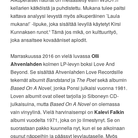
kellarien kätköistä ja puhdistettu. Mukana tulee paitsi
kattava analyysi levystä myös alkuperäinen ’Laula
mukana!’ -lipuke, joka sisältää levyllä käytetyt Kirsi
Kunnaksen runot.” Tämä jos mikä, on kulttuurityö,
joka ansaitsee kovaääniset aplodit.
Marraskuussa 2016 on vielä luvassa
Olli
Ahvenlahden
kolmen LP-levyn boksi Love And
Beyond. Se sisältää Ahvenlahden Love Recordsille
tekemät albumit
Bandstand
ja
The Poet
sekä albumin
Based On A Novel
, jonka Ponsi julkaisi vuonna 1981.
Loven albumit ovat olleet tarjolla jo Siboneyn CD-
julkaisuina, mutta
Based On A Novel
on olemassa
vain vinyylinä. Vielä harvinaisempi on
Kalevi Falkin
albumi vuodelta 1971, joka on jo ilmestynyt. Se on
suorastaan pakko kuunnella nyt, kun ei se aikoinaan
osunut näppeihin ja päässyt levylautaselle. Myös