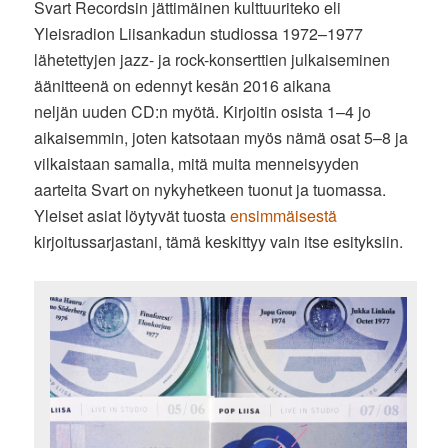
Svart Recordsin jättimäinen kulttuuriteko eli
Yleisradion Liisankadun studiossa 1972–1977
lähetettyjen jazz- ja rock-konserttien julkaiseminen
äänitteenä on edennyt kesän 2016 aikana
neljän uuden CD:n myötä. Kirjoitin osista 1–4 jo
aikaisemmin, joten katsotaan myös nämä osat 5–8 ja
vilkaistaan samalla, mitä muita menneisyyden
aarteita Svart on nykyhetkeen tuonut ja tuomassa.
Yleiset asiat löytyvät tuosta
ensimmäisestä
kirjoitussarjastani, tämä keskittyy vain itse esityksiin.