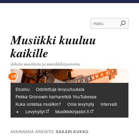
Haku
Musiikki kuuluu
kaikille
Aiheita musiikista ja musiikkikirjastoista
Päävalikko
Etusivu
Odotettuja levyuutuuksia
Pekka Gronowin harharetkiä YouTubessa
Kuka omistaa musiikin?
Oma levyhylly
Intervalli
Levyhyllyt
Musiikkikirjastot.fi
AVAINSANA-ARKISTO:
SAKARI KUKKO