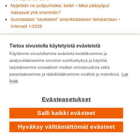
Nyljetään ne putipuhtaiksi, beibi! • Miksi pääsyliput
maksavat yhä enemmän?
Suomalaiset “savikiekot” amerikkalaiseen tietokantaan •
Intervalli 1/2026
AVAINSANAT
Tietoa sivustolla käytetyistä evästeistä
Käytämme sivustollamme evästeitä kerätäksemme ja
2021
2022
2019
analysoidaksemme sivuston suorituskykyä ja käyttöä,
1980-luku
2020
2010-luku
1970-luku
2018
tarjotaksemme sosiaalisen median ominaisuuksia sekä
2023
2024
2025
CD-levyt
2026
Gronow Pekka
parantaaksemme ja räätälöidäksemme sisältöä ja mainoksia.
Lue
Harharetkiä YouTubessa
lisää
haastattelut
Heikki
Intervalli
Poroila
Intervalli 2/2021
IAML
Intervalli 1/2023
Evästeasetukset
Kirjastokaista
Kansalliskirjasto
laulaja-lauluntekijät
LP-levyt
Salli kaikki evästeet
musiikkikirjastot
musiikkiaineistot
Musiikkikirjastot.fi
Odotettuja
musiikkikirjastotyö
muusikot
Hyväksy välttämättömät evästeet
levyuutuuksia
Pekka Gronow