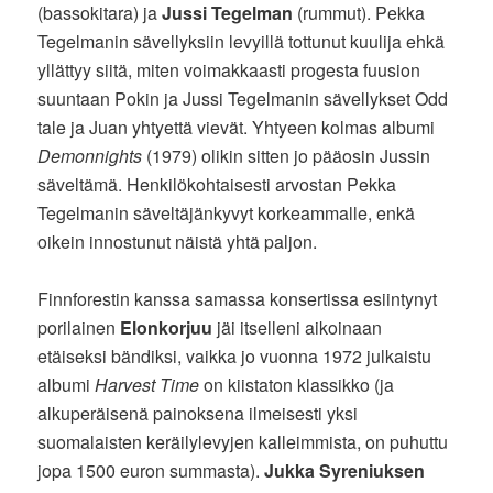
(bassokitara) ja
Jussi Tegelman
(rummut). Pekka
Tegelmanin sävellyksiin levyillä tottunut kuulija ehkä
yllättyy siitä, miten voimakkaasti progesta fuusion
suuntaan Pokin ja Jussi Tegelmanin sävellykset Odd
tale ja Juan yhtyettä vievät. Yhtyeen kolmas albumi
Demonnights
(1979) olikin sitten jo pääosin Jussin
säveltämä. Henkilökohtaisesti arvostan Pekka
Tegelmanin säveltäjänkyvyt korkeammalle, enkä
oikein innostunut näistä yhtä paljon.
Finnforestin kanssa samassa konsertissa esiintynyt
porilainen
Elonkorjuu
jäi itselleni aikoinaan
etäiseksi bändiksi, vaikka jo vuonna 1972 julkaistu
albumi
Harvest Time
on kiistaton klassikko (ja
alkuperäisenä painoksena ilmeisesti yksi
suomalaisten keräilylevyjen kalleimmista, on puhuttu
jopa 1500 euron summasta).
Jukka Syreniuksen