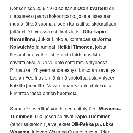
Konsertissa 20.6.1973 soittanut
Oton kvartetti
oli
tilapäiseksi jäänyt kokoonpano, joka ei itsestään
muuta jälkeä suomalaiseen kansallisdiskografiaan
jättänyt. Yhtyeessä soittivat viulisti
Otto-Tapio
Nevanlinna
, Jukka Linkola, kontrabasisti
Jorma
Koivulehto
ja rumpali
Heikki Timonen
, joista
Nevanlinna vaihtoi sittemmin taidemusiikin
säveltäjäksi ja Koivulehto soitti mm. yhtyeessä
Piirpauke. Yhtyeen ainoa esitys, Linkolan sävellys
Lydian Feelings on lähinnä sooloilualusta yhtyeen
kaikille jäsenille. Nevanlinnan kaunis viulusoolo
kiinnittää tässä eniten huomiota.
Saman konserttipäivän toinen esiintyjä oli
Wasama–
Tuominen Trio
, jossa soittivat
Tapio Tuominen
(tenorisaksofoni) ja veljekset
Olli-Pekka
ja
Jukka
Wasama
, tulevan Wasama Quartetin ydin. Trion