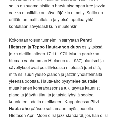
soitto on suomalaisittain harvinaisempaa free jazzia,
vaikka musiikille on säveltäjätkin nimetty. Soitto on
erittäin ammattitaitoista ja yleisö taputtaa yhtä
kohteliaan sävyisästi kuin muutenkin.
Kokonaan toisiin tunnelmiin siirrytään
Pentti
Hietasen ja Teppo Hauta-ahon duon
esityksissä,
jotka otettiin talteen 17.11.1976. Muuta porukkaa
hieman vanhemman Hietasen (s. 1937) pianismi ja
sävellykset ovat positiivisessa mielessä juuri sitä,
mitä ns. suuri yleisö pianon ja jazzin yhdistelmältä
yleensä odottaa. Hauta-aho pysyttelee taustalle,
mutta hänen kontrabassonsa tuki täyttää kauniisti
pianolta jäävän tilan ja jokaista lyhyttä sooloa
kuuntelee todella mielikseen. Kappaleessa
Pilvi
Hauta-aho
pääsee soittamaan myös jousella.
Hietasen April Moon olisi jazz-standardi, jos hän olisi