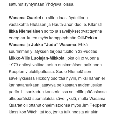
sattunut syntymään Yhdysvalloissa.
Wasama Quartet
on sitten taas täydellinen
vastakohta Hietasen ja Hauta-ahon duolle. Kitaristi
Ilkka Niemeläisen
soitto ja sävellykset ovat täynnä
energiaa, kuten myös komppiryhmän
Olli-Pekka
Wasama
ja
Jukka ”Judo” Wasama
. Ehkä
suurimman yllätyksen tarjoaa tuolloin 23-vuotias
Mikko-Ville Luolajan-Mikkola
, joka oli jo vuonna
1973 ehtinyt voittaa jaetun ensimmäisen palkinnon
Kuopion viulukilpailussa. Soolo Niemeläisen
sävellyksessä Hickory osoittaa hyvin, miksi hänen ei
kannattanutkaan jättäytyä pelkästään taidemusiikin
pariin. Liisankadun konserteissa soitettiin pääasiassa
alkuperäisiä suomalaisia sävellyksiä, mutta Wasama
Quartet oli ottanut ohjelmistoonsa myös Jim Pepperin
klassikon Witchi tai too, jonka tulkinnasta ainakin