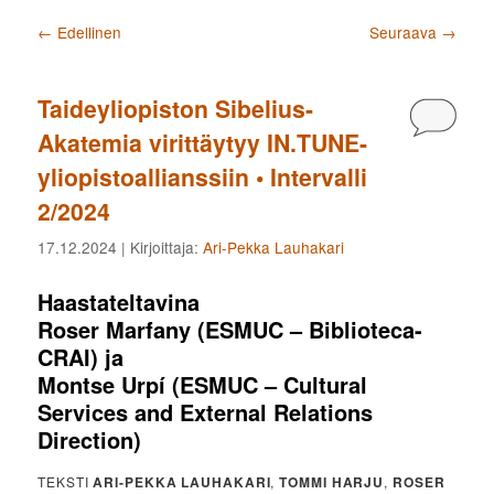
Artikkelien selaus
←
Edellinen
Seuraava
→
Taideyliopiston Sibelius-
Kommen
Akatemia virittäytyy IN.TUNE-
yliopistoallianssiin • Intervalli
2/2024
17.12.2024
| Kirjoittaja:
Ari-Pekka Lauhakari
Haastateltavina
Roser Marfany
(ESMUC – Biblioteca-
CRAI) ja
Montse Urpí
(ESMUC – Cultural
Services and External Relations
Direction)
TEKSTI
ARI-PEKKA LAUHAKARI
,
TOMMI HARJU
,
ROSER