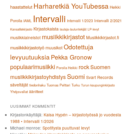
Harharetkiä YouTubessa
haastattelut
Heikki
Intervalli
Poroila
Intervalli 2/2021
IAML
Intervalli 1/2023
Kirjastokaista
Kansalliskirjasto
laulaja-lauluntekijät
LP-levyt
musiikkikirjastot
musiikkiaineistot
Musiikkikirjastot.fi
Odotettuja
musiikkikirjastotyö
muusikot
levyuutuuksia
Pekka Gronow
populaarimusiikki
rock
Suomen
Poroila Heikki
Suomi
musiikkikirjastoyhdistys
Svart Records
säveltäjät
tiedonhaku
Tuomas Pelttari
Turku
Turun kaupunginkirjasto
äänitteet
Yhdysvallat
UUSIMMAT KOMMENTIT
Kirjastonkäyttäjä
:
Kaisa Hypén – kirjastotyössä jo vuodesta
1988 • Intervalli 1/2026
Michael monroe
:
Spotifysta puuttuvat levyt