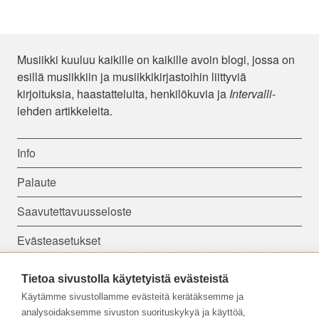
Musiikki kuuluu kaikille on kaikille avoin blogi, jossa on
esillä musiikkiin ja musiikkikirjastoihin liittyviä
kirjoituksia, haastatteluita, henkilökuvia ja
Intervalli
-
lehden artikkeleita.
Info
Palaute
Saavutettavuusseloste
Evästeasetukset
Tietoa sivustolla käytetyistä evästeistä
Seuraa meitä:
Käytämme sivustollamme evästeitä kerätäksemme ja
analysoidaksemme sivuston suorituskykyä ja käyttöä,