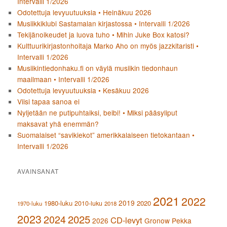
Intervalli 1/2026
Odotettuja levyuutuuksia • Heinäkuu 2026
Musiikkiklubi Sastamalan kirjastossa • Intervalli 1/2026
Tekijänoikeudet ja luova tuho • Mihin Juke Box katosi?
Kulttuurikirjastonhoitaja Marko Aho on myös jazzkitaristi •
Intervalli 1/2026
Musiikintiedonhaku.fi on väylä musiikin tiedonhaun
maailmaan • Intervalli 1/2026
Odotettuja levyuutuuksia • Kesäkuu 2026
Viisi tapaa sanoa ei
Nyljetään ne putipuhtaiksi, beibi! • Miksi pääsyliput
maksavat yhä enemmän?
Suomalaiset “savikiekot” amerikkalaiseen tietokantaan •
Intervalli 1/2026
AVAINSANAT
2021
2022
2019
1980-luku
2020
2010-luku
1970-luku
2018
2023
2024
2025
CD-levyt
2026
Gronow Pekka