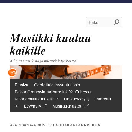
Haku
Musiikki kuuluu
kaikille
Aiheita musiikista ja musiikkikirjastoista
Päävalikko
Etusivu
Odotettuja levyuutuuksia
Pekka Gronowin harharetkiä YouTubessa
Kuka omistaa musiikin?
Oma levyhylly
Intervalli
Levyhyllyt
Musiikkikirjastot.fi
AVAINSANA-ARKISTO:
LAUHAKARI ARI-PEKKA