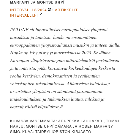
MARFANY
JA
MONTSE URPÍ
INTERVALLI 2/2024
•
ARTIKKELIT
INTERVALLI.FI
IN.TUNE eli Innovatiiviset eurooppalaiset yliopistot
musiikissa ja taiteissa -hanke on ensimmäinen
eurooppalainen yliopistoallianssi musiikin ja taiteen alalla.
Hanke on käynnistynyt marraskuussa 2023. Se lähtee
Euroopan yliopistostrategian määrittelemistä periaatteista
ja tavoitteista, jotka korostavat korkeakoulujen keskeistä
roolia kestävien, demokraattisten ja resilienttien
yhteiskuntien rakentamisessa. Allianssissa kahdeksan
arvostettua yliopistoa on sitoutunut parantamaan
taidekoulutuksen ja tutkimuksen laatua, tuloksia ja
kansainvälistä kilpailukykyä.
KUVASSA VASEMMALTA: ARI-PEKKA LAUHAKARI, TOMMI
HARJU, MONTSE URPÍ CÁMARA JA ROSER MARFANY
SIMÓ. KUVA: TAIDEYLIOPISTON KIRJASTO