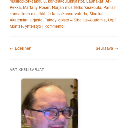
musiikkikorkeakoulu
,
korkeakoulukirjastot
,
Lauhakari Ari-
Pekka
,
Marfany Roser
,
Norjan musiikkikorkeakoulu
,
Pariisin
kansallinen musiikki- ja tanssikonservatorio
,
Sibelius-
Akatemian kirjasto
,
Taideyliopisto – Sibelius-Akatemia
,
Urpí
Montse
,
yhteistyö
|
Kommentoi
Artikkelien selaus
←
Edellinen
Seuraava
→
ARTIKKELISARJAT