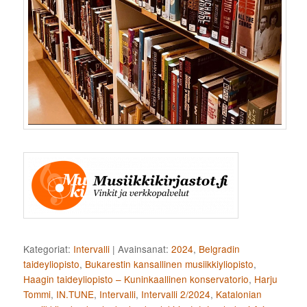
Kategoriat:
Intervalli
|
Avainsanat:
2024
,
Belgradin
taideyliopisto
,
Bukarestin kansallinen musiikkiyliopisto
,
Haagin taideyliopisto – Kuninkaallinen konservatorio
,
Harju
Tommi
,
IN.TUNE
,
Intervalli
,
Intervalli 2/2024
,
Katalonian