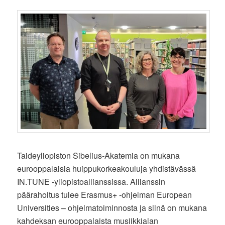
Taideyliopiston Sibelius-Akatemia on mukana
eurooppalaisia huippukorkeakouluja yhdistävässä
IN.TUNE -yliopistoallianssissa. Allianssin
päärahoitus tulee Erasmus+ -ohjelman European
Universities – ohjelmatoiminnosta ja siinä on mukana
kahdeksan eurooppalaista musiikkialan