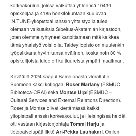
korkeakoulua, joissa vaikuttaa yhteensä 10430
opiskelijaa ja 4185 henkilökuntaan kuuluvaa.
IN.TUNE-yliopistoallianssin yhteistyöllä tulee
olemaan vaikutuksia Sibelius-Akatemian kirjastoon,
joten olemme ryhtyneet kartoittamaan mitä kaikkea
tämä yhteistyö voisi olla. Taideyliopisto on muutenkin
työpaikkana hyvin kansainvälinen, koska noin 30 %
opiskelijoista tulee eri kulttuureista ympäri maailman.
Keväällä 2024 saapui Barcelonasta vierailulle
Suomeen kaksi kollegaa,
Roser Marfany
(ESMUC –
Biblioteca-CRAI) sekä
Montse Urpí
(ESMUC –
Cultural Services and External Relations Direction).
Roser ja Montse olivat kiertämässä kaikki
yliopistoallianssin korkeakoulut, ja Helsingissä heidät
otti vastaan kirjastonjohtaja
Tommi Harju
ja
tietopalvelupäällikkö
Ari-Pekka Lauhakari
. Omien