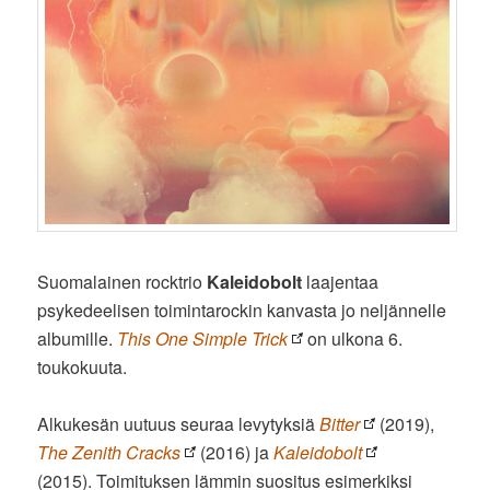
Suomalainen rocktrio
Kaleidobolt
laajentaa
psykedeelisen toimintarockin kanvasta jo neljännelle
albumille.
This One Simple Trick
on ulkona 6.
toukokuuta.
Alkukesän uutuus seuraa levytyksiä
Bitter
(2019),
The Zenith Cracks
(2016) ja
Kaleidobolt
(2015). Toimituksen lämmin suositus esimerkiksi