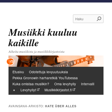
Haku
Musiikki kuuluu
kaikille
Aiheita musiikista ja musiikkikirjastoista
Päävalikko
Etusivu
Odotettuja levyuutuuksia
Pekka Gronowin harharetkiä YouTubessa
Kuka omistaa musiikin?
Oma levyhylly
Intervalli
Levyhyllyt
Musiikkikirjastot.fi
AVAINSANA-ARKISTO:
HATE ÜBER ALLES