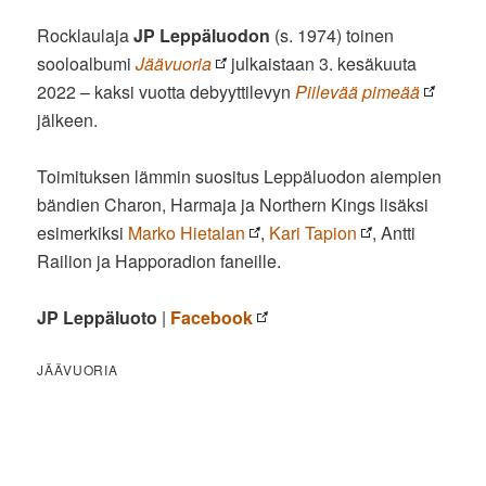
Rocklaulaja
JP Leppäluodon
(s. 1974) toinen
sooloalbumi
Jäävuoria
julkaistaan 3. kesäkuuta
2022 – kaksi vuotta debyyttilevyn
Piilevää pimeää
jälkeen.
Toimituksen lämmin suositus Leppäluodon aiempien
bändien Charon, Harmaja ja Northern Kings lisäksi
esimerkiksi
Marko Hietalan
,
Kari Tapion
, Antti
Railion ja Happoradion faneille.
JP Leppäluoto
|
Facebook
JÄÄVUORIA