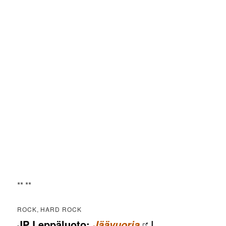
** **
ROCK, HARD ROCK
JP Leppäluoto:
|
Jäävuoria