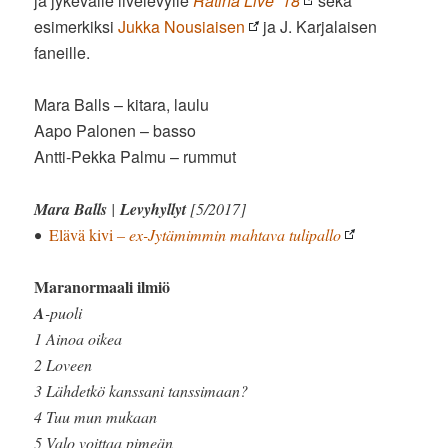
ja jykevälle livelevylle
Ratina Live ’18
sekä
esimerkiksi
Jukka Nousiaisen
ja J. Karjalaisen
faneille.
Mara Balls – kitara, laulu
Aapo Palonen – basso
Antti-Pekka Palmu – rummut
Mara Balls
|
Levyhyllyt
[5/2017]
•
Elävä kivi
– ex-Jytämimmin mahtava tulipallo
Maranormaali ilmiö
A
-puoli
1 Ainoa oikea
2 Loveen
3 Lähdetkö kanssani tanssimaan?
4 Tuu mun mukaan
5 Valo voittaa pimeän