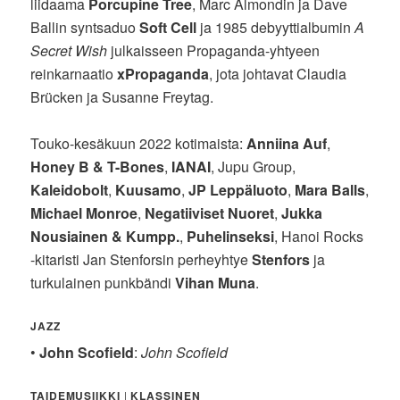
liidaama
Porcupine Tree
, Marc Almondin ja Dave
Ballin syntsaduo
Soft Cell
ja 1985 debyyttialbumin
A
Secret Wish
julkaisseen Propaganda-yhtyeen
reinkarnaatio
xPropaganda
, jota johtavat Claudia
Brücken ja Susanne Freytag.
Touko-kesäkuun 2022 kotimaista:
Anniina Auf
,
Honey B & T-Bones
,
IANAI
, Jupu Group,
Kaleidobolt
,
Kuusamo
,
JP Leppäluoto
,
Mara Balls
,
Michael Monroe
,
Negatiiviset Nuoret
,
Jukka
Nousiainen & Kumpp.
,
Puhelinseksi
, Hanoi Rocks
-kitaristi Jan Stenforsin perheyhtye
Stenfors
ja
turkulainen punkbändi
Vihan Muna
.
JAZZ
•
John Scofield
:
John Scofield
TAIDEMUSIIKKI
|
KLASSINEN