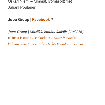
Oskari Niemi – rummut, lyömäsoittimet
Juhani Poutanen
Jupu Group
|
Facebook
Jupu Group
|
Musiikki kuuluu kaikille
[10/2016]
•
Uusia lastuja Liisankadulta
– Svart Recordsin
kulttuuriteon toinen aalto Heikki Poroilan arviossa