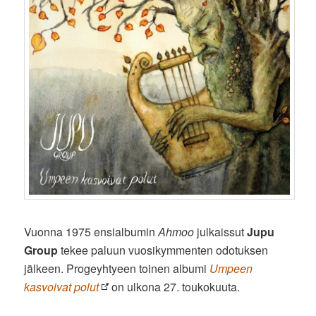
Vuonna 1975 ensialbumin
Ahmoo
julkaissut
Jupu
Group
tekee paluun vuosikymmenten odotuksen
jälkeen. Progeyhtyeen toinen albumi
Umpeen
kasvoivat polut
on ulkona 27. toukokuuta.