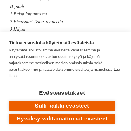
B
-puoli
1 Pitkin linnunrataa
2 Pienisuuri Tellus-planeetta
3 Hiljaa
4 Yksi laulu
Tietoa sivustolla käytetyistä evästeistä
LÄHDETKÖ KANSSANI TANSSIMAAN? OHJAAJA: KALEVI
Käytämme sivustollamme evästeitä kerätäksemme ja
SUOPURSU
analysoidaksemme sivuston suorituskykyä ja käyttöä,
tarjotaksemme sosiaalisen median ominaisuuksia sekä
parantaaksemme ja räätälöidäksemme sisältöä ja mainoksia.
Lue
lisää
Evästeasetukset
Salli kaikki evästeet
Hyväksy välttämättömät evästeet