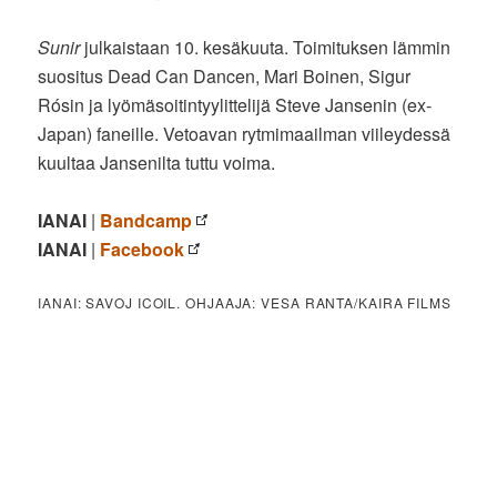
Sunir
julkaistaan 10. kesäkuuta. Toimituksen lämmin
suositus Dead Can Dancen, Mari Boinen, Sigur
Rósin ja lyömäsoitintyylittelijä Steve Jansenin (ex-
Japan) faneille. Vetoavan rytmimaailman viileydessä
kuultaa Jansenilta tuttu voima.
IANAI
|
Bandcamp
IANAI
|
Facebook
IANAI: SAVOJ ICOIL. OHJAAJA: VESA RANTA/KAIRA FILMS