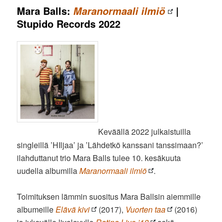
Mara Balls:
|
Maranormaali ilmiö
Stupido Records 2022
Keväällä 2022 julkaistuilla
singleillä ’HIljaa’ ja ’Lähdetkö kanssani tanssimaan?’
ilahduttanut trio Mara Balls tulee 10. kesäkuuta
uudella albumilla
Maranormaali ilmiö
.
Toimituksen lämmin suositus Mara Ballsin aiemmille
albumeille
Elävä kivi
(2017),
Vuorten taa
(2016)