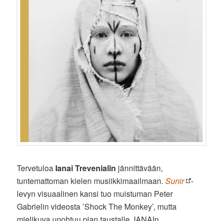
Tervetuloa
Ianai Trevenialin
jännittävään,
tuntemattoman kielen musiikkimaailmaan.
Sunir
-
levyn visuaalinen kansi tuo muistuman Peter
Gabrielin videosta ’Shock The Monkey’, mutta
mielikuva unohtuu pian taustalle. IANAIn