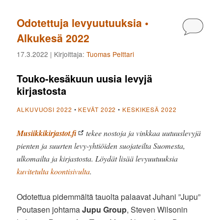
Odotettuja levyuutuuksia •
Kommen
Alkukesä 2022
17.3.2022
| Kirjoittaja:
Tuomas Pelttari
Touko-kesäkuun uusia levyjä
kirjastosta
ALKUVUOSI 2022
•
KEVÄT 2022
•
KESKIKESÄ 2022
Musiikkikirjastot.fi
tekee nostoja ja vinkkaa uutuuslevyjä
pienten ja suurten levy-yhtiöiden suojateilta Suomesta,
ulkomailta ja kirjastosta. Löydät lisää levyuutuuksia
kuvitetulta koontisivulta
.
Odotettua pidemmältä tauolta palaavat Juhani ”Jupu”
Poutasen johtama
Jupu Group
, Steven Wilsonin