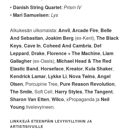
•
Danish String Quartet
:
Prism IV
•
Mari Samuelsen
:
Lys
Alkukesän ulkomaista:
Anvil
,
Arcade Fire
,
Belle
And Sebastian
,
Joakim Berg
(ex-Kent),
The Black
Keys
,
Cave In
,
Coheed And Cambria
,
Def
Leppard
,
Drake
,
Florence + The Machine
,
Liam
Gallagher
(ex-Oasis),
Michael Head & The Red
Elastic Band
,
Horseface
,
Kreator
,
Kula Shaker
,
Kendrick Lamar
,
Lykke Li
,
Nova Twins
,
Angel
Olsen
, Porcupine Tree,
Pure Reason Revolution
,
The Smile
, Soft Cell,
Harry Styles
,
The Tangent
,
Sharon Van Etten
,
Wilco
, xPropaganda ja
Neil
Young
livelevyineen.
LINKKEJÄ ETEENPÄIN LEVYHYLLYIHIN JA
ARTISTISIVUILLE