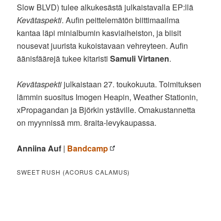
Slow BLVD) tulee alkukesästä julkaistavalla EP:llä
Kevätaspekti
. Aufin peittelemätön biittimaailma
kantaa läpi minialbumin kasviaiheiston, ja biisit
nousevat juurista kukoistavaan vehreyteen. Aufin
äänisfäärejä tukee kitaristi
Samuli Virtanen
.
Kevätaspekti
julkaistaan 27. toukokuuta. Toimituksen
lämmin suositus Imogen Heapin, Weather Stationin,
xPropagandan ja Björkin ystäville. Omakustannetta
on myynnissä mm. 8raita-levykaupassa.
Anniina Auf
|
Bandcamp
SWEET RUSH (ACORUS CALAMUS)