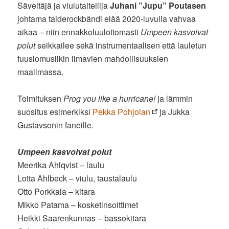
Säveltäjä ja viulutaiteilija
Juhani ”Jupu” Poutasen
johtama taiderockbändi elää 2020-luvulla vahvaa
aikaa – niin ennakkoluulottomasti
Umpeen kasvoivat
polut
seikkailee sekä instrumentaalisen että lauletun
fuusiomusiikin ilmavien mahdollisuuksien
maailmassa.
Toimituksen
Prog you like a hurricane!
ja lämmin
suositus esimerkiksi
Pekka Pohjolan
ja Jukka
Gustavsonin faneille.
Umpeen kasvoivat polut
Meerika Ahlqvist – laulu
Lotta Ahlbeck – viulu, taustalaulu
Otto Porkkala – kitara
Mikko Patama – kosketinsoittimet
Heikki Saarenkunnas – bassokitara