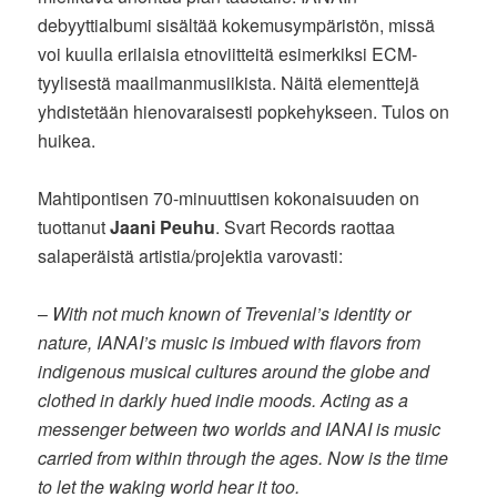
debyyttialbumi sisältää kokemusympäristön, missä
voi kuulla erilaisia etnoviitteitä esimerkiksi ECM-
tyylisestä maailmanmusiikista. Näitä elementtejä
yhdistetään hienovaraisesti popkehykseen. Tulos on
huikea.
Mahtipontisen 70-minuuttisen kokonaisuuden on
tuottanut
Jaani Peuhu
. Svart Records raottaa
salaperäistä artistia/projektia varovasti:
–
With not much known of Trevenial’s identity or
nature, IANAI’s music is imbued with flavors from
indigenous musical cultures around the globe and
clothed in darkly hued indie moods. Acting as a
messenger between two worlds and IANAI is music
carried from within through the ages. Now is the time
to let the waking world hear it too.