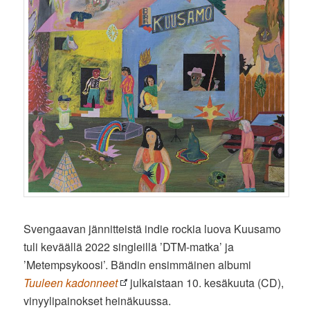
Svengaavan jännitteistä indie rockia luova Kuusamo
tuli keväällä 2022 singleillä ’DTM-matka’ ja
’Metempsykoosi’. Bändin ensimmäinen albumi
Tuuleen kadonneet
julkaistaan 10. kesäkuuta (CD),
vinyylipainokset heinäkuussa.