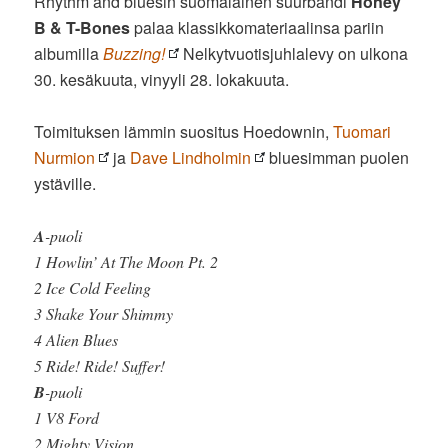
Rhythm and bluesin suomalainen suurbändi
Honey
B & T-Bones
palaa klassikkomateriaalinsa pariin
albumilla
Buzzing!
Nelkytvuotisjuhlalevy on ulkona
30. kesäkuuta, vinyyli 28. lokakuuta.
Toimituksen lämmin suositus Hoedownin,
Tuomari
Nurmion
ja
Dave Lindholmin
bluesimman puolen
ystäville.
A
-puoli
1 Howlin’ At The Moon Pt. 2
2 Ice Cold Feeling
3 Shake Your Shimmy
4 Alien Blues
5 Ride! Ride! Suffer!
B
-puoli
1 V8 Ford
2 Mighty Vision