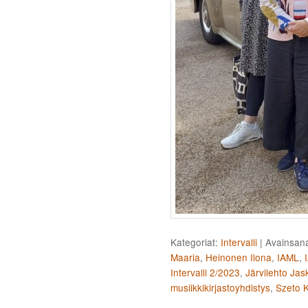
Kategoriat:
Intervalli
|
Avainsana
Maaria
,
Heinonen Ilona
,
IAML
,
Intervalli 2/2023
,
Järvilehto Jas
musiikkikirjastoyhdistys
,
Szeto 