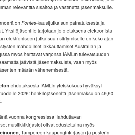
emmän relevanttia sisältöä ja vastinetta jäsenmaksulle.
menoerä on
Fontes
-kausijulkaisun painatuksesta ja
t. Yksilöjäsenille tarjotaan jo oletuksena elektronista
an elektroniseen julkaisuun siirtymiselle on koko ajan
tysten mahdolliset lakkauttamiset Australian ja
ljissä myös heittävät varjonsa IAMLin tulevaisuuden
n saamatta jäävistä jäsenmaksuista, vaan myös
n jäsenten määrän vähenemisestä.
eton
ehdotuksesta IAMLin yleiskokous hyväksyi
uodelle 2025: henkilöjäseneltä jäsenmaksu on 49,50
€.
 tänä vuonna kongressissa ilahduttavan
set musiikkikirjastot olivat edustettuina myös
Heinonen
, Tampereen kaupunginkirjasto) ja posterin