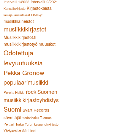
Intervalli 2/2021
Intervalli 1/2023
Kirjastokaista
Kansalliskirjasto
laulaja-lauluntekijät
LP-levyt
musiikkiaineistot
musiikkikirjastot
Musiikkikirjastot.fi
musiikkikirjastotyö
muusikot
Odotettuja
levyuutuuksia
Pekka Gronow
populaarimusiikki
rock
Suomen
Poroila Heikki
musiikkikirjastoyhdistys
Suomi
Svart Records
säveltäjät
tiedonhaku
Tuomas
Pelttari
Turku
Turun kaupunginkirjasto
äänitteet
Yhdysvallat