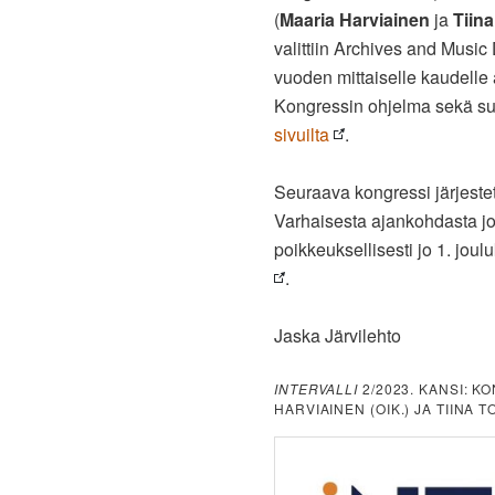
(
Maaria Harviainen
ja
Tiin
valittiin Archives and Musi
vuoden mittaiselle kaudell
Kongressin ohjelma sekä suu
sivuilta
.
Seuraava kongressi järjeste
Varhaisesta ajankohdasta jo
poikkeuksellisesti jo 1. joul
.
Jaska Järvilehto
INTERVALLI
2/2023. KANSI: 
HARVIAINEN (OIK.) JA TIINA