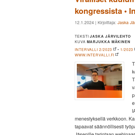
kongressista • In
12.1.2024
| Kirjoittaja:
Jaska Jär
TEKSTI
JASKA JÄRVILEHTO
KUVA
MARJUKKA MÄKINEN
INTERVALLI 2/2023
•
1/2023
WWW.INTERVALLI.FI
T
k
T
v
p
e
I
menestyksellä verkkoon. Kans
tapaavat säännöllisesti työp
Jäsenille tarjotaan webinaare