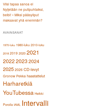
Viisi tapaa sanoa ei
Nyljetään ne putipuhtaiksi,
beibi! • Miksi pääsyliput
maksavat yhä enemmän?
AVAINSANAT
1980-luku
2010-luku
1970-luku
2021
2019
2020
2018
2023
2022
2024
2025
CD-levyt
2026
haastattelut
Gronow Pekka
Harharetkiä
YouTubessa
Heikki
Intervalli
Poroila
IAML