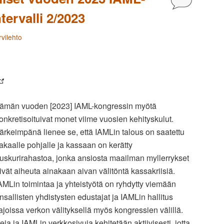
tervalli 2/2023
vilehto
ämän vuoden [2023] IAML-kongressin myötä
onkretisoituivat monet viime vuosien kehityskulut.
ärkeimpänä lienee se, että IAMLin talous on saatettu
akaalle pohjalle ja kassaan on kerätty
uskurirahastoa, jonka ansiosta maailman myllerrykset
ivät aiheuta ainakaan aivan välitöntä kassakriisiä.
AMLin toimintaa ja yhteistyötä on ryhdytty viemään
allisten yhdistysten edustajat ja IAMLin hallitus
ajoissa verkon välityksellä myös kongressien välillä.
ja ja IAMLin verkkosivuja kehitetään aktiivisesti, jotta