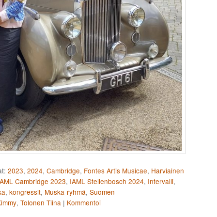
t:
2023
,
2024
,
Cambridge
,
Fontes Artis Musicae
,
Harviainen
IAML Cambridge 2023
,
IAML Stellenbosch 2024
,
Intervalli
,
ka
,
kongressit
,
Muska-ryhmä
,
Suomen
Kimmy
,
Tolonen Tiina
|
Kommentoi