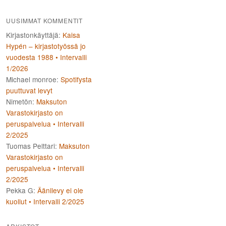
UUSIMMAT KOMMENTIT
Kirjastonkäyttäjä
:
Kaisa
Hypén – kirjastotyössä jo
vuodesta 1988 • Intervalli
1/2026
Michael monroe
:
Spotifysta
puuttuvat levyt
Nimetön
:
Maksuton
Varastokirjasto on
peruspalvelua • Intervalli
2/2025
Tuomas Pelttari
:
Maksuton
Varastokirjasto on
peruspalvelua • Intervalli
2/2025
Pekka G
:
Äänilevy ei ole
kuollut • Intervalli 2/2025