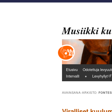
Musiikki ku
Päävalikko
Etusivu
Odotettuja levyuut
Intervalli
Levyhyllyt
AVAINSANA-ARKISTO:
FONTES
Viralliset kuul