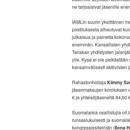
ne tarjoaisivat jäsenille en
IAMLin suurin yksittäinen 
postituksesta aiheutuvat kulu
julkaisua ja painetta kokona
enemmän. Kansallisten yhdis
Tanskan yhdistysten jalanjä
ylle. Kyse ei ole pelkästää
kansainvälisesti aktiiviste
Rahastonhoitaja
Kimmy Sz
jäsenmaksujen korotuksen v
€ ja yhteisöjäseneltä 84,50 
Suomalaisia osallistujia oli
runsaslukuisesti ja suomalai
kongressiesitelmän (
Ilona 