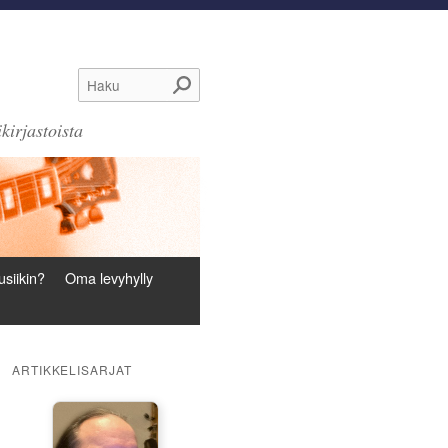
Haku
kirjastoista
siikin?
Oma levyhylly
ARTIKKELISARJAT