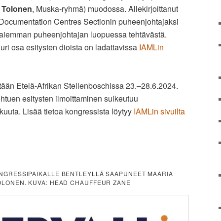
a Tolonen
, Muska-ryhmä) muodossa. Allekirjoittanut
c Documentation Centres Sectionin puheenjohtajaksi
e aiemman puheenjohtajan luopuessa tehtävästä.
ri osa esitysten dioista on ladattavissa
IAMLin
tään Etelä-Afrikan Stellenboschissa 23.–28.6.2024.
htuen esitysten ilmoittaminen sulkeutuu
ukuuta. Lisää tietoa kongressista löytyy
IAMLin sivuilta
KONGRESSIPAIKALLE BENTLEYLLÄ SAAPUNEET MAARIA
 TOLONEN. KUVA: HEAD CHAUFFEUR ZANE