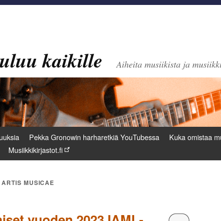
uluu kaikille
Aiheita musiikista ja musiikki
uuksia
Pekka Gronowin harharetkiä YouTubessa
Kuka omistaa mu
Musiikkikirjastot.fi
 ARTIS MUSICAE
umiset vuoden 2023 IAML-
Kommentoi