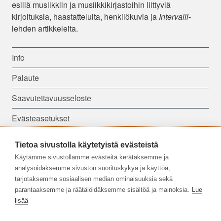
esillä musiikkiin ja musiikkikirjastoihin liittyviä
kirjoituksia, haastatteluita, henkilökuvia ja
Intervalli
-
lehden artikkeleita.
Info
Palaute
Saavutettavuusseloste
Evästeasetukset
Tietoa sivustolla käytetyistä evästeistä
Seuraa meitä:
Käytämme sivustollamme evästeitä kerätäksemme ja
analysoidaksemme sivuston suorituskykyä ja käyttöä,
tarjotaksemme sosiaalisen median ominaisuuksia sekä
parantaaksemme ja räätälöidäksemme sisältöä ja mainoksia.
Lue
lisää