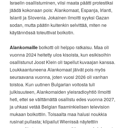
Israelin osallistuminen, viisi maata päätti protestiksi
jäädä kokonaan pois: Alankomaat, Espanja, Irlanti,
Islanti ja Slovenia. Jokainen ilmoitti syyksi Gazan
sodan, mutta päätin kuitenkin selvittää, miten ne
käytännössä toteuttivat boikotin.
Alankomaille
boikotti oli helppo ratkaisu. Maa oli
vuonna 2024 heitetty ulos kisoista, kun esikisoihin
osallistunut Joost Klein oli tapellut kuvaajan kanssa.
Loukkaantuneena Alankomaat jäivät pois myös
seuraavana vuonna, joten vuosi 2026 oli vanhan
toistoa. Kun uutinen Bulgarian voitosta tuli
julkisuuteen, Alankomaiden yleisradioyhtiö ilmoitti
heti, ettei se välttämättä osallistu edes vuonna 2027,
ja uhkasi vetää Belgian flaaminkielisen television
mukaan boikottiin. Toisaalta maa halusi noukkia
rusinat pullasta; kilpailut Wienissä näytettiin