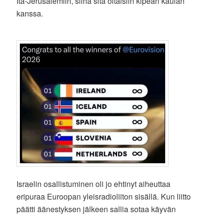
Itä-Jerusalemiin, siinä sitä oltaisiin kipeän kaulan
kanssa.
Israelin osallistuminen oli jo ehtinyt aiheuttaa
eripuraa Euroopan yleisradioliiton sisällä. Kun liitto
päätti äänestyksen jälkeen sallia sotaa käyvän