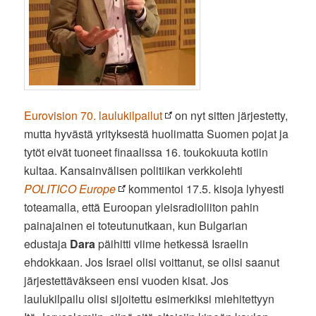
Eurovision 70. laulukilpailut
on nyt sitten järjestetty,
mutta hyvästä yrityksestä huolimatta Suomen pojat ja
tytöt eivät tuoneet finaalissa 16. toukokuuta kotiin
kultaa. Kansainvälisen politiikan verkkolehti
POLITICO Europe
kommentoi 17.5. kisoja lyhyesti
toteamalla, että Euroopan yleisradioliiton pahin
painajainen ei toteutunutkaan, kun Bulgarian
edustaja
Dara
päihitti viime hetkessä Israelin
ehdokkaan. Jos Israel olisi voittanut, se olisi saanut
järjestettäväkseen ensi vuoden kisat. Jos
laulukilpailu olisi sijoitettu esimerkiksi miehitettyyn