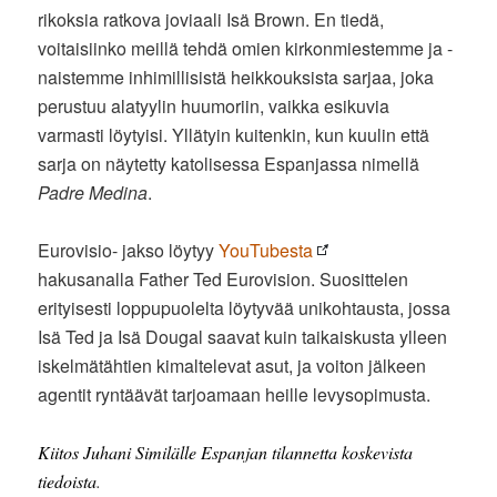
rikoksia ratkova joviaali Isä Brown. En tiedä,
voitaisiinko meillä tehdä omien kirkonmiestemme ja -
naistemme inhimillisistä heikkouksista sarjaa, joka
perustuu alatyylin huumoriin, vaikka esikuvia
varmasti löytyisi. Yllätyin kuitenkin, kun kuulin että
sarja on näytetty katolisessa Espanjassa nimellä
Padre Medina
.
Eurovisio- jakso löytyy
YouTubesta
hakusanalla Father Ted Eurovision. Suosittelen
erityisesti loppupuolelta löytyvää unikohtausta, jossa
Isä Ted ja Isä Dougal saavat kuin taikaiskusta ylleen
iskelmätähtien kimaltelevat asut, ja voiton jälkeen
agentit ryntäävät tarjoamaan heille levysopimusta.
Kiitos Juhani Similälle Espanjan tilannetta koskevista
tiedoista
.