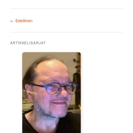
Artikkelien selaus
←
Edellinen
ARTIKKELISARJAT