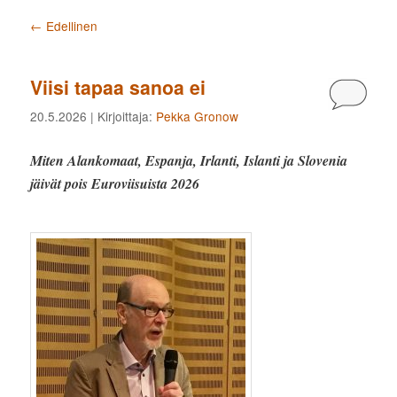
Artikkelien selaus
←
Edellinen
Viisi tapaa sanoa ei
Kommen
20.5.2026
| Kirjoittaja:
Pekka Gronow
Miten Alankomaat, Espanja, Irlanti, Islanti ja Slovenia
jäivät pois Euroviisuista 2026