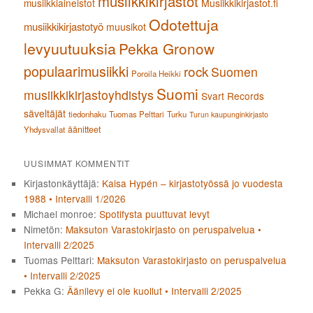
musiikkikirjastot
musiikkiaineistot
Musiikkikirjastot.fi
Odotettuja
musiikkikirjastotyö
muusikot
levyuutuuksia
Pekka Gronow
populaarimusiikki
rock
Suomen
Poroila Heikki
Suomi
musiikkikirjastoyhdistys
Svart Records
säveltäjät
tiedonhaku
Tuomas Pelttari
Turku
Turun kaupunginkirjasto
äänitteet
Yhdysvallat
UUSIMMAT KOMMENTIT
Kirjastonkäyttäjä
:
Kaisa Hypén – kirjastotyössä jo vuodesta
1988 • Intervalli 1/2026
Michael monroe
:
Spotifysta puuttuvat levyt
Nimetön
:
Maksuton Varastokirjasto on peruspalvelua •
Intervalli 2/2025
Tuomas Pelttari
:
Maksuton Varastokirjasto on peruspalvelua
• Intervalli 2/2025
Pekka G
:
Äänilevy ei ole kuollut • Intervalli 2/2025