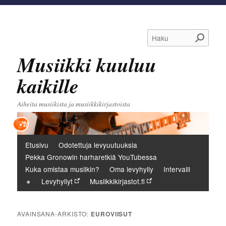
Haku
Musiikki kuuluu
kaikille
Aiheita musiikista ja musiikkikirjastoista
Päävalikko
Etusivu
Odotettuja levyuutuuksia
Pekka Gronowin harharetkiä YouTubessa
Kuka omistaa musiikin?
Oma levyhylly
Intervalli
Levyhyllyt
Musiikkikirjastot.fi
AVAINSANA-ARKISTO:
EUROVIISUT