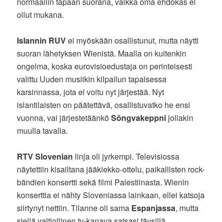
normaaliin tapaan suorana, vaikka oma ehdokas ei
ollut mukana.
Islannin RUV
ei myöskään osallistunut, mutta näytti
suoran lähetyksen Wienistä. Maalla on kuitenkin
ongelma, koska eurovisioedustaja on perinteisesti
valittu Uuden musiikin kilpailun tapaisessa
karsinnassa, jota ei voitu nyt järjestää. Nyt
islantilaisten on päätettävä, osallistuvatko he ensi
vuonna, vai järjestetäänkö
Söngvakeppni
jollakin
muulla tavalla.
RTV Slovenian
linja oli jyrkempi. Televisiossa
näytettiin kisailtana jääkiekko-ottelu, paikallisten rock-
bändien konsertti sekä filmi Palestiinasta. Wienin
konserttia ei nähty Sloveniassa lainkaan, ellei katsoja
siirtynyt nettiin. Tilanne oli sama
Espanjassa
, mutta
siellä valtiollinen tv-kanava satsasi täysillä