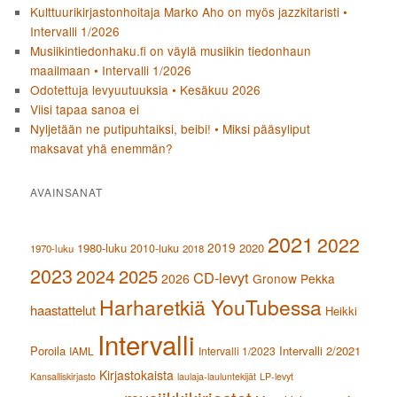
Kulttuurikirjastonhoitaja Marko Aho on myös jazzkitaristi •
Intervalli 1/2026
Musiikintiedonhaku.fi on väylä musiikin tiedonhaun
maailmaan • Intervalli 1/2026
Odotettuja levyuutuuksia • Kesäkuu 2026
Viisi tapaa sanoa ei
Nyljetään ne putipuhtaiksi, beibi! • Miksi pääsyliput
maksavat yhä enemmän?
AVAINSANAT
2021
2022
2019
1980-luku
2020
2010-luku
1970-luku
2018
2023
2024
2025
CD-levyt
2026
Gronow Pekka
Harharetkiä YouTubessa
haastattelut
Heikki
Intervalli
Poroila
Intervalli 2/2021
IAML
Intervalli 1/2023
Kirjastokaista
Kansalliskirjasto
laulaja-lauluntekijät
LP-levyt