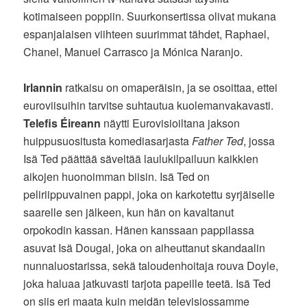
kotimaiseen poppiin. Suurkonsertissa olivat mukana
espanjalaisen viihteen suurimmat tähdet, Raphael,
Chanel, Manuel Carrasco ja Mónica Naranjo.
Irlannin
ratkaisu on omaperäisin, ja se osoittaa, ettei
euroviisuihin tarvitse suhtautua kuolemanvakavasti.
Telefis Éireann
näytti Eurovisioiltana jakson
huippusuositusta komediasarjasta
Father Ted
, jossa
Isä Ted päättää säveltää laulukilpailuun kaikkien
aikojen huonoimman biisin. Isä Ted on
peliriippuvainen pappi, joka on karkotettu syrjäiselle
saarelle sen jälkeen, kun hän on kavaltanut
orpokodin kassan. Hänen kanssaan pappilassa
asuvat Isä Dougal, joka on aiheuttanut skandaalin
nunnaluostarissa, sekä taloudenhoitaja rouva Doyle,
joka haluaa jatkuvasti tarjota papeille teetä. Isä Ted
on siis eri maata kuin meidän televisiossamme